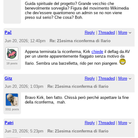
Guida spirituale del progetto? Grande vecchio che
benevolmente sorveglia? Figura del movimento Wikimedia
che dev'essere quantomeno un admin se no non viene
preso sul serio? Che cosa? Boh.
Pač
Reply
|
Threaded
|
More
Jun 20, 2026; 12:40pm
Re: 21esima riconferma di Ilario
Appena terminata la riconferma, Kirk
chiede
il deflag da AV
per un utente apparentemente flaggato senza motivo da
Ilario. Sembra una barzelletta, rido per non piangere.
18 posts
Gitz
Reply
|
Threaded
|
More
Jun 20, 2026; 1:03pm
Re: 21esima riconferma di Ilario
Bravo Kirk, ben fatto. Chissà però perché aspettare la fine
della riconferma, mah.
3311 posts
Patri
Reply
|
Threaded
|
More
Jun 23, 2026; 5:23pm
Re: 21esima riconferma di Ilario