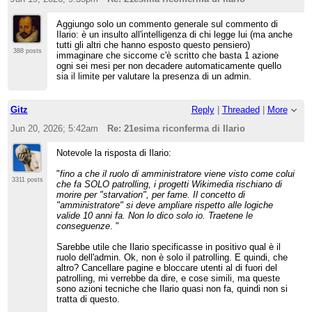
Aggiungo solo un commento generale sul commento di
Ilario: è un insulto all'intelligenza di chi legge lui (ma anche
tutti gli altri che hanno esposto questo pensiero)
388 posts
immaginare che siccome c'è scritto che basta 1 azione
ogni sei mesi per non decadere automaticamente quello
sia il limite per valutare la presenza di un admin.
Gitz
Reply
|
Threaded
|
More
Jun 20, 2026; 5:42am
Re: 21esima riconferma di Ilario
Notevole la risposta di Ilario:
"
fino a che il ruolo di amministratore viene visto come colui
3311 posts
che fa SOLO patrolling, i progetti Wikimedia rischiano di
morire per "starvation", per fame. Il concetto di
"amministratore" si deve ampliare rispetto alle logiche
valide 10 anni fa. Non lo dico solo io. Traetene le
conseguenze
. "
Sarebbe utile che Ilario specificasse in positivo qual è il
ruolo dell'admin. Ok, non è solo il patrolling. E quindi, che
altro? Cancellare pagine e bloccare utenti al di fuori del
patrolling, mi verrebbe da dire, e cose simili, ma queste
sono azioni tecniche che Ilario quasi non fa, quindi non si
tratta di questo.