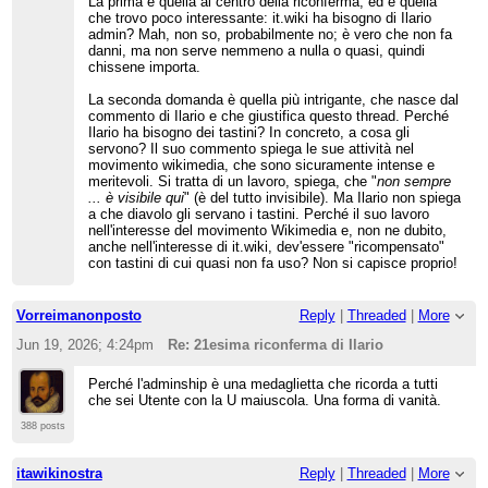
La prima è quella al centro della riconferma, ed è quella
che trovo poco interessante: it.wiki ha bisogno di Ilario
admin? Mah, non so, probabilmente no; è vero che non fa
danni, ma non serve nemmeno a nulla o quasi, quindi
chissene importa.
La seconda domanda è quella più intrigante, che nasce dal
commento di Ilario e che giustifica questo thread. Perché
Ilario ha bisogno dei tastini? In concreto, a cosa gli
servono? Il suo commento spiega le sue attività nel
movimento wikimedia, che sono sicuramente intense e
meritevoli. Si tratta di un lavoro, spiega, che "
non sempre
... è visibile qui
" (è del tutto invisibile). Ma Ilario non spiega
a che diavolo gli servano i tastini. Perché il suo lavoro
nell'interesse del movimento Wikimedia e, non ne dubito,
anche nell'interesse di it.wiki, dev'essere "ricompensato"
con tastini di cui quasi non fa uso? Non si capisce proprio!
Vorreimanonposto
Reply
|
Threaded
|
More
Jun 19, 2026; 4:24pm
Re: 21esima riconferma di Ilario
Perché l'adminship è una medaglietta che ricorda a tutti
che sei Utente con la U maiuscola. Una forma di vanità.
388 posts
itawikinostra
Reply
|
Threaded
|
More