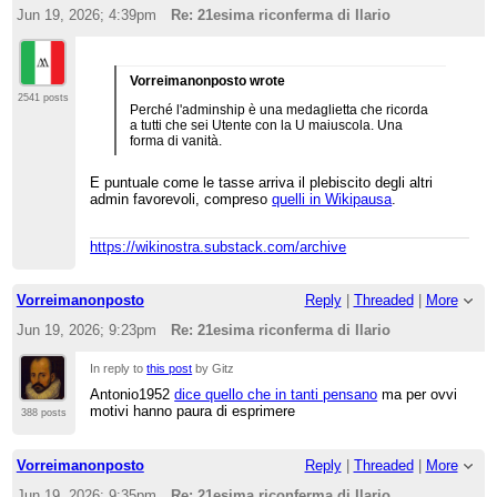
Jun 19, 2026; 4:39pm
Re: 21esima riconferma di Ilario
Vorreimanonposto wrote
2541 posts
Perché l'adminship è una medaglietta che ricorda
a tutti che sei Utente con la U maiuscola. Una
forma di vanità.
E puntuale come le tasse arriva il plebiscito degli altri
admin favorevoli, compreso
quelli in Wikipausa
.
https://wikinostra.substack.com/archive
Vorreimanonposto
Reply
|
Threaded
|
More
Jun 19, 2026; 9:23pm
Re: 21esima riconferma di Ilario
In reply to
this post
by Gitz
Antonio1952
dice quello che in tanti pensano
ma per ovvi
motivi hanno paura di esprimere
388 posts
Vorreimanonposto
Reply
|
Threaded
|
More
Jun 19, 2026; 9:35pm
Re: 21esima riconferma di Ilario