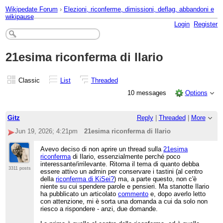
Wikipedate Forum
›
Elezioni, riconferme, dimissioni, deflag, abbandoni e
wikipause
Login
Register
21esima riconferma di Ilario
Classic
List
Threaded
10 messages
Options
Gitz
Reply
|
Threaded
|
More
Jun 19, 2026; 4:21pm
21esima riconferma di Ilario
Avevo deciso di non aprire un thread sulla
21esima
riconferma
di Ilario, essenzialmente perché poco
interessante/irrilevante. Ritorna il tema di quanto debba
3311 posts
essere attivo un admin per conservare i tastini (al centro
della
riconferma di KiSei?
) ma, a parte questo, non c'è
niente su cui spendere parole e pensieri. Ma stanotte Ilario
ha pubblicato un articolato
commento
e, dopo averlo letto
con attenzione, mi è sorta una domanda a cui da solo non
riesco a rispondere - anzi, due domande.