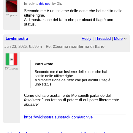
In reply to
this post
by Gitz
Secondo me è un insieme delle cose che hai scritto nelle
ultime righe.
25 posts
A dimostrazione del fatto che per alcuni il flag è uno
status.
itawikinostra
Reply
|
Threaded
|
More
Jun 23, 2026; 8:59pm
Re: 21esima riconferma di Ilario
Patri wrote
2541 posts
Secondo me è un insieme delle cose che hai
scritto nelle ultime righe.
A dimostrazione del fatto che per alcuni il flag è
uno status.
Come dichiarò acutamente Montanelli parlando del
fascismo
: "una fettina di potere di cui poter liberamente
abusare
"
https://wikinostra.substack.com/archive