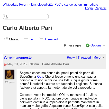
Wikipedate Forum
›
Enciclopedicità, PdC e cancellazioni immediate
Login
Register
Carlo Alberto Pari
Classic
List
Threaded
9 messages
Options
Vorreimanonposto
Reply
|
Threaded
|
More
May 23, 2026; 6:08am
Carlo Alberto Pari
Segnalo ennesimo abuso dei propri poteri da parte di
SuperSpritz
Qua
. Che ci fosse o meno una campagna in
corso o altro non si chiude una PdC cinque giorni prima
388 posts
perché il probabile autore sta facendo il coglione. Si banna
l'autore e si aspetta la morte naturale della procedura.
Contesto: voce in probabile COI su maestro di Ju Jitsu
viene portata in PDC, l'autore o comunque un individuo
coinvolto continua a imperversare per farla mantenere in
maniera molto goffa. A questo punto SuperSpritz cala sulla