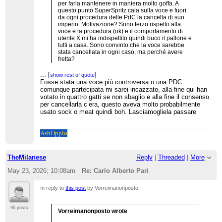
per farla mantenere in maniera molto goffa. A
questo punto SuperSpritz cala sulla voce e fuori
da ogni procedura delle PdC la cancella di suo
imperio. Motivazione? Sono terzo rispetto alla
voce e la procedura (ok) e il comportamento di
utente X mi ha indispettito quindi buco il pallone e
tutti a casa. Sono convinto che la voce sarebbe
stata cancellata in ogni caso, ma perché avere
fretta?
...
[
]
show rest of quote
Fosse stata una voce più controversa o una PDC
comunque partecipata mi sarei incazzato, alla fine qui han
votato in quattro gatti se non sbaglio e alla fine il consenso
per cancellarla c’era, questo aveva molto probabilmente
usato sock o meat quindi boh. Lasciamogliela passare
Ash
Oppio
TheMilanese
Reply
|
Threaded
|
More
May 23, 2026; 10:08am
Re: Carlo Alberto Pari
In reply to
this post
by Vorreimanonposto
96 posts
Vorreimanonposto wrote