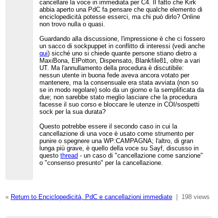
cancellare la voce in immediata per C4. Il fatto che Kirk
abbia aperto una PdC fa pensare che qualche elemento di
enciclopedicità potesse esserci, ma chi può dirlo? Online
non trovo nulla o quasi.
Guardando alla discussione, l'impressione è che ci fossero
un sacco di sockpuppet in conflitto di interessi (vedi anche
qui
) sicché uno si chiede quante persone stiano dietro a
MaxiBona, ElPotton, Dispensato, Blankfile81, oltre a vari
UT. Ma l'annullamento della procedura è discutibile:
nessun utente in buona fede aveva ancora votato per
mantenere, ma la consensuale era stata avviata (non so
se in modo regolare) solo da un giorno e la semplificata da
due; non sarebbe stato meglio lasciare che la procedura
facesse il suo corso e bloccare le utenze in COI/sospetti
sock per la sua durata?
Questo potrebbe essere il secondo caso in cui la
cancellazione di una voce è usato come strumento per
punire o spegnere una WP:CAMPAGNA; l'altro, di gran
lunga più grave, è quello della voce su Sayf, discusso in
questo
thread
- un caso di "cancellazione come sanzione"
o "consenso presunto" per la cancellazione.
«
Return to Enciclopedicità, PdC e cancellazioni immediate
|
198 views