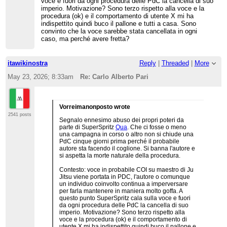
voce e fuori da ogni procedura delle PdC la cancella di suo
imperio. Motivazione? Sono terzo rispetto alla voce e la
procedura (ok) e il comportamento di utente X mi ha
indispettito quindi buco il pallone e tutti a casa. Sono
convinto che la voce sarebbe stata cancellata in ogni
caso, ma perché avere fretta?
itawikinostra
Reply
|
Threaded
|
More
May 23, 2026; 8:33am
Re: Carlo Alberto Pari
Vorreimanonposto wrote
2541 posts
Segnalo ennesimo abuso dei propri poteri da
parte di SuperSpritz
Qua
. Che ci fosse o meno
una campagna in corso o altro non si chiude una
PdC cinque giorni prima perché il probabile
autore sta facendo il coglione. Si banna l'autore e
si aspetta la morte naturale della procedura.
Contesto: voce in probabile COI su maestro di Ju
Jitsu viene portata in PDC, l'autore o comunque
un individuo coinvolto continua a imperversare
per farla mantenere in maniera molto goffa. A
questo punto SuperSpritz cala sulla voce e fuori
da ogni procedura delle PdC la cancella di suo
imperio. Motivazione? Sono terzo rispetto alla
voce e la procedura (ok) e il comportamento di
utente X mi ha indispettito quindi buco il pallone e