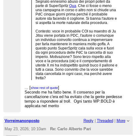
Segnalo ennesimo abuso dei propri poteri da
parte di SuperSpritz
Qua
. Che ci fosse o meno
una campagna in corso o altro non si chiude una
PdC cinque giorni prima perché il probabile
autore sta facendo il coglione. Si banna l'autore e
si aspetta la morte naturale della procedura.
Contesto: voce in probabile COI su maestro di Ju
Jitsu viene portata in PDC, l'autore o comunque
un individuo coinvolto continua a imperversare
per farla mantenere in maniera molto goffa. A
questo punto SuperSpritz cala sulla voce e fuori
da ogni procedura delle PdC la cancella di suo
imperio. Motivazione? Sono terzo rispetto alla
voce e la procedura (ok) e il comportamento di
utente X mi ha indispettito quindi buco il pallone e
tutti a casa. Sono convinto che la voce sarebbe
stata cancellata in ogni caso, ma perché avere
fretta?
...
[
]
show rest of quote
Secondo me ha fatto bene. Il consenso per la
cancellazione c'era ed ha evitato che la gente perdesse
tempo a rispondere al troll. Ogni tanto WP:BOLD è
applicata nel merito
Vorreimanonposto
Reply
|
Threaded
|
More
May 23, 2026; 10:10am
Re: Carlo Alberto Pari