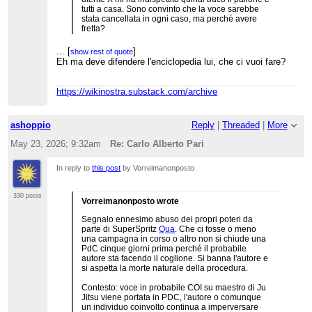
tutti a casa. Sono convinto che la voce sarebbe
stata cancellata in ogni caso, ma perché avere
fretta?
...
[
]
show rest of quote
Eh ma deve difendere l'enciclopedia lui, che ci vuoi fare?
https://wikinostra.substack.com/archive
ashoppio
Reply
|
Threaded
|
More
May 23, 2026; 9:32am
Re: Carlo Alberto Pari
In reply to
this post
by Vorreimanonposto
330 posts
Vorreimanonposto wrote
Segnalo ennesimo abuso dei propri poteri da
parte di SuperSpritz
Qua
. Che ci fosse o meno
una campagna in corso o altro non si chiude una
PdC cinque giorni prima perché il probabile
autore sta facendo il coglione. Si banna l'autore e
si aspetta la morte naturale della procedura.
Contesto: voce in probabile COI su maestro di Ju
Jitsu viene portata in PDC, l'autore o comunque
un individuo coinvolto continua a imperversare