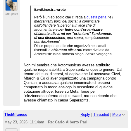
itawikinostra wrote
3311 posts
Però è un episodio che ci regala
questa perla
: "
e i
meccanismi tipici dei social, a cominciare
dall'offendere la persona invece che di
argomentare e
per finire con l'organizzare
chiamate alle armi per "orientare" l'andamento
di una discussione
, qua sopra, semplicemente
non funzionano
"
Disse proprio quello che organizzò nei canali
riservati la
chiamata alle armi
come rivelato da
Actormusicus nel famoso sfogo. Senza vergogna.
Non mi sembra che Actormusicus avesse attribuito
qualche responsabilità a Superspritz di questo genere. Dal
tenore dei suoi discorsi, si capiva che lui accusava Civvì,
Mtarch & Co di aver organizzato una campagna contro
Quinlan, e accusava qualche innominato di essersi
comportato in modo analogo in occasione di qualche
votazione altrove, forse su Meta, forse per
l'elezione/riconferma degli steward; ma non ricordo che
avesse chiamato in causa Superspritz.
TheMilanese
Reply
|
Threaded
|
More
May 23, 2026; 11:14am
Re: Carlo Alberto Pari