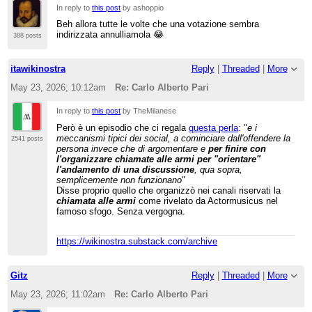
In reply to
this post
by ashoppio
Beh allora tutte le volte che una votazione sembra
indirizzata annulliamola 😂
388 posts
itawikinostra
Reply
|
Threaded
|
More
May 23, 2026; 10:12am
Re: Carlo Alberto Pari
In reply to
this post
by TheMilanese
Però è un episodio che ci regala
questa perla
: "
e i
meccanismi tipici dei social, a cominciare dall'offendere la
2541 posts
persona invece che di argomentare e
per finire con
l'organizzare chiamate alle armi per "orientare"
l'andamento di una discussione
, qua sopra,
semplicemente non funzionano
"
Disse proprio quello che organizzò nei canali riservati la
chiamata alle armi
come rivelato da Actormusicus nel
famoso sfogo. Senza vergogna.
https://wikinostra.substack.com/archive
Gitz
Reply
|
Threaded
|
More
May 23, 2026; 11:02am
Re: Carlo Alberto Pari