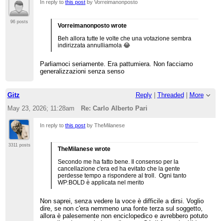
In reply to
this post
by Vorreimanonposto
96 posts
Vorreimanonposto wrote
Beh allora tutte le volte che una votazione sembra
indirizzata annulliamola 😂
Parliamoci seriamente. Era pattumiera. Non facciamo
generalizzazioni senza senso
Gitz
Reply
|
Threaded
|
More
May 23, 2026; 11:28am
Re: Carlo Alberto Pari
In reply to
this post
by TheMilanese
3311 posts
TheMilanese wrote
Secondo me ha fatto bene. Il consenso per la
cancellazione c'era ed ha evitato che la gente
perdesse tempo a rispondere al troll. Ogni tanto
WP:BOLD è applicata nel merito
Non saprei, senza vedere la voce è difficile a dirsi. Voglio
dire, se non c'era nemmeno una fonte terza sul soggetto,
allora è palesemente non enciclopedico e avrebbero potuto