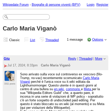
Wikipedate Forum
›
Biografie di persone viventi (BPV)
Login
Register
Carlo Maria Viganò
1 message
Options
Classic
List
Threaded
Gitz
Reply
|
Threaded
|
More
Jul 17, 2024; 8:33pm
Carlo Maria Viganò
Sono arrivato sulla voce sul controverso ex vescovo (filo-
Trump, no-vax) recentemente scomunicato
Carlo Maria
Viganò
perché è l'unica voce su it.wiki editata da
3311 posts
Lighthumormonger. Questo utente è in questi giorni al
centro di una bufera su
en.wiki
,
commons
e
Meta
per la
sua "Wikipedia Editors Guild" che, a quanto pare, è
incorsa in una serie di violazioni di WP policy - soprattutto
c'è un forte sospetto di undiscloded paid editing. Per
questo è stato bloccato su en.wiki (al momento) e su Meta
(qui per violazioni della Wikiquette).