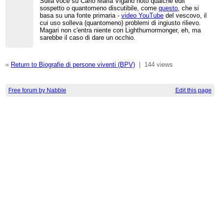
Sulla voce su Carlo Maria Viganò noto qualche edit
sospetto o quantomeno discutibile, come
questo
, che si
basa su una fonte primaria -
video YouTube
del vescovo, il
cui uso solleva (quantomeno) problemi di ingiusto rilievo.
Magari non c'entra niente con Lighthumormonger, eh, ma
sarebbe il caso di dare un occhio.
«
Return to Biografie di persone viventi (BPV)
|
144 views
Free forum by Nabble
Edit this page