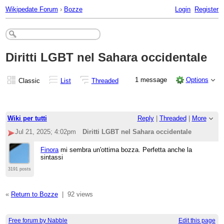
Wikipedate Forum
›
Bozze
Login
Register
Diritti LGBT nel Sahara occidentale
1 message
Options
Classic
List
Threaded
Wiki per tutti
Reply
|
Threaded
|
More
Jul 21, 2025; 4:02pm
Diritti LGBT nel Sahara occidentale
Finora
mi sembra un'ottima bozza. Perfetta anche la
sintassi
3191 posts
«
Return to Bozze
|
92 views
Free forum by Nabble
Edit this page