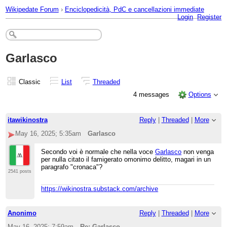
Wikipedate Forum
›
Enciclopedicità, PdC e cancellazioni immediate
Login
Register
Garlasco
Classic
List
Threaded
4 messages
Options
itawikinostra
Reply
|
Threaded
|
More
May 16, 2025; 5:35am
Garlasco
Secondo voi è normale che nella voce
Garlasco
non venga
per nulla citato il famigerato omonimo delitto, magari in un
paragrafo "cronaca"?
2541 posts
https://wikinostra.substack.com/archive
Anonimo
Reply
|
Threaded
|
More
May 16, 2025; 7:59am
Re: Garlasco