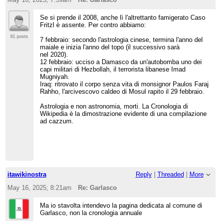
Se si prende il 2008, anche lì l'altrettanto famigerato Caso
Fritzl è assente. Per contro abbiamo:
81 posts
7 febbraio: secondo l'astrologia cinese, termina l'anno del
maiale e inizia l'anno del topo (il successivo sarà
nel 2020).
12 febbraio: ucciso a Damasco da un'autobomba uno dei
capi militari di Hezbollah, il terrorista libanese Imad
Mugniyah.
Iraq: ritrovato il corpo senza vita di monsignor Paulos Faraj
Rahho, l'arcivescovo caldeo di Mosul rapito il 29 febbraio.
Astrologia e non astronomia, morti. La Cronologia di
Wikipedia è la dimostrazione evidente di una compilazione
ad cazzum.
itawikinostra
Reply
|
Threaded
|
More
May 16, 2025; 8:21am
Re: Garlasco
Ma io stavolta intendevo la pagina dedicata al comune di
Garlasco, non la cronologia annuale