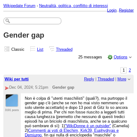
Wikipedate Forum
›
Neutralità, politica, conflitto di interessi
Login
Register
Gender gap
Classic
List
Threaded
25 messages
Options
1
2
Wiki per tutti
Reply
|
Threaded
|
More
Dec 04, 2024; 5:21pm
Gender gap
Non è colpa di "utenti maschilisti" (quali?), ma purtroppo il
gender gap c'è (anche se non ho mai visto nemmeno un
solo utente accettarlo) e dopo 13 post di Gitz lo so ancora
3191 posts
meglio di prima. Per chi non fosse riuscito a leggerli tutti
causa lunghezza (premetto che nessuno di questi tredici
episodi ha un briciolo di maschilista, anche se a qualcuno
può sembrare di sì): 1)
"WikiDonne è un outsider"
(Camelia)
2)
Commenti ai voti di Elechim, Kirk39, Euphydryas e
Demiurgo
, fin qui nulla di enciclopedia "maschile" o