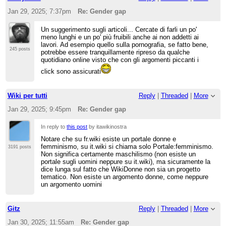
Jan 29, 2025; 7:37pm
Re: Gender gap
Un suggerimento sugli articoli... Cercate di farli un po'
meno lunghi e un po' più fruibili anche ai non addetti ai
lavori. Ad esempio quello sulla pornografia, se fatto bene,
245 posts
potrebbe essere tranquillamente ripreso da qualche
quotidiano online visto che con gli argomenti piccanti i
click sono assicurati
Wiki per tutti
Reply
|
Threaded
|
More
Jan 29, 2025; 9:45pm
Re: Gender gap
In reply to
this post
by itawikinostra
Notare che su fr.wiki esiste un portale donne e
femminismo, su it.wiki si chiama solo Portale:femminismo.
3191 posts
Non significa certamente maschilismo (non esiste un
portale sugli uomini neppure su it.wiki), ma sicuramente la
dice lunga sul fatto che WikiDonne non sia un progetto
tematico. Non esiste un argomento donne, come neppure
un argomento uomini
Gitz
Reply
|
Threaded
|
More
Jan 30, 2025; 11:55am
Re: Gender gap