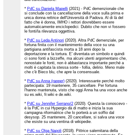
*
PdC su Daniela Mapelli
(2021) - PdC demenzionale che
si conclude con la cancellazione della voce sulla prima e
unica donna rettrice dell'Università di Padova. Al di là del
fatto che è donna, IMHO i rettori dovrebbero essere
automaticamente enciclopedici. Dubito che non vi fossero
le fonti/la rilevanza oggettiva.
*
PdC su Leda Antinori
(2020). Altra PdC demenziale, per
fortuna finita con il mantenimento della voce su una
partigiana antifascista morta a 18 anni dopo la
deportazione e la tortura. E' diventata un simbolo e quindi
ci sono fonti a bizzeffe, ma alcuni utenti argomentano che,
nonostate le fonti, non è abbastanza importante perché a
molti è capitata la stessa sorte - follia, delirio. Meno male
che c'è Bieco blu, che apre la consensuale.
*
PdC su Anna (rapper)
(2020). Interessante perché molto
partecipata: 19 mantenere, 35 cancellare. Per fortuna
l'hanno mantenuta, visto che oggi Anna ha una voce anche
su es.wiki, fr.wiki e de.wiki.
*
PdC su Jennifer Serrano/2
(2020). Questa la conoscevo -
è la PdC in cui Hypergio dà di matto e inizia la sua
campagna riformatrice che lo porterà a un soffio dal
desysop. 25 mantenere, 20 cancellare, si salva una voce
che esiste su una ventina di wikipedie.
*
PdC su Olga Napoli
(2018). Pittrice salernitana della