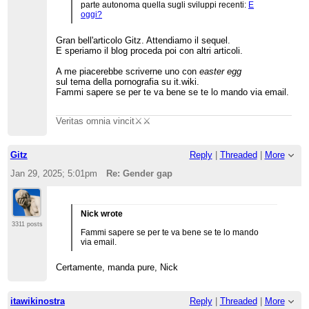
parte autonoma quella sugli sviluppi recenti:
E
oggi?
Gran bell'articolo Gitz. Attendiamo il sequel.
E speriamo il blog proceda poi con altri articoli.
A me piacerebbe scriverne uno con
easter egg
sul tema della pornografia su it.wiki.
Fammi sapere se per te va bene se te lo mando via email.
Veritas omnia vincit⚔️⚔️
Gitz
Reply
|
Threaded
|
More
Jan 29, 2025; 5:01pm
Re: Gender gap
Nick wrote
3311 posts
Fammi sapere se per te va bene se te lo mando
via email.
Certamente, manda pure, Nick
itawikinostra
Reply
|
Threaded
|
More