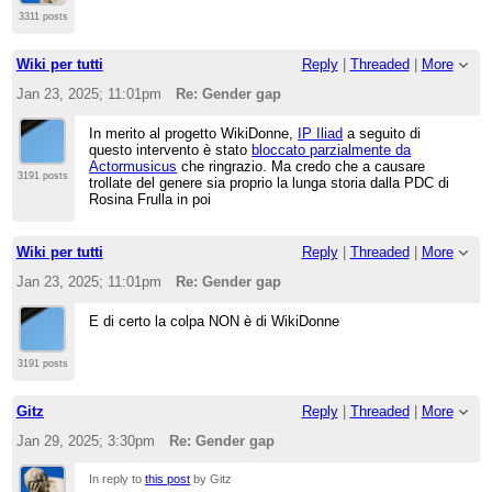
-
altro commento sgradevole
e neppure questo di
3311 posts
Camelia, stessa cosa
questo
-
argomentazione sicuramente lecita
ma il link a
WikiDonne lo trovo fuori luogo (anche qui non era
Wiki per tutti
Reply
|
Threaded
|
More
affatto Camelia), inoltre anche qui eccessiva
presenza del proponente
Jan 23, 2025; 11:01pm
Re: Gender gap
-
bruttissimo commento
e nemmeno questo
proveniva da Camelia
- la prima PDC della lunga storia, dove quali
In merito al progetto WikiDonne,
IP Iliad
a seguito di
fossero gli attacchi è già stato abbondantemente
questo intervento è stato
bloccato parzialmente da
detto sul blog di Wikipedate. Del tipo "
malinteso
Actormusicus
che ringrazio. Ma credo che a causare
femminismo
" ma anche altre
citate qui
3191 posts
trollate del genere sia proprio la lunga storia dalla PDC di
Rosina Frulla in poi
Ci ho messo tantissimo per scrivere questo
messaggio ma ne valeva la pena per confermare
la mia fiducia a Camelia. Ho ritirato fatti vecchi di
Wiki per tutti
Reply
|
Threaded
|
More
anni solamente per poter confermare che
nessuno dei commenti peggiori venisse da lei
Jan 23, 2025; 11:01pm
Re: Gender gap
E di certo la colpa NON è di WikiDonne
3191 posts
Gitz
Reply
|
Threaded
|
More
Jan 29, 2025; 3:30pm
Re: Gender gap
In reply to
this post
by Gitz