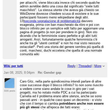
per attacchi, viene bloccata invece chi secondo qualche
admin avrebbe detto una cosa dal significato "siete tutti
maschilisti". La stessa utente che aveva già chiesto se
WikiDonne dovesse chiedere scusa di esistere e le sue
partecipanti fossero meno wikipediane degli altri.
13)
seconda segnalazione di problematicità
davvero
esagerata, prima con ban mascherato da ritiro e poi con
blocco infinito per un semplice edit fatto per aggiornare una
pagina di progetto (e non per prendere in giro). Non sto
dicendo che le femministe siano perfette e gli altri tutti
arroganti. Anzi, fortunatamente qualche femminista c'è
anche tra gli "utenti centrali" e non ho mai visto nessuno
ostacolarl*. Però una storia del genere sembra più quella di
conti, marchesi, duchi eccetera che quella di una normale
comunità wiki
Wiki per tutti
Reply
|
Threaded
|
More
Jan 08, 2025; 8:04pm
Re: Gender gap
Caro Gitz, nella parte quindicesima intendi parlare di altre
cose successe dopo il blocco infinito? Io non sono riuscito
a vedere come siano andate le cose in giro per i vari
3191 posts
progetti, ma ho notato molte PDC a cui ha partecipato
Camelia ed il problema erano altre utenze, anche se sono
passati anni - in qualche caso quasi un decennio - e visto
che con il tempo si cambia
potrebbero anche non essere
più gli stessi
che all'epoca dei fatti erano: