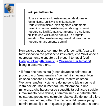
Wiki per tutti wrote
3311 posts
Notare che su fr.wiki esiste un portale donne e
femminismo, su it.wiki si chiama solo
Portale:femminismo. Non significa certamente
maschilismo (non esiste un portale sugli uomini
neppure su it.wiki), ma sicuramente la dice lunga
sul fatto che WikiDonne non sia un progetto
tematico. Non esiste un argomento donne, come
neppure un argomento uomini
Non capisco questo commento, Wiki per tutti. A parte il
fatto (secondo me pressoché irrilevante) che WikiDonne è
espressamente elencato tra i progetti tematici (vedi
Categoria:Progetti tematic
i e
Wikipedia:Bar tematici
)
bisogna osservare che:
* il fatto che non esista (e non dovrebbe esistere) un
progetto o un'area tematica "uomini" è irrilevante. Non
esisono neanche i
Men's studies
, mentre esistono i
Women's studies
. Poiché le donne sono (da un punto di
vista sociale, non numerico) una minoranza, e una
minoranza che ha espresso soggettività politica e sociale -
il movimento delle donne, il femminismo - è naturale che
esista una produzione culturale relativa alle donne, alla loro
storia, prospettive, lotte. Non c'è nulla del genere per gli
uomini (maschi) che, in quando gruppo dominante, si sono