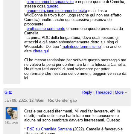
-
altro commento sgradevole
e neppure questo di Camelia,
stessa cosa
questo
-
argomentazione sicuramente lecita
ma il link a
WikiDonne lo trovo fuori luogo (anche qui non era affatto
Camelia), inoltre anche qui eccessiva presenza del
proponente
-
bruttissimo commento
e nemmeno questo proveniva da
Camelia
- la prima PDC della lunga storia, dove quali fossero gli
attacchi è già stato abbondantemente detto sul blog di
Wikipedate. Del tipo "
malinteso femminismo
" ma anche
altre
citate qui
Ci ho messo tantissimo per scrivere questo messaggio ma
ne valeva la pena per confermare la mia fiducia a Camelia.
Ho ritirato fatti vecchi di anni solamente per poter
confermare che nessuno dei commenti peggiori venisse da
lei
Gitz
Reply
|
Threaded
|
More
Jan 09, 2025; 12:49am
Re: Gender gap
Grazie per questi riferimenti. Mi vuoi far lavorare, eh! In
effetti, molte delle cose hai linkato non le conoscevo e
alcune mi sono sembrate davvero interessanti. Queste:
3311 posts
*
PdC su Cremilda Santana
(2022). Camelia è favorevole
alla cancellazione.