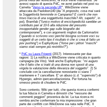
prima metà del Novecento, la voce viene mantenuta. Se
avessi saputo di questa PdC, ne avrei parlato nel post su
Camelia "
Verso la seconda UP
". WikiDonne viene
attaccata da Paolobon140 (da "
A proposito, cosa mai sarà
la Soggettività femminile in Campania? E com'è che non
trovo traccia di una soggettività maschile? Ah, saperlo
", in
poi), Bramfab ("
l'unico motivo di enciclopedicità sarebbe un
contributo pari al 10-5 alla riduzione del presunto
insopportabile gender gap sulle biografie dei
contemporanei
"), e con argomenti migliori da Carlomartini
("
quando si scrivono voci perché bisogna scrivere voci su
soggetti di un certo tipo il risultato è che si crea di fatto un
pov pushing
") e Euphydryas ("
forse per i pittori "maschi"
siamo stati sempre più restrittivi?
").
*
PdC su Laura Frigenti
(2017). Interessante per due
ragioni: 1) La notifica a WikiDonne viene criticata in quanto
campagna (da Vito). Vedi anche Euphydryas: "
mi auguro
che il fatto che si tratti di una donna non sposti di una
virgola la valutazione della rilevanza del soggetto
". 2) Si
conclude con la cancellazione nonostante ci siano 7
mantenere e 7 cancellare. E' un abuso (c.d. "supervoto") di
Hypergio, admin ipercancellazionista. Per fortuna ha
smesso presto di chiudere le PdC.
Sono contento, Wiki per tutti, che questa ricerca confermi
la tua fiducia in Camelia e dimostri che "nessuno dei
commenti peggiori" proveniva da lei. La tua ricerca mi
sembra anche confermare la mia impressione: che gran
parte dei conflitti con WikiDonne sia nata nelle PdC. Il