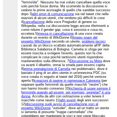
"femminile". Nessuno ha mai voluto cancellare quella voce
solo perchè fosse donna. Ma scorrendo la discussione si
vedono le prime avvisaglie di quello che sarebbe successo
dopo 3)
altri errori di comunicazione
sia nel tweet che nelle
reazioni di alcuni utenti, che rendono più difficili le cose
4)
cancellazione
della voce Pregiudizi di genere su
Wikipedia, nella cui discussione leggo ancora riferimenti a
come ridurre il gender gap, cosa è sessista e cosa no,
eccetera 5)
messa in cancellazione
di una voce creata
durante un evento di WikiDonne 6)
troppo spam del
progetto WikiDonne
secondo un utente;
problemi tecnici
causati da un blocco scattato automaticamente all'IP della
Biblioteca Salaborsa di Bologna. Camelia si sfoga per non
essere riuscita a svolgere l'evento, questo non fa che
complicare le cose poichè tantissimi utenti rispondono
mantenendosi sulla difensiva; 7)
Discussione su Meta
dove
va avanti il dibattito, ormai la strada pare essersi capita
8)
prima segnalazione di Camelia
nei problematici, dove è
bastato il ping di un altro utente in un'ennesima PDC (su
voce creata in seguito al tweet del 2016) perchè venisse
aperta 9)
creazioni di pagine in namespace Categoria
(per
separare quelle femminili da quelle maschili "neutre") che
non hanno trovato consenso 10)
richiesta di usare sempre il
femminile quando ad essere, per esempio, segretari* è una
donna
. Accolta da altri con ostinazione a voler tenere il
maschile come neutro 11)
altri eventi
degli anni successivi
12)
discussione sugli avvisi di cancellazione voci al
progetto WikiDonne
"outsider", dove ad un tratto un utente
si lamenta di presunte "truppe cammellate" che
voterebbero per mantenere le voci e non viene bloccato