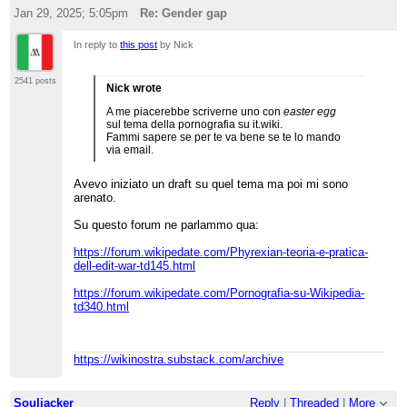
Jan 29, 2025; 5:05pm
Re: Gender gap
In reply to
this post
by Nick
2541 posts
Nick wrote
A me piacerebbe scriverne uno con
easter egg
sul tema della pornografia su it.wiki.
Fammi sapere se per te va bene se te lo mando
via email.
Avevo iniziato un draft su quel tema ma poi mi sono
arenato.
Su questo forum ne parlammo qua:
https://forum.wikipedate.com/Phyrexian-teoria-e-pratica-
dell-edit-war-td145.html
https://forum.wikipedate.com/Pornografia-su-Wikipedia-
td340.html
https://wikinostra.substack.com/archive
Souljacker
Reply
|
Threaded
|
More