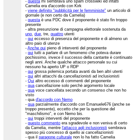
-
questa
mi sembrava uno spam crosswiki ed infatti
Camelia era d'accordo con Kirk
-
viene definito "pubblicità per le femministe"
un articolo di
giornale (e non certo da Camelia)
-
questa
è una PDC dove il proponente è stato fin troppo
presente
- altra presunzione di campagna elettorale sostenuta da
uno
,
due
, tre,
quattro
utenti
-
qui
eccesso di presenza del proponente e di almeno un
altro paio di utenze
-
Anche qui
pieno di interventi del proponente
-
qui
tutti a parlare di un fenomeno che poteva durare
pochissimo, invece il successo della cantante è continuato
negli anni. Anche qualche attacco personale su cui
nessuno ha aperto UP o RDP
-
qui
grossa polemica portata avanti da ben altri utenti
-
qui
altri attacchi da cancellazionisti ad inclusionisti
-
Qui
altro eccesso di commenti del proponente
-
qua
cancellazione solo perchè argomento locale
-
qua
voce cancellata secondo un consenso che non ho
visto
- qua
d'accordo con Nemo
-
qua
parzialmente d'accordo con Emanuele676 (anche se
troppo presente), eccetto che per la questione del
"maschilismo", e con Nemo bis.
-
qui
troppi interventi del proponente
-
questo commento
era sgradevole e non veniva di certo
da Camelia, mentre
l'attacco agli inclusionisti
sembrava
spesso più concesso di quello ai cancellazionisti
- qua il
paragone culturale
non lo ha fatto Camelia