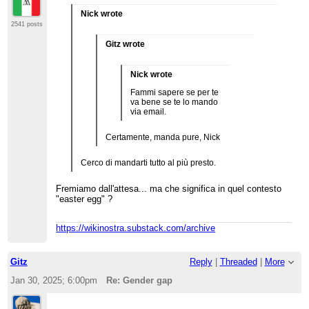
di un'area tematica "maschi", il punto di vista
neutrale sarebbe violato, è semplicemente
Nick wrote
sbagliata.
2541 posts
Gitz wrote
Nick wrote
Fammi sapere se per te
va bene se te lo mando
via email.
Certamente, manda pure, Nick
Cerco di mandarti tutto al più presto.
Fremiamo dall'attesa... ma che significa in quel contesto
"easter egg" ?
https://wikinostra.substack.com/archive
Gitz
Reply
|
Threaded
|
More
Jan 30, 2025; 6:00pm
Re: Gender gap