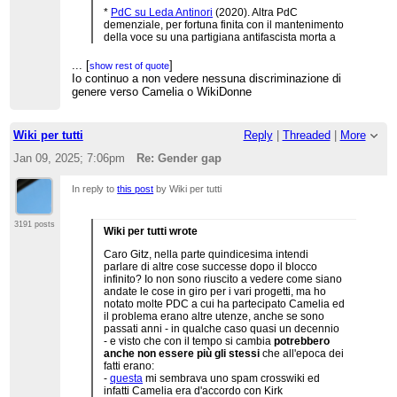
*
PdC su Leda Antinori
(2020). Altra PdC
demenziale, per fortuna finita con il mantenimento
della voce su una partigiana antifascista morta a
18 anni dopo la deportazione e la tortura. E'
diventata un simbolo e quindi ci sono fonti a
...
[
]
show rest of quote
bizzeffe, ma alcuni utenti argomentano che,
Io continuo a non vedere nessuna discriminazione di
...
[
]
show rest of quote
nonostate le fonti, non è abbastanza importante
genere verso Camelia o WikiDonne
perché a molti è capitata la stessa sorte - follia,
delirio. Meno male che c'è Bieco blu, che apre la
consensuale.
Wiki per tutti
Reply
|
Threaded
|
More
*
PdC su Anna (rapper)
(2020). Interessante
Jan 09, 2025; 7:06pm
Re: Gender gap
perché molto partecipata: 19 mantenere, 35
cancellare. Per fortuna l'hanno mantenuta, visto
che oggi Anna ha una voce anche su es.wiki,
In reply to
this post
by Wiki per tutti
fr.wiki e de.wiki.
*
PdC su Jennifer Serrano/2
(2020). Questa la
3191 posts
Wiki per tutti wrote
conoscevo - è la PdC in cui Hypergio dà di matto
e inizia la sua campagna riformatrice che lo
Caro Gitz, nella parte quindicesima intendi
porterà a un soffio dal desysop. 25 mantenere, 20
parlare di altre cose successe dopo il blocco
cancellare, si salva una voce che esiste su una
infinito? Io non sono riuscito a vedere come siano
ventina di wikipedie.
andate le cose in giro per i vari progetti, ma ho
notato molte PDC a cui ha partecipato Camelia ed
*
PdC su Olga Napoli
(2018). Pittrice salernitana
il problema erano altre utenze, anche se sono
della prima metà del Novecento, la voce viene
passati anni - in qualche caso quasi un decennio
mantenuta. Se avessi saputo di questa PdC, ne
- e visto che con il tempo si cambia
potrebbero
avrei parlato nel post su Camelia "
Verso la
anche non essere più gli stessi
che all'epoca dei
seconda UP
". WikiDonne viene attaccata da
fatti erano:
Paolobon140 (da "
A proposito, cosa mai sarà la
-
questa
mi sembrava uno spam crosswiki ed
Soggettività femminile in Campania? E com'è che
infatti Camelia era d'accordo con Kirk
non trovo traccia di una soggettività maschile? Ah,