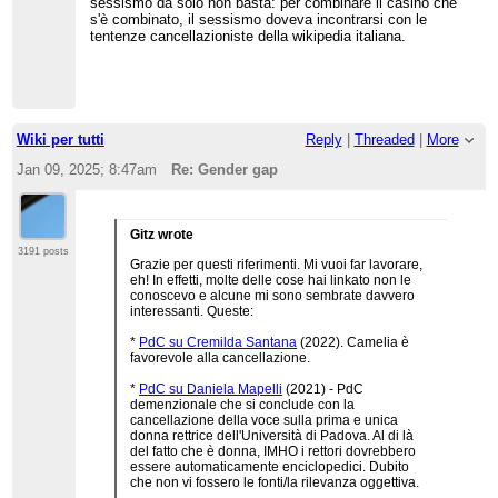
sessismo da solo non basta: per combinare il casino che
s'è combinato, il sessismo doveva incontrarsi con le
tentenze cancellazioniste della wikipedia italiana.
Wiki per tutti
Reply
|
Threaded
|
More
Jan 09, 2025; 8:47am
Re: Gender gap
Gitz wrote
3191 posts
Grazie per questi riferimenti. Mi vuoi far lavorare,
eh! In effetti, molte delle cose hai linkato non le
conoscevo e alcune mi sono sembrate davvero
interessanti. Queste:
*
PdC su Cremilda Santana
(2022). Camelia è
favorevole alla cancellazione.
*
PdC su Daniela Mapelli
(2021) - PdC
demenzionale che si conclude con la
cancellazione della voce sulla prima e unica
donna rettrice dell'Università di Padova. Al di là
del fatto che è donna, IMHO i rettori dovrebbero
essere automaticamente enciclopedici. Dubito
che non vi fossero le fonti/la rilevanza oggettiva.