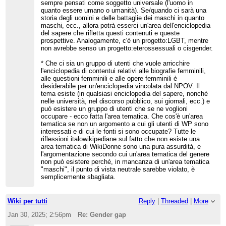
sempre pensati come soggetto universale (l'uomo in
quanto essere umano o umanità). Se/quando ci sarà una
storia degli uomini e delle battaglie dei maschi in quanto
maschi, ecc., allora potrà esserci un'area dell'enciclopedia
del sapere che rifletta questi contenuti e queste
prospettive. Analogamente, c'è un progetto:LGBT, mentre
non avrebbe senso un progetto:eterossessuali o cisgender.
* Che ci sia un gruppo di utenti che vuole arricchire
l'enciclopedia di contentui relativi alle biografie femminili,
alle questioni femminili e alle opere femminili è
desiderabile per un'enciclopedia vincolata dal NPOV. Il
tema esiste (in qualsiasi enciclopedia del sapere, nonché
nelle università, nel discorso pubblico, sui giornali, ecc.) e
può esistere un gruppo di utenti che se ne voglioni
occupare - ecco fatta l'area tematica. Che cos'è un'area
tematica se non un argomento a cui gli utenti di WP sono
interessati e di cui le fonti si sono occupate? Tutte le
riflessioni italowikipediane sul fatto che non esiste una
area tematica di WikiDonne sono una pura assurdità, e
l'argomentazione secondo cui un'area tematica del genere
non può esistere perché, in mancanza di un'area tematica
"maschi", il punto di vista neutrale sarebbe violato, è
semplicemente sbagliata.
Wiki per tutti
Reply
|
Threaded
|
More
Jan 30, 2025; 2:56pm
Re: Gender gap