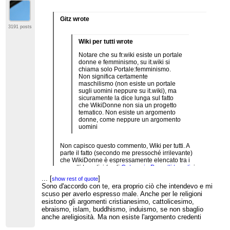
Gitz wrote
3191 posts
Wiki per tutti wrote
Notare che su fr.wiki esiste un portale
donne e femminismo, su it.wiki si
chiama solo Portale:femminismo.
Non significa certamente
maschilismo (non esiste un portale
sugli uomini neppure su it.wiki), ma
sicuramente la dice lunga sul fatto
che WikiDonne non sia un progetto
tematico. Non esiste un argomento
donne, come neppure un argomento
uomini
Non capisco questo commento, Wiki per tutti. A
parte il fatto (secondo me pressoché irrilevante)
che WikiDonne è espressamente elencato tra i
progetti tematici (vedi
Categoria:Progetti tematic
i
e
Wikipedia:Bar tematici
) bisogna osservare che:
...
[
]
show rest of quote
Sono d'accordo con te, era proprio ciò che intendevo e mi
* il fatto che non esista (e non dovrebbe esistere)
scuso per averlo espresso male. Anche per le religioni
un progetto o un'area tematica "uomini" è
esistono gli argomenti cristianesimo, cattolicesimo,
irrilevante. Non esisono neanche i
Men's studies
,
ebraismo, islam, buddhismo, induismo, se non sbaglio
mentre esistono i
Women's studies
. Poiché le
anche areligiosità. Ma non esiste l'argomento credenti
donne sono (da un punto di vista sociale, non
numerico) una minoranza, e una minoranza che