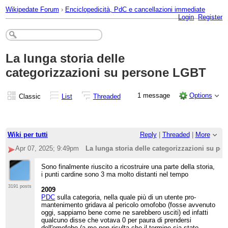
Wikipedate Forum
›
Enciclopedicità, PdC e cancellazioni immediate
Login
Register
La lunga storia delle
categorizzazioni su persone LGBT
1 message
Options
Classic
List
Threaded
Wiki per tutti
Reply
|
Threaded
|
More
Apr 07, 2025; 9:49pm
La lunga storia delle categorizzazioni su p
Sono finalmente riuscito a ricostruire una parte della storia,
i punti cardine sono 3 ma molto distanti nel tempo
3191 posts
2009
PDC
sulla categoria, nella quale più di un utente pro-
mantenimento gridava al pericolo omofobo (fosse avvenuto
oggi, sappiamo bene come ne sarebbero usciti) ed infatti
qualcuno disse che votava 0 per paura di prendersi
dell'omofobo (a me non risulta che il termine sia stato