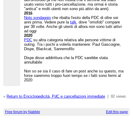
usato verso tutti i pro-cancellazione, ma ormai è storia
"antica" e molti utenti non sono più attivi da anni)
2016
Noto sondaggio
che ribalta l'esito della PDC di oltre sei
anni prima. Vedere pure la
talk
, dove "omofob" compare
per 38 volte. Anche gli utenti di allora non sono tutti attivi
ad oggi
2020
PDC
su altra categoria relativa alle persone vittime di
outing. Tra i pochi a volerla mantenere: Paul Gascoigne,
Dispe, Blackcat, Sanremofilo
Dispe disse addirittura che la PDC sarebbe stata
annullabile
Non so se sia il caso di fare un post anche su questo, ma
forse saremmo troppo fuori tempo se i fatti sono fermi al
2020
«
Return to Enciclopedicità, PdC e cancellazioni immediate
|
92 views
Free forum by Nabble
Edit this page