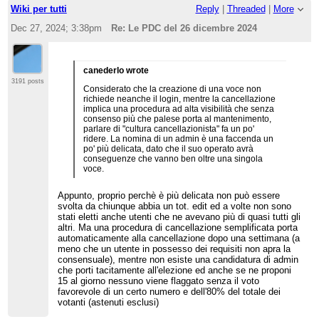
Wiki per tutti
Reply
|
Threaded
|
More
Dec 27, 2024; 3:38pm
Re: Le PDC del 26 dicembre 2024
canederlo wrote
3191 posts
Considerato che la creazione di una voce non
richiede neanche il login, mentre la cancellazione
implica una procedura ad alta visibilità che senza
consenso più che palese porta al mantenimento,
parlare di "cultura cancellazionista" fa un po'
ridere. La nomina di un admin è una faccenda un
po' più delicata, dato che il suo operato avrà
conseguenze che vanno ben oltre una singola
voce.
Appunto, proprio perchè è più delicata non può essere
svolta da chiunque abbia un tot. edit ed a volte non sono
stati eletti anche utenti che ne avevano più di quasi tutti gli
altri. Ma una procedura di cancellazione semplificata porta
automaticamente alla cancellazione dopo una settimana (a
meno che un utente in possesso dei requisiti non apra la
consensuale), mentre non esiste una candidatura di admin
che porti tacitamente all'elezione ed anche se ne proponi
15 al giorno nessuno viene flaggato senza il voto
favorevole di un certo numero e dell'80% del totale dei
votanti (astenuti esclusi)