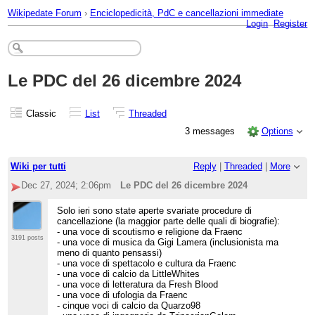
Wikipedate Forum
›
Enciclopedicità, PdC e cancellazioni immediate
Login
Register
Le PDC del 26 dicembre 2024
Classic
List
Threaded
3 messages
Options
Wiki per tutti
Reply
|
Threaded
|
More
Dec 27, 2024; 2:06pm
Le PDC del 26 dicembre 2024
Solo ieri sono state aperte svariate procedure di
cancellazione (la maggior parte delle quali di biografie):
- una voce di scoutismo e religione da Fraenc
3191 posts
- una voce di musica da Gigi Lamera (inclusionista ma
meno di quanto pensassi)
- una voce di spettacolo e cultura da Fraenc
- una voce di calcio da LittleWhites
- una voce di letteratura da Fresh Blood
- una voce di ufologia da Fraenc
- cinque voci di calcio da Quarzo98