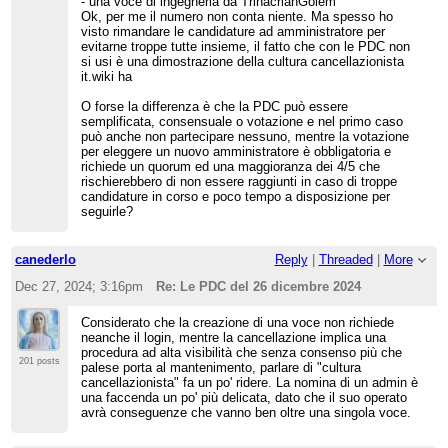
- una voce di ingegneria da TrinacrianGolem
Ok, per me il numero non conta niente. Ma spesso ho
visto rimandare le candidature ad amministratore per
evitarne troppe tutte insieme, il fatto che con le PDC non
si usi è una dimostrazione della cultura cancellazionista
it.wiki ha
O forse la differenza è che la PDC può essere
semplificata, consensuale o votazione e nel primo caso
può anche non partecipare nessuno, mentre la votazione
per eleggere un nuovo amministratore è obbligatoria e
richiede un quorum ed una maggioranza dei 4/5 che
rischierebbero di non essere raggiunti in caso di troppe
candidature in corso e poco tempo a disposizione per
seguirle?
canederlo
Reply
|
Threaded
|
More
Dec 27, 2024; 3:16pm
Re: Le PDC del 26 dicembre 2024
Considerato che la creazione di una voce non richiede
neanche il login, mentre la cancellazione implica una
procedura ad alta visibilità che senza consenso più che
201 posts
palese porta al mantenimento, parlare di "cultura
cancellazionista" fa un po' ridere. La nomina di un admin è
una faccenda un po' più delicata, dato che il suo operato
avrà conseguenze che vanno ben oltre una singola voce.