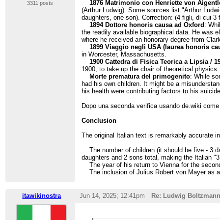
1876 Matrimonio con Henriette von Aigentler 
3311 posts
(Arthur Ludwig). Some sources list "Arthur Ludwi
daughters, one son). Correction: (4 figli, di cui
1894 Dottore honoris causa ad Oxford
: Whi
the readily available biographical data. He was e
where he received an honorary degree from Clark 
1899 Viaggio negli USA (laurea honoris ca
in Worcester, Massachusetts.
1900 Cattedra di Fisica Teorica a Lipsia / 1
1900, to take up the chair of theoretical physics
Morte prematura del primogenito
: While so
had his own children. It might be a misunderstandi
his health were contributing factors to his suicid
Dopo una seconda verifica usando de.wiki come r
Conclusion
The original Italian text is remarkably accurate i
The number of children (it should be five - 3 dau
daughters and 2 sons total, making the Italian "3 f
The year of his return to Vienna for the second
The inclusion of Julius Robert von Mayer as a s
itawikinostra
Jun 14, 2025; 12:41pm
Re: Ludwig Boltzman