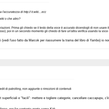
ca l'accuratezza di http:// it.wiki....ecc
wiki o che altro?
riazioni. Prima gli chiedo se il testo della voce è accurato dicendogli di non usare 
tesso); poi in un secondo momento gli chiedo di fare un'altra verifica usando la vo
ti (vedi l'uso fatto da Marcok per riassumere la trama del libro di Yambo) io non
 edit di patrolling, non aggiunte o rimozioni di contenuti
dit superficiali e "facili": mettere e togliere categorie, cancellare caccapupu, 
forzo, per far contenta gente come Kirk...