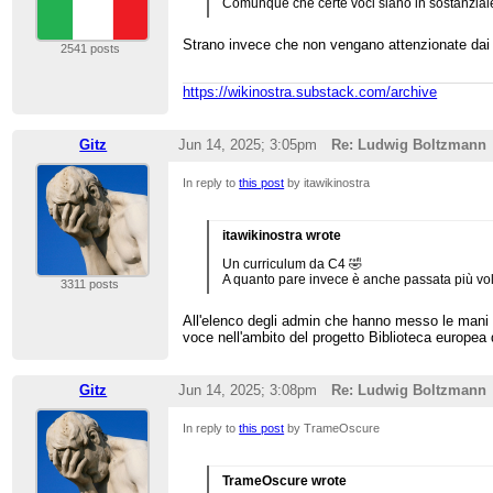
Comunque che certe voci siano in sostanziale
Strano invece che non vengano attenzionate dai no
2541 posts
https://wikinostra.substack.com/archive
Gitz
Jun 14, 2025; 3:05pm
Re: Ludwig Boltzmann
In reply to
this post
by itawikinostra
itawikinostra wrote
Un curriculum da C4 🤣
A quanto pare invece è anche passata più volt
3311 posts
All'elenco degli admin che hanno messo le mani 
voce nell'ambito del progetto Biblioteca europea
Gitz
Jun 14, 2025; 3:08pm
Re: Ludwig Boltzmann
In reply to
this post
by TrameOscure
TrameOscure wrote