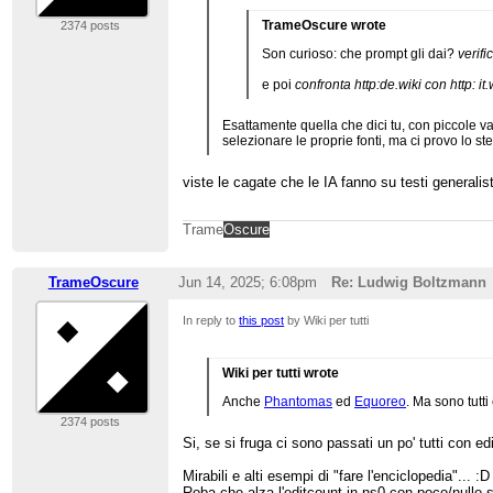
TrameOscure wrote
2374 posts
Son curioso: che prompt gli dai?
verifi
e poi
confronta http:de.wiki con http: it.
Esattamente quella che dici tu, con piccole va
selezionare le proprie fonti, ma ci provo lo s
viste le cagate che le IA fanno su testi generalis
Trame
Oscure
TrameOscure
Jun 14, 2025; 6:08pm
Re: Ludwig Boltzmann
In reply to
this post
by Wiki per tutti
Wiki per tutti wrote
Anche
Phantomas
ed
Equoreo
. Ma sono tutti
2374 posts
Si, se si fruga ci sono passati un po' tutti con e
Mirabili e alti esempi di "fare l'enciclopedia"... :D
Roba che alza l'editcount in ns0 con poco/nullo s