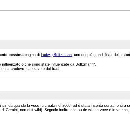
mente pessima
pagina di
Ludwig Boltzmann
, uno dei più grandi fisici della sto
 influenzato o che sono state influenzate da Boltzmann".
 non ci credevo: capolavoro del trash.
n
lì sin da quando la voce fu creata nel 2003, ed è stata inserita senza fonti a s
re di Gemini, non di it.wiki). Segnalo inoltre che su de.wiki la voce è in vetrin