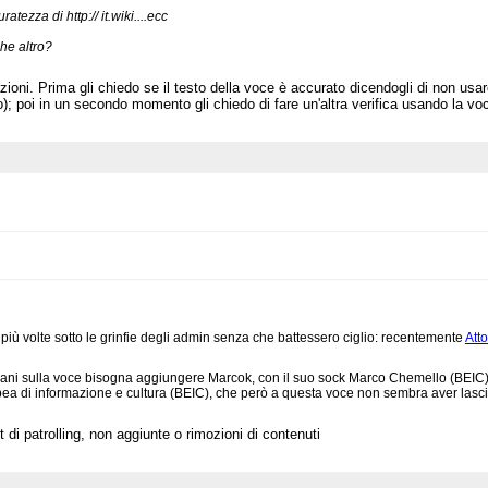
uratezza di http:// it.wiki....ecc
che altro?
zioni. Prima gli chiedo se il testo della voce è accurato dicendogli di non usa
so); poi in un secondo momento gli chiedo di fare un'altra verifica usando la 
iù volte sotto le grinfie degli admin senza che battessero ciglio: recentemente
Att
ani sulla voce bisogna aggiungere Marcok, con il suo sock Marco Chemello (BEIC) 
pea di informazione e cultura (BEIC), che però a questa voce non sembra aver lascia
t di patrolling, non aggiunte o rimozioni di contenuti