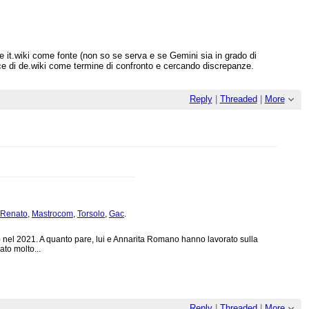
re it.wiki come fonte (non so se serva e se Gemini sia in grado di
voce di de.wiki come termine di confronto e cercando discrepanze.
Reply
|
Threaded
|
More
oRenato
,
Mastrocom
,
Torsolo
,
Gac
.
nel 2021. A quanto pare, lui e Annarita Romano hanno lavorato sulla
to molto...
Reply
|
Threaded
|
More