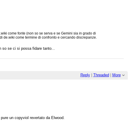
it.wiki come fonte (non so se serva e se Gemini sia in grado di
ce di de.wiki come termine di confronto e cercando discrepanze.
 so se ci si possa fidare tanto...
Reply
|
Threaded
|
More
c'è pure un copyviol revertato da Elwood.