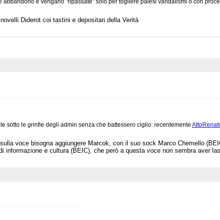
 abbandono e vengano "ripassate" solo per togliere palesi vandalismi o con proce
velli Diderot coi tastini e depositari della Verità
e sotto le grinfie degli admin senza che battessero ciglio: recentemente
AttoRenat
sulla voce bisogna aggiungere Marcok, con il suo sock Marco Chemello (BEIC)
 di informazione e cultura (BEIC), che però a questa voce non sembra aver las