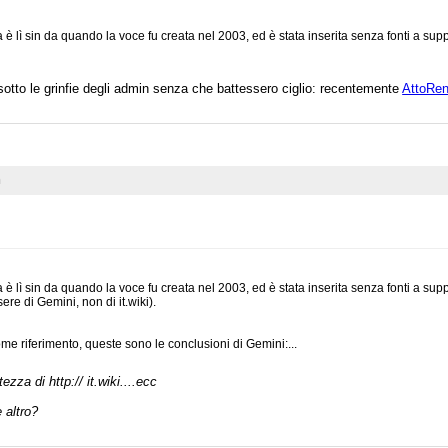
 è lì sin da quando la voce fu creata nel 2003, ed è stata inserita senza fonti a supp
otto le grinfie degli admin senza che battessero ciglio: recentemente
AttoRen
n
 è lì sin da quando la voce fu creata nel 2003, ed è stata inserita senza fonti a supp
sere di Gemini, non di it.wiki).
e riferimento, queste sono le conclusioni di Gemini:...
tezza di http:// it.wiki....ecc
e altro?