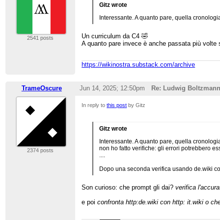
Gitz wrote
Interessante. A quanto pare, quella cronologia
Un curriculum da C4 🤣
2541 posts
A quanto pare invece è anche passata più volte s
https://wikinostra.substack.com/archive
TrameOscure
Jun 14, 2025; 12:50pm
Re: Ludwig Boltzman
In reply to
this post
by Gitz
Gitz wrote
Interessante. A quanto pare, quella cronologia
non ho fatto verifiche: gli errori potrebbero es
2374 posts
....
Dopo una seconda verifica usando de.wiki com
Son curioso: che prompt gli dai?
verifica l'accura
e poi
confronta http:de.wiki con http: it.wiki o ch