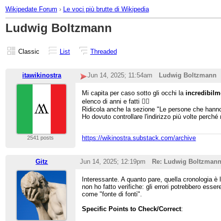
Wikipedate Forum
›
Le voci più brutte di Wikipedia
Ludwig Boltzmann
Classic
List
Threaded
itawikinostra
Jun 14, 2025; 11:54am
Ludwig Boltzmann
Mi capita per caso sotto gli occhi la
incredibil
elenco di anni e fatti 🤦‍♂️
Ridicola anche la sezione "Le persone che hanno
Ho dovuto controllare l'indirizzo più volte perché
https://wikinostra.substack.com/archive
2541 posts
Gitz
Jun 14, 2025; 12:19pm
Re: Ludwig Boltzman
Interessante. A quanto pare, quella cronologia è 
non ho fatto verifiche: gli errori potrebbero esse
come "fonte di fonti".
Specific Points to Check/Correct
: