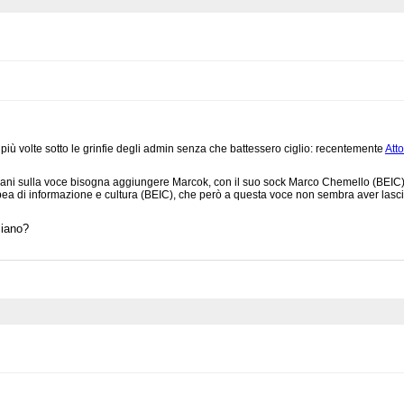
iù volte sotto le grinfie degli admin senza che battessero ciglio: recentemente
Att
ani sulla voce bisogna aggiungere Marcok, con il suo sock Marco Chemello (BEIC) 
pea di informazione e cultura (BEIC), che però a questa voce non sembra aver lascia
liano?