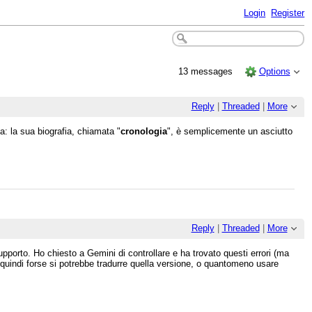
Login
Register
13 messages
Options
Reply
|
Threaded
|
More
ria: la sua biografia, chiamata "
cronologia
", è semplicemente un asciutto
Reply
|
Threaded
|
More
upporto. Ho chiesto a Gemini di controllare e ha trovato questi errori (ma
a, quindi forse si potrebbe tradurre quella versione, o quantomeno usare