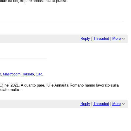
dure da bot, mi pare abbastanza la prassi.
Reply
|
Threaded
|
More
o
,
Mastrocom
,
Torsolo
,
Gac
.
 nel 2021. A quanto pare, lui e Annarita Romano hanno lavorato sulla
ciato molto...
Reply
|
Threaded
|
More