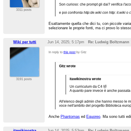
Son curioso: che prompt gli dai?
verifica l'acc
3311 posts
e poi
confronta http:de.wiki con http: it.wiki o 
Esattamente quella che dici tu, con piccole varia
selezionare le proprie fonti, ma ci provo lo stes
Wiki per tutti
Jun 14, 2025; 5:17pm
Re: Ludwig Boltzmann
In reply to
this post
by Gitz
Gitz wrote
itawikinostra wrote
3191 posts
Un curriculum da C4 🤣
A quanto pare invece è anche passata p
All'elenco degli admin che hanno messo le m
voce nell'ambito del progetto Biblioteca euro
Anche
Phantomas
ed
Equoreo
. Ma sono tutti edi
itawikinostra
Jun 14, 2025; 5:53pm
Re: Ludwig Boltzmann