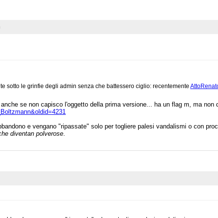
n
e sotto le grinfie degli admin senza che battessero ciglio: recentemente
AttoRenat
i, anche se non capisco l'oggetto della prima versione... ha un flag m, ma no
ig_Boltzmann&oldid=4231
andono e vengano "ripassate" solo per togliere palesi vandalismi o con proce
che diventan polverose
.