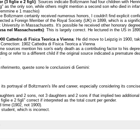
(3 figlie e 2 figli)
: Sources indicate Boltzmann had four children with Henrie
g" as the only son, while others might mention a second son who died in infan
 3 femmine e 1 maschio)
le Boltzmann certainly received numerous honors, I couldn't find explicit conf
lected a Foreign Member of the Royal Society (UK) in 1899, which is a signific
University in Massachusetts. It's possible he received other honorary degree
usa nel Massachusetts)
: This is largely correct. He lectured in the US in 1
900 Cattedra di Fisica Teorica a Vienna
: He did move to Leipzig in 1900, tak
. Correction: 1902 Cattedra di Fisica Teorica a Vienna
me sources mention his son's early death as a contributing factor to his depres
ng or refer to a different child if the original source indicated a premature dea
e
iferimento, queste sono le conclusioni di Gemini:
n its portrayal of Boltzmann's life and career, especially considering its conc
ghters and 2 sons, not 3 daughters and 2 sons if that implied two additional so
iglie e 2 figli" correct if interpreted as the total count per gender.
 time (1902, not 1900).
tudent, which is incorrect.
n