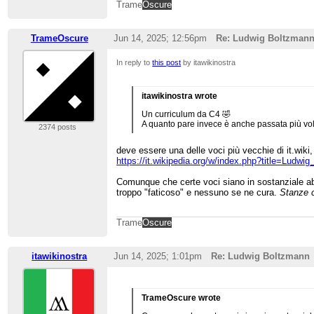
Trame
Oscure
TrameOscure
Jun 14, 2025; 12:56pm
Re: Ludwig Boltzman
In reply to
this post
by itawikinostra
itawikinostra wrote
Un curriculum da C4 🤣
A quanto pare invece è anche passata più volt
2374 posts
deve essere una delle voci più vecchie di it.wik
https://it.wikipedia.org/w/index.php?title=Ludw
Comunque che certe voci siano in sostanziale abb
troppo "faticoso" e nessuno se ne cura.
Stanze 
Trame
Oscure
itawikinostra
Jun 14, 2025; 1:01pm
Re: Ludwig Boltzmann
TrameOscure wrote