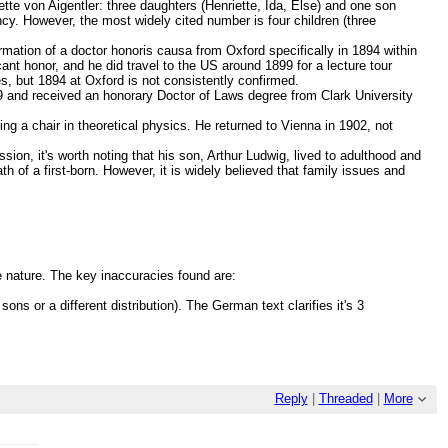
tte von Aigentler: three daughters (Henriette, Ida, Else) and one son
cy. However, the most widely cited number is four children (three
irmation of a doctor honoris causa from Oxford specifically in 1894 within
ant honor, and he did travel to the US around 1899 for a lecture tour
s, but 1894 at Oxford is not consistently confirmed.
899 and received an honorary Doctor of Laws degree from Clark University
ing a chair in theoretical physics. He returned to Vienna in 1902, not
sion, it's worth noting that his son, Arthur Ludwig, lived to adulthood and
th of a first-born. However, it is widely believed that family issues and
ise nature. The key inaccuracies found are:
ns or a different distribution). The German text clarifies it's 3
Reply
|
Threaded
|
More