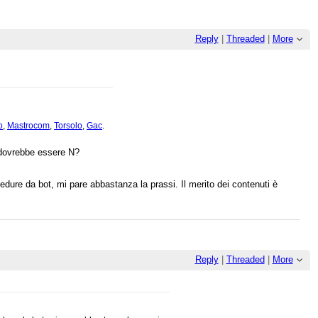
Reply
|
Threaded
|
More
o
,
Mastrocom
,
Torsolo
,
Gac
.
n dovrebbe essere N?
dure da bot, mi pare abbastanza la prassi. Il merito dei contenuti è
Reply
|
Threaded
|
More