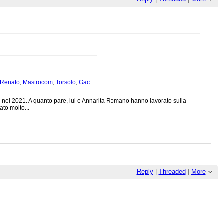
oRenato
,
Mastrocom
,
Torsolo
,
Gac
.
nel 2021. A quanto pare, lui e Annarita Romano hanno lavorato sulla
to molto...
Reply
|
Threaded
|
More