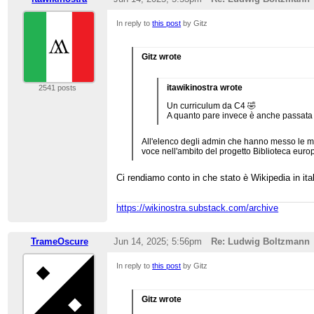
In reply to
this post
by Gitz
Gitz wrote
itawikinostra wrote
2541 posts
Un curriculum da C4 🤣
A quanto pare invece è anche passata p
All'elenco degli admin che hanno messo le m
voce nell'ambito del progetto Biblioteca euro
Ci rendiamo conto in che stato è Wikipedia in ita
https://wikinostra.substack.com/archive
TrameOscure
Jun 14, 2025; 5:56pm
Re: Ludwig Boltzmann
In reply to
this post
by Gitz
Gitz wrote