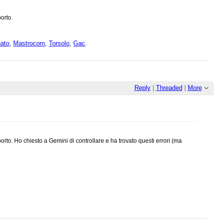
orto.
ato
,
Mastrocom
,
Torsolo
,
Gac
.
Reply
|
Threaded
|
More
orto. Ho chiesto a Gemini di controllare e ha trovato questi errori (ma