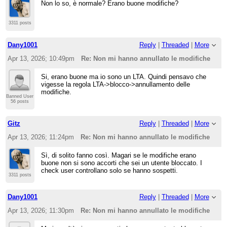
Non lo so, è normale? Erano buone modifiche?
3311 posts
Dany1001
Reply
|
Threaded
|
More
Apr 13, 2026; 10:49pm
Re: Non mi hanno annullato le modifiche
Si, erano buone ma io sono un LTA. Quindi pensavo che
vigesse la regola LTA->blocco->annullamento delle
modifiche.
Banned User
56 posts
Gitz
Reply
|
Threaded
|
More
Apr 13, 2026; 11:24pm
Re: Non mi hanno annullato le modifiche
Sì, di solito fanno così. Magari se le modifiche erano
buone non si sono accorti che sei un utente bloccato. I
check user controllano solo se hanno sospetti.
3311 posts
Dany1001
Reply
|
Threaded
|
More
Apr 13, 2026; 11:30pm
Re: Non mi hanno annullato le modifiche