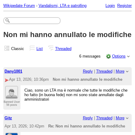
Wikipedate Forum
›
Vandalismi, LTA e patrolling
Login
Register
Non mi hanno annullato le modifiche
Classic
List
Threaded
6 messages
Options
Dany1001
Reply
|
Threaded
|
More
Apr 13, 2026; 10:36pm
Non mi hanno annullato le modifiche
Ciao, sono un LTA ma è normale che tutte le modifiche che
ho fatto (in buona fede) non mi sono state annullate dagli
amministratori
Banned User
56 posts
Gitz
Reply
|
Threaded
|
More
Apr 13, 2026; 10:42pm
Re: Non mi hanno annullato le modifiche