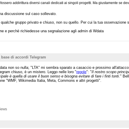
 fossero addirittura diversi canali dedicati ai singoli progetti. Ma giustamente se 
a discussione sul caso sollevato.
in qualche gruppo privato e chiuso, non su quello. Per cui la tua osservazione
ione e perchè richiedesse una segnalazione agli admin di Wdata
a base di accordi Telegram
kidata non so nulla; "LTA" mi sembra sparato a casaccio e prossimo all'attacc
egram chiuso, è un mistero. Leggo nelle loro "
regole
": "
Il nostro scopo princi
ipale è quella di usare il buon senso e bisogna evitare di fare i finti tonti
." Bel
one "WMF, Wikimedia Italia, Meta, Commons e altri progetti".
iews