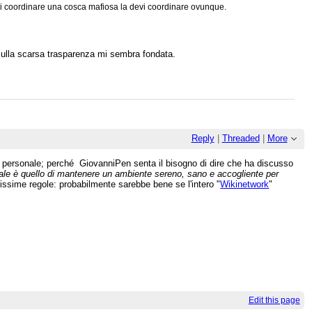
devi coordinare una cosca mafiosa la devi coordinare ovunque.
 sulla scarsa trasparenza mi sembra fondata.
Reply
|
Threaded
|
More
o personale; perché GiovanniPen senta il bisogno di dire che ha discusso
pale è quello di mantenere un ambiente sereno, sano e accogliente per
lissime regole: probabilmente sarebbe bene se l'intero "
Wikinetwork
"
Edit this page