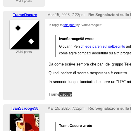
2541 posts
TrameOscure
Mar 15, 2026; 7:23pm
Re: Segnalazioni sulla
In reply to
this post
by IvanScrooge98
IvanScrooge98 wrote
GiovanniPen
chiede pareri sul sottoscritto
agl
2379 posts
come agire compatti addirittura su altri proge
Da come scrive sembra che parli del gruppo Tel
Quindi parlare di scarsa trasparenza è corretto.
In secondo luogo, tacciarti di essere un "LTA" m
Trame
Oscure
IvanScrooge98
Mar 15, 2026; 7:32pm
Re: Segnalazioni sulla
TrameOscure wrote