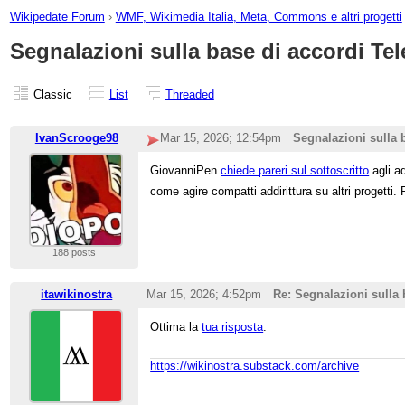
Wikipedate Forum
›
WMF, Wikimedia Italia, Meta, Commons e altri progetti
Segnalazioni sulla base di accordi Te
Classic
List
Threaded
IvanScrooge98
Mar 15, 2026; 12:54pm
Segnalazioni sulla 
GiovanniPen
chiede pareri sul sottoscritto
agli ad
come agire compatti addirittura su altri progetti
188 posts
itawikinostra
Mar 15, 2026; 4:52pm
Re: Segnalazioni sulla
Ottima la
tua risposta
.
https://wikinostra.substack.com/archive