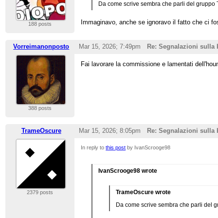
Da come scrive sembra che parli del gruppo 
Immaginavo, anche se ignoravo il fatto che ci fos
188 posts
Vorreimanonposto
Mar 15, 2026; 7:49pm
Re: Segnalazioni sulla
Fai lavorare la commissione e lamentati dell'hound
388 posts
TrameOscure
Mar 15, 2026; 8:05pm
Re: Segnalazioni sulla
In reply to
this post
by IvanScrooge98
IvanScrooge98 wrote
TrameOscure wrote
2379 posts
Da come scrive sembra che parli del g