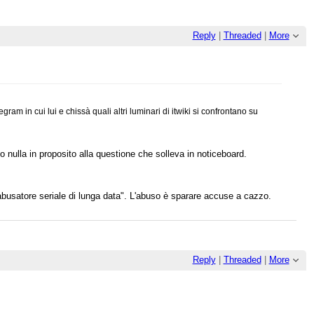
Reply
|
Threaded
|
More
am in cui lui e chissà quali altri luminari di itwiki si confrontano su
 nulla in proposito alla questione che solleva in noticeboard.
abusatore seriale di lunga data". L'abuso è sparare accuse a cazzo.
Reply
|
Threaded
|
More