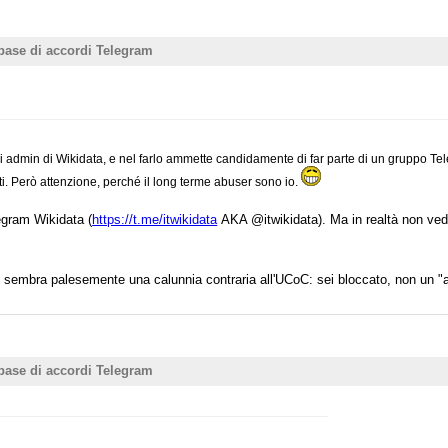
 base di accordi Telegram
i admin di Wikidata, e nel farlo ammette candidamente di far parte di un gruppo Telegr
tti. Però attenzione, perché il long terme abuser sono io.
egram Wikidata (
https://t.me/itwikidata
AKA @itwikidata). Ma in realtà non vedo
i sembra palesemente una calunnia contraria all'UCoC: sei bloccato, non un "
 base di accordi Telegram