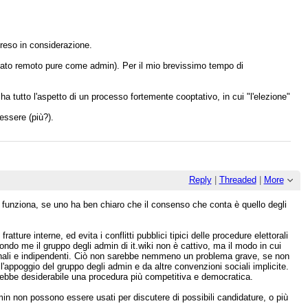
preso in considerazione.
sato remoto pure come admin). Per il mio brevissimo tempo di
 ha tutto l'aspetto di un processo fortemente cooptativo, in cui "l'elezione"
essere (più?).
Reply
|
Threaded
|
More
 funziona, se uno ha ben chiaro che il consenso che conta è quello degli
tture interne, ed evita i conflitti pubblici tipici delle procedure elettorali
Secondo me il gruppo degli admin di it.wiki non è cattivo, ma il modo in cui
riginali e indipendenti. Ciò non sarebbe nemmeno un problema grave, se non
ll'appoggio del gruppo degli admin e da altre convenzioni sociali implicite.
rebbe desiderabile una procedura più competitiva e democratica.
min non possono essere usati per discutere di possibili candidature, o più