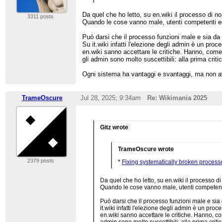
Da quel che ho letto, su en.wiki il processo di n
3311 posts
Quando le cose vanno male, utenti competenti ed
Può darsi che il processo funzioni male e sia da
Su it.wiki infatti l'elezione degli admin è un pr
en.wiki sanno accettare le critiche. Hanno, come 
gli admin sono molto suscettibili: alla prima crit
Ogni sistema ha vantaggi e svantaggi, ma non avre
TrameOscure
Jul 28, 2025; 9:34am
Re: Wikimania 2025
Gitz wrote
TrameOscure wrote
2379 posts
*
Fixing systematically broken process
Da quel che ho letto, su en.wiki il processo d
Quando le cose vanno male, utenti competenti
Può darsi che il processo funzioni male e si
it.wiki infatti l'elezione degli admin è un pr
en.wiki sanno accettare le critiche. Hanno, co