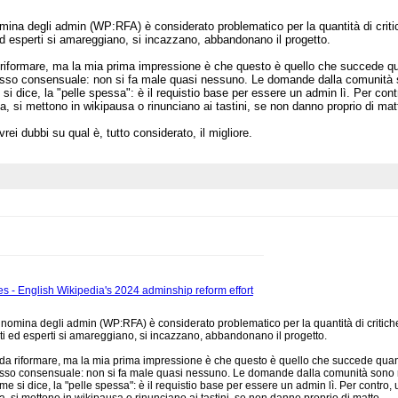
omina degli admin (WP:RFA) è considerato problematico per la quantità di critich
 esperti si amareggiano, si incazzano, abbandonano il progetto.
 riformare, ma la mia prima impressione è che questo è quello che succede qua
ocesso consensuale: non si fa male quasi nessuno. Le domande dalla comunità sono
si dice, la "pelle spessa": è il requistio base per essere un admin lì. Per co
ica, si mettono in wikipausa o rinunciano ai tastini, se non danno proprio di mat
i dubbi su qual è, tutto considerato, il migliore.
es - English Wikipedia's 2024 adminship reform effort
i nomina degli admin (WP:RFA) è considerato problematico per la quantità di critiche,
 ed esperti si amareggiano, si incazzano, abbandonano il progetto.
a da riformare, ma la mia prima impressione è che questo è quello che succede quan
ocesso consensuale: non si fa male quasi nessuno. Le domande dalla comunità sono rare
me si dice, la "pelle spessa": è il requistio base per essere un admin lì. Per contro