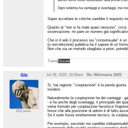
admin sono molto suscettibili: alla prima criti
Ogni sistema ha vantaggi e svantaggi, ma non a
Saper accettare le critiche sarebbe il requisito
Quanto al "non si fa male quasi nessuno", circa
osservazione, mi pare un numero già significativ
Che in it.wiki il processo sia "consensuale" è un p
(o non-elezione) pubblica ha il sapore di un forma
Non che sia un metodo sbagliato a priori, potrebb
Trame
Oscure
Gitz
Jul 28, 2025; 10:00am
Re: Wikimania 2025
Sì, hai ragione: "cooptazione" è la parola giust
insiders.
Naturalmente la cooptazione ha dei vantaggi - garan
- e ha anche degli svantaggi, il principale dei qua
viene formato per cooptazione favorisce l'ingres
fosse che alla posizione di admin è di fatto assoc
3311 posts
Se il ruolo fosse strettamente tecnico, la coop
Per esempio, secondo me sarebbe indispensabile ch
in generale delle qualità positive o negative degl