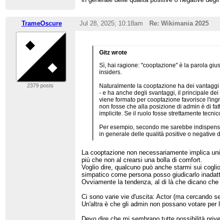
TrameOscure
Jul 28, 2025; 10:18am
Re: Wikimania 2025
Gitz wrote
Sì, hai ragione: "cooptazione" è la parola gi
insiders.
2379 posts
Naturalmente la cooptazione ha dei vantaggi - ga
- e ha anche degli svantaggi, il principale dei 
viene formato per cooptazione favorisce l'ing
non fosse che alla posizione di admin è di fat
implicite. Se il ruolo fosse strettamente tec
Per esempio, secondo me sarebbe indispensabil
in generale delle qualità positive o negative 
La cooptazione non necessariamente implica uniform
più che non al crearsi una bolla di comfort.
Voglio dire, qualcuno può anche starmi sui cogli
simpatico come persona posso giudicarlo inadat
Ovviamente la tendenza, al di là che dicano che 
Ci sono varie vie d'uscita: Actor (ma cercando se
Un'altra è che gli admin non possano votare per l
Devo dire che mi sembrano tutte possibilità prive