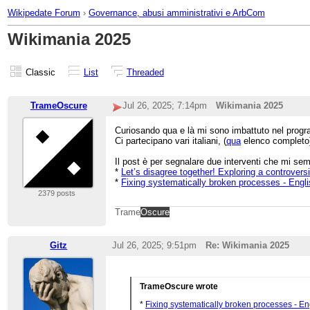
Wikipedate Forum
›
Governance, abusi amministrativi e ArbCom
Wikimania 2025
Classic
List
Threaded
TrameOscure
Jul 26, 2025; 7:14pm
Wikimania 2025
Curiosando qua e là mi sono imbattuto nel progr
Ci partecipano vari italiani, (
qua
elenco completo) 
Il post è per segnalare due interventi che mi sem
*
Let’s disagree together! Exploring a controversi
*
Fixing systematically broken processes - Engli
2379 posts
Trame
Oscure
Gitz
Jul 26, 2025; 9:51pm
Re: Wikimania 2025
TrameOscure wrote
*
Fixing systematically broken processes - En