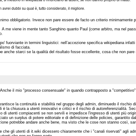
ca, si mettono in wikipausa o rinunciano ai tastini, se non danno proprio di matto.
vrei dubbi su qual è, tutto considerato, il migliore.
 minimo obbligatorio. Invece non pare essere de facto un criterio minimamente 
. A me viene in mente tanto Sanghino quanto Paul (come arbitro, ma nel pas
o.
o' fuorviante in termini linguistici: nell’accezione specifica wikipediana infatti
lismo di facciata.
e anche starci se la qualità del risultato fosse eccellente, cosa che non pare 
a. Anche il mio "processo consensuale" in quando contrapposto a "competitivo"
tisce la continuità e stabilità nel gruppo degli admin, diminuedo il rischio di fra
li è la chiusura a utenti innovativi e critici e il rischio di autoreferenzialità. 
so di utenti compiacenti se non servili e impedisce l'ingresso di utenti più o
iato un surplus di potere editoriale e di definizione delle policies, garantito da
tazione potrebbe andare anche bene, ma visto che le cose non stanno così, sa
e gli utenti di it.wiki dicessero chiaramente che i "canali riservati" agli ad
i utenti che non ne fanno parte.