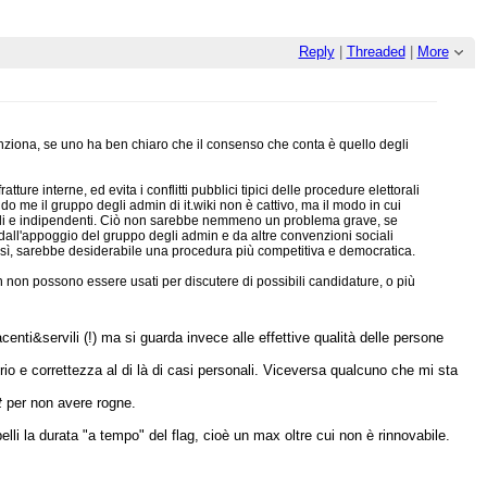
Reply
|
Threaded
|
More
unziona, se uno ha ben chiaro che il consenso che conta è quello degli
ure interne, ed evita i conflitti pubblici tipici delle procedure elettorali
ondo me il gruppo degli admin di it.wiki non è cattivo, ma il modo in cui
ginali e indipendenti. Ciò non sarebbe nemmeno un problema grave, se
o dall'appoggio del gruppo degli admin e da altre convenzioni sociali
osì, sarebbe desiderabile una procedura più competitiva e democratica.
n non possono essere usati per discutere di possibili candidature, o più
enti&servili (!) ma si guarda invece alle effettive qualità delle persone
io e correttezza al di là di casi personali. Viceversa qualcuno che mi sta
t
per non avere rogne.
li la durata "a tempo" del flag, cioè un max oltre cui non è rinnovabile.