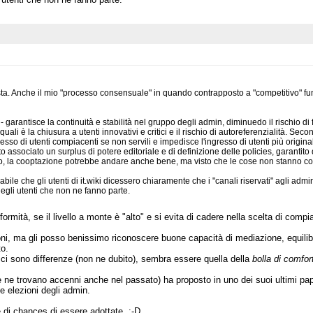
usta. Anche il mio "processo consensuale" in quando contrapposto a "competitivo" f
rantisce la continuità e stabilità nel gruppo degli admin, diminuedo il rischio di fratt
quali è la chiusura a utenti innovativi e critici e il rischio di autoreferenzialità. Sec
resso di utenti compiacenti se non servili e impedisce l'ingresso di utenti più ori
to associato un surplus di potere editoriale e di definizione delle policies, garantit
nico, la cooptazione potrebbe andare anche bene, ma visto che le cose non stanno c
e che gli utenti di it.wiki dicessero chiaramente che i "canali riservati" agli admi
degli utenti che non ne fanno parte.
ità, se il livello a monte è "alto" e si evita di cadere nella scelta di compiac
oni, ma gli posso benissimo riconoscere buone capacità di mediazione, equilibr
to.
ci sono differenze (non ne dubito), sembra essere quella della
bolla di comfor
 ne trovano accenni anche nel passato) ha proposto in uno dei suoi ultimi papel
e elezioni degli admin.
 di chances di essere adottate. :-D