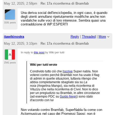
May 12, 2025; 2:58pm
Re: 17a riconferma di Bramfab
Una deriva social dell'enciclopedia, in ogni caso, è quando
degli utenti annullano ripetutamente modifiche anche non
vandaliche sulle voci di loro interesse. Sembra quasi una
3191 posts
contraddizione di WP:ESPERTI
itawikinostra
Reply
|
Threaded
|
More
May 12, 2025; 3:10pm
Re: 17a riconferma di Bramfab
In reply to
this post
by Wiki per tutti
2541 posts
Wiki per tutti wrote
Condivido tutto ciò che
hscrive
Super nabla. Non
voterei contro perchè Bramfab non ha usato il flag
di admin in quelle situazioni, tuttavia ritengo che
abbia completamente sbagliato sia su
La
noia
(Angelina Mango), sia nella riconferma di
Vituzzu che nella riconferma di Civvì. Non lo dico
per un pregiudizio su Bramfab, in altre circostanze
(ad esempio PDC su
Guido Negri
) sono stato
d'accordo con lui
Non votando contro Bramfab, SuperNabla fa come con
Actormusicus nel caso dei Promessi Sposi: non è