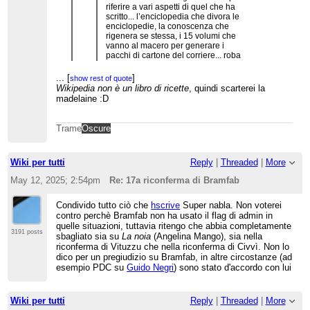
riferire a vari aspetti di quel che ha
scritto... l’enciclopedia che divora le
enciclopedie, la conoscenza che
rigenera se stessa, i 15 volumi che
vanno al macero per generare i
pacchi di cartone del corriere... roba
di sto tipo.
Ha varie chiavi di lettura.
...
[
]
show rest of quote
Wikipedia non è un libro di ricette
, quindi scarterei la
madelaine :D
Se ha varie chiavi di lettura, è enigmatico. Un'altra
possibile è che la memoria è ciclica e riporta al
presente frammenti del passato che si credevano
Trame
Oscure
perduti: il vecchio libro ritrovato di Bramfab è
come la madelaine di Proust.
Wiki per tutti
Reply
|
Threaded
|
More
May 12, 2025; 2:54pm
Re: 17a riconferma di Bramfab
Condivido tutto ciò che
hscrive
Super nabla. Non voterei
contro perchè Bramfab non ha usato il flag di admin in
quelle situazioni, tuttavia ritengo che abbia completamente
3191 posts
sbagliato sia su
La noia
(Angelina Mango), sia nella
riconferma di Vituzzu che nella riconferma di Civvì. Non lo
dico per un pregiudizio su Bramfab, in altre circostanze (ad
esempio PDC su
Guido Negri
) sono stato d'accordo con lui
Wiki per tutti
Reply
|
Threaded
|
More