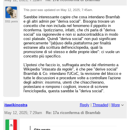
This post was updated on
May 12, 2025; 7:45am
.
Sarebbe interessante capire che cosa intendano Bramfab
e gli altri admin per "deriva social". Bisogna trovare un
3311 posts
concetto che non includa nel fenomeno il pippotto in
riconferma. Ipotizziamo, infatti, che chi parla di "deriva
social" sia ragionevole e non si autocontraddica in modo
così plateale. Quindi "deriva social" non può significare
genericamente "(ab)uso della piattaforma per finalità
estranee alla scrittura dell'enciclopedia, quali la
promozione di sé stesso e delle proprie idee": ci vuole un
concetto più specifico.
L'ipotesi che faccio io, suffragata anche dal riferimento a
Wikipedia "
intasata da regole
", è che pee "derive social"
Bramfab & Co. intendano l'UCoC, la revisione del blocco e
tutte le discussioni e procedure volte a controllare l'azione
degli admin: insomma, utenti che chiacchierano,
protestano e rompono i coglioni, invece di scrivere
l'enciclopedia, questa sarebbe la "deriva social".
itawikinostra
Reply
|
Threaded
|
More
May 12, 2025; 7:29am
Re: 17a riconferma di Bramfab