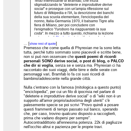
Testo interessante di Bramfab, che inizia
stigmatizzando le "
deleterie e improduttive derive
social
" e prosegue con un'ampia riflessione sul
futuro di Wikipedia e l'IA, la descrizione dei banchi
della sua scuola elementare, l'enciclopedia del
nonno, Italia-Germania 1970, il balsamo Tigre alla
fiera di Milano, per poi concludere con
l'enigmatico "
l'uroboro ha riagguantato la sua
coda
". In mezzo a tutto questo, richiama la lezione
autorevole di
Blackcat
sul significato profondo
della Wikiquette e linka a una pagina
...
[
]
show rest of quote
indimenticabile di democrazia wikipediana - l'11a
Premesso che come quella di Phyrexian me la sono letta
riconferma di Phyrexian
, cioè una procedura da
tutta, perchè tutto sommato sono piacevoli e scritte bene,
84 KB che ha prodotto 108 KB di
RdP sul
non si può non osservare che
questi poemi di ricordi
comportamento
del riconfermato...
personali SONO derive social, o post di blog, o PALCO
che dir si voglia
, senza se e senza ma. Phyrexian ci ha
raccontato dei suoi viaggi, delle birre e delle serate con
Ben fatto, Bramfab!
personaggi vari, Bramfab lo fa coi suoi ricordi di
bambino/adolescente nella grande città.
Nulla c'entrano con la famosa (mitologica a questo punto)
"enciclopedia", per cui un filo di ipocrisia nel parlare di
"deleterie e improduttive derive social" o di "wiki non è un
supporto all'amor proprio/autostima degli utenti" c'è
palesemente specie se poi scrivi "Provo quindi a posare
questi frammenti di tempo passato sul banco, sperando
che, per caso, trovino qualcuno disposto a raccoglierli,
prima che vadano dispersi per sempre".
Autocontraddittorio all'ennesima potenza. 22k di pagliuzze
nell'occhio altrui e pazienza per le proprie travi.