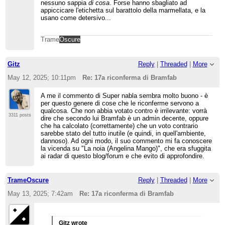
nessuno sappia
di cosa
. Forse hanno sbagliato ad
appiccicare l'etichetta sul barattolo della marmellata, e la
usano come detersivo...
Trame
Oscure
Gitz
Reply
|
Threaded
|
More
May 12, 2025; 10:11pm
Re: 17a riconferma di Bramfab
A me il commento di Super nabla sembra molto buono - è
per questo genere di cose che le riconferme servono a
qualcosa. Che non abbia votato contro è irrilevante: vorrà
3311 posts
dire che secondo lui Bramfab è un admin decente, oppure
che ha calcolato (correttamente) che un voto contrario
sarebbe stato del tutto inutile (e quindi, in quell'ambiente,
dannoso). Ad ogni modo, il suo commento mi fa conoscere
la vicenda su "La noia (Angelina Mango)", che era sfuggita
ai radar di questo blog/forum e che evito di approfondire.
TrameOscure
Reply
|
Threaded
|
More
May 13, 2025; 7:42am
Re: 17a riconferma di Bramfab
Gitz wrote