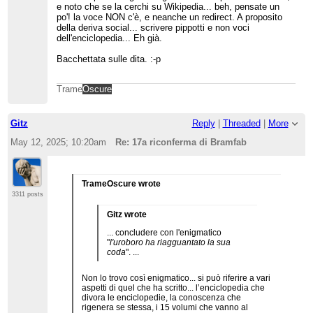
e noto che se la cerchi su Wikipedia... beh, pensate un
po'! la voce NON c'è, e neanche un redirect. A proposito
della deriva social... scrivere pippotti e non voci
dell'enciclopedia... Eh già.
Bacchettata sulle dita. :-p
Trame
Oscure
Gitz
Reply
|
Threaded
|
More
May 12, 2025; 10:20am
Re: 17a riconferma di Bramfab
TrameOscure wrote
3311 posts
Gitz wrote
... concludere con l'enigmatico
"
l'uroboro ha riagguantato la sua
coda
". ...
Non lo trovo così enigmatico... si può riferire a vari
aspetti di quel che ha scritto... l’enciclopedia che
divora le enciclopedie, la conoscenza che
rigenera se stessa, i 15 volumi che vanno al