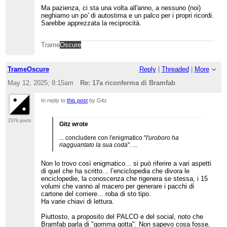
Ma pazienza, ci sta una volta all'anno, a nessuno (noi)
neghiamo un po' di autostima e un palco per i propri ricordi.
Sarebbe apprezzata la reciprocità.
Trame
Oscure
TrameOscure
Reply
|
Threaded
|
More
May 12, 2025; 8:15am
Re: 17a riconferma di Bramfab
In reply to
this post
by Gitz
2379 posts
Gitz wrote
... concludere con l'enigmatico "
l'uroboro ha
riagguantato la sua coda
". ...
Non lo trovo così enigmatico... si può riferire a vari aspetti
di quel che ha scritto... l’enciclopedia che divora le
enciclopedie, la conoscenza che rigenera se stessa, i 15
volumi che vanno al macero per generare i pacchi di
cartone del corriere... roba di sto tipo.
Ha varie chiavi di lettura.
Piuttosto, a proposito del PALCO e del social, noto che
Bramfab parla di "gomma gotta". Non sapevo cosa fosse,