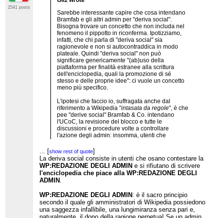
Gitz wrote
2541 posts
Sarebbe interessante capire che cosa intendano
Bramfab e gli altri admin per "deriva social".
Bisogna trovare un concetto che non includa nel
fenomeno il pippotto in riconferma. Ipotizziamo,
infatti, che chi parla di "deriva social" sia
ragionevole e non si autocontraddica in modo
plateale. Quindi "deriva social" non può
significare genericamente "(ab)uso della
piattaforma per finalità estranee alla scrittura
dell'enciclopedia, quali la promozione di sé
stesso e delle proprie idee": ci vuole un concetto
meno più specifico.
L'ipotesi che faccio io, suffragata anche dal
riferimento a Wikipedia "
intasata da regole
", è che
pee "derive social" Bramfab & Co. intendano
l'UCoC, la revisione del blocco e tutte le
discussioni e procedure volte a controllare
l'azione degli admin: insomma, utenti che
chiacchierano, protestano e rompono i coglioni,
invece di scrivere l'enciclopedia, questa sarebbe
...
[
]
show rest of quote
la "deriva social".
La deriva social consiste in utenti che osano contestare la
WP:REDAZIONE DEGLI ADMIN
e si rifiutano di scrivere
l'enciclopedia che piace alla WP:REDAZIONE DEGLI
ADMIN
.
WP:REDAZIONE DEGLI ADMIN
: è il sacro principio
secondo il quale gli amministratori di Wikipedia possiedono
una saggezza infallibile, una lungimiranza senza pari e,
naturalmente, il dono della ragione perpetua! Se un admin