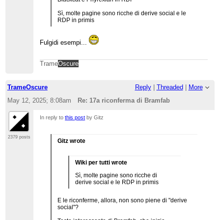
Sì, molte pagine sono ricche di derive social e le
RDP in primis
Fulgidi esempi...
Trame
Oscure
TrameOscure
Reply
|
Threaded
|
More
May 12, 2025; 8:08am
Re: 17a riconferma di Bramfab
In reply to
this post
by Gitz
2379 posts
Gitz wrote
Wiki per tutti wrote
Sì, molte pagine sono ricche di
derive social e le RDP in primis
E le riconferme, allora, non sono piene di "derive
social"?