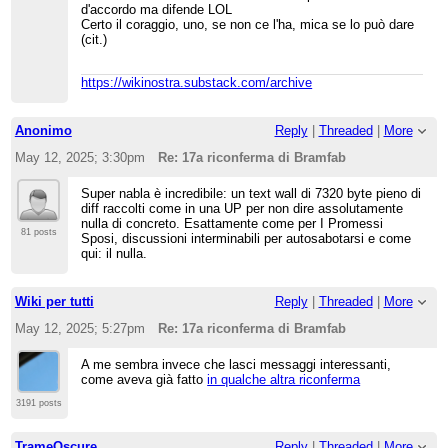
d'accordo ma difende LOL
Certo il coraggio, uno, se non ce l'ha, mica se lo può dare
(cit.)
https://wikinostra.substack.com/archive
Anonimo
Reply
|
Threaded
|
More
May 12, 2025; 3:30pm
Re: 17a riconferma di Bramfab
Super nabla è incredibile: un text wall di 7320 byte pieno di
diff raccolti come in una UP per non dire assolutamente
nulla di concreto. Esattamente come per I Promessi
81 posts
Sposi, discussioni interminabili per autosabotarsi e come
qui: il nulla.
Wiki per tutti
Reply
|
Threaded
|
More
May 12, 2025; 5:27pm
Re: 17a riconferma di Bramfab
A me sembra invece che lasci messaggi interessanti,
come aveva già fatto
in qualche altra riconferma
3191 posts
TrameOscure
Reply
|
Threaded
|
More