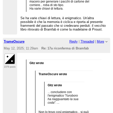
macero per generare i pacchi di cartone del
corriere... roba di sto tipo.
Ha varie chiavi di lettura.
Se ha varie chiavi di lettura, è enigmatico. Un'altra
possibile è che la memoria è ciclica e riporta al presente
frammenti del passato che si credevano perduti: il vecchio
libro ritrovato di Bramfab è come la madelaine di Proust.
TrameOscure
Reply
|
Threaded
|
More
May 12, 2025; 11:29am
Re: 17a riconferma di Bramfab
Gitz wrote
2379 posts
TrameOscure wrote
Gitz wrote
... concludere con
l'enigmatico "
l'uroboro
ha riagguantato la sua
coda
". ...
Non lo trovo così enigmatico... si può