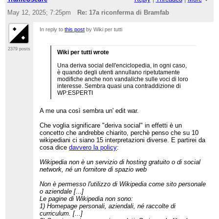
May 12, 2025; 7:25pm
Re: 17a riconferma di Bramfab
In reply to
this post
by Wiki per tutti
2379 posts
Wiki per tutti wrote
Una deriva social dell'enciclopedia, in ogni caso,
è quando degli utenti annullano ripetutamente
modifiche anche non vandaliche sulle voci di loro
interesse. Sembra quasi una contraddizione di
WP:ESPERTI
A me una così sembra un' edit war.
Che voglia significare "deriva social" in effetti è un
concetto che andrebbe chiarito, perchè penso che su 10
wikipediani ci siano 15 interpretazioni diverse. E partirei da
cosa dice
davvero la policy
:
Wikipedia non è un servizio di hosting gratuito o di social
network, né un fornitore di spazio web
Non è permesso l'utilizzo di Wikipedia come sito personale
o aziendale [...]
Le pagine di Wikipedia non sono:
1) Homepage personali, aziendali, né raccolte di
curriculum. [...]