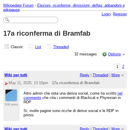
Wikipedate Forum
›
Elezioni, riconferme, dimissioni, deflag, abbandoni e
wikipause
Login
Register
17a riconferma di Bramfab
Classic
List
Threaded
32 messages
Options
1
2
Wiki per tutti
Reply
|
Threaded
|
More
May 11, 2025; 10:10pm
17a riconferma di Bramfab
Altro admin che nota una deriva social, come ha scritto
nel
commento
che cita i commenti di Blackcat e Phyrexian in
RDP
3191 posts
Sì, molte pagine sono ricche di derive social e le RDP in
primis
Wiki per tutti
Reply
|
Threaded
|
More