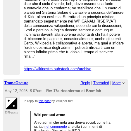
dice che il cielo è verde, beh, deve esserci una fonte
autorevole che lo conferma; se stabilisce che il numero di
pianeti nel Sistema Solare è variabile a seconda dell'umore
di Kirk, allora così sia. Si tratta di un principio mistico,
tramandato segretamente nei WP:CANALI RISERVATI
della conoscenza wikipediana, secondo cui le discussioni,
i voti e persino la logica devono sempre e comunque
inchinarsi davanti alla suprema autorità di chi ha il potere
di bloccare le pagine e, occasionalmente, anche gli utenti.
Certo, Wikipedia è collaborativa e aperta, ma guai a sfidare
l'ordine cosmico degli admin—potresti ritrovarti con un
blocco infinito prima che tu abbia il tempo di scrivere
"ma..."
https://wikinostra.substack.com/archive
TrameOscure
Reply
|
Threaded
|
More
May 12, 2025; 8:07am
Re: 17a riconferma di Bramfab
In reply to
this post
by Wiki per tutti
2379 posts
Wiki per tutti wrote
Altro admin che nota una deriva social, come ha
scritto
nel commento
che cita i commenti di
Blackcat e Phyrexian in RDP