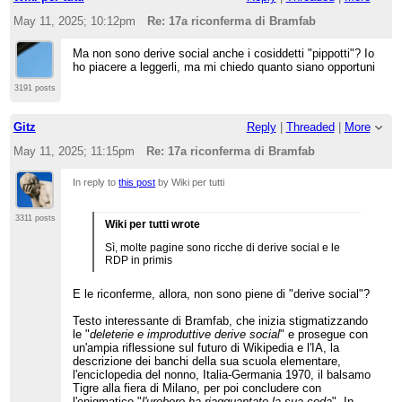
May 11, 2025; 10:12pm
Re: 17a riconferma di Bramfab
Ma non sono derive social anche i cosiddetti "pippotti"? Io
ho piacere a leggerli, ma mi chiedo quanto siano opportuni
3191 posts
Gitz
Reply
|
Threaded
|
More
May 11, 2025; 11:15pm
Re: 17a riconferma di Bramfab
In reply to
this post
by Wiki per tutti
3311 posts
Wiki per tutti wrote
Sì, molte pagine sono ricche di derive social e le
RDP in primis
E le riconferme, allora, non sono piene di "derive social"?
Testo interessante di Bramfab, che inizia stigmatizzando
le "
deleterie e improduttive derive social
" e prosegue con
un'ampia riflessione sul futuro di Wikipedia e l'IA, la
descrizione dei banchi della sua scuola elementare,
l'enciclopedia del nonno, Italia-Germania 1970, il balsamo
Tigre alla fiera di Milano, per poi concludere con
l'enigmatico "
l'uroboro ha riagguantato la sua coda
". In