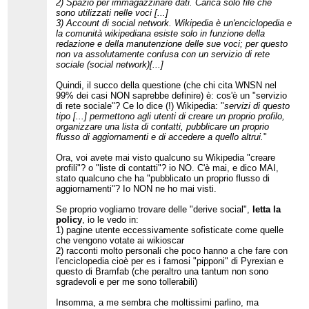
2) Spazio per immagazzinare dati. Carica solo file che
sono utilizzati nelle voci [...]
3) Account di social network. Wikipedia è un'enciclopedia e
la comunità wikipediana esiste solo in funzione della
redazione e della manutenzione delle sue voci; per questo
non va assolutamente confusa con un servizio di rete
sociale (social network)[...]
Quindi, il succo della questione (che chi cita WNSN nel
99% dei casi NON saprebbe definire) è: cos'è un "servizio
di rete sociale"? Ce lo dice (!) Wikipedia: "
servizi di questo
tipo [...] permettono agli utenti di creare un proprio profilo,
organizzare una lista di contatti, pubblicare un proprio
flusso di aggiornamenti e di accedere a quello altrui.
"
Ora, voi avete mai visto qualcuno su Wikipedia "creare
profili"? o "liste di contatti"? io NO. C'è mai, e dico MAI,
stato qualcuno che ha "pubblicato un proprio flusso di
aggiornamenti"? Io NON ne ho mai visti.
Se proprio vogliamo trovare delle "derive social",
letta la
policy
, io le vedo in:
1) pagine utente eccessivamente sofisticate come quelle
che vengono votate ai wikioscar
2) racconti molto personali che poco hanno a che fare con
l'enciclopedia cioè per es i famosi "pipponi" di Pyrexian e
questo di Bramfab (che peraltro una tantum non sono
sgradevoli e per me sono tollerabili)
Insomma, a me sembra che moltissimi parlino, ma