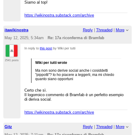
Siamo al top!
https://wikinostra.substack.com/archive
itawikinostra
Reply
|
Threaded
|
More
May 12, 2025; 5:34am
Re: 17a riconferma di Bramfab
In reply to
this post
by Wiki per tutti
2541 posts
Wiki per tutti wrote
Ma non sono derive social anche i cosiddetti
"pippotti"? Io ho piacere a leggerli, ma mi chiedo
quanto siano opportuni
Certo che sì.
Il logorroico commento di Bramfab è un perfetto esempio
di deriva social.
https://wikinostra.substack.com/archive
Gitz
Reply
|
Threaded
|
More
May 12, 2025; 7:11am
Re: 17a riconferma di Bramfab