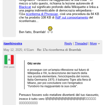
mezzo a tutto questo, richiama la lezione autorevole di
Blackcat
sul significato profondo della Wikiquette e linka a
una pagina indimenticabile di democrazia wikipediana -
l'11a
riconferma di Phyrexian
, cioè una procedura da 84 KB
che ha prodotto 108 KB di
RdP sul comportamento
del
riconfermato...
Ben fatto, Bramfab!
itawikinostra
Reply
|
Threaded
|
More
May 12, 2025; 4:51am
Re: 17a riconferma di Bramfab
Gitz wrote
2541 posts
e prosegue con un'ampia riflessione sul futuro di
Wikipedia e l'IA, la descrizione dei banchi della
sua scuola elementare, l'enciclopedia del nonno,
Italia-Germania 1970, il balsamo Tigre alla fiera di
Milano, per poi concludere con l'enigmatico
"
l'uroboro ha riagguantato la sua coda
".
Pensavo fossero solo metafore divertenti del tuo riassunto,
invece è tutto vero 🤣🤣🤣🤣🤣🤣🤣🤣🤣🤣🤣🤣🤣🤦‍♂️🤦‍♂️🤦‍♂️
🤦‍♂️🤦‍♂️🤦‍♂️🤦‍♂️🤦‍♂️