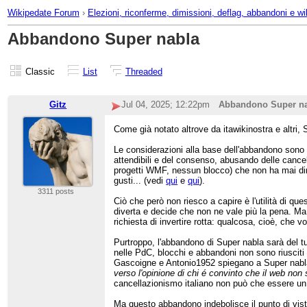
Wikipedate Forum
›
Elezioni, riconferme, dimissioni, deflag, abbandoni e w
Abbandono Super nabla
Classic
List
Threaded
Gitz
Jul 04, 2025; 12:22pm
Abbandono Super n
Come già notato altrove da itawikinostra e altri,
Le considerazioni alla base dell'abbandono sono co
attendibili e del consenso, abusando delle cancel
progetti WMF, nessun blocco) che non ha mai dimost
gusti... (vedi
qui
e
qui
).
3311 posts
Ciò che però non riesco a capire è l'utilità di 
diverta e decide che non ne vale più la pena. Ma
richiesta di invertire rotta: qualcosa, cioè, che v
Purtroppo, l'abbandono di Super nabla sarà del tut
nelle PdC, blocchi e abbandoni non sono riusciti 
Gascoigne e Antonio1952 spiegano a Super nab
verso l'opinione di chi é convinto che il web non
cancellazionismo italiano non può che essere un p
Ma questo abbandono indebolisce il punto di vist