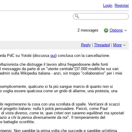
Login
Register
2 messages
Options
Reply
|
Threaded
|
More
urda PdC su Yotobi (discussa
qui
) conclusa con la cancellazione.
lazionista che distrugge il lavoro altrui fregandosene delle fonti
el messaggio da parte di un "utente centrale"(37.000 modifiche sui vari
min sulla Wikipedia italiana - anzi, sin troppo "collaborativo" per i miei
: semplicemente, qualcuno si fa più sangue marcio di quanto non si
to voglia essere qualcosa come un grido di allarme, una protesta, una
obi registreranno la cosa con una scrollata di spalle. Vent'anni di scazzi
l progetto italiano: nulla li potrà persuadere. Perciò, come Paul
i vista diverso, come te, quei criteri non saranno equilibrati ma spostati
pazio a chi la pensa diversamente da noi
". Il temperamento del
 battaglie sconfitte.
i ripensi. Non sarebbe la prima volta che succede e sarebbe un'ottima