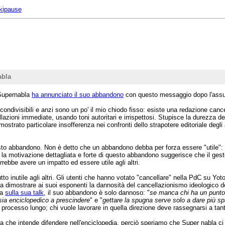
ikipause
abla
 Supernabla
ha annunciato il suo abbandono
con questo messaggio dopo l'ass
ndivisibili e anzi sono un po' il mio chiodo fisso: esiste una redazione cancel
lazioni immediate, usando toni autoritari e irrispettosi. Stupisce la durezza d
rato particolare insofferenza nei confronti dello strapotere editoriale degli ad
questo abbandono. Non è detto che un abbandono debba per forza essere "utile"
 la motivazione dettagliata e forte di questo abbandono suggerisce che il ges
orrebbe avere un impatto ed essere utile agli altri.
to inutile agli altri. Gli utenti che hanno votato "cancellare" nella PdC su Yot
a dimostrare ai suoi esponenti la dannosità del cancellazionismo ideologico de
la
sulla sua talk
, il suo abbandono è solo dannoso: "
se manca chi ha un punto d
 sia enciclopedico a prescindere
" e "
gettare la spugna serve solo a dare più s
rocesso lungo; chi vuole lavorare in quella direzione deve rassegnarsi a tante
a che intende difendere nell'enciclopedia, perciò speriamo che Super nabla c