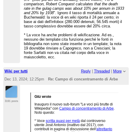
comparison, Robert Conquest calculates that the death
rate in the gulag camps was about 10% per annum in 1933
and 20% by 1938
". Ignoro il tasso di mortalità annuale a
Buchenwald: la voce di en.wiki riporta il 24 per cento; in
base ai dati dell'infobox (280.000 detenuti, 56.545 morti) il
tasso complessivo dovrebbe essere del 20% circa.
* La voce ha anche problemi di wikificazione. Ad es.,
nessuno dei template:cita funziona perché le fonti in
bibliografia non sono state inserite in un template; la nota
19 dovrebbe rinviare a Capogreco, non a Cresciani; la
fonte Sarfatti non va citata nel corpo della voce in
maiuscoletto, ecc.
Wiki per tutti
Reply
|
Threaded
|
More
Dec 13, 2024; 12:25pm
Re: Campo di concentramento di Arbe
Gitz wrote
3191 posts
Inauguro il nuovo sub-forum "Le voci più brutte di
Wikipedia" con
Campo di concentramento di Arbe
.
Noto questo:
* Voce
scritta quasi per metà
dal controverso
utente José Antonio (inattivo dal 2017), con
contributi in pagina di discussione dell'
altrettanto