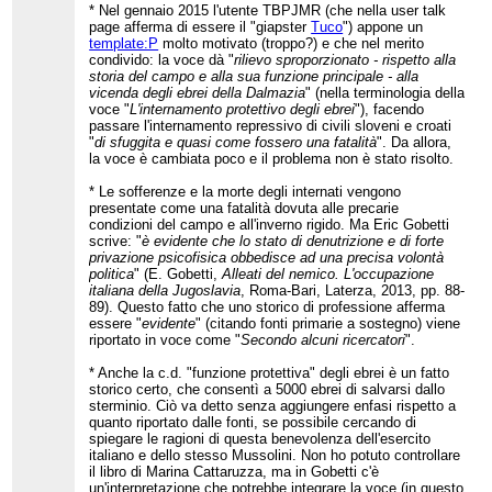
* Nel gennaio 2015 l'utente TBPJMR (che nella user talk
page afferma di essere il "giapster
Tuco
") appone un
template:P
molto motivato (troppo?) e che nel merito
condivido: la voce dà "
rilievo sproporzionato - rispetto alla
storia del campo e alla sua funzione principale - alla
vicenda degli ebrei della Dalmazia
" (nella terminologia della
voce "
L'internamento protettivo degli ebrei
"), facendo
passare l'internamento repressivo di civili sloveni e croati
"
di sfuggita e quasi come fossero una fatalità
". Da allora,
la voce è cambiata poco e il problema non è stato risolto.
* Le sofferenze e la morte degli internati vengono
presentate come una fatalità dovuta alle precarie
condizioni del campo e all'inverno rigido. Ma Eric Gobetti
scrive: "
è evidente che lo stato di denutrizione e di forte
privazione psicofisica obbedisce ad una precisa volontà
politica
" (E. Gobetti,
Alleati del nemico. L'occupazione
italiana della Jugoslavia
, Roma-Bari, Laterza, 2013, pp. 88-
89). Questo fatto che uno storico di professione afferma
essere "
evidente
" (citando fonti primarie a sostegno) viene
riportato in voce come "
Secondo alcuni ricercatori
".
* Anche la c.d. "funzione protettiva" degli ebrei è un fatto
storico certo, che consentì a 5000 ebrei di salvarsi dallo
sterminio. Ciò va detto senza aggiungere enfasi rispetto a
quanto riportato dalle fonti, se possibile cercando di
spiegare le ragioni di questa benevolenza dell'esercito
italiano e dello stesso Mussolini. Non ho potuto controllare
il libro di Marina Cattaruzza, ma in Gobetti c'è
un'interpretazione che potrebbe integrare la voce (in questo