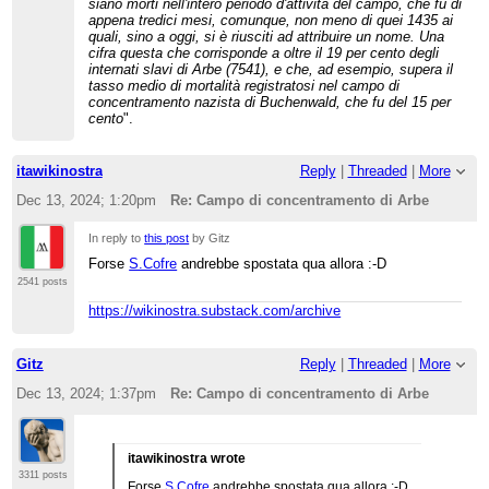
siano morti nell'intero periodo d'attività del campo, che fu di
fonti (nella sezione iniziale c'è un "
Per converso
"
appena tredici mesi, comunque, non meno di quei 1435 ai
discutibile). Non ho potuto controllare il libro di
Marina Cattaruzza, ma in Gobetti c'è
quali, sino a oggi, si è riusciti ad attribuire un nome. Una
un'interpretazione delle ragioni di questa
cifra questa che corrisponde a oltre il 19 per cento degli
benevolenza dell'esercito italiano e dello stesso
internati slavi di Arbe (7541), e che, ad esempio, supera il
Mussolini, che potrebbe integrare la voce: a pp.
tasso medio di mortalità registratosi nel campo di
131-132, oltre ai "
dubbi etici
" di alcuni
concentramento nazista di Buchenwald, che fu del 15 per
protagonisti, Gobetti menziona anche "
ragioni di
cento
".
realismo politico
": l'uso degli ebrei come base di
consenso nell'eventualità di un plebiscito in
Croazia, la difesa del prestigio dell'Italia agli occhi
itawikinostra
Reply
|
Threaded
|
More
dei serbi e l'affermazione di autonomia nei
confronti dell'alleato tedesco.
Dec 13, 2024; 1:20pm
Re: Campo di concentramento di Arbe
* Il tasso di mortalità ad Arbe era superiore a
quello nel campo di Buchenwald? A causa delle
In reply to
this post
by Gitz
perplessità di Presbite, che non si fida della fonte
Forse
S.Cofre
andrebbe spostata qua allora :-D
(libro edito da Einaudi di Carlo Spartaco
Capogreco, storico di professione specializzato
2541 posts
nei campi di concentramento fascisti) la voce
riporta questa circostanza non come un fatto non
https://wikinostra.substack.com/archive
controverso, ma come l'opinione di due persone
indicate per nome, nonché di "
storici sloveni e
croati
" (la nazionalità è importante?). Il contenuto
Gitz
Reply
|
Threaded
|
More
non è nella sezione iniziale, ma solo nel corpo
della voce e, peggio ancora, un
Dec 13, 2024; 1:37pm
Re: Campo di concentramento di Arbe
template:C
inserito da Bramfab nel 2014 getta un
dubbio sulla circostanza: "
le percentuali e i
confronti con Buchenwald non sembrano cosi'
inequivocamente fontati e precisi
". Ma le fonti
itawikinostra wrote
attendibili dovrebbero contare più dei dubbi e dei
3311 posts
calcoli dei wikipediani. Oltre a Capogreco, vedo
Forse
S.Cofre
andrebbe spostata qua allora :-D