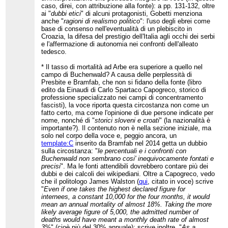
caso, direi, con attribuzione alla fonte): a pp. 131-132, oltre
ai "
dubbi etici
" di alcuni protagonisti, Gobetti menziona
anche "
ragioni di realismo politico
": l'uso degli ebrei come
base di consenso nell'eventualità di un plebiscito in
Croazia, la difesa del prestigio dell'Italia agli occhi dei serbi
e l'affermazione di autonomia nei confronti dell'alleato
tedesco.
* Il tasso di mortalità ad Arbe era superiore a quello nel
campo di Buchenwald? A causa delle perplessità di
Presbite e Bramfab, che non si fidano della fonte (libro
edito da Einaudi di Carlo Spartaco Capogreco, storico di
professione specializzato nei campi di concentramento
fascisti), la voce riporta questa circostanza non come un
fatto certo, ma come l'opinione di due persone indicate per
nome, nonché di "
storici sloveni e croati
" (la nazionalità è
importante?). Il contenuto non è nella sezione iniziale, ma
solo nel corpo della voce e, peggio ancora, un
template:C
inserito da Bramfab nel 2014 getta un dubbio
sulla circostanza: "
le percentuali e i confronti con
Buchenwald non sembrano cosi' inequivocamente fontati e
precisi
". Ma le fonti attendibili dovrebbero contare più dei
dubbi e dei calcoli dei wikipediani. Oltre a Capogreco, vedo
che il politologo James Walston (
qui
, citato in voce) scrive
"
Even if one takes the highest declared figure for
internees, a constant 10,000 for the four months, it would
mean an annual mortality of almost 18%. Taking the more
likely average figure of 5,000, the admitted number of
deaths would have meant a monthly death rate of almost
3%
" (cioè più del 30% annuale); scrive inoltre, "
As a