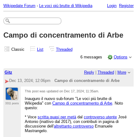
Wikipedate Forum
›
Le voci più brutte di Wikipedia
Login
Register
Campo di concentramento di Arbe
Classic
List
Threaded
6 messages
Options
Gitz
Reply
|
Threaded
|
More
Dec 13, 2024; 12:06pm
Campo di concentramento di Arbe
This post was updated on
Dec 17, 2024; 11:35am
.
Inauguro il nuovo sub-forum "Le voci più brutte di
Wikipedia" con
Campo di concentramento di Arbe
. Noto
3311 posts
questo:
* Voce
scritta quasi per metà
dal
controverso utente
José
Antonio (inattivo dal 2017), con contributi in pagina di
discussione dell'
altrettanto controverso
Emanuele
Mastrangelo.