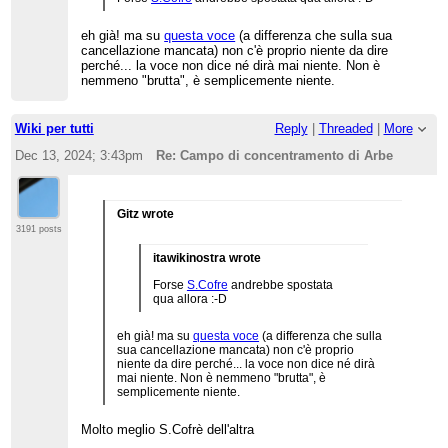
che il politologo James Walston (
qui
, citato in
voce) scrive "
Even if one takes the highest
declared figure for internees, a constant 10,000
eh già! ma su
questa voce
(a differenza che sulla sua
for the four months, it would mean an annual
cancellazione mancata) non c'è proprio niente da dire
mortality of almost 18%. Taking the more likely
perché... la voce non dice né dirà mai niente. Non è
average figure of 5,000, the admitted number of
nemmeno "brutta", è semplicemente niente.
deaths would have meant a monthly death rate of
almost 3%
" (cioè più del 30% annuale); scrive
inoltre, "
As a comparison, Robert Conquest
Wiki per tutti
Reply
|
Threaded
|
More
calculates that the death rate in the gulag camps
was about 10% per annum in 1933 and 20% by
Dec 13, 2024; 3:43pm
Re: Campo di concentramento di Arbe
1938
". La voce di en.wiki su Buchenwald riporta
che il tasso di mortalità annuale era del 24 per
cento.
* La voce ha anche problemi di wikificazione. Ad
Gitz wrote
es., nessuno dei template:cita funziona perché le
3191 posts
fonti in bibliografia non sono state inserite in un
template; la nota 19 dovrebbe rinviare a
itawikinostra wrote
Capogreco, non a Cresciani; la fonte Sarfatti non
va citata nel corpo della voce in maiuscoletto, ecc.
Forse
S.Cofre
andrebbe spostata
qua allora :-D
eh già! ma su
questa voce
(a differenza che sulla
sua cancellazione mancata) non c'è proprio
niente da dire perché... la voce non dice né dirà
mai niente. Non è nemmeno "brutta", è
semplicemente niente.
Molto meglio S.Cofrè dell'altra