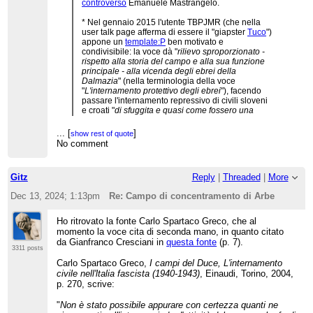
controverso
Emanuele Mastrangelo.
* Nel gennaio 2015 l'utente TBPJMR (che nella
user talk page afferma di essere il "giapster
Tuco
")
appone un
template:P
ben motivato e
condivisibile: la voce dà "
rilievo sproporzionato -
rispetto alla storia del campo e alla sua funzione
principale - alla vicenda degli ebrei della
Dalmazia
" (nella terminologia della voce
"
L'internamento protettivo degli ebrei
"), facendo
passare l'internamento repressivo di civili sloveni
e croati "
di sfuggita e quasi come fossero una
fatalità
". Da allora, la voce è cambiata poco e il
problema non è stato risolto.
...
[
]
show rest of quote
No comment
...
[
]
show rest of quote
* Le sofferenze e la morte degli internati vengono
presentate come una fatalità dovuta alle precarie
condizioni del campo e all'inverno rigido. Ma Eric
Gitz
Reply
|
Threaded
|
More
Gobetti scrive: "
è evidente che lo stato di
denutrizione e di forte privazione psicofisica
Dec 13, 2024; 1:13pm
Re: Campo di concentramento di Arbe
obbedisce ad una precisa volontà politica
" (E.
Gobetti,
Alleati del nemico. L'occupazione italiana
della Jugoslavia
, Roma-Bari, Laterza, 2013, pp.
Ho ritrovato la fonte Carlo Spartaco Greco, che al
88-89). Questo fatto che uno storico di
momento la voce cita di seconda mano, in quanto citato
professione afferma essere "
evidente
" (citando
da Gianfranco Cresciani in
questa fonte
(p. 7).
fonti primarie a sostegno) viene riportato in voce
3311 posts
come "
Secondo alcuni ricercatori
".
Carlo Spartaco Greco,
I campi del Duce, L'internamento
civile nell'ltalia fascista (1940-1943)
, Einaudi, Torino, 2004,
* La c.d. "funzione protettiva" degli ebrei è un fatto
p. 270, scrive:
storico certo, che consentì a 5000 ebrei di salvarsi
dallo sterminio. Ciò ovviamente va detto senza
"
Non è stato possibile appurare con certezza quanti ne
aggiungere enfasi rispetto a quanto riportato dalle