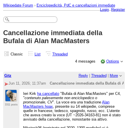
Wikipedate Forum
›
Enciclopedicità, PdC e cancellazioni immediate
Login
Register
Cancellazione immediata della
Bufala di Alan MacMasters
Classic
List
Threaded
4 messages
Options
Gitz
Reply
|
Threaded
|
More
Jun 11, 2026; 11:37am
Cancellazione immediata della Bufala di Al
Ieri Kirk
ha cancellato
"Bufala di Alan MacMasters" per C4,
"
contenuto palesemente non enciclopedico o
promozionale, CV
". La voce era una traduzione
Alan
3311 posts
MacMasters hoax
, presente su 14 wikipedie, comprese
quelle in francese, tedesco, spagnolo, russo, ecc. L'utente
che aveva creato la voce (UT ~2026-34163-81) non è stato
avvisato della cancellazione, nonostante sia attivo.
Nikstock06 (registrato nel 2020, 1300 modiche) si è