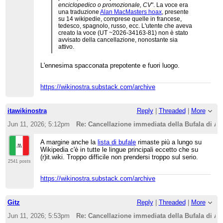
enciclopedico o promozionale, CV
". La voce era
una traduzione
Alan MacMasters hoax
, presente
su 14 wikipedie, comprese quelle in francese,
tedesco, spagnolo, russo, ecc. L'utente che aveva
creato la voce (UT ~2026-34163-81) non è stato
avvisato della cancellazione, nonostante sia
attivo.
L'ennesima spacconata prepotente e fuori luogo.
https://wikinostra.substack.com/archive
itawikinostra
Reply
|
Threaded
|
More
Jun 11, 2026; 5:12pm
Re: Cancellazione immediata della Bufala di A
A margine anche la
lista di bufale
rimaste più a lungo su
Wikipedia c'è in tutte le lingue principali eccetto che su
(r)it.wiki. Troppo difficile non prendersi troppo sul serio.
2541 posts
https://wikinostra.substack.com/archive
Gitz
Reply
|
Threaded
|
More
Jun 11, 2026; 5:53pm
Re: Cancellazione immediata della Bufala di A