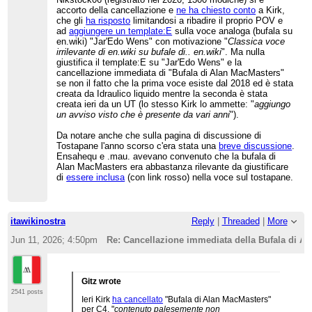
accorto della cancellazione e
ne ha chiesto conto
a Kirk,
che gli
ha risposto
limitandosi a ribadire il proprio POV e
ad
aggiungere un template:E
sulla voce analoga (bufala su
en.wiki) "Jar'Edo Wens" con motivazione "
Classica voce
irrilevante di en.wiki su bufale di.. en.wiki
". Ma nulla
giustifica il template:E su "Jar'Edo Wens" e la
cancellazione immediata di "Bufala di Alan MacMasters"
se non il fatto che la prima voce esiste dal 2018 ed è stata
creata da Idraulico liquido mentre la seconda è stata
creata ieri da un UT (lo stesso Kirk lo ammette: "
aggiungo
un avviso visto che è presente da vari anni
").
Da notare anche che sulla pagina di discussione di
Tostapane l'anno scorso c'era stata una
breve discussione
.
Ensahequ e .mau. avevano convenuto che la bufala di
Alan MacMasters era abbastanza rilevante da giustificare
di
essere inclusa
(con link rosso) nella voce sul tostapane.
itawikinostra
Reply
|
Threaded
|
More
Jun 11, 2026; 4:50pm
Re: Cancellazione immediata della Bufala di A
Gitz wrote
2541 posts
Ieri Kirk
ha cancellato
"Bufala di Alan MacMasters"
per C4, "
contenuto palesemente non