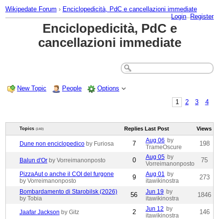
Wikipedate Forum
›
Enciclopedicità, PdC e cancellazioni immediate
Login
Register
Enciclopedicità, PdC e
cancellazioni immediate
New Topic
People
Options
1
2
3
4
Replies
Last Post
Views
Topics
(140)
Aug 06
by
7
198
Dune non enciclopedico
by Furiosa
TrameOscure
Aug 05
by
0
75
Balun d'Or
by Vorreimanonposto
Vorreimanonposto
PizzaAut o anche il COI del furgone
Aug 01
by
9
273
by Vorreimanonposto
itawikinostra
Bombardamento di Starobilsk (2026)
Jun 19
by
56
1846
by Tobia
itawikinostra
Jun 12
by
2
146
Jaafar Jackson
by Gitz
itawikinostra