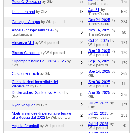
5
175
Peter C. Gøtzsche
by Gitz
itawikinostra
Jan 21
by
18
579
Italian brainrot
by Gitz
TrameOscure
Dec 24, 2025
by
9
334
Giuseppe Aragno
by Wiki per tutti
TrameOscure
Angela (gruppo musicale)
by
Nov 16, 2025
by
3
98
itawikinostra
TrameOscure
Oct 01, 2025
by
2
124
Vincenzo Miri
by Wiki per tutti
Wiki per tutti
Sep 15, 2025
by
1
120
Bianca Guaccero
by Wiki per tutti
Wiki per tutti
Superspritz nelle PdC 2024-2025
by
Sep 15, 2025
by
2
179
Gitz
Wiki per tutti
Sep 14, 2025
by
2
269
Casa di via Trotti
by Gitz
Gitz
Cancellazioni immediate del
Sep 06, 2025
by
1
111
2024/2025
by Gitz
Wiki per tutti
Deckmasters: Garfield vs. Finkel
by
Aug 05, 2025
by
13
375
Gitz
Gitz
Jul 25, 2025
by
2
127
Ryan Vasquez
by Gitz
Gitz
Morti misteriose di personalità legate
Jul 21, 2025
by
2
131
alla Russia dal 2022
by Wiki per tutti
itawikinostra
Jul 14, 2025
by
0
79
Angela Brambati
by Wiki per tutti
Wiki per tutti