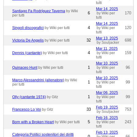
tutti
Mar 14, 2025
Santiago Fa Rodríguez Taverna
by Wiki
6
170
by Wiki per
per tutti
tutti
Mar 14, 2025
4
120
Singoli discografici
by Wiki per tutti
by Wiki per
tutti
Mar 13, 2025
32
698
Victoria De Angelis
by Wiki per tutti
by Souljacker
Mar 11, 2025
4
159
Dennis (cantante)
by Wiki per tutti
by Wiki per
tutti
Mar 10, 2025
1
96
Quinaceo Hunt
by Wiki per tutti
by Wiki per
tutti
Mar 10, 2025
Marco Alessandrini (allenatore)
by Wiki
1
99
by Wiki per
per tutti
tutti
Mar 06, 2025
1
99
Olly (cantante 1974)
by Gitz
by Wiki per
tutti
Feb 19, 2025
33
753
Francesco Lo Voi
by Gitz
by Souljacker
Feb 16, 2025
5
243
Born with a Broken Heart
by Wiki per tutti
by Wiki per
tutti
Feb 13, 2025
Categoria:Politici sostenitori dei diritti
0
66
by Wiki per