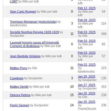
LGBT
by Wiki per tutti
tutti
Feb 12, 2025
0
54
Gian Carlo Ruggeri
by Wiki per tutti
by Wiki per
tutti
Feb 04, 2025
Tommaso Montanari (motocliclista)
by
3
114
by Wiki per
itawikinostra
tutti
Società Sportiva Perugia 1928-1929
by
Feb 03, 2025
11
168
Souljacker
by Gitz
Feb 03, 2025
Laureati honoris causa all'Università
0
65
by Wiki per
Comenio di Bratislava
by Wiki per tutti
tutti
Feb 03, 2025
0
57
Jean Baptiste Gridaine
by Wiki per tutti
by Wiki per
tutti
Feb 02, 2025
11
223
Matteo Porru
by Gitz
by
itawikinostra
Jan 29, 2025
3
135
Cavetown
by Souljacker
by Souljacker
Jan 27, 2025
10
163
Matteo Gentili
by Wiki per tutti
by Souljacker
Jan 20, 2025
15
239
Debora Petrina
by Wiki per tutti
by Gitz
Jan 20, 2025
14
236
Paolo Gaspari
by Souljacker
by
TrameOscure