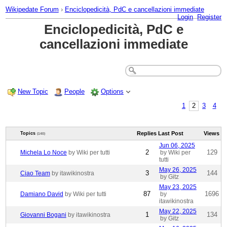
Wikipedate Forum
›
Enciclopedicità, PdC e cancellazioni immediate
Login
Register
Enciclopedicità, PdC e
cancellazioni immediate
New Topic
People
Options
1
2
3
4
Replies
Last Post
Views
Topics
(140)
Jun 06, 2025
2
129
Michela Lo Noce
by Wiki per tutti
by Wiki per
tutti
May 26, 2025
3
144
Ciao Team
by itawikinostra
by Gitz
May 23, 2025
87
1696
Damiano David
by Wiki per tutti
by
itawikinostra
May 22, 2025
1
134
Giovanni Bogani
by itawikinostra
by Gitz