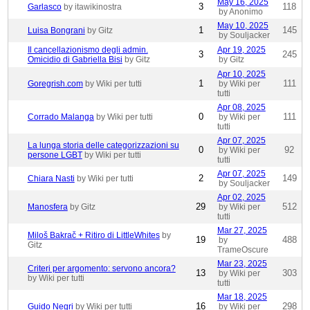
May 16, 2025
3
118
Garlasco
by itawikinostra
by Anonimo
May 10, 2025
1
145
Luisa Bongrani
by Gitz
by Souljacker
Il cancellazionismo degli admin.
Apr 19, 2025
3
245
Omicidio di Gabriella Bisi
by Gitz
by Gitz
Apr 10, 2025
1
111
Goregrish.com
by Wiki per tutti
by Wiki per
tutti
Apr 08, 2025
0
111
Corrado Malanga
by Wiki per tutti
by Wiki per
tutti
Apr 07, 2025
La lunga storia delle categorizzazioni su
0
92
by Wiki per
persone LGBT
by Wiki per tutti
tutti
Apr 07, 2025
2
149
Chiara Nasti
by Wiki per tutti
by Souljacker
Apr 02, 2025
29
512
Manosfera
by Gitz
by Wiki per
tutti
Mar 27, 2025
Miloš Bakrač + Ritiro di LittleWhites
by
19
488
by
Gitz
TrameOscure
Mar 23, 2025
Criteri per argomento: servono ancora?
13
303
by Wiki per
by Wiki per tutti
tutti
Mar 18, 2025
16
298
Guido Negri
by Wiki per tutti
by Wiki per