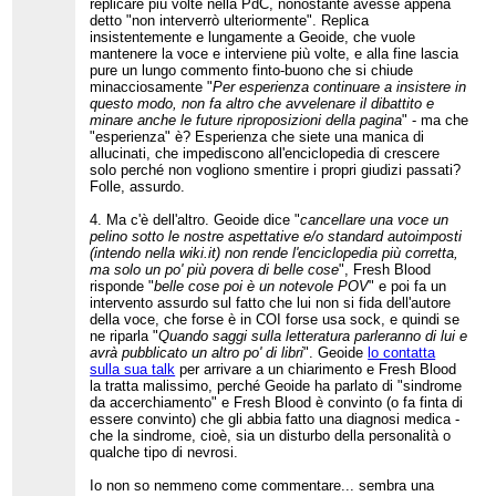
replicare più volte nella PdC, nonostante avesse appena
detto "non interverrò ulteriormente". Replica
insistentemente e lungamente a Geoide, che vuole
mantenere la voce e interviene più volte, e alla fine lascia
pure un lungo commento finto-buono che si chiude
minacciosamente "
Per esperienza continuare a insistere in
questo modo, non fa altro che avvelenare il dibattito e
minare anche le future riproposizioni della pagina
" - ma che
"esperienza" è? Esperienza che siete una manica di
allucinati, che impediscono all'enciclopedia di crescere
solo perché non vogliono smentire i propri giudizi passati?
Folle, assurdo.
4. Ma c'è dell'altro. Geoide dice "
cancellare una voce un
pelino sotto le nostre aspettative e/o standard autoimposti
(intendo nella wiki.it) non rende l'enciclopedia più corretta,
ma solo un po' più povera di belle cose
", Fresh Blood
risponde "
belle cose poi è un notevole POV
" e poi fa un
intervento assurdo sul fatto che lui non si fida dell'autore
della voce, che forse è in COI forse usa sock, e quindi se
ne riparla "
Quando saggi sulla letteratura parleranno di lui e
avrà pubblicato un altro po' di libri
". Geoide
lo contatta
sulla sua talk
per arrivare a un chiarimento e Fresh Blood
la tratta malissimo, perché Geoide ha parlato di "sindrome
da accerchiamento" e Fresh Blood è convinto (o fa finta di
essere convinto) che gli abbia fatto una diagnosi medica -
che la sindrome, cioè, sia un disturbo della personalità o
qualche tipo di nevrosi.
Io non so nemmeno come commentare... sembra una