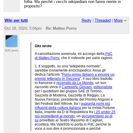
follia. Ma perché i vecchi wikipediani non fanno niente in
proposito?
Wiki per tutti
Reply
|
Threaded
|
More
Oct 18, 2024; 3:04pm
Re: Matteo Porru
Gitz wrote
3191 posts
A cancellazione avvenuta, mi accorgo della
PdC
di Matteo Porru
, che è notevole per varie ragioni.
1. Il soggetto, su una "wikipedia normale",
sarebbe ovviamente enciclopedico: Ansa gli
dedica l'articolo "
Porru primo italiano a vincere un
premio letterario in Svizzera
", il suo libro tradotto
in francese e
recensito da Le Monde
, un suo
racconto vince il
Campiello Giovani
,
editorialista
per i quotidiani del gruppo SAE (Il Tirreno,
Gazzeta di Modena, Gazzetta di Reggio, La
Nuova Ferrara), presidente del Premio Angioni e
del Festival dell’Altrove, tra i
quaranta nomi più
influenti della cultura italiana
per la rivista Fortune
Italia, inserito da D di Repubblica fra
i 25 under 25
più promettenti al mondo
, un
documentario su di
lui
proiettato al Teatro Massimo di Cagliari,
eccetera. Ma Vale93b lo porta in PdC perché la
voce a suo dire è promozionale e perché
"
Probabilmente ci arriverà col tempo, ma ad ora