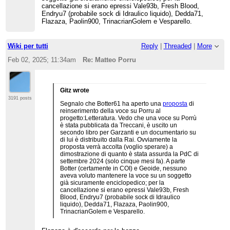
cancellazione si erano epressi Vale93b, Fresh Blood,
Endryu7 (probabile sock di Idraulico liquido), Dedda71,
Flazaza, Paolin900, TrinacrianGolem e Vesparello.
Wiki per tutti
Reply
|
Threaded
|
More
Feb 02, 2025; 11:34am
Re: Matteo Porru
Gitz wrote
3191 posts
Segnalo che Botter61 ha aperto una
proposta
di
reinserimento della voce su Porru al
progetto:Letteratura. Vedo che una voce su Porrù
è stata pubblicata da Treccani, è uscito un
secondo libro per Garzanti e un documentario su
di lui è distribuito dalla Rai. Ovviamente la
proposta verrà accolta (voglio sperare) a
dimostrazione di quanto è stata assurda la PdC di
settembre 2024 (solo cinque mesi fa). A parte
Botter (certamente in COI) e Geoide, nessuno
aveva voluto mantenere la voce su un soggetto
già sicuramente enciclopedico; per la
cancellazione si erano epressi Vale93b, Fresh
Blood, Endryu7 (probabile sock di Idraulico
liquido), Dedda71, Flazaza, Paolin900,
TrinacrianGolem e Vesparello.