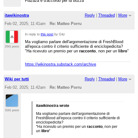
Flazaza è d'accordo per la bozza
itawikinostra
Reply
|
Threaded
|
More
Feb 02, 2025; 11:41am
Re: Matteo Porru
In reply to
this post
by Gitz
Ma vogliamo parlare dell'argomentazione di FreshBlood
all'epoca contro il criterio sufficiente di enciclopedicita?
2541 posts
"Ha ricevuto un premio per un
racconto
, non per un
libro
"
https://wikinostra.substack.com/archive
Wiki per tutti
Reply
|
Threaded
|
More
Feb 02, 2025; 11:42am
Re: Matteo Porru
itawikinostra wrote
3191 posts
Ma vogliamo parlare dell'argomentazione di
FreshBlood all'epoca contro il criterio sufficiente di
enciclopedicita?
"Ha ricevuto un premio per un
racconto
, non per
un
libro
"