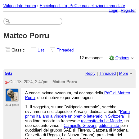
Wikipedate Forum
›
Enciclopedicità, PdC e cancellazioni immediate
Login
Register
Matteo Porru
Classic
List
Threaded
12 messages
Options
Gitz
Reply
|
Threaded
|
More
Oct 18, 2024; 2:47pm
Matteo Porru
A cancellazione avvenuta, mi accorgo della
PdC di Matteo
Porru
, che è notevole per varie ragioni.
3311 posts
1. Il soggetto, su una "wikipedia normale", sarebbe
ovviamente enciclopedico: Ansa gli dedica l'articolo "
Porru
primo italiano a vincere un premio letterario in Svizzera
", il
suo libro tradotto in francese e
recensito da Le Monde
, un
suo racconto vince il
Campiello Giovani
,
editorialista
per i
quotidiani del gruppo SAE (Il Tirreno, Gazzeta di Modena,
Gazzetta di Reggio, La Nuova Ferrara), presidente del