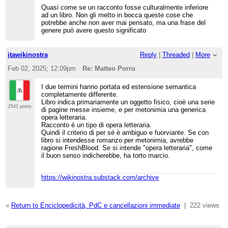
Quasi come se un racconto fosse culturalmente inferiore
ad un libro. Non gli metto in bocca queste cose che
potrebbe anche non aver mai pensato, ma una frase del
genere può avere questo significato
itawikinostra
Reply
|
Threaded
|
More
Feb 02, 2025; 12:09pm
Re: Matteo Porru
I due termini hanno portata ed estensione semantica
completamente differente.
Libro indica primariamente un oggetto fisico, cioè una serie
2541 posts
di pagine messe insieme, e per metonimia una generica
opera letteraria.
Racconto è un tipo di opera letteraria.
Quindi il criterio di per sé è ambiguo e fuorviante. Se con
libro si intendesse romanzo per metonimia, avrebbe
ragione FreshBlood. Se si intende "opera letteraria", come
il buon senso indicherebbe, ha torto marcio.
https://wikinostra.substack.com/archive
«
Return to Enciclopedicità, PdC e cancellazioni immediate
|
222 views