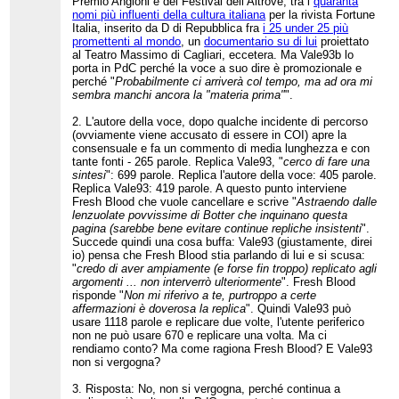
Premio Angioni e del Festival dell’Altrove, tra i
quaranta
nomi più influenti della cultura italiana
per la rivista Fortune
Italia, inserito da D di Repubblica fra
i 25 under 25 più
promettenti al mondo
, un
documentario su di lui
proiettato
al Teatro Massimo di Cagliari, eccetera. Ma Vale93b lo
porta in PdC perché la voce a suo dire è promozionale e
perché "
Probabilmente ci arriverà col tempo, ma ad ora mi
sembra manchi ancora la "materia prima"
".
2. L'autore della voce, dopo qualche incidente di percorso
(ovviamente viene accusato di essere in COI) apre la
consensuale e fa un commento di media lunghezza e con
tante fonti - 265 parole. Replica Vale93, "
cerco di fare una
sintesi
": 699 parole. Replica l'autore della voce: 405 parole.
Replica Vale93: 419 parole. A questo punto interviene
Fresh Blood che vuole cancellare e scrive "
Astraendo dalle
lenzuolate povvissime di Botter che inquinano questa
pagina (sarebbe bene evitare continue repliche insistenti
".
Succede quindi una cosa buffa: Vale93 (giustamente, direi
io) pensa che Fresh Blood stia parlando di lui e si scusa:
"
credo di aver ampiamente (e forse fin troppo) replicato agli
argomenti ... non interverrò ulteriormente
". Fresh Blood
risponde "
Non mi riferivo a te, purtroppo a certe
affermazioni è doverosa la replica
". Quindi Vale93 può
usare 1118 parole e replicare due volte, l'utente periferico
non ne può usare 670 e replicare una volta. Ma ci
rendiamo conto? Ma come ragiona Fresh Blood? E Vale93
non si vergogna?
3. Risposta: No, non si vergogna, perché continua a