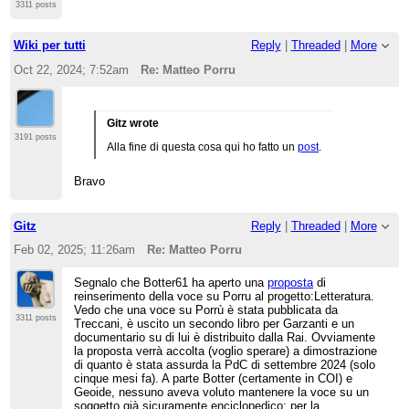
3311 posts
Wiki per tutti
Reply
|
Threaded
|
More
Oct 22, 2024; 7:52am
Re: Matteo Porru
Gitz wrote
3191 posts
Alla fine di questa cosa qui ho fatto un
post
.
Bravo
Gitz
Reply
|
Threaded
|
More
Feb 02, 2025; 11:26am
Re: Matteo Porru
Segnalo che Botter61 ha aperto una
proposta
di
reinserimento della voce su Porru al progetto:Letteratura.
Vedo che una voce su Porrù è stata pubblicata da
3311 posts
Treccani, è uscito un secondo libro per Garzanti e un
documentario su di lui è distribuito dalla Rai. Ovviamente
la proposta verrà accolta (voglio sperare) a dimostrazione
di quanto è stata assurda la PdC di settembre 2024 (solo
cinque mesi fa). A parte Botter (certamente in COI) e
Geoide, nessuno aveva voluto mantenere la voce su un
soggetto già sicuramente enciclopedico; per la