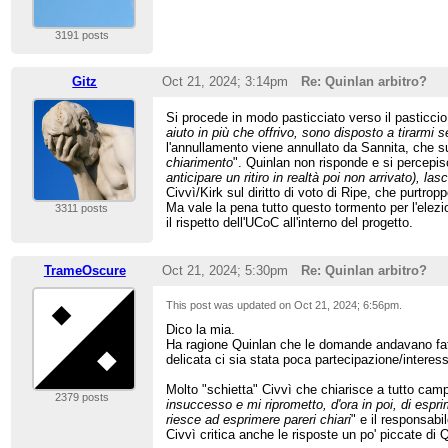
3191 posts
Gitz
Oct 21, 2024; 3:14pm
Re: Quinlan arbitro?
Si procede in modo pasticciato verso il pasticcio
aiuto in più che offrivo, sono disposto a tirarmi
l'annullamento viene annullato da Sannita, che s
chiarimento
". Quinlan non risponde e si percepi
anticipare un ritiro in realtà poi non arrivato), 
Civvì/Kirk sul diritto di voto di Ripe, che purtro
Ma vale la pena tutto questo tormento per l'elez
3311 posts
il rispetto dell'UCoC all'interno del progetto.
TrameOscure
Oct 21, 2024; 5:30pm
Re: Quinlan arbitro?
This post was updated on
Oct 21, 2024; 6:56pm
.
Dico la mia.
Ha ragione Quinlan che le domande andavano fatte
delicata ci sia stata poca partecipazione/interes
Molto "schietta" Civvì che chiarisce a tutto camp
2379 posts
insuccesso e mi riprometto, d'ora in poi, di espri
riesce ad esprimere pareri chiari
" e il responsabi
Civvì critica anche le risposte un po' piccate d