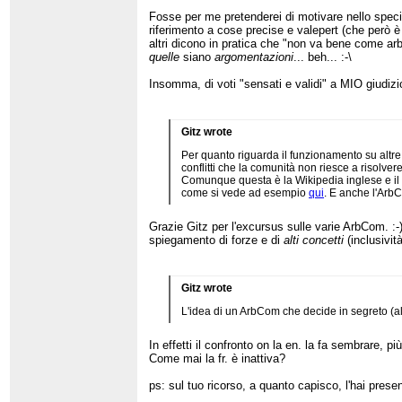
Fosse per me pretenderei di motivare nello specif
riferimento a cose precise e valepert (che però 
altri dicono in pratica che "non va bene come arb
quelle
siano
argomentazioni
... beh... :-\
Insomma, di voti "sensati e validi" a MIO giudiz
Gitz wrote
Per quanto riguarda il funzionamento su altre 
conflitti che la comunità non riesce a risolvere 
Comunque questa è la Wikipedia inglese e il mo
come si vede ad esempio
qui
. E anche l'ArbC
Grazie Gitz per l'excursus sulle varie ArbCom. :-
spiegamento di forze e di
alti concetti
(inclusivit
Gitz wrote
L'idea di un ArbCom che decide in segreto (al
In effetti il confronto on la en. la fa sembrare
Come mai la fr. è inattiva?
ps: sul tuo ricorso, a quanto capisco, l'hai presen