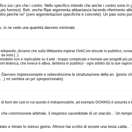
ico sia i pro che i contro. Nello specifico intendo che anche i contro sono in
è più fumoso). Beh, anche Ripe argomenta abbastanza facendo riferimento alle r
itro perchè no" (zero argomentazioni specifiche e concrete). Un paio sono pure 
io, io ne vedo una quantità davvero minimale.
wikipedie, diciamo che sulla Wikipedia inglese l'ArbCom discute in pubblico, ovviame
da sola [...]
dello non è replicabile su it.wiki - troppo complicato e formale per progetti più pi
om tedesca, che invece è attiva, delibera in pubblico - ogni arbitro dà la sue rag
) Davvero impressionante e notevolissima la strutturazione della en. (posto che
à...) mi sembra un po' sproporzionato).
 di fuori dei casi in cui questo è indispensabile, ad esempio DOXING) è assurda e 
, più che commissione arbitrale, il responso sacerdotale di un oracolo... Un t
tato e ritirato lo stesso giorno. Altrove hai scritto di essere una testa calda..