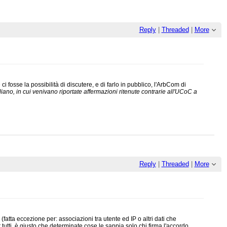
Reply
|
Threaded
|
More
 fosse la possibilità di discutere, e di farlo in pubblico, l'ArbCom di
liano, in cui venivano riportate affermazioni ritenute contrarie all'UCoC a
Reply
|
Threaded
|
More
ta eccezione per: associazioni tra utente ed IP o altri dati che
tutti, è giusto che determinate cose le sappia solo chi firma l'accordo.