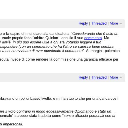
Reply
|
Threaded
|
More
e fa capire di rinunciare alla candidatura: "
Considerando che è solo un
- vuole proprio farlo l'arbitro Quinlan - annulla il suo
commento
. Ma
ì dov'è, in più può essere utile a chi sta votando leggere il tuo
 rispondere (con un commento che fra l'altro se capisco bene sembra
e a chi ha avvisato di aver ripristinato il commento
". Ai margini, polemica
discuta invece di come rendere la commissione una garanzia efficace per
Reply
|
Threaded
|
More
ravano un po' di basso livello, e mi ha stupito che per una carica così
vare il voto contrario in modo eccessivamente diplomatico è stato un
normale" sarebbe stata tradotta come "
senza attacchi personali non si
hi impersonali
.