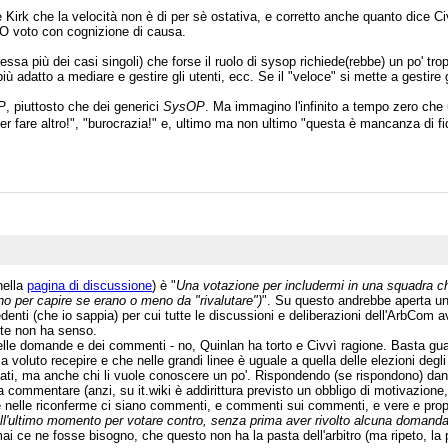
Kirk che la velocità non è di per sè ostativa, e corretto anche quanto dice Civ
IO voto con cognizione di causa.
essa più dei casi singoli) che forse il ruolo di sysop richiede(rebbe) un po' tro
iù adatto a mediare e gestire gli utenti, ecc. Se il "veloce" si mette a gestire gl
P
, piuttosto che dei generici
SysOP
. Ma immagino l'infinito a tempo zero che
er fare altro!", "burocrazia!" e, ultimo ma non ultimo "questa è mancanza di fi
nella
pagina di discussione
) è "
Una votazione per includermi in una squadra che
no per capire se erano o meno da "rivalutare")
". Su questo andrebbe aperta un
enti (che io sappia) per cui tutte le discussioni e deliberazioni dell'ArbCom 
nte non ha senso.
delle domande e dei commenti - no, Quinlan ha torto e Civvì ragione. Basta gu
a voluto recepire e che nelle grandi linee è uguale a quella delle elezioni deg
idati, ma anche chi li vuole conoscere un po'. Rispondendo (se rispondono) dan
a commentare (anzi, su it.wiki è addirittura previsto un obbligo di motivazione,
i e nelle riconferme ci siano commenti, e commenti sui commenti, e vere e prop
ll'ultimo momento per votare contro, senza prima aver rivolto alcuna domanda
i ce ne fosse bisogno, che questo non ha la pasta dell'arbitro (ma ripeto, la pa