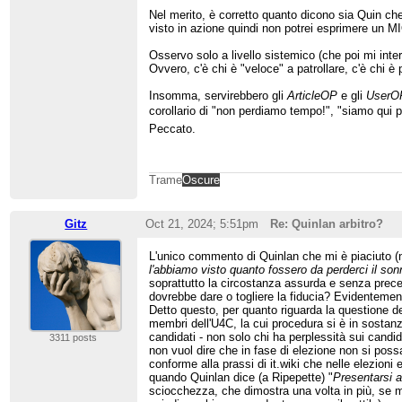
Nel merito, è corretto quanto dicono sia Quin che 
visto in azione quindi non potrei esprimere un M
Osservo solo a livello sistemico (che poi mi inter
Ovvero, c'è chi è "veloce" a patrollare, c'è chi è p
Insomma, servirebbero gli
ArticleOP
e gli
UserO
corollario di "non perdiamo tempo!", "siamo qui p
Peccato.
Trame
Oscure
Gitz
Oct 21, 2024; 5:51pm
Re: Quinlan arbitro?
L'unico commento di Quinlan che mi è piaciuto (
l'abbiamo visto quanto fossero da perderci il son
soprattutto la circostanza assurda e senza preced
dovrebbe dare o togliere la fiducia? Evidenteme
Detto questo, per quanto riguarda la questione 
membri dell'U4C, la cui procedura si è in sostanz
candidati - non solo chi ha perplessità sui cand
3311 posts
non vuol dire che in fase di elezione non si poss
conforme alla prassi di it.wiki che nelle elezion
quando Quinlan dice (a Ripepette) "
Presentarsi a
sciocchezza, che dimostra una volta in più, se ma