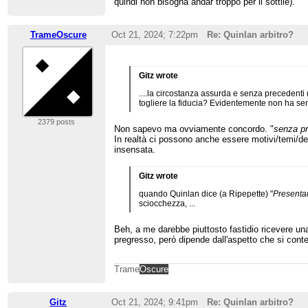
quindi non bisogna andar troppo per il sottile).
TrameOscure
Oct 21, 2024; 7:22pm
Re: Quinlan arbitro?
Gitz wrote
....la circostanza assurda e senza precedenti
togliere la fiducia? Evidentemente non ha se
2379 posts
Non sapevo ma ovviamente concordo. "
senza pr
In realtà ci possono anche essere motivi/temi/det
insensata.
Gitz wrote
quando Quinlan dice (a Ripepette) "
Presentar
sciocchezza, ...
Beh, a me darebbe piuttosto fastidio ricevere una
pregresso, però dipende dall'aspetto che si cont
Trame
Oscure
Gitz
Oct 21, 2024; 9:41pm
Re: Quinlan arbitro?