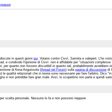
ikipause
discute in questi giorni
qui
. Votano contro Civvì, Sannita e valepert. L'ho visto 
 e condivido l'opinione di Civvì: non è affidabile per "
situazioni complesse 
ni, per quanto non fossero discutibili in quanto tali, probabilmente avrebbero ri
 gestione di Anna Anguissola (
thread nel Forum
) sulla
pagina di discussione
di 
le qualità relazionali che in teoria sono necessarie per fare l'arbitro. Dico "in t
no e non potrebbe fare gran male. Anzi, lo scopettino non parla e quindi sar
i per scelta personale. Nessuno lo fa e non possono neppure