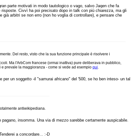
 gran parte motivati in modo tautologico o vago, salvo Jaqen che fa
isposte. Civvì ha poi precisato dopo in talk con più chiarezza, ma gli
già arbitri se non erro (non ho voglia di controllare), e pensare che
nte. Del resto, visto che la sua funzione principale è risolvere i
ccoli. Ma l'ArbCom francese (ormai inattiva) pure deliberava in pubblico,
ioni e prevale la maggioranza - come si vede ad esempio
qui
.
 per un soggetto -il "samurai africano" del '500, se ho ben inteso- un tal
totalmente antiwikipediana.
empio pagano, insomma. Una via di mezzo sarebbe certamente auspicabile.
. Tenderei a concordare... :-D