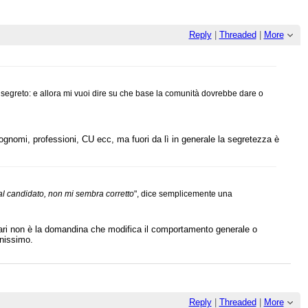
Reply
|
Threaded
|
More
n segreto: e allora mi vuoi dire su che base la comunità dovrebbe dare o
cognomi, professioni, CU ecc, ma fuori da lì in generale la segretezza è
al candidato, non mi sembra corretto
", dice semplicemente una
ari non è la domandina che modifica il comportamento generale o
enissimo.
Reply
|
Threaded
|
More