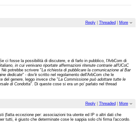
Reply
|
Threaded
|
More
 ci fosse la possibilità di discutere, e di farlo in pubblico, l'ArbCom di
taliano, in cui venivano riportate affermazioni ritenute contrarie all'UCoC
. Né potrebbe scrivere "
La richiesta di pubblicare la comunicazione al Bar
gine dedicate
" - dov'è scritto nel regolamento dell'ArbCom che le
e del genere, leggo invece che "
La Commissione può adottare tutte le
ersale di Condotta
". Di queste cose si era un po' parlato nel thread
Reply
|
Threaded
|
More
atta eccezione per: associazioni tra utente ed IP o altri dati che
er tutti, è giusto che determinate cose le sappia solo chi firma l'accordo.