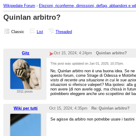
Wikipedate Forum
›
Elezioni, riconferme, dimissioni, deflag, abbandoni e w
Quinlan arbitro?
Classic
List
Threaded
Gitz
Oct 15, 2024; 4:24pm
Quinlan arbitro?
This post was updated on
Jan 01, 2025; 10:37pm
.
No, Quinlan arbitro non è una buona idea. Se ne 
questo forum, come Strage di Odessa e Motörhead,
visto di recente una situazione in cui le sue azio
situazioni si riferisce valepert? Mia ipotesi: alla
non avere (di non averle oggi, ma chissà in futuro) 
3311 posts
potrebbero eleggere anche uno scopettino del bag
Wiki per tutti
Oct 15, 2024; 4:35pm
Re: Quinlan arbitro?
Se agisse da arbitro non potrebbe usare i tastin