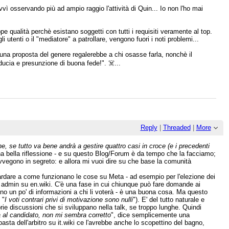
vì osservando più ad ampio raggio l'attività di Quin... Io non l'ho mai
ppe qualità perchè esistano soggetti con tutti i requisiti veramente al top.
i utenti o il "mediatore" a patrollare, vengono fuori i noti problemi...
 una proposta del genere regalerebbe a chi osasse farla, nonchè il
ducia e presunzione di buona fede!". ☠️...
Reply
|
Threaded
|
More
, se tutto va bene andrà a gestire quattro casi in croce (e i precedenti
a bella riflessione - e su questo Blog/Forum è da tempo che la facciamo;
avvegono in segreto: e allora mi vuoi dire su che base la comunità
ardare a come funzionano le cose su Meta - ad esempio per l'elezione dei
li admin su en.wiki. C'è una fase in cui chiunque può fare domande ai
no un po' di informazioni a chi li voterà - è una buona cosa. Ma questo
 "
I voti contrari privi di motivazione sono nulli
"). E' del tutto naturale e
rie discussioni che si sviluppano nella talk, se troppo lunghe. Quindi
 al candidato, non mi sembra corretto
", dice semplicemente una
sta dell'arbitro su it.wiki ce l'avrebbe anche lo scopettino del bagno,