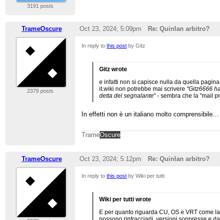
3191 posts
TrameOscure
Oct 23, 2024; 5:09pm
Re: Quinlan arbitro?
In reply to
this post
by Gitz
Gitz wrote
e infatti non si capisce nulla da quella pagina
it.wiki non potrebbe mai scrivere
"Gitz6666 ha 
2379 posts
detta del segnalante
" - sembra che la "mail pr
In effetti non è un italiano molto comprensibile...
Trame
Oscure
TrameOscure
Oct 23, 2024; 5:12pm
Re: Quinlan arbitro?
In reply to
this post
by Wiki per tutti
Wiki per tutti wrote
E per quanto riguarda CU, OS e VRT come la m
possono rintracciarli, versioni soppresse e da