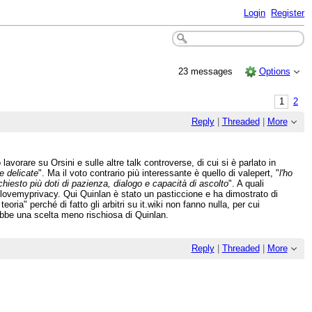
Login
Register
23 messages
Options
1
2
Reply
|
Threaded
|
More
lavorare su Orsini e sulle altre talk controverse, di cui si è parlato in
e delicate
". Ma il voto contrario più interessante è quello di valepert, "
l'ho
chiesto più doti di pazienza, dialogo e capacità di ascolto
". A quali
Ilovemyprivacy. Qui Quinlan è stato un pasticcione e ha dimostrato di
eoria" perché di fatto gli arbitri su it.wiki non fanno nulla, per cui
ebbe una scelta meno rischiosa di Quinlan.
Reply
|
Threaded
|
More