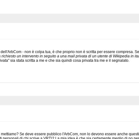
 dell'ArbCom - non è colpa tua, è che proprio non è scritta per essere compresa. Se ci
richiesto un intervento in seguito a una mail privata di un utente di Wikipedia in ita
ivata" sia stata scritta a me e che sia quindi cosa privata tra me e il segnalato.
ettiamo? Se deve essere pubblico l'ArbCom, non lo devono essere anche questi (fat
ti personali di chi scrive a VRT)? La mia idea è che sia certamente meglio di no per 