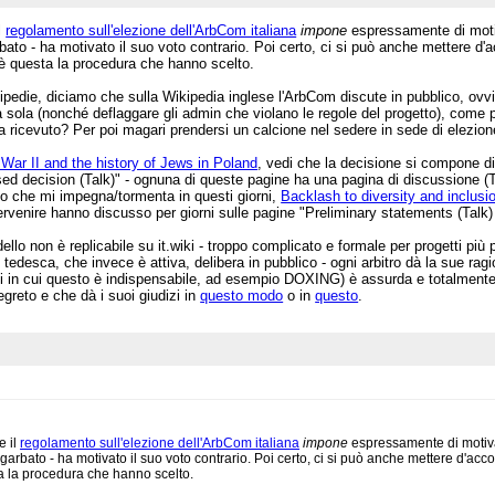
l
regolamento sull'elezione dell'ArbCom italiana
impone
espressamente di motiv
to - ha motivato il suo voto contrario. Poi certo, ci si può anche mettere d'a
è questa la procedura che hanno scelto.
ipedie, diciamo che sulla Wikipedia inglese l'ArbCom discute in pubblico, ovvia
da sola (nonché deflaggare gli admin che violano le regole del progetto), come 
ha ricevuto? Per poi magari prendersi un calcione nel sedere in sede di elezi
War II and the history of Jews in Poland
, vedi che la decisione si compone
 decision (Talk)" - ognuna di queste pagine ha una pagina di discussione (Talk
aso che mi impegna/tormenta in questi giorni,
Backlash to diversity and inclusi
i intervenire hanno discusso per giorni sulle pagine "Preliminary statements (T
lo non è replicabile su it.wiki - troppo complicato e formale per progetti più 
tedesca, che invece è attiva, delibera in pubblico - ogni arbitro dà la sue r
si in cui questo è indispensabile, ad esempio DOXING) è assurda e totalmente
egreto e che dà i suoi giudizi in
questo modo
o in
questo
.
e il
regolamento sull'elezione dell'ArbCom italiana
impone
espressamente di motivar
rbato - ha motivato il suo voto contrario. Poi certo, ci si può anche mettere d'acc
a la procedura che hanno scelto.