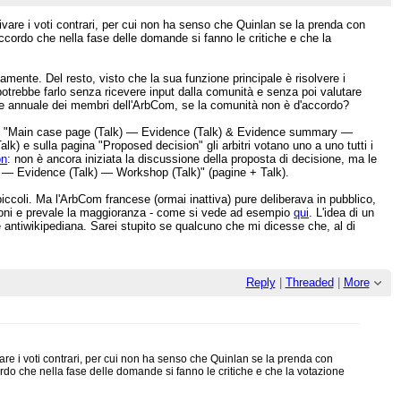
are i voti contrari, per cui non ha senso che Quinlan se la prenda con
ccordo che nella fase delle domande si fanno le critiche e che la
mente. Del resto, visto che la sua funzione principale è risolvere i
potrebbe farlo senza ricevere input dalla comunità e senza poi valutare
one annuale dei membri dell'ArbCom, se la comunità non è d'accordo?
 di "Main case page (Talk) — Evidence (Talk) & Evidence summary —
) e sulla pagina "Proposed decision" gli arbitri votano uno a uno tutti i
on
: non è ancora iniziata la discussione della proposta di decisione, ma le
alk) — Evidence (Talk) — Workshop (Talk)" (pagine + Talk).
piccoli. Ma l'ArbCom francese (ormai inattiva) pure deliberava in pubblico,
agioni e prevale la maggioranza - come si vede ad esempio
qui
. L'idea di un
 antiwikipediana. Sarei stupito se qualcuno che mi dicesse che, al di
Reply
|
Threaded
|
More
e i voti contrari, per cui non ha senso che Quinlan se la prenda con
ordo che nella fase delle domande si fanno le critiche e che la votazione