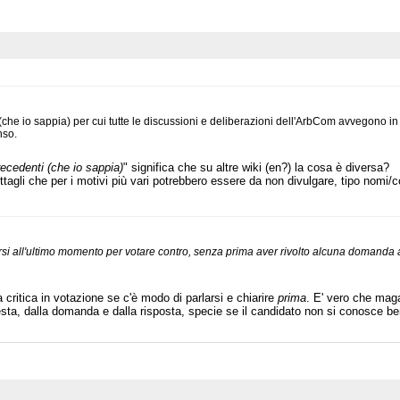
 (che io sappia) per cui tutte le discussioni e deliberazioni dell'ArbCom avvegono i
nso.
ecedenti (che io sappia)
" significa che su altre wiki (en?) la cosa è diversa?
tagli che per i motivi più vari potrebbero essere da non divulgare, tipo nomi/
si all'ultimo momento per votare contro, senza prima aver rivolto alcuna domanda 
 critica in votazione se c'è modo di parlarsi e chiarire
prima
. E' vero che mag
esta, dalla domanda e dalla risposta, specie se il candidato non si conosce b