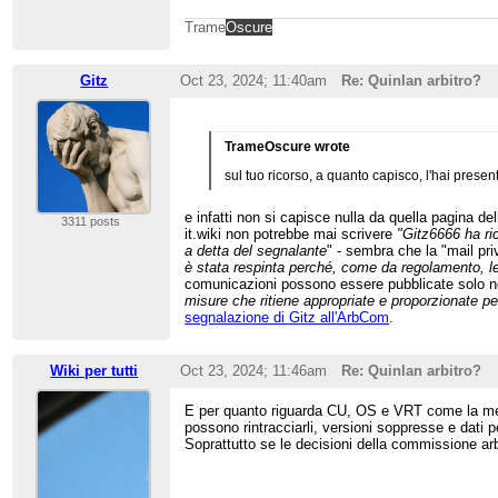
Trame
Oscure
Gitz
Oct 23, 2024; 11:40am
Re: Quinlan arbitro?
TrameOscure wrote
sul tuo ricorso, a quanto capisco, l'hai present
e infatti non si capisce nulla da quella pagina de
3311 posts
it.wiki non potrebbe mai scrivere
"Gitz6666 ha ric
a detta del segnalante
" - sembra che la "mail pri
è stata respinta perché, come da regolamento, l
comunicazioni possono essere pubblicate solo ne
misure che ritiene appropriate e proporzionate pe
segnalazione di Gitz all'ArbCom
.
Wiki per tutti
Oct 23, 2024; 11:46am
Re: Quinlan arbitro?
E per quanto riguarda CU, OS e VRT come la mett
possono rintracciarli, versioni soppresse e dati 
Soprattutto se le decisioni della commissione arb