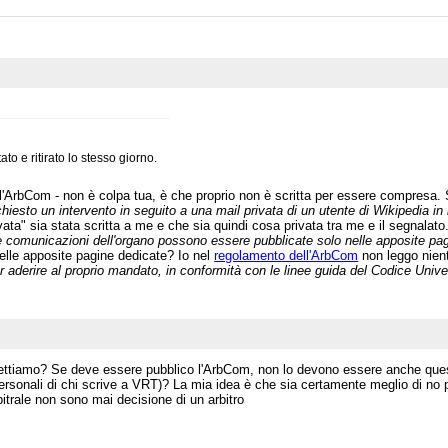
ato e ritirato lo stesso giorno.
ll'ArbCom - non è colpa tua, è che proprio non è scritta per essere compresa. Se
hiesto un intervento in seguito a una mail privata di un utente di Wikipedia in i
vata" sia stata scritta a me e che sia quindi cosa privata tra me e il segnalato
e comunicazioni dell'organo possono essere pubblicate solo nelle apposite pa
lle apposite pagine dedicate? Io nel
regolamento dell'ArbCom
non leggo nient
r aderire al proprio mandato, in conformità con le linee guida del Codice Univ
iamo? Se deve essere pubblico l'ArbCom, non lo devono essere anche questi (f
personali di chi scrive a VRT)? La mia idea è che sia certamente meglio di no p
itrale non sono mai decisione di un arbitro