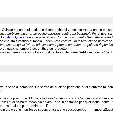
: Quinlan risponde alle critiche dicendo che lui va veloce ma sa anche pensare 
 senza problemi indietro. Le poche obiezioni sentite mi bastano
". Poi ci ripensa 
ulla
talk di Quinlan
ne spiega le ragioni: "
ormai il commento l'hai fatto e resta l
sce che sta fumando di rabbia. Jaqen vota contro: "
Mi lascia invece perplesso
lasciar passare quasi 24 ore ed eliminare il proprio commento e poi non risponder
ppo da qualche tempo è poco attivo sul progetto.
ione del membro di un collegio totalmente inutile come l'ArbCom italiana? Si 
 in sede di domande. Ho scritto da qualche parte che quelle arrivate mi semb
se.
o la sua posizione. Mi piace la frase "
Mi rendo conto che il tentativo di moti
mere i miei pareri in modo più chiaro.
" che in sostanza per qualunque utente "
le messo ai ceppi o terminato. :-D
i Quinlan, e se lui non fosse sysop, chissà che succederebbe... I famosi
attacc