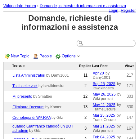
Wikipedate Forum
›
Domande, richieste di informazioni e assistenza
Login
Register
Domande, richieste di
informazioni e assistenza
New Topic
People
Options
Replies
Last Post
Views
Topics
(8)
Apr 20
by
11
217
Lista Amministratori
by Dany1001
Dany1001
Sep 25, 2025
by
2
171
Titoli delle voci
by itawikinostra
itawikinostra
May 26, 2025
by
12
303
Mi presento
by Smatteo
Wiki per tutti
May 11, 2025
by
13
300
Eliminare l'account
by Khmer
TrameOscure
Mar 25, 2025
by
2
147
Cronologia di WP:RAA
by Gitz
TrameOscure
quando Gianfranco candidò un BOT
Mar 21, 2025
by
3
167
ad admin
by Gitz
Wiki per tutti
Feb 04, 2025
by