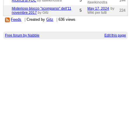
3
144
Ricerca di PDC
by itawikinostra
itawikinostra
Misterioso blocco "scomparso" dell'11
May 17, 2024
by
5
224
novembre 2017
by Gitz
Wiki per tutti
Feeds
|
Created by
Gitz
|
636 views
Free forum by Nabble
Edit this page