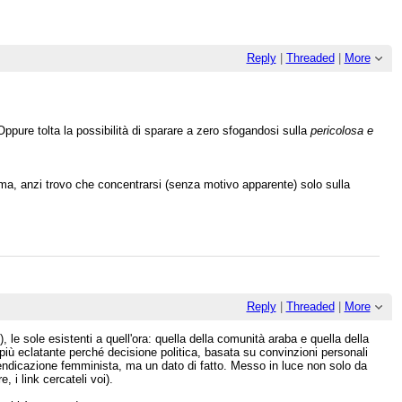
Reply
|
Threaded
|
More
 Oppure tolta la possibilità di sparare a zero sfogandosi sulla
pericolosa e
lema, anzi trovo che concentrarsi (senza motivo apparente) solo sulla
Reply
|
Threaded
|
More
le sole esistenti a quell'ora: quella della comunità araba e quella della
iù eclatante perché decisione politica, basata su convinzioni personali
ivendicazione femminista, ma un dato di fatto. Messo in luce non solo da
i link cercateli voi).