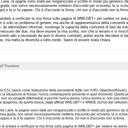
ane, le pagine sono state poi riorganizzate e scritte in modo più generico d
uida, non serve necessariamente mettersi d'accordo per scriverla; la si scrive 
po) e la si fa sapere. Chi è d'accordo la firma, chi non è d'accordo non la firm
dare a verificare la mia firma sulla pagina di WMLGBT+ per vedere se avev
 è solo un problema di genere, ma anche di rappresentanza della comunità al
re, da wikimediani informati, sostengo la capacità della comunità di fare da sola
nessuno dei due, ma deve essere la mia scelta, non che si levano e si mischia
venti wiki e lavorando da anni in diversi comitati), potrei anche decidere in b
 ma tratta la diversità a tutto tondo. Spero di essere stata chiara.
of Trustees
le 6,51 nasce come traduzione delle precedenti (tutte con l'URL Objection/Ravan), l
la situazione di Ravan, l'unica contestazione presente in quel momento. Quella più
a e non sui progetti Wikimedia) e perché l'unica donna. Unica donna si, non una rive
 spagnola, da quella basca, dagli affiliati WMLGBT+ e WMDE (scrivo dal cellulare, i 
e Lane, le pagine sono state poi riorganizzate e scritte in modo più generico da c
ea guida, non serve necessariamente mettersi d'accordo per scriverla; la si scrive a t
ruppo) e la si fa sapere. Chi è d'accordo la firma, chi non è d'accordo non la firma.
andare a verificare la mia firma sulla pagina di WMLGBT+ per vedere se avevo v