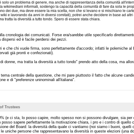
 solo un problema di genere, ma anche di rappresentanza della comunità all'inter
, da wikimediani informati, sostengo la capacità della comunità di fare da sola le prop
 dei due, ma deve essere la mia scelta, non che si levano e si mischiano le carte a
wiki e lavorando da anni in diversi comitati), potrei anche decidere in base ad altr
tratta la diversità a tutto tondo. Spero di essere stata chiara.
sulla cronologia dei comunicati. Forse era/sarebbe utile specificarlo direttament
ispersi ed è facile perdersi dei pezzi.
ori e che chi vuole firma, sono perfettamente d'accordo; infatti le polemiche 
ervati già pronti e confezionati).
i donne, ma tratta la diversità a tutto tondo" prendo atto della cosa, ma allo
tema centrale della questione, che mi pare piuttosto il fatto che alcune candid
e e di "preferenze uninominali all'italiana".
of Trustees
% (e ci sta, lo posso capire, molto spesso non si possono divulgare, sia per q
osso sapere perfettamente la motivazione chiara, i pro e i contro di quello c
cisione del Board: la diversità della quale ci vantiamo (noi siamo i buoni, quell
é le uniche persone che rappresentavano la diversità in queste elezioni (un