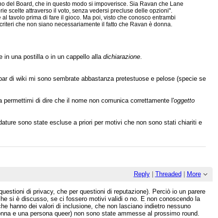
no del Board, che in questo modo si impoverisce. Sia Ravan che Lane
rie scelte attraverso il voto, senza vedersi precluse delle opzioni".
l tavolo prima di fare il gioco. Ma poi, visto che conosco entrambi
i criteri che non siano necessariamente il fatto che Ravan è donna.
e in una postilla o in un cappello alla
dichiarazione
.
al bar di wiki mi sono sembrate abbastanza pretestuose e pelose (specie se
ra permettimi di dire che il nome non comunica correttamente l'
oggetto
ature sono state escluse a priori per motivi che non sono stati chiariti e
Reply
|
Threaded
|
More
uestioni di privacy, che per questioni di reputazione). Perciò io un parere
he si è discusso, se ci fossero motivi validi o no. E non conoscendo la
i che hanno dei valori di inclusione, che non lasciano indietro nessuno
a donna e una persona queer) non sono state ammesse al prossimo round.