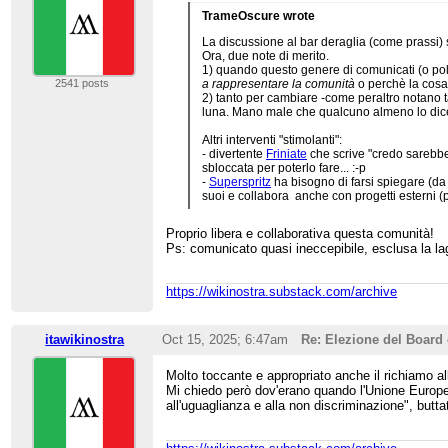
TrameOscure wrote
La discussione al bar deraglia (come prassi) s
Ora, due note di merito.
1) quando questo genere di comunicati (o poli
2541 posts
a rappresentare la comunità
o perchè la cosa 
2) tanto per cambiare -come peraltro notano ta
luna. Mano male che qualcuno almeno lo dice,
Altri interventi "stimolanti":
- divertente
Friniate
che scrive "credo sarebbe
sbloccata per poterlo fare... :-p
-
Superspritz
ha bisogno di farsi spiegare (d
suoi e collabora anche con progetti esterni 
Proprio libera e collaborativa questa comunità!
Ps: comunicato quasi ineccepibile, esclusa la lagn
https://wikinostra.substack.com/archive
itawikinostra
Oct 15, 2025; 6:47am
Re: Elezione del Board 
Molto toccante e appropriato anche il richiamo alla
Mi chiedo però dov'erano quando l'Unione Europea 
all'uguaglianza e alla non discriminazione", buttat