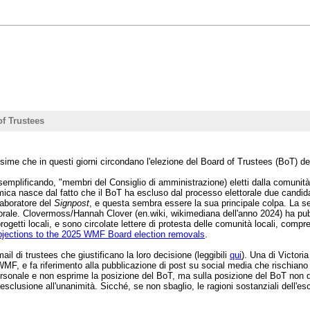
of Trustees
sime che in questi giorni circondano l'elezione del Board of Trustees (BoT) d
semplificando, "membri del Consiglio di amministrazione) eletti dalla comunità e 
emica nasce dal fatto che il BoT ha escluso dal processo elettorale due candid
llaboratore del
Signpost
, e questa sembra essere la sua principale colpa. La se
torale. Clovermoss/Hannah Clover (en.wiki, wikimediana dell'anno 2024) ha pu
ogetti locali, e sono circolate lettere di protesta delle comunità locali, compre
jections to the 2025 WMF Board election removals
.
ail di trustees che giustificano la loro decisione (leggibili
qui
). Una di Victori
a WMF, e fa riferimento alla pubblicazione di post su social media che rischian
ersonale e non esprime la posizione del BoT, ma sulla posizione del BoT non di
l'esclusione all'unanimità. Sicché, se non sbaglio, le ragioni sostanziali dell'