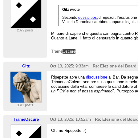
Gitz wrote
Secondo
questo post
di Egezort, l'esclusione
Victoria Doronina sarebbero appunto legati a
2379 posts
Mi pare di capire che questa campagna contro Rav
Quanto a Lane, il fatto di censurarlo in quanto g
Trame
Oscure
Gitz
Oct 13, 2025; 9:33am
Re: Elezione del Board 
Ripepette apre una
discussione
al Bar. Da segna
TrinacrianGolem, sempre sulla questione israel
occasione della vita, comprese le candidature 
un POV e non si possa esprimerlo
". Purtroppo a
3311 posts
TrameOscure
Oct 13, 2025; 10:52am
Re: Elezione del Board
Ottimo Ripepette :-)