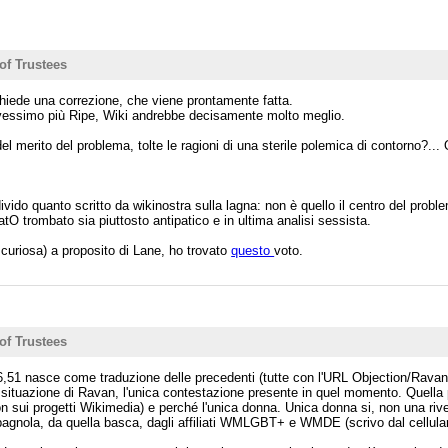
of Trustees
hiede una correzione, che viene prontamente fatta.
vessimo più Ripe, Wiki andrebbe decisamente molto meglio.
el merito del problema, tolte le ragioni di una sterile polemica di contorno?...
ivido quanto scritto da wikinostra sulla lagna: non è quello il centro del prob
tO trombato sia piuttosto antipatico e in ultima analisi sessista.
 curiosa) a proposito di Lane, ho trovato
questo
voto.
of Trustees
6,51 nasce come traduzione delle precedenti (tutte con l'URL Objection/Ravan), 
ituazione di Ravan, l'unica contestazione presente in quel momento. Quella p
 non sui progetti Wikimedia) e perché l'unica donna. Unica donna si, non una r
gnola, da quella basca, dagli affiliati WMLGBT+ e WMDE (scrivo dal cellulare, 