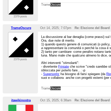
Trame
Oscure
2379 posts
TrameOscure
Oct 14, 2025; 7:07pm
Re: Elezione del Board 
La discussione al bar deraglia (come prassi) sul 
Ora, due note di merito.
1) quando questo genere di comunicati (o policy, 
a rappresentare la comunità
o perchè la cosa è st
2) tanto per cambiare -come peraltro notano tanto 
luna. Mano male che qualcuno almeno lo dice, og
2379 posts
Altri interventi "stimolanti":
- divertente
Friniate
che scrive "credo sarebbe sta
sbloccata per poterlo fare... :-p
-
Superspritz
ha bisogno di farsi spiegare (da
Ri
suoi e collabora anche con progetti esterni (pe
Trame
Oscure
itawikinostra
Oct 15, 2025; 6:38am
Re: Elezione del Board 