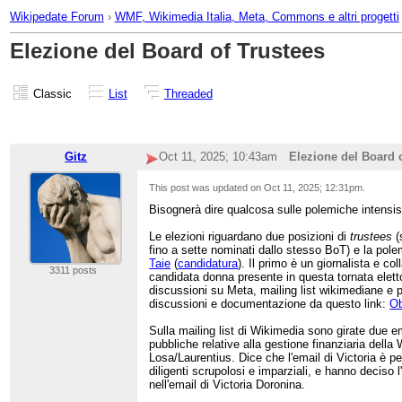
Wikipedate Forum
›
WMF, Wikimedia Italia, Meta, Commons e altri progetti
Elezione del Board of Trustees
Classic
List
Threaded
Gitz
Oct 11, 2025; 10:43am
Elezione del Board 
This post was updated on
Oct 11, 2025; 12:31pm
.
Bisognerà dire qualcosa sulle polemiche intensis
Le elezioni riguardano due posizioni di
trustees
(
fino a sette nominati dallo stesso BoT) e la pol
Taie
(
candidatura
). Il primo è un giornalista e co
3311 posts
candidata donna presente in questa tornata elet
discussioni su Meta, mailing list wikimediane e pr
discussioni e documentazione da questo link:
Ob
Sulla mailing list di Wikimedia sono girate due em
pubbliche relative alla gestione finanziaria dell
Losa/Laurentius. Dice che l'email di Victoria è p
diligenti scrupolosi e imparziali, e hanno deciso 
nell'email di Victoria Doronina.