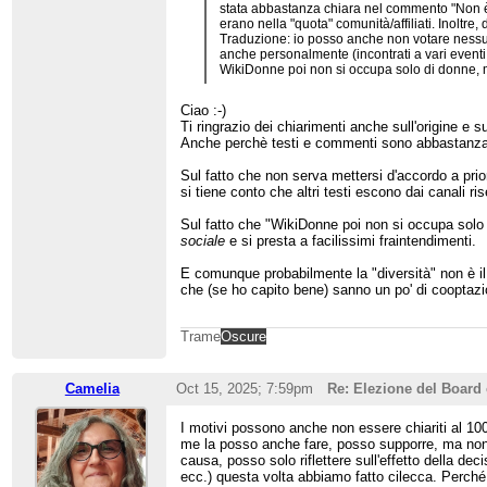
stata abbastanza chiara nel commento "Non è
erano nella "quota" comunità/affiliati. Inoltre
Traduzione: io posso anche non votare nessuno
anche personalmente (incontrati a vari eventi 
WikiDonne poi non si occupa solo di donne, ma 
Ciao :-)
Ti ringrazio dei chiarimenti anche sull'origine e 
Anche perchè testi e commenti sono abbastanza d
Sul fatto che non serva mettersi d'accordo a pri
si tiene conto che altri testi escono dai canali ris
Sul fatto che "WikiDonne poi non si occupa solo d
sociale
e si presta a facilissimi fraintendimenti.
E comunque probabilmente la "diversità" non è il 
che (se ho capito bene) sanno un po' di cooptazion
Trame
Oscure
Camelia
Oct 15, 2025; 7:59pm
Re: Elezione del Board 
I motivi possono anche non essere chiariti al 100
me la posso anche fare, posso supporre, ma non p
causa, posso solo riflettere sull'effetto della de
ecc.) questa volta abbiamo fatto cilecca. Perch