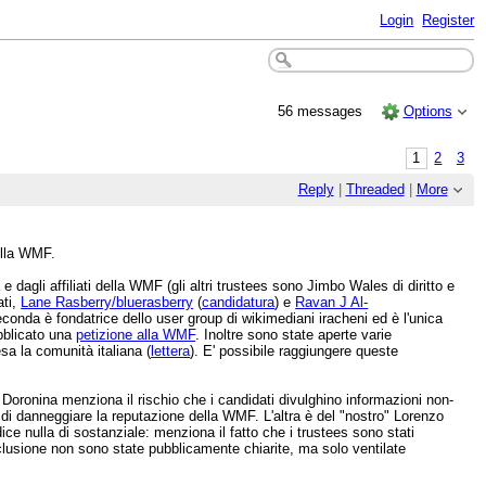
Login
Register
56 messages
Options
1
2
3
Reply
|
Threaded
|
More
ella WMF.
dagli affiliati della WMF (gli altri trustees sono Jimbo Wales di diritto e
ati,
Lane Rasberry/bluerasberry
(
candidatura
) e
Ravan J Al-
conda è fondatrice dello user group di wikimediani iracheni ed è l'unica
bblicato una
petizione alla WMF
. Inoltre sono state aperte varie
sa la comunità italiana (
lettera
). E' possibile raggiungere queste
a Doronina menziona il rischio che i candidati divulghino informazioni non-
o di danneggiare la reputazione della WMF. L'altra è del "nostro" Lorenzo
ce nulla di sostanziale: menziona il fatto che i trustees sono stati
esclusione non sono state pubblicamente chiarite, ma solo ventilate