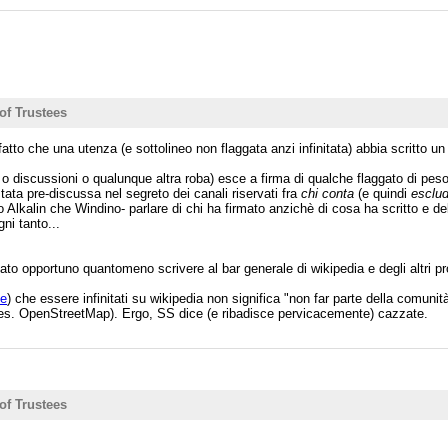
of Trustees
fatto che una utenza (e sottolineo non flaggata anzi infinitata) abbia scritto
o discussioni o qualunque altra roba) esce a firma di qualche flaggato di pes
ata pre-discussa nel segreto dei canali riservati fra
chi conta
(e quindi
esclu
Alkalin che Windino- parlare di chi ha firmato anzichè di cosa ha scritto e del
ni tanto...
to opportuno quantomeno scrivere al bar generale di wikipedia e degli altri p
pe
) che essere infinitati su wikipedia non significa "non far parte della comunit
r es. OpenStreetMap). Ergo, SS dice (e ribadisce pervicacemente) cazzate.
of Trustees