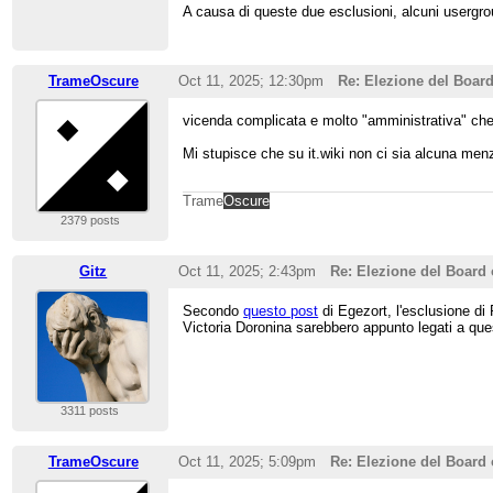
A causa di queste due esclusioni, alcuni usergro
TrameOscure
Oct 11, 2025; 12:30pm
Re: Elezione del Board
vicenda complicata e molto "amministrativa" che 
Mi stupisce che su it.wiki non ci sia alcuna menz
Trame
Oscure
2379 posts
Gitz
Oct 11, 2025; 2:43pm
Re: Elezione del Board 
Secondo
questo post
di Egezort, l'esclusione di
Victoria Doronina sarebbero appunto legati a que
3311 posts
TrameOscure
Oct 11, 2025; 5:09pm
Re: Elezione del Board 