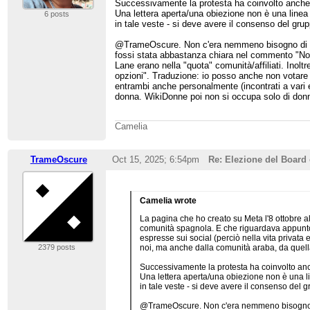
Successivamente la protesta ha coinvolto anche L
Una lettera aperta/una obiezione non è una linea g
6 posts
in tale veste - si deve avere il consenso del grup
@TrameOscure. Non c'era nemmeno bisogno di an
fossi stata abbastanza chiara nel commento "Non
Lane erano nella "quota" comunità/affiliati. Inolt
opzioni". Traduzione: io posso anche non votare 
entrambi anche personalmente (incontrati a vari e
donna. WikiDonne poi non si occupa solo di donne,
Camelia
TrameOscure
Oct 15, 2025; 6:54pm
Re: Elezione del Board 
Camelia wrote
La pagina che ho creato su Meta l'8 ottobre al
comunità spagnola. E che riguardava appunto 
espresse sui social (perciò nella vita privat
2379 posts
noi, ma anche dalla comunità araba, da quella
Successivamente la protesta ha coinvolto anch
Una lettera aperta/una obiezione non è una lin
in tale veste - si deve avere il consenso del g
@TrameOscure. Non c'era nemmeno bisogno di 