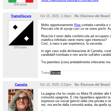
https://wikinostra.substack.com/archive
2541 posts
TrameOscure
Oct 15, 2025; 2:24pm
Re: Elezione del Board 
Molto opportunamente
Ripe
contatta camelia e c
Peccato che di sysop così ce ne siano pochi. A
Riuscirà il resto della combriccola ad occuparsi d
malefica infinitata
viene meno ogni interesse?
Così, a naso e per esperienza, la seconda...
2379 posts
In ogni caso sulla dichiarazione di Camelia, cond
candidatA trombata e non anche sull'altro candida
Tra parentesi (cosa probabilmente irrilevante ma
Trame
Oscure
Camelia
Oct 15, 2025; 5:22pm
Re: Elezione del Board 
La pagina che ho creato su Meta l'8 ottobre alle 
comunità spagnola. E che riguardava appunto la s
espresse sui social (perciò nella vita privata e
noi, ma anche dalla comunità araba, da quella spa