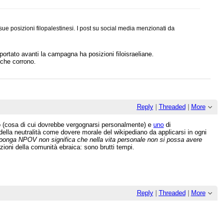
ue posizioni filopalestinesi. I post su social media menzionati da
rtato avanti la campagna ha posizioni filoisraeliane.
 che corrono.
Reply
|
Threaded
|
More
o (cosa di cui dovrebbe vergognarsi personalmente) e
uno
di
ella neutralità come dovere morale del wikipediano da applicarsi in ogni
si ponga NPOV non significa che nella vita personale non si possa avere
ioni della comunità ebraica: sono brutti tempi.
Reply
|
Threaded
|
More