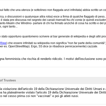
ul fatto che una utenza (e sottolineo non flaggata anzi infinitata) abbia scritto un
cy, o discussioni o qualunque altra roba) esce a firma di qualche flaggato di peso,
è stata pre-discussa nel segreto dei canali riservati fra
chi conta
(e quindi
esclude
nto Alkalin che Windino- parlare di chi ha firmato anzichè di cosa ha scritto e del p
 ogni tanto...
 stato opportuno quantomeno scrivere al bar generale di wikipedia e degli altri pr
a
Ripe
) che essere infinitati su wikipedia non significa "non far parte della comunità"
(per es. OpenStreetMap). Ergo, SS dice (e ribadisce pervicacemente) cazzate.
a femminista che rischia di renderlo ridicolo. I motivi dell'esclusione sono po
of Trustees
 violazione dell'articolo 19 della Dichiarazione Universale dei Diritti Umani e a
ha platealmente violato l'articolo 19 della Dichiarazione Universale dei Diritt
o nel cesso prima coi non "vaccinati" e poi gli atleti russi.