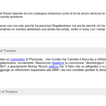
 di Ravan dipende da una campagna intrapresa contro di lei da alcuni utenti per le s
 questa questione.
an non sia solo perchè ha posizioni filopalestinesi ma anche perchè chi ha po
iornalista mi sembra altrettanto una brutta faccenda, molto in linea con i tempi
of Trustees
lare un
commento
di Phyrexian, che ricorda che Camelia è bloccata a infinit
o-palestinese, ovviamente. Mastrocom
ribadisce
la concezione "deontologica" d
al BoT, e giustamente Murray Nozick
replica
che "
il fatto che su wikipedia ci 
ggiunge un riferimento inquietante alla WMF che non vorrebbe perdere le donaz
 of Trustees