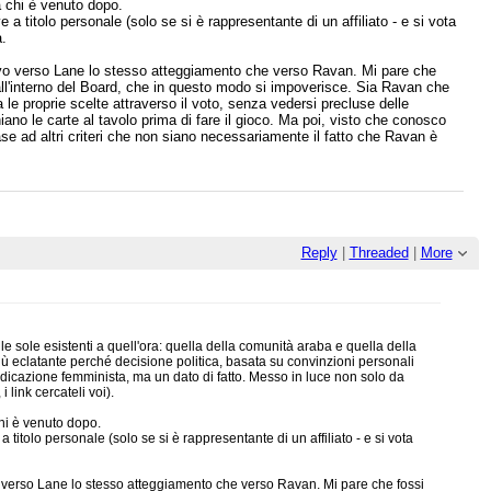
a chi è venuto dopo.
a titolo personale (solo se si è rappresentante di un affiliato - e si vota
a.
o verso Lane lo stesso atteggiamento che verso Ravan. Mi pare che
l'interno del Board, che in questo modo si impoverisce. Sia Ravan che
 le proprie scelte attraverso il voto, senza vedersi precluse delle
no le carte al tavolo prima di fare il gioco. Ma poi, visto che conosco
ase ad altri criteri che non siano necessariamente il fatto che Ravan è
Reply
|
Threaded
|
More
e sole esistenti a quell'ora: quella della comunità araba e quella della
 eclatante perché decisione politica, basata su convinzioni personali
ndicazione femminista, ma un dato di fatto. Messo in luce non solo da
link cercateli voi).
hi è venuto dopo.
itolo personale (solo se si è rappresentante di un affiliato - e si vota
erso Lane lo stesso atteggiamento che verso Ravan. Mi pare che fossi