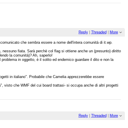
Reply
|
Threaded
|
More
 un comunicato che sembra essere a nome dell'intera comunità di it.wp.
o, nessuno fiata. Sarà perchè col flag si ottiene anche un (presunto)
diritto
dendo
la comunità)? Ah, saperlo!
 problema in oggetto, è il solito ed endemico guardare il dito e non la
rogetti in italiano". Probabile che Camelia apprezzerebbe essere
à", visto che WMF del cui board trattasi- si occupa anche di altri progetti
Reply
|
Threaded
|
More