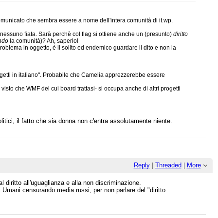
 comunicato che sembra essere a nome dell'intera comunità di it.wp.
 nessuno fiata. Sarà perchè col flag si ottiene anche un (presunto)
diritto
ndo
la comunità)? Ah, saperlo!
roblema in oggetto, è il solito ed endemico guardare il dito e non la
ogetti in italiano". Probabile che Camelia apprezzerebbe essere
, visto che WMF del cui board trattasi- si occupa anche di altri progetti
litici, il fatto che sia donna non c'entra assolutamente niente.
Reply
|
Threaded
|
More
l diritto all'uguaglianza e alla non discriminazione.
i Umani censurando media russi, per non parlare del "diritto