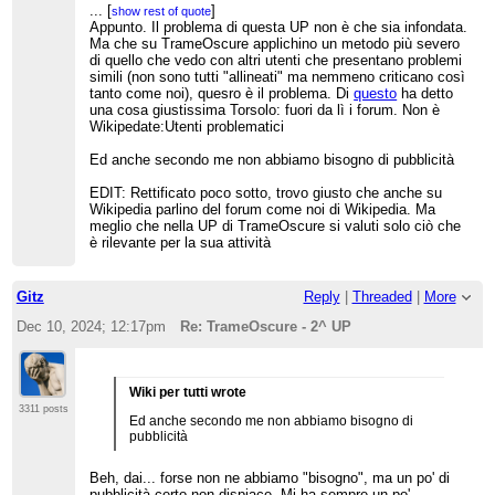
possono non risultare assurde, deve interrogarsi
...
[
]
show rest of quote
su come sia nata questa intuizione irragionevole
Appunto. Il problema di questa UP non è che sia infondata.
e settaria. Le parole di Cosma sono il sintomo di
Ma che su TrameOscure applichino un metodo più severo
un problema più generale.
di quello che vedo con altri utenti che presentano problemi
simili (non sono tutti "allineati" ma nemmeno criticano così
@Anonimo. Hai ragione, TrameOscure, se
tanto come noi), quesro è il problema. Di
questo
ha detto
interessato a conservare la propria utenza,
una cosa giustissima Torsolo: fuori da lì i forum. Non è
avrebbe dovuto fare un commento diverso, più
Wikipedate:Utenti problematici
consapevole delle criticità emerse da molti
interventi. L'ha detto anche Paul Gascoigne (
qui
),
che in questa UP ha sempre ragione su tutto:
Ed anche secondo me non abbiamo bisogno di pubblicità
"
TrameOscure ha perso completamente la fiducia
della comunitá e in queste condizioni è
EDIT: Rettificato poco sotto, trovo giusto che anche su
incompatibile con wikipedia, visto che anche lui
Wikipedia parlino del forum come noi di Wikipedia. Ma
continua a ribattere sui singoli diff e non sulle
meglio che nella UP di TrameOscure si valuti solo ciò che
critiche all'atteggiamento complessivo
". Bisogna
è rilevante per la sua attività
dire, però, che in una UP è difficile trovare le
parole giuste: 100 persone ti dicono 100 cose
diverse e ti è difficile cogliere l'essenziale,
Gitz
Reply
|
Threaded
|
More
evitando di replicare alle molte sciocchezze su cui
sai di avere ragione.
Dec 10, 2024; 12:17pm
Re: TrameOscure - 2^ UP
Wiki per tutti wrote
3311 posts
Ed anche secondo me non abbiamo bisogno di
pubblicità
Beh, dai... forse non ne abbiamo "bisogno", ma un po' di
pubblicità certo non dispiace. Mi ha sempre un po'