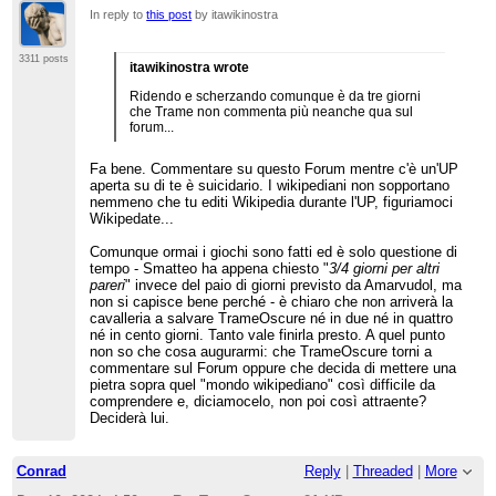
In reply to
this post
by itawikinostra
3311 posts
itawikinostra wrote
Ridendo e scherzando comunque è da tre giorni
che Trame non commenta più neanche qua sul
forum...
Fa bene. Commentare su questo Forum mentre c'è un'UP
aperta su di te è suicidario. I wikipediani non sopportano
nemmeno che tu editi Wikipedia durante l'UP, figuriamoci
Wikipedate...
Comunque ormai i giochi sono fatti ed è solo questione di
tempo - Smatteo ha appena chiesto "
3/4 giorni per altri
pareri
" invece del paio di giorni previsto da Amarvudol, ma
non si capisce bene perché - è chiaro che non arriverà la
cavalleria a salvare TrameOscure né in due né in quattro
né in cento giorni. Tanto vale finirla presto. A quel punto
non so che cosa augurarmi: che TrameOscure torni a
commentare sul Forum oppure che decida di mettere una
pietra sopra quel "mondo wikipediano" così difficile da
comprendere e, diciamocelo, non poi così attraente?
Deciderà lui.
Conrad
Reply
|
Threaded
|
More