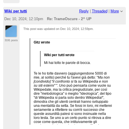
Wiki per tutti
Reply
|
Threaded
|
More
Dec 10, 2024; 12:10pm
Re: TrameOscure - 2^ UP
This post was updated on
Dec 10, 2024; 12:59pm
.
3191 posts
Gitz wrote
Wiki per tutti wrote
Mi hai tolto le parole di bocca.
Te le ho tolte davvero (aggiungendone 5000 di
mie, al solito) perché tu l'avevi già detto: "
Ma non
[condivido] "il confronto si fa su Wikipedia e non
su siti esterni"
". Uno può pensarla come vuole su
Wikipedate, ma la critica pregiudiziale, per così
dire "metodologica" o meglio "ideologica", del tipo
"di Wikipedia si parla solo dentro Wikipedia!",
dimostra che gli utenti centrali hanno sviluppato
una mentalità da setta. Se fossi in loro, mi metterei
seriamente a riflettere su com'è successo che
queste assurdità palesi si sono insinuate nella
loro testa. Se uno a un certo punto si ritrova a dire
cose come questa, che intituivamente gli
sembrano giuste ma che dopo una riflessione non