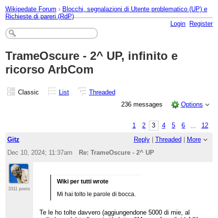
Wikipedate Forum
›
Blocchi, segnalazioni di Utente problematico (UP) e
Richieste di pareri (RdP)
Login
Register
TrameOscure - 2^ UP, infinito e
ricorso ArbCom
Classic
List
Threaded
236 messages
Options
1
2
3
4
5
6
...
12
Gitz
Reply
|
Threaded
|
More
Dec 10, 2024; 11:37am
Re: TrameOscure - 2^ UP
Wiki per tutti wrote
3311 posts
Mi hai tolto le parole di bocca.
Te le ho tolte davvero (aggiungendone 5000 di mie, al