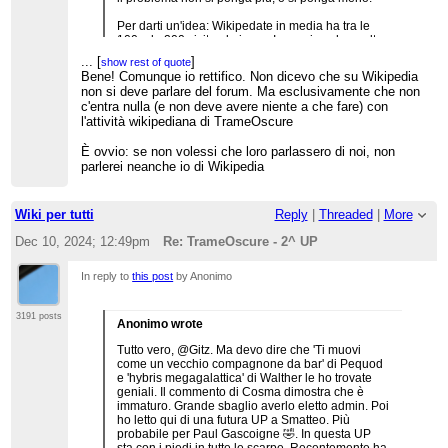
Per darti un'idea: Wikipedate in media ha tra le
100 e le 200 visite al giorno. Immagino che molte
siano di utenti che tornano più volte sul blog
...
[
]
show rest of quote
nell'arco della stessa giornata (me escluso), altre
Bene! Comunque io rettifico. Non dicevo che su Wikipedia
di persone che ci finiscono per caso e fuggono
non si deve parlare del forum. Ma esclusivamente che non
subito. Bene, il 6 dicembre abbiamo avuto 266
c'entra nulla (e non deve avere niente a che fare) con
visite, il giorno dopo 439, quindi 789, ieri 306, e
l'attività wikipediana di TrameOscure
oggi ne abbiamo già avute 334. Sono piccole
soddisfazioni...
È ovvio: se non volessi che loro parlassero di noi, non
parlerei neanche io di Wikipedia
Wiki per tutti
Reply
|
Threaded
|
More
Dec 10, 2024; 12:49pm
Re: TrameOscure - 2^ UP
In reply to
this post
by Anonimo
3191 posts
Anonimo wrote
Tutto vero, @Gitz. Ma devo dire che 'Ti muovi
come un vecchio compagnone da bar' di Pequod
e 'hybris megagalattica' di Walther le ho trovate
geniali. Il commento di Cosma dimostra che è
immaturo. Grande sbaglio averlo eletto admin. Poi
ho letto qui di una futura UP a Smatteo. Più
probabile per Paul Gascoigne 🤣. In questa UP
sta con i piedi in tutte le scarpe. Recentemente ha