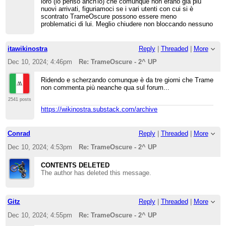
loro (lo penso anch'io) che comunque non erano già più
nuovi arrivati, figuriamoci se i vari utenti con cui si è
scontrato TrameOscure possono essere meno
problematici di lui. Meglio chiudere non bloccando nessuno
itawikinostra
Reply
|
Threaded
|
More
Dec 10, 2024; 4:46pm
Re: TrameOscure - 2^ UP
Ridendo e scherzando comunque è da tre giorni che Trame
non commenta più neanche qua sul forum...
2541 posts
https://wikinostra.substack.com/archive
Conrad
Reply
|
Threaded
|
More
Dec 10, 2024; 4:53pm
Re: TrameOscure - 2^ UP
CONTENTS DELETED
The author has deleted this message.
Gitz
Reply
|
Threaded
|
More
Dec 10, 2024; 4:55pm
Re: TrameOscure - 2^ UP