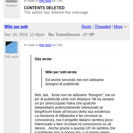
In reply to
this post
by Gitz
81 posts
CONTENTS DELETED
The author has deleted this message.
Wiki per tutti
Reply
|
Threaded
|
More
Dec 10, 2024; 12:46pm
Re: TrameOscure - 2^ UP
In reply to
this post
by Gitz
3191 posts
Gitz wrote
Wiki per tutti wrote
Ed anche secondo me non abbiamo
bisogno di pubblicità
Beh, dai... forse non ne abbiamo "bisogno", ma un
po' di pubblicità certo non dispiace. Mi ha sempre
un po' preoccupato l'idea che qualche
wikipediano potenzialmente interessato al
blog/forum fosse all'oscuro della sua esistenza.
La missione di Wikipedia è far circolare la
conoscenza, ma il progetto italiano sembra poco
interessato a fare circolare la conoscenza su sé
stesso... Anche grazie a questa UP, mi sembra che
il problema non si ponga più, o si ponga meno.