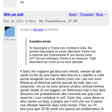
no
Wiki per tutti
Reply
|
Threaded
|
More
Dec 10, 2024; 4:33pm
Re: TrameOscure - 2^ UP
In reply to
this post
by Anonimo
3191 posts
Anonimo wrote
Si Gascoigne e Trame non c'entrano nulla. Ma
perché Gascoigne se vuole difendere Trame non
si esprime più chiaramente in suo favore nella
UP? Se non infinitano Trame è un miracolo. Tutto
dipenderà da come se ne esce stavolta.
Il fatto che vogliano già bloccarlo infinito, mentre ad altri
utenti iscritti da anni hanno dato blocchi e cartellini a volte
anche esagerati ma mai infinito (vero che i più noti sono
Blackcat ed Alexmar perché passati da topic ban con
votazione, ma ce ne sono almeno un'altra ventina-trentina
quindi chiedo di non leggerci un riferimento solo a loro due)
dimostra che probabilmente alla comunità non piacciono
neanche i suoi contributi in ns0. Visto che, come disse un
altro utente sul blog, è proprio per il ns0 che non li hanno
mai infinitati neanche dopo tanto tempo. Però, se chi
bloccava quei 20-30 utenti era spesso più problematico di