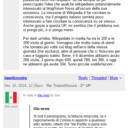
preoccupato l'idea che qualche wikipediano potenzialmente
interessato al blog/forum fosse all'oscuro della sua
esistenza. La missione di Wikipedia è far circolare la
conoscenza, ma il progetto italiano sembra poco
interessato a fare circolare la conoscenza su sé stesso...
Anche grazie a questa UP, mi sembra che il problema non
si ponga più, o si ponga meno.
Per darti un'idea: Wikipedate in media ha tra le 100 e le
200 visite al giorno. Immagino che molte siano di utenti
che tornano più volte sul blog nell'arco della stessa
giornata (me escluso), altre di persone che ci finiscono per
caso e fuggono subito. Bene, il 6 dicembre abbiamo avuto
266 visite, il giorno dopo 439, quindi 789, ieri 306, e oggi
ne abbiamo già avute 334. Sono piccole soddisfazioni...
itawikinostra
Reply
|
Threaded
|
More
Dec 10, 2024; 12:26pm
Re: TrameOscure - 2^ UP
In reply to
this post
by Gitz
2541 posts
Gitz wrote
Si noti il paralogismo, la fallacia smaccata: se il
ragionamento di Cosma lo applichi a qualsiasi
altro ambito, ottieni che "del Partito si parla solo