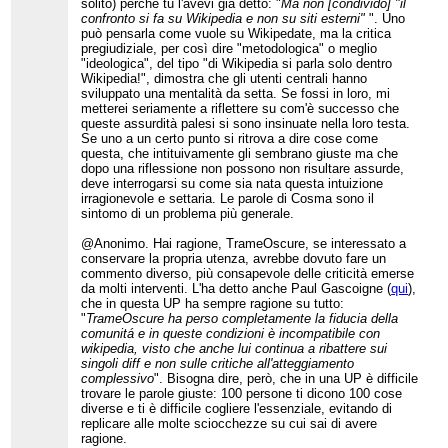
solito) perché tu l'avevi già detto: "
Ma non [condivido] "il
confronto si fa su Wikipedia e non su siti esterni"
". Uno
può pensarla come vuole su Wikipedate, ma la critica
pregiudiziale, per così dire "metodologica" o meglio
"ideologica", del tipo "di Wikipedia si parla solo dentro
Wikipedia!", dimostra che gli utenti centrali hanno
sviluppato una mentalità da setta. Se fossi in loro, mi
metterei seriamente a riflettere su com'è successo che
queste assurdità palesi si sono insinuate nella loro testa.
Se uno a un certo punto si ritrova a dire cose come
questa, che intituivamente gli sembrano giuste ma che
dopo una riflessione non possono non risultare assurde,
deve interrogarsi su come sia nata questa intuizione
irragionevole e settaria. Le parole di Cosma sono il
sintomo di un problema più generale.
@Anonimo. Hai ragione, TrameOscure, se interessato a
conservare la propria utenza, avrebbe dovuto fare un
commento diverso, più consapevole delle criticità emerse
da molti interventi. L'ha detto anche Paul Gascoigne (
qui
),
che in questa UP ha sempre ragione su tutto:
"
TrameOscure ha perso completamente la fiducia della
comunitá e in queste condizioni è incompatibile con
wikipedia, visto che anche lui continua a ribattere sui
singoli diff e non sulle critiche all'atteggiamento
complessivo
". Bisogna dire, però, che in una UP è difficile
trovare le parole giuste: 100 persone ti dicono 100 cose
diverse e ti è difficile cogliere l'essenziale, evitando di
replicare alle molte sciocchezze su cui sai di avere
ragione.