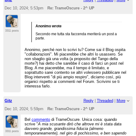
Dec 10, 2024; 5:53pm
Re: TrameOscure - 2^ UP
Anonimo wrote
3311 posts
Secondo me tutta sta faccenda meriterà un post a
parte.
Anonimo, perché non lo scrivi tu? Come sai il Blog ospita
"collaborazioni". Mi piacerebbe che altri lo usassero. Se
non sbaglio già una volta (a proposito del Tango della
morte?) hai detto che sarebbe il caso di farci un post nel
Blog. A me piacerebbe, ma il tempo è limitato, e
soprattutto sarei contento se altri volessero pubblicare nel
Blog interventi "di più ampio respiro", diciamo così, più
organici rispetto ai commenti nel Forum. Scrivimi se ti
interessa farlo.
Gitz
Reply
|
Threaded
|
More
Dec 10, 2024; 5:59pm
Re: TrameOscure - 2^ UP
Bel
commento
di TrameOscure. Unica cosa: quando
scrive "
A mia scusante dirò che altrove mi è stata data
davvero grande, grandissima fiducia (almeno
3311 posts
temporaneamente), nel giro di pochissimo, e ben sapendo