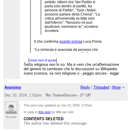
ambito, ottieni che "del Partito si
parla solo dentro al partito, tra
persone di Partito", "Solo i fedeli
possono parlare della Chiesa", "La
critica all'università va fatta solo
dall'interno", "Nessuno mi può
giudicare, nemmeno tu", eccetera
eccetera.
Il che conferma
quanto scrisse
Luca Poma:
"La richiesta è avanzata da persone che
evidentemente vivono in una “bolla
autoreferenziale”, dove non vige la legge italiana,
...
[
]
show rest of quote
ma solo i regolamenti di Wikipedia, e che
Setta religiosa non lo so. Ma è vero che un'affermazione
ritengono possibile – e anzi opportuno – tentare
del genere fa sembrare che le discussioni su Wikipedia
di censurare il lavoro di un giornalista,
siano scienza, se non religione o - peggio ancora - legge
minacciandolo velatamente di ritorsioni, pur di
tutelare i propri membri.
In definitiva, un
comportamento più vicino a quello di una “setta
religiosa”, che non a quello di una piattaforma
Anonimo
Reply
|
Threaded
|
More
aperta, inclusiva e plurale
"
Dec 10, 2024; 1:02pm
Re: TrameOscure - 2^ UP
This post was updated on
Jan 23, 2025; 2:37pm
.
In reply to
this post
by Wiki per tutti
81 posts
CONTENTS DELETED
The author has deleted this message.