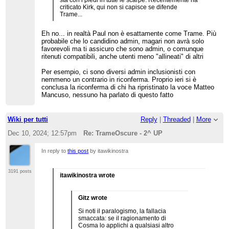
criticato Kirk, qui non si capisce se difende
Trame...
Eh no... in realtà Paul non è esattamente come Trame. Più
probabile che lo candidino admin, magari non avrà solo
favorevoli ma ti assicuro che sono admin, o comunque
ritenuti compatibili, anche utenti meno "allineati" di altri
Per esempio, ci sono diversi admin inclusionisti con
nemmeno un contrario in riconferma. Proprio ieri si è
conclusa la riconferma di chi ha ripristinato la voce Matteo
Mancuso, nessuno ha parlato di questo fatto
Wiki per tutti
Reply
|
Threaded
|
More
Dec 10, 2024; 12:57pm
Re: TrameOscure - 2^ UP
In reply to
this post
by itawikinostra
3191 posts
itawikinostra wrote
Gitz wrote
Si noti il paralogismo, la fallacia
smaccata: se il ragionamento di
Cosma lo applichi a qualsiasi altro