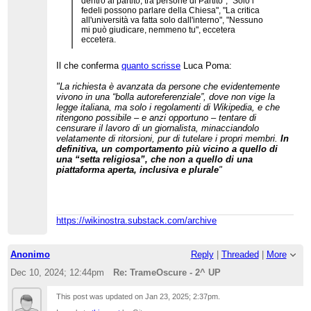
dentro al partito, tra persone di Partito", "Solo i
fedeli possono parlare della Chiesa", "La critica
all'università va fatta solo dall'interno", "Nessuno
mi può giudicare, nemmeno tu", eccetera
eccetera.
Il che conferma
quanto scrisse
Luca Poma:
"La richiesta è avanzata da persone che evidentemente
vivono in una “bolla autoreferenziale”, dove non vige la
legge italiana, ma solo i regolamenti di Wikipedia, e che
ritengono possibile – e anzi opportuno – tentare di
censurare il lavoro di un giornalista, minacciandolo
velatamente di ritorsioni, pur di tutelare i propri membri.
In
definitiva, un comportamento più vicino a quello di
una “setta religiosa”, che non a quello di una
piattaforma aperta, inclusiva e plurale
"
https://wikinostra.substack.com/archive
Anonimo
Reply
|
Threaded
|
More
Dec 10, 2024; 12:44pm
Re: TrameOscure - 2^ UP
This post was updated on
Jan 23, 2025; 2:37pm
.