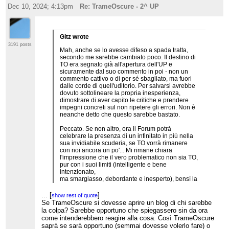
Dec 10, 2024; 4:13pm
Re: TrameOscure - 2^ UP
Gitz wrote
3191 posts
Mah, anche se lo avesse difeso a spada tratta,
secondo me sarebbe cambiato poco. Il destino di
TO era segnato già all'apertura dell'UP e
sicuramente dal suo commento in poi - non un
commento cattivo o di per sé sbagliato, ma fuori
dalle corde di quell'uditorio. Per salvarsi avrebbe
dovuto sottolineare la propria inesperienza,
dimostrare di aver capito le critiche e prendere
impegni concreti sul non ripetere gli errori. Non è
neanche detto che questo sarebbe bastato.
Peccato. Se non altro, ora il Forum potrà
celebrare la presenza di un infinitato in più nella
sua invidiabile scuderia, se TO vorrà rimanere
con noi ancora un po'... Mi rimane chiara
l'impressione che il vero problematico non sia TO,
pur con i suoi limiti (intelligente e bene
intenzionato,
ma smargiasso, debordante e inesperto), bensì la
"Comunità" - i vari Fresh Blood, Actor, Cosma,
Friniate, ecc., incapaci di integrare un utente del
...
[
]
show rest of quote
genere. Pessima prova anche per le nuove
Se TrameOscure si dovesse aprire un blog di chi sarebbe
speranze periferiche, Walther e Smatteo.
la colpa? Sarebbe opportuno che spiegassero sin da ora
come intenderebbero reagire alla cosa. Così TrameOscure
saprà se sarà opportuno (semmai dovesse volerlo fare) o