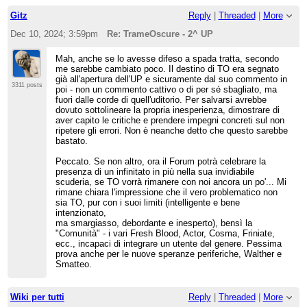
Gitz
Reply
|
Threaded
|
More
Dec 10, 2024; 3:59pm
Re: TrameOscure - 2^ UP
Mah, anche se lo avesse difeso a spada tratta, secondo
me sarebbe cambiato poco. Il destino di TO era segnato
già all'apertura dell'UP e sicuramente dal suo commento in
3311 posts
poi - non un commento cattivo o di per sé sbagliato, ma
fuori dalle corde di quell'uditorio. Per salvarsi avrebbe
dovuto sottolineare la propria inesperienza, dimostrare di
aver capito le critiche e prendere impegni concreti sul non
ripetere gli errori. Non è neanche detto che questo sarebbe
bastato.
Peccato. Se non altro, ora il Forum potrà celebrare la
presenza di un infinitato in più nella sua invidiabile
scuderia, se TO vorrà rimanere con noi ancora un po'... Mi
rimane chiara l'impressione che il vero problematico non
sia TO, pur con i suoi limiti (intelligente e bene
intenzionato,
ma smargiasso, debordante e inesperto), bensì la
"Comunità" - i vari Fresh Blood, Actor, Cosma, Friniate,
ecc., incapaci di integrare un utente del genere. Pessima
prova anche per le nuove speranze periferiche, Walther e
Smatteo.
Wiki per tutti
Reply
|
Threaded
|
More