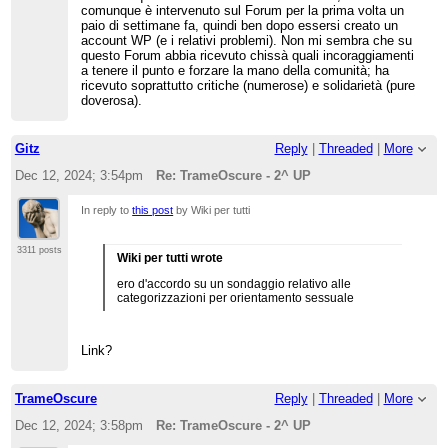
comunque è intervenuto sul Forum per la prima volta un
paio di settimane fa, quindi ben dopo essersi creato un
account WP (e i relativi problemi). Non mi sembra che su
questo Forum abbia ricevuto chissà quali incoraggiamenti
a tenere il punto e forzare la mano della comunità; ha
ricevuto soprattutto critiche (numerose) e solidarietà (pure
doverosa).
Gitz
Reply
|
Threaded
|
More
Dec 12, 2024; 3:54pm
Re: TrameOscure - 2^ UP
In reply to
this post
by Wiki per tutti
3311 posts
Wiki per tutti wrote
ero d'accordo su un sondaggio relativo alle
categorizzazioni per orientamento sessuale
Link?
TrameOscure
Reply
|
Threaded
|
More
Dec 12, 2024; 3:58pm
Re: TrameOscure - 2^ UP