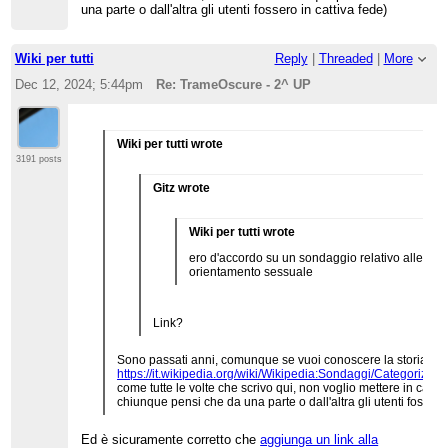
una parte o dall'altra gli utenti fossero in cattiva fede)
Wiki per tutti
Reply
|
Threaded
|
More
Dec 12, 2024; 5:44pm
Re: TrameOscure - 2^ UP
Wiki per tutti wrote
3191 posts
Gitz wrote
Wiki per tutti wrote
ero d'accordo su un sondaggio relativo alle cat
orientamento sessuale
Link?
Sono passati anni, comunque se vuoi conoscere la storia è
https://it.wikipedia.org/wiki/Wikipedia:Sondaggi/Categoriz
come tutte le volte che scrivo qui, non voglio mettere in catt
chiunque pensi che da una parte o dall'altra gli utenti fossero 
Ed è sicuramente corretto che
aggiunga un link alla