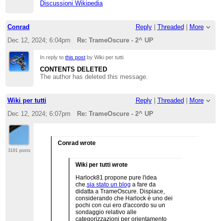
Discussioni Wikipedia
Conrad
Reply
|
Threaded
|
More
Dec 12, 2024; 6:04pm
Re: TrameOscure - 2^ UP
In reply to
this post
by Wiki per tutti
CONTENTS DELETED
The author has deleted this message.
Wiki per tutti
Reply
|
Threaded
|
More
Dec 12, 2024; 6:07pm
Re: TrameOscure - 2^ UP
Conrad wrote
3191 posts
Wiki per tutti wrote
Harlock81 propone pure l'idea
che.
sia stato un blog
a fare da
didatta a TrameOscure. Dispiace,
considerando che Harlock è uno dei
pochi con cui ero d'accordo su un
sondaggio relativo alle
categorizzazioni per orientamento