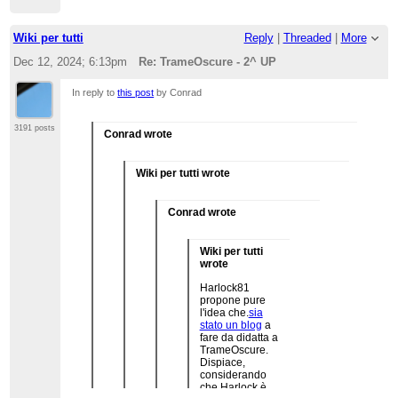
ha pregi e difetti
Scusate, cosa c'entra il sondaggio
dell'orientamento sessuale con
l'infinito di TrameOscure?
Wiki per tutti
Reply
|
Threaded
|
More
Dec 12, 2024; 6:13pm
Re: TrameOscure - 2^ UP
In reply to
this post
by Conrad
3191 posts
Conrad wrote
Wiki per tutti wrote
Conrad wrote
Wiki per tutti
wrote
Harlock81
propone pure
l'idea che.
sia
stato un blog
a
fare da didatta a
TrameOscure.
Dispiace,
considerando
che Harlock è