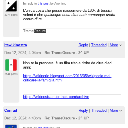
In reply to
this post
by Anonimo
L'unica cosa che posso riassumere da 180k di tossici
veleni è che
qualunque cosa dirai sarà comunque usata
2374 posts
contro di te
.
Trame
Oscure
itawikinostra
Reply
|
Threaded
|
More
Dec 12, 2024; 4:04pm
Re: TrameOscure - 2^ UP
Non te la prendere, è un film trito e ritrito da oltre dieci
anni:
2541 posts
https://wikiperle.blogspot.com/2013/05/wikipedia-mai-
criticare-la-famiglia.html
https://wikinostra.substack.com/archive
Conrad
Reply
|
Threaded
|
More
Dec 12, 2024; 4:43pm
Re: TrameOscure - 2^ UP
In reply to
this post
by Gitz