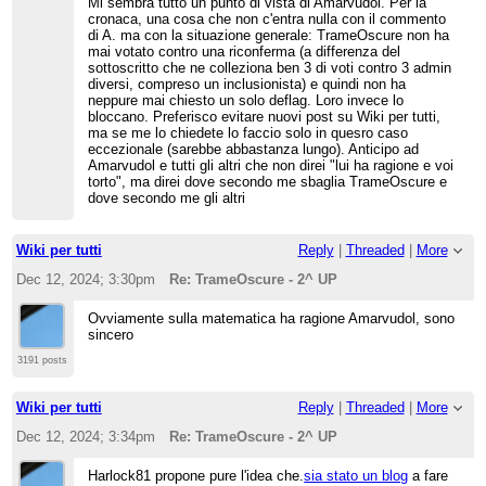
Mi sembra tutto un punto di vista di Amarvudol. Per la
cronaca, una cosa che non c'entra nulla con il commento
di A. ma con la situazione generale: TrameOscure non ha
mai votato contro una riconferma (a differenza del
sottoscritto che ne colleziona ben 3 di voti contro 3 admin
diversi, compreso un inclusionista) e quindi non ha
neppure mai chiesto un solo deflag. Loro invece lo
bloccano. Preferisco evitare nuovi post su Wiki per tutti,
ma se me lo chiedete lo faccio solo in quesro caso
eccezionale (sarebbe abbastanza lungo). Anticipo ad
Amarvudol e tutti gli altri che non direi "lui ha ragione e voi
torto", ma direi dove secondo me sbaglia TrameOscure e
dove secondo me gli altri
Wiki per tutti
Reply
|
Threaded
|
More
Dec 12, 2024; 3:30pm
Re: TrameOscure - 2^ UP
Ovviamente sulla matematica ha ragione Amarvudol, sono
sincero
3191 posts
Wiki per tutti
Reply
|
Threaded
|
More
Dec 12, 2024; 3:34pm
Re: TrameOscure - 2^ UP
Harlock81 propone pure l'idea che.
sia stato un blog
a fare