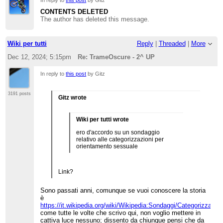
CONTENTS DELETED
The author has deleted this message.
Wiki per tutti
Reply
|
Threaded
|
More
Dec 12, 2024; 5:15pm
Re: TrameOscure - 2^ UP
In reply to
this post
by Gitz
3191 posts
Gitz wrote
Wiki per tutti wrote
ero d'accordo su un sondaggio
relativo alle categorizzazioni per
orientamento sessuale
Link?
Sono passati anni, comunque se vuoi conoscere la storia
è
https://it.wikipedia.org/wiki/Wikipedia:Sondaggi/Categorizzaz
come tutte le volte che scrivo qui, non voglio mettere in
cattiva luce nessuno; dissento da chiunque pensi che da