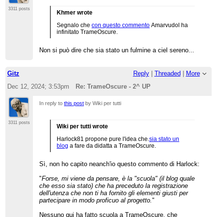
3311 posts
Khmer wrote
Segnalo che
con questo commento
Amarvudol ha
infinitato TrameOscure.
Non si può dire che sia stato un fulmine a ciel sereno...
Gitz
Reply
|
Threaded
|
More
Dec 12, 2024; 3:53pm
Re: TrameOscure - 2^ UP
In reply to
this post
by Wiki per tutti
3311 posts
Wiki per tutti wrote
Harlock81 propone pure l'idea che.
sia stato un
blog
a fare da didatta a TrameOscure.
Sì, non ho capito neanch'io questo commento di Harlock:
"
Forse, mi viene da pensare, è la "scuola" (il blog quale
che esso sia stato) che ha preceduto la registrazione
dell'utenza che non ti ha fornito gli elementi giusti per
partecipare in modo proficuo al progetto.
"
Nessuno qui ha fatto scuola a TrameOscure, che