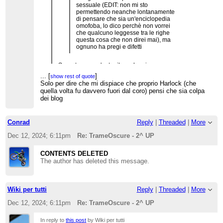
sessuale (EDIT: non mi sto
permettendo neanche lontanamente
di pensare che sia un'enciclopedia
omofoba, lo dico perchè non vorrei
che qualcuno leggesse tra le righe
questa cosa che non direi mai), ma
ognuno ha pregi e difetti
Scusate, cosa c'entra il sondaggio
dell'orientamento sessuale con l'infinito di
...
[
]
show rest of quote
TrameOscure?
Solo per dire che mi dispiace che proprio Harlock (che
quella volta fu davvero fuori dal coro) pensi che sia colpa
dei blog
Conrad
Reply
|
Threaded
|
More
Dec 12, 2024; 6:11pm
Re: TrameOscure - 2^ UP
CONTENTS DELETED
The author has deleted this message.
Wiki per tutti
Reply
|
Threaded
|
More
Dec 12, 2024; 6:11pm
Re: TrameOscure - 2^ UP
In reply to
this post
by Wiki per tutti