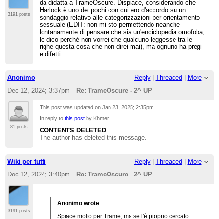
da didatta a TrameOscure. Dispiace, considerando che
Harlock è uno dei pochi con cui ero d'accordo su un
3191 posts
sondaggio relativo alle categorizzazioni per orientamento
sessuale (EDIT: non mi sto permettendo neanche
lontanamente di pensare che sia un'enciclopedia omofoba,
lo dico perchè non vorrei che qualcuno leggesse tra le
righe questa cosa che non direi mai), ma ognuno ha pregi
e difetti
Anonimo
Reply
|
Threaded
|
More
Dec 12, 2024; 3:37pm
Re: TrameOscure - 2^ UP
This post was updated on
Jan 23, 2025; 2:35pm
.
In reply to
this post
by Khmer
81 posts
CONTENTS DELETED
The author has deleted this message.
Wiki per tutti
Reply
|
Threaded
|
More
Dec 12, 2024; 3:40pm
Re: TrameOscure - 2^ UP
Anonimo wrote
3191 posts
Spiace molto per Trame, ma se l'è proprio cercato.