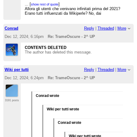
uno dei pochi
...
[
]
show rest of quote
con cui ero
Allora gli utenti che venivano infinitati prima del 2021?
d'accordo su un
Erano tutti influenzati da Wikiperle? No, dai
sondaggio
...
[
]
relativo alle
show rest of quote
Se devo essere sincero penso quasi tutti gli admin
categorizzazioni
ritengano Trame influenzato dai blog nelle sue
per
Conrad
Reply
|
Threaded
|
More
critiche e contestazioni. Insomma, anche se Trame
orientamento
...
[
]
show rest of quote
non è sock di Gitz, difficile credere non abbia preso
sessuale (EDIT:
Solo per dire che mi dispiace che proprio
Dec 12, 2024; 6:16pm
Re: TrameOscure - 2^ UP
spunto da lui nell'argomentare...
non mi sto
Harlock (che quella volta fu davvero fuori
permettendo
dal coro) pensi che sia colpa dei blog
...
[
]
show rest of quote
CONTENTS DELETED
neanche
Scusate, cosa c'entra il
lontanamente di
The author has deleted this message.
sondaggio dell'orientamento
pensare che sia
sessuale con l'infinito di
un'enciclopedia
TrameOscure?
omofoba, lo
dico perchè non
Wiki per tutti
Reply
|
Threaded
|
More
vorrei che
qualcuno
Dec 12, 2024; 6:24pm
Re: TrameOscure - 2^ UP
leggesse tra le
righe questa
cosa che non
direi mai), ma
Conrad wrote
ognuno ha
3191 posts
pregi e difetti
Wiki per tutti wrote
Conrad wrote
Wiki per tutti wrote