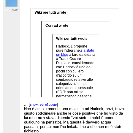
3191 posts
Wiki per tutti wrote
Conrad wrote
Wiki per tutti wrote
Harlock81 propone
pure l'idea che.
sia stato
un blog
a fare da didatta
a TrameOscure.
Dispiace, considerando
che Harlock è uno dei
pochi con cui ero
d'accordo su un
sondaggio relativo alle
categorizzazioni per
orientamento sessuale
(EDIT: non mi sto
permettendo neanche
lontanamente di
...
[
]
pensare che sia
show rest of quote
un'enciclopedia
Non è assolutamente una molestia ad Harlock, anzi, trovo
omofoba, lo dico perchè
giusto sottolineare anche le cose positive che ho visto da
non vorrei che qualcuno
...
[
]
lui (che
non
stava dicendo "voi siete omofobi" come
show rest of quote
leggesse tra le righe
Solo per dire che mi dispiace che proprio Harlock
qualcuno ha pensato). Ma questa è davvero acqua
questa cosa che non
(che quella volta fu davvero fuori dal coro) pensi
passata, per cui non l'ho linkata fino a che non mi è stato
direi mai), ma ognuno
che sia colpa dei blog
...
[
]
show rest of quote
richiesto