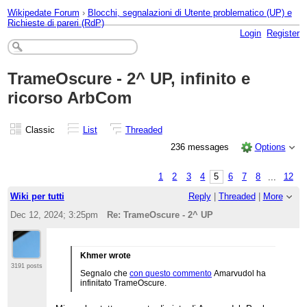
Wikipedate Forum
›
Blocchi, segnalazioni di Utente problematico (UP) e
Richieste di pareri (RdP)
Login
Register
TrameOscure - 2^ UP, infinito e
ricorso ArbCom
Classic
List
Threaded
236 messages
Options
1
2
3
4
5
6
7
8
...
12
Wiki per tutti
Reply
|
Threaded
|
More
Dec 12, 2024; 3:25pm
Re: TrameOscure - 2^ UP
Khmer wrote
3191 posts
Segnalo che
con questo commento
Amarvudol ha
infinitato TrameOscure.