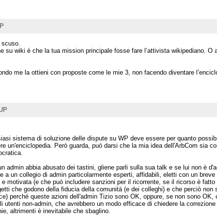
UP
e scuso.
ne su wiki è che la tua mission principale fosse fare l’attivista wikipediano. 
ndo me la ottieni con proposte come le mie 3, non facendo diventare l’enciclop
 UP
asi sistema di soluzione delle dispute su WP deve essere per quanto possib
vere un'enciclopedia. Però guarda, può darsi che la mia idea dell'ArbCom sia 
cratica.
dmin abbia abusato dei tastini, gliene parli sulla sua talk e se lui non è d'ac
ere a un collegio di admin particolarmente esperti, affidabili, eletti con un b
motivata (e che può includere sanzioni per il ricorrente, se il ricorso è fatto 
ggetti che godono della fiducia della comunità (e dei colleghi) e che perciò non 
) perché queste azioni dell'admin Tizio sono OK, oppure, se non sono OK, che 
i utenti non-admin, che avrebbero un modo efficace di chiedere la correzione d
ie, altrimenti è inevitabile che sbaglino.