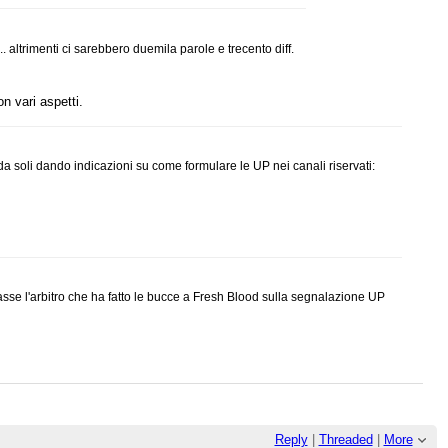
 altrimenti ci sarebbero duemila parole e trecento diff.
n vari aspetti.
o da soli dando indicazioni su come formulare le UP nei canali riservati:
passe l'arbitro che ha fatto le bucce a Fresh Blood sulla segnalazione UP
Reply
|
Threaded
|
More