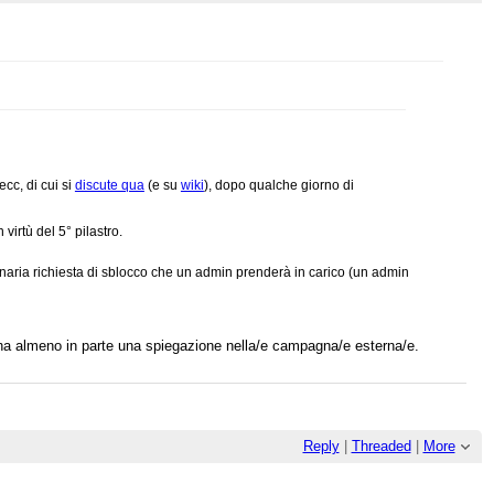
 ecc, di cui si
discute qua
(e su
wiki
), dopo qualche giorno di
n virtù del 5° pilastro.
inaria richiesta di sblocco che un admin prenderà in carico (un admin
ha almeno in parte una spiegazione nella/e campagna/e esterna/e.
Reply
|
Threaded
|
More