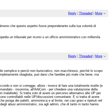
Reply
|
Threaded
|
More
O almeno che questo aspetto fosse preponderante sulla tua volontà di
edia un tribunale per ricorsi o un ufficio amministrativo con millemila
Reply
|
Threaded
|
More
ile semplice e perciò non burocratico, non macchinoso, perché lo scopo
completamente sbagliata, può darsi che farebbe più male che bene, ma
cordo e non si corregge, allora - invece di fare una totalmente inutile (e
reve mandato - insomma, all'ArbCom - per chiedere una valutazione della
in malafede). Si tratta solo di avere un percorso alternativo alle UP per
sono controllabili nelle UP/discussioni comunitarie. E si tratta di avere
ponga dei paletti, ammonisca e al limite, nei casi gravi e ripetuti nel
egli abusi amministrativi, sia agli admin, che di tanto in tanto hanno