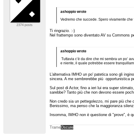
ashoppio wrote
Vedremo che succede. Spero vivamente che tu p
2374 posts
Ti ringrazio. :-)
Nel frattempo sono diventato AV su Commons per 
ashoppio wrote
Tuttavia c’è da dire che mi sembra un po’ avv
e niente, il quale potrebbe essere tranquill
L'alternativa IMHO un po' patetica sono gli ingi
sincera. A me sembrerebbe più opportunistica pe
Sul post di Actor, fino a ieri lui era super stimat
sarebbe? Tanto più che non devono essere pochi
Non credo sia un pettegolezzo, mi pare più che chia
Benissimo, ma penso che la maggioranza silenzios
Insomma, IMHO non è questione di "prove", è quest
Trame
Oscure