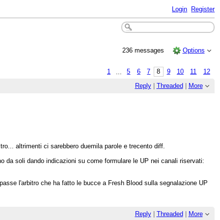
Login
Register
236 messages
Options
1
...
5
6
7
8
9
10
11
12
Reply
|
Threaded
|
More
o... altrimenti ci sarebbero duemila parole e trecento diff.
ano da soli dando indicazioni su come formulare le UP nei canali riservati:
cipasse l'arbitro che ha fatto le bucce a Fresh Blood sulla segnalazione UP
Reply
|
Threaded
|
More