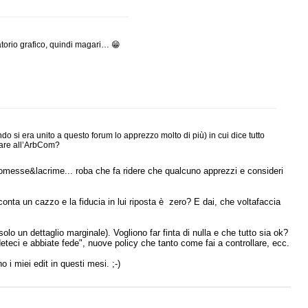
atorio grafico, quindi magari… 😁
 si era unito a questo forum lo apprezzo molto di più) in cui dice tutto
tare all’ArbCom?
promesse&lacrime... roba che fa ridere che qualcuno apprezzi e consideri
 conta un cazzo e la fiducia in lui riposta è zero? E dai, che voltafaccia
solo un dettaglio marginale). Vogliono far finta di nulla e che tutto sia ok?
teci e abbiate fede", nuove policy che tanto come fai a controllare, ecc.
i miei edit in questi mesi. ;-)