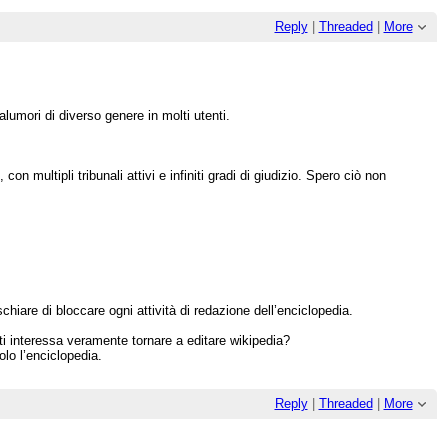
Reply
|
Threaded
|
More
umori di diverso genere in molti utenti.
 multipli tribunali attivi e infiniti gradi di giudizio. Spero ciò non
are di bloccare ogni attività di redazione dell’enciclopedia.
i interessa veramente tornare a editare wikipedia?
lo l’enciclopedia.
Reply
|
Threaded
|
More