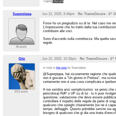
Trame
Oscure
Superpippa
Jun 22, 2025; 8:40pm
Re: TrameOscure - 2^ 
Forse ho un pregiudizio su di te. Nel caso me n
L’impressione che ho tratto dalla tua contribuzio
contribuire alle voci.
Sono d’accordo sulla correttezza. Ma quella seco
regole.
36 posts
Gitz
Jun 22, 2025; 10:30pm
Re: TrameOscure - 2^
In reply to
this post
by Superpippa
@Superpippa, hai sicuramente ragione che qualsi
non è giocare a "Un giorno in Pretura", ma scri
certamente non è una cosa complicata e iperburo
A me sembra anzi semplicissimo: se pensi che un a
3311 posts
pericolosa) RdP o UP su di lui - tu ti puoi rivolg
questione, valutazione che deve essere pubblica e 
controllare il rispetto delle regole da parte di so
qualcuno che spieghi chiaramente (se ne è capace
tempo, deflagghi. Questo potrebbe servire sia agl
bisogno di qualcuno che gi dia una tirata d'orecch