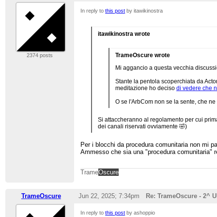
In reply to
this post
by itawikinostra
itawikinostra wrote
TrameOscure wrote
2374 posts
Mi aggancio a questa vecchia discussio
Stante la pentola scoperchiata da Acto
meditazione ho deciso
di vedere che 
O se l'ArbCom non se la sente, che ne 
Si attaccheranno al regolamento per cui prima
dei canali riservati ovviamente 🤣)
Per i blocchi da procedura comunitaria non mi pa
Ammesso che sia una "procedura comunitaria" rea
Trame
Oscure
TrameOscure
Jun 22, 2025; 7:34pm
Re: TrameOscure - 2^ 
In reply to
this post
by ashoppio