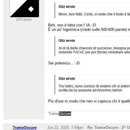
Gitz wrote
Bene, ben fatto. Certo, si vede che il testo è
2374 posts
Beh, non è fatta con l' IA :-D
È un po' logorroica (credo sulle 500-600 parole)
Gitz wrote
Al di là delle chances di successo, bisogna pur
violando l'UCoC per poi (forse) rimediare alle
Sei polemico... :-D
Gitz wrote
Tra l'altro, sono curioso di vedere chi si ast
scritta da lui assieme ad Anonimo Admin.
Più d'uno in modo che non si capisca chi è quello
Trame
Oscure
TrameOscure
Jun 22, 2025; 7:59pm
Re: TrameOscure - 2^ 