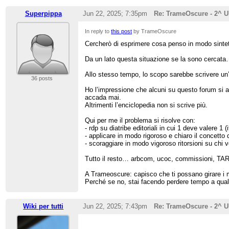
Superpippa
Jun 22, 2025; 7:35pm
Re: TrameOscure - 2^ 
In reply to
this post
by TrameOscure
Cercherò di esprimere cosa penso in modo sintet
Da un lato questa situazione se la sono cercata…
Allo stesso tempo, lo scopo sarebbe scrivere u
36 posts
Ho l’impressione che alcuni su questo forum si aus
accada mai.
Altrimenti l’enciclopedia non si scrive più.
Qui per me il problema si risolve con:
- rdp su diatribe editoriali in cui 1 deve valere 1 
- applicare in modo rigoroso e chiaro il concetto d
- scoraggiare in modo vigoroso ritorsioni su chi v
Tutto il resto… arbcom, ucoc, commissioni, TAR, 
A Trameoscure: capisco che ti possano girare i m
Perché se no, stai facendo perdere tempo a qual
Wiki per tutti
Jun 22, 2025; 7:43pm
Re: TrameOscure - 2^ 