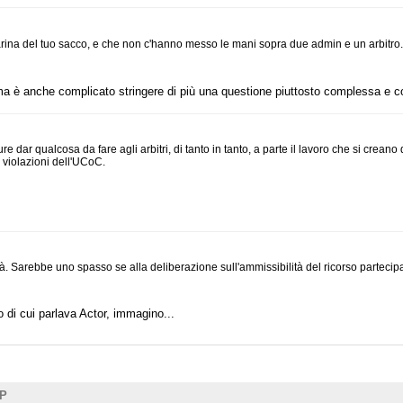
 farina del tuo sacco, e che non c'hanno messo le mani sopra due admin e un arbitro...
 ma è anche complicato stringere di più una questione piuttosto complessa e co
e dar qualcosa da fare agli arbitri, di tanto in tanto, a parte il lavoro che si crean
 violazioni dell'UCoC.
errà. Sarebbe uno spasso se alla deliberazione sull'ammissibilità del ricorso parteci
 di cui parlava Actor, immagino...
UP