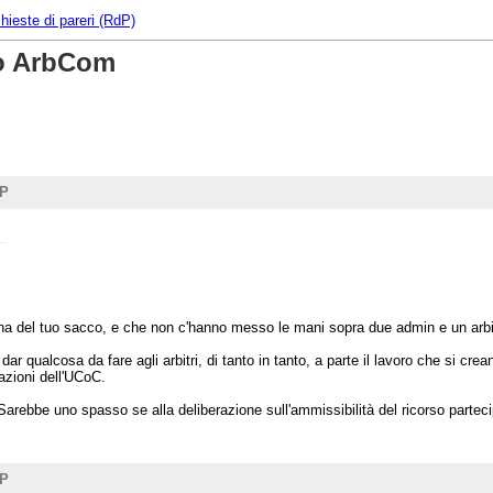
hieste di pareri (RdP)
so ArbCom
UP
rina del tuo sacco, e che non c'hanno messo le mani sopra due admin e un arbitr
ar qualcosa da fare agli arbitri, di tanto in tanto, a parte il lavoro che si cre
lazioni dell'UCoC.
à. Sarebbe uno spasso se alla deliberazione sull'ammissibilità del ricorso parte
UP