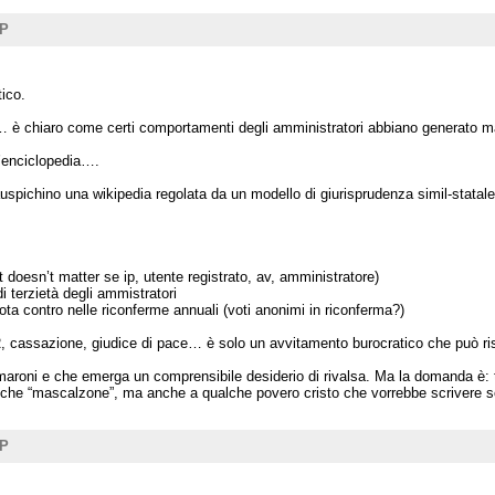
UP
ico.
 è chiaro come certi comportamenti degli amministratori abbiano generato mal
n’enciclopedia….
pichino una wikipedia regolata da un modello di giurisprudenza simil-statale, con
(it doesn’t matter se ip, utente registrato, av, amministratore)
i terzietà degli ammistratori
ota contro nelle riconferme annuali (voti anonimi in riconferma?)
cassazione, giudice di pace… è solo un avvitamento burocratico che può rischi
aroni e che emerga un comprensibile desiderio di rivalsa. Ma la domanda è: t
che “mascalzone”, ma anche a qualche povero cristo che vorrebbe scrivere so
UP