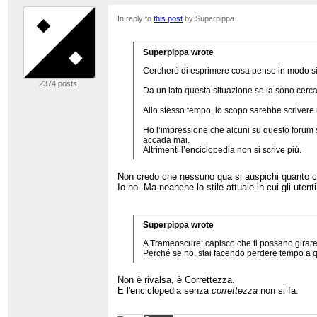
In reply to
this post
by Superpippa
Superpippa wrote
Cercherò di esprimere cosa penso in modo si
2374 posts
Da un lato questa situazione se la sono cerc
Allo stesso tempo, lo scopo sarebbe scriver
Ho l’impressione che alcuni su questo forum si 
accada mai.
Altrimenti l’enciclopedia non si scrive più.
Non credo che nessuno qua si auspichi quanto c
Io no. Ma neanche lo stile attuale in cui gli uten
Superpippa wrote
A Trameoscure: capisco che ti possano girare
Perché se no, stai facendo perdere tempo a q
Non è rivalsa, è Correttezza.
E l'enciclopedia senza
correttezza
non si fa.