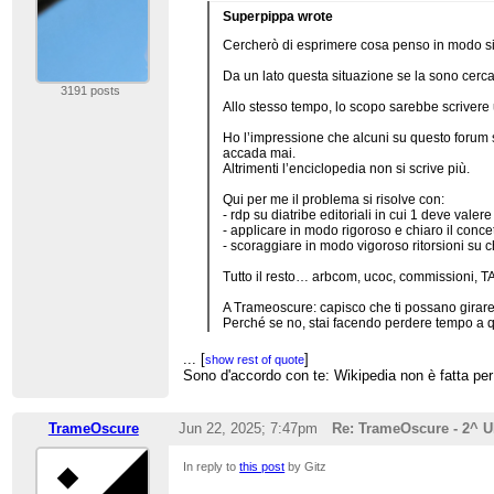
Superpippa wrote
Cercherò di esprimere cosa penso in modo si
Da un lato questa situazione se la sono cerc
3191 posts
Allo stesso tempo, lo scopo sarebbe scriver
Ho l’impressione che alcuni su questo forum si 
accada mai.
Altrimenti l’enciclopedia non si scrive più.
Qui per me il problema si risolve con:
- rdp su diatribe editoriali in cui 1 deve valere
- applicare in modo rigoroso e chiaro il concet
- scoraggiare in modo vigoroso ritorsioni su c
Tutto il resto… arbcom, ucoc, commissioni, TA
A Trameoscure: capisco che ti possano girare
Perché se no, stai facendo perdere tempo a q
...
[
]
show rest of quote
Sono d'accordo con te: Wikipedia non è fatta per
TrameOscure
Jun 22, 2025; 7:47pm
Re: TrameOscure - 2^ 
In reply to
this post
by Gitz