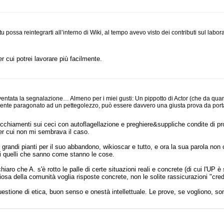
ossa reintegrarti all’interno di Wiki, al tempo avevo visto dei contributi sul labor
cui potrei lavorare più facilmente.
entata la segnalazione… Almeno per i miei gusti: Un pippotto di Actor (che da quando
amente paragonato ad un pettegolezzo, può essere davvero una giusta prova da por
nocchiamenti sui ceci con autoflagellazione e preghiere&suppliche condite di 
r cui non mi sembrava il caso.
o, grandi pianti per il suo abbandono, wikioscar e tutto, e ora la sua parola non
 quelli che sanno come stanno le cose.
ro che A. s'è rotto le palle di certe situazioni reali e concrete (di cui l'UP è 
a della comunità voglia risposte concrete, non le solite rassicurazioni "crede
ione di etica, buon senso e onestà intellettuale. Le prove, se vogliono, sono 