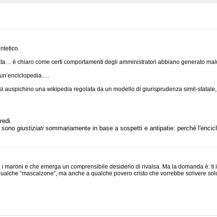
ntetico.
ata… è chiaro come certi comportamenti degli amministratori abbiano generato malum
e un’enciclopedia….
auspichino una wikipedia regolata da un modello di giurisprudenza simil-statale, con 
redi.
ti sono
giustiziati
sommariamente in base a sospetti e antipatie: perché l'encicl
 i maroni e che emerga un comprensibile desiderio di rivalsa. Ma la domanda è: ti 
ualche “mascalzone”, ma anche a qualche povero cristo che vorrebbe scrivere solo