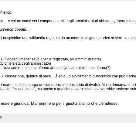
ntetico.
ata… è chiaro come certi comportamenti degli amministratori abbiano generato malum
e un’enciclopedia….
auspichino una wikipedia regolata da un modello di giurisprudenza simil-statale, con 
 1 (it doesn’t matter se ip, utente registrato, av, amministratore)
to di terzietà degli ammistratori
hi vota contro nelle riconferme annuali (voti anonimi in riconferma?)
R, cassazione, giudice di pace… è solo un avvitamento burocratico che può rischiare
 i maroni e che emerga un comprensibile desiderio di rivalsa. Ma la domanda è: ti 
ualche “mascalzone”, ma anche a qualche povero cristo che vorrebbe scrivere solo
 essere giuridica. Ma nemmeno per il giustizialismo che c'è adesso
UP