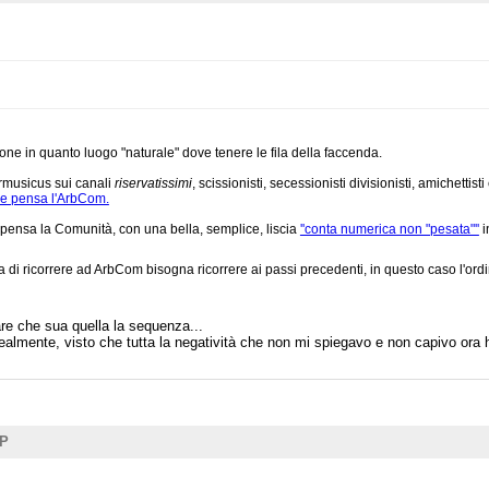
ne in quanto luogo "naturale" dove tenere le fila della faccenda.
rmusicus sui canali
riservatissimi
, scissionisti, secessionisti divisionisti, amichettisti
ne pensa l'ArbCom.
pensa la Comunità, con una bella, semplice, liscia
''conta numerica non "pesata"''
i
 di ricorrere ad ArbCom bisogna ricorrere ai passi precedenti, in questo caso l'ord
re che sua quella la sequenza...
lmente, visto che tutta la negatività che non mi spiegavo e non capivo ora 
UP