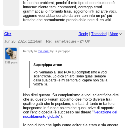
Io non ho problemi, perché il mio tipo di contribuzione é
innocuo: niente temi controversi, correggo errori
grammaticali o riformulo frasi, aggiorno link ad altre voci,
aggiorno voci abbandonate da anni con info un po’ più
fresche che normalmente prendo dalle note di en.wiki.
Gitz
Reply
|
Threaded
|
More
Jun 26, 2025; 12:14am
Re: TrameOscure - 2^ UP
In reply to
this post
by Superpippa
3311 posts
Superpippa wrote
Poi veniamo al suo POV su complottismo e voci
scientifiche. Lo dico chiaro: sono quasi sempre
dalla sua parte (e mi sembra di capire non dalla
vostra :)).
Non direi questo. Su complottismo e voci scientifiche direi
che su questo Forum abbiamo idee molto diverse tra i
quattro gatti che lo popolano, e infatti di tanto in tanto ci
impegnamo in furiose polemiche quasi prive di rapporto
con l'enciclopedia (è successo nel thread "
Negazione del
riscaldamento globale
").
Io non dubito che Ignis come editor sia stato e sia ancora