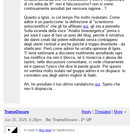
di chi edita da IP: non è faticosissimo? non si viene
continuamente annullati per nessuna ragione...?
Quanto a Ignis, io col tempo l'ho molto rivalutato. Come
editor è un pasticcione: la definizione di "scientismo
antiscientifico" che gli ho affibiato
qui
, gli sta a pennello.
Sulla vicenda della voce "Analisi bioenergetica" prima o
poi sarà il caso di fare un post del blog, perché è istruttiva
dei danni creati dal potere editoriale senza contrappesi
degli utenti centrali e anche perché è troppo divertente - da
sbellicarsi. Però come admin ho un'alta opinione di Ignis.
Ti terrà settimane a discutere inutilmente annullando ogni
tua modifica ma non ti blocca, né ti minaccia o abusa dei
tastini; nelle discussioni comunitarie, ci vede chiaramente
ed è spesso l'unico che dice le parole giuste. Per questo
mi sembra molto isolato nel gruppo admin e mi dispiace: lo
considero uno degli admin migliori di itwiki.
Ah, ho annullato il tuo ultimo vandalismo
qui
. Spero che
non ti dispiaccia...
TrameOscure
Reply
|
Threaded
|
More
Jun 25, 2025; 6:28pm
Re: TrameOscure - 2^ UP
In reply to
this post
by itawikinostra