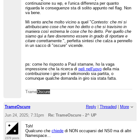
continuazione su wp, e l'unica differenza per quanto
riguarda le conseguenze sta di solito appunto nel flag. Non
va bene.
Mi sento anche molto vicino a quel "
Contesto: che mi si
attribuiscano cose che non ho detto o che si travisino in
maniera così estrema le cose che ho detto. Per quello che
siamo qui a fare dovremmo essere in grado di riportare e
citare correttamente.
", perfetta sintesi che calza a pennello
in un sacco di "oscure" vicende.
ps: come ho risposto a Paul stamane, ho la vaga
impressione che la ricerca di
peli nell'uovo
della mia
contribuzione i giro per il wikimondo sia partita, o
comunque qualche domanda in giro sia stata fatta.
Trame
Oscure
TrameOscure
Reply
|
Threaded
|
More
Jun 24, 2025; 7:31pm
Re: TrameOscure - 2^ UP
Toh!
Qualcuno che
chiede
di NON occuparsi del NS0 ma di altri
Namespace...
2379 posts