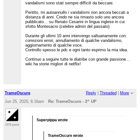
vandalismi sono stati sempre difficili da beccare.
Pentito, mi autoannullo i vandalismi non ancora beccati a
distanza di anni. Credo ne sia rimasto solo uno ancora
pubblicato… su Renato Cesarini in lingua inglese in cui
sfotto Montesacro (celebre admin del passato).
Durante gli ultimi 10 anni intervengo saltuariamente con:
correzioni errori, annullamento di qualche vandalismo,
aggiornamento di qualche voce.
Controllo spesso le pdc e ogni tanto esprimo la mia idea.
Continuo a seguire tutte le diatribe con grande passione…
wiki ha storie migliori di netflix!
TrameOscure
Reply
|
Threaded
|
More
Jun 25, 2025; 6:16am
Re: TrameOscure - 2^ UP
Superpippa wrote
2379 posts
TrameOscure wrote