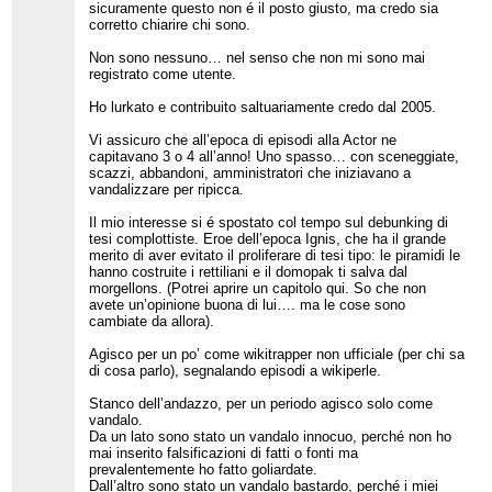
sicuramente questo non é il posto giusto, ma credo sia
corretto chiarire chi sono.
Non sono nessuno… nel senso che non mi sono mai
registrato come utente.
Ho lurkato e contribuito saltuariamente credo dal 2005.
Vi assicuro che all’epoca di episodi alla Actor ne
capitavano 3 o 4 all’anno! Uno spasso… con sceneggiate,
scazzi, abbandoni, amministratori che iniziavano a
vandalizzare per ripicca.
Il mio interesse si é spostato col tempo sul debunking di
tesi complottiste. Eroe dell’epoca Ignis, che ha il grande
merito di aver evitato il proliferare di tesi tipo: le piramidi le
hanno costruite i rettiliani e il domopak ti salva dal
morgellons. (Potrei aprire un capitolo qui. So che non
avete un’opinione buona di lui…. ma le cose sono
cambiate da allora).
Agisco per un po’ come wikitrapper non ufficiale (per chi sa
di cosa parlo), segnalando episodi a wikiperle.
Stanco dell’andazzo, per un periodo agisco solo come
vandalo.
Da un lato sono stato un vandalo innocuo, perché non ho
mai inserito falsificazioni di fatti o fonti ma
prevalentemente ho fatto goliardate.
Dall’altro sono stato un vandalo bastardo, perché i miei