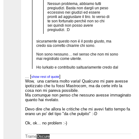
Nessun problema, abbiamo tutti
pregiudizi. Basta non dargli un peso
eccessivo nei giudizi ed essere
pronti ad aggiustare il tiro. Io verso di
te son fortunato perchè non so chi
sei quindi non posso avere
pregiudizi. :D
sicuramente questo non é il posto giusto, ma
credo sia corretto chiarire chi sono.
Non sono nessuno… nel senso che non mi sono
mai registrato come utente.
Ho lurkato e contribuito saltuariamente credo dal
2005.
...
[
]
show rest of quote
Vi assicuro che all’epoca di episodi alla Actor ne
Wow, una carriera molto varia! Qualcuno mi pare avesse
...
[
]
show rest of quote
capitavano 3 o 4 all’anno! Uno spasso… con
ipotizzato che tu fossi Mastrocom, ma da certe info la
sceneggiate, scazzi, abbandoni, amministratori
cosa non mi pareva possibile.
che iniziavano a vandalizzare per ripicca.
Ma comunque non penso che nessuno avesse immaginato
quanto hai rivelato.
Il mio interesse si é spostato col tempo sul
debunking di tesi complottiste. Eroe dell’epoca
Devo dire che allora le critiche che mi avevi fatto tempo fa
Ignis, che ha il grande merito di aver evitato il
erano un po' del tipo "da che pulpito" :-D
proliferare di tesi tipo: le piramidi le hanno
costruite i rettiliani e il domopak ti salva dal
Ok, ok... no problem :-)
morgellons. (Potrei aprire un capitolo qui. So che
non avete un’opinione buona di lui…. ma le cose
sono cambiate da allora).
Trame
Oscure