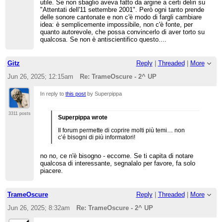
utile. Se non sbaglio aveva fatto da argine a certi deliri su
"Attentati dell'11 settembre 2001". Però ogni tanto prende
delle sonore cantonate e non c'è modo di fargli cambiare
idea: è semplicemente impossibile, non c'è fonte, per
quanto autorevole, che possa convincerlo di aver torto su
qualcosa. Se non è antiscientifico questo....
Gitz
Reply
|
Threaded
|
More
Jun 26, 2025; 12:15am
Re: TrameOscure - 2^ UP
In reply to
this post
by Superpippa
3311 posts
Superpippa wrote
Il forum permette di coprire molti più temi… non
c’é bisogni di più informatori!
no no, ce n'è bisogno - eccome. Se ti capita di notare
qualcosa di interessante, segnalalo per favore, fa solo
piacere.
TrameOscure
Reply
|
Threaded
|
More
Jun 26, 2025; 8:32am
Re: TrameOscure - 2^ UP