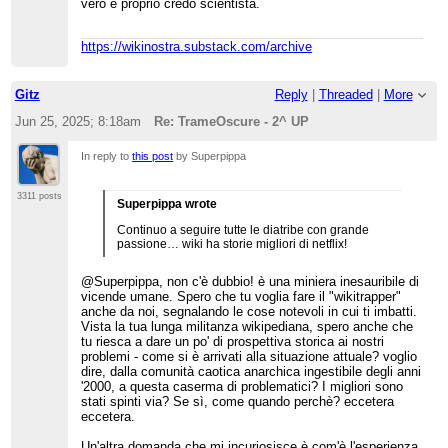
vero e proprio credo scientista.
https://wikinostra.substack.com/archive
Gitz
Reply
|
Threaded
|
More
Jun 25, 2025; 8:18am
Re: TrameOscure - 2^ UP
In reply to
this post
by Superpippa
3311 posts
Superpippa wrote
Continuo a seguire tutte le diatribe con grande
passione… wiki ha storie migliori di netflix!
@Superpippa, non c'è dubbio! è una miniera inesauribile di
vicende umane. Spero che tu voglia fare il "wikitrapper"
anche da noi, segnalando le cose notevoli in cui ti imbatti.
Vista la tua lunga militanza wikipediana, spero anche che
tu riesca a dare un po' di prospettiva storica ai nostri
problemi - come si è arrivati alla situazione attuale? voglio
dire, dalla comunità caotica anarchica ingestibile degli anni
'2000, a questa caserma di problematici? I migliori sono
stati spinti via? Se sì, come quando perchè? eccetera
eccetera.
Un'altra domanda che mi incuriosisce è com'è l'esperienza