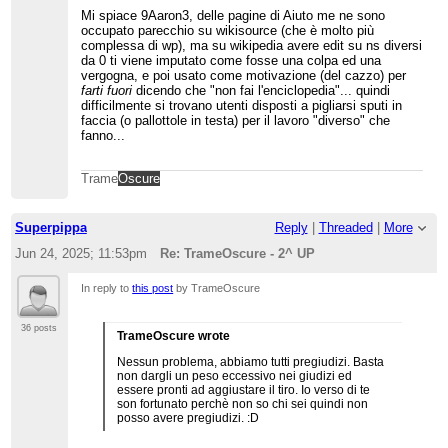
Mi spiace 9Aaron3, delle pagine di Aiuto me ne sono
occupato parecchio su wikisource (che è molto più
complessa di wp), ma su wikipedia avere edit su ns diversi
da 0 ti viene imputato come fosse una colpa ed una
vergogna, e poi usato come motivazione (del cazzo) per
farti fuori
dicendo che "non fai l'enciclopedia"... quindi
difficilmente si trovano utenti disposti a pigliarsi sputi in
faccia (o pallottole in testa) per il lavoro "diverso" che
fanno...
Trame
Oscure
Superpippa
Reply
|
Threaded
|
More
Jun 24, 2025; 11:53pm
Re: TrameOscure - 2^ UP
In reply to
this post
by TrameOscure
36 posts
TrameOscure wrote
Nessun problema, abbiamo tutti pregiudizi. Basta
non dargli un peso eccessivo nei giudizi ed
essere pronti ad aggiustare il tiro. Io verso di te
son fortunato perchè non so chi sei quindi non
posso avere pregiudizi. :D