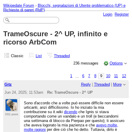
Wikipedate Forum
›
Blocchi, segnalazioni di Utente problematico (UP) e
Richieste di pareri (RdP)
Login
Register
TrameOscure - 2^ UP, infinito e
ricorso ArbCom
Classic
List
Threaded
236 messages
Options
1
...
6
7
8
9
10
11
12
Gitz
Reply
|
Threaded
|
More
Jun 24, 2025; 11:53am
Re: TrameOscure - 2^ UP
Sono d'accordo che a volte può essere difficile non essere
urticanti, anzi difficilissmo. Io ho iniziato la mia
contribuzione su it.wiki
dicendo
che Ignis si stava
3311 posts
comportando come un vandalo e un troll (e beccandomi
una settimana di blocco da Pierpao per questo); ti assicuro
che aveva logorato la mia pazienza e che
avevo molte,
molte ragioni
per dire ciò che ho detto. Tuttavia, dirlo è