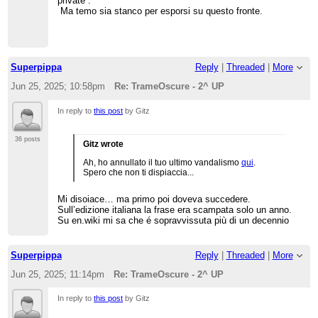
private”.
Ma temo sia stanco per esporsi su questo fronte.
Superpippa
Reply
|
Threaded
|
More
Jun 25, 2025; 10:58pm
Re: TrameOscure - 2^ UP
In reply to
this post
by Gitz
36 posts
Gitz wrote
Ah, ho annullato il tuo ultimo vandalismo
qui
.
Spero che non ti dispiaccia...
Mi disoiace… ma primo poi doveva succedere.
Sull’edizione italiana la frase era scampata solo un anno.
Su en.wiki mi sa che é sopravvissuta più di un decennio
Superpippa
Reply
|
Threaded
|
More
Jun 25, 2025; 11:14pm
Re: TrameOscure - 2^ UP
In reply to
this post
by Gitz