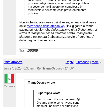
positivo nel giudizio: ci sono storture e problemi,
ma secondo me il lavoro nel complesso è
meritevole e nel complesso prevalentemente
positivo.
Non è che diciate cose così diverse, e neanche diverse
dalle
avvertenze della stessa wp
(link gigante a fondo
pagina principale): che
l'informazione di ns0 che arriva ai
lettori di Wikipedia possa risultare errata, manipolata,
distorta o censurata
è abbastanza ovvio e "certificato"
dalla pagina di avvertenze.
Trame
Oscure
itawikinostra
Reply
|
Threaded
|
More
Jun 27, 2025; 8:30am
Re: TrameOscure - 2^ UP
TrameOscure wrote
2541 posts
Superpippa wrote
Hai un punto di vista moderato 😀
Diciamo che io sono invece sono
molto più positivo nel giudizio: ci