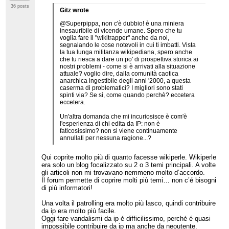
36 posts
Gitz wrote
@Superpippa, non c'è dubbio! è una miniera
inesauribile di vicende umane. Spero che tu
voglia fare il "wikitrapper" anche da noi,
segnalando le cose notevoli in cui ti imbatti. Vista
la tua lunga militanza wikipediana, spero anche
che tu riesca a dare un po' di prospettiva storica ai
nostri problemi - come si è arrivati alla situazione
attuale? voglio dire, dalla comunità caotica
anarchica ingestibile degli anni '2000, a questa
caserma di problematici? I migliori sono stati
spinti via? Se sì, come quando perchè? eccetera
eccetera.
Un'altra domanda che mi incuriosisce è com'è
l'esperienza di chi edita da IP: non è
faticosissimo? non si viene continuamente
annullati per nessuna ragione...?
Qui coprite molto più di quanto facesse wikiperle. Wikiperle
era solo un blog focalizzato su 2 o 3 temi principali. A volte
gli articoli non mi trovavano nemmeno molto d’accordo.
Il forum permette di coprire molti più temi… non c’é bisogni
di più informatori!
Una volta il patrolling era molto più lasco, quindi contribuire
da ip era molto più facile.
Oggi fare vandalismi da ip é difficilissimo, perché é quasi
impossibile contribuire da ip ma anche da neoutente.