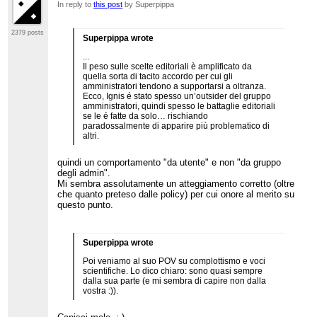
In reply to
this post
by Superpippa
2379 posts
Superpippa wrote
...
Il peso sulle scelte editoriali è amplificato da
quella sorta di tacito accordo per cui gli
amministratori tendono a supportarsi a oltranza.
Ecco, Ignis é stato spesso un’outsider del gruppo
amministratori, quindi spesso le battaglie editoriali
se le é fatte da solo… rischiando
paradossalmente di apparire più problematico di
altri.
quindi un comportamento "da utente" e non "da gruppo
degli admin".
Mi sembra assolutamente un atteggiamento corretto (oltre
che quanto preteso dalle policy) per cui onore al merito su
questo punto.
Superpippa wrote
Poi veniamo al suo POV su complottismo e voci
scientifiche. Lo dico chiaro: sono quasi sempre
dalla sua parte (e mi sembra di capire non dalla
vostra :)).