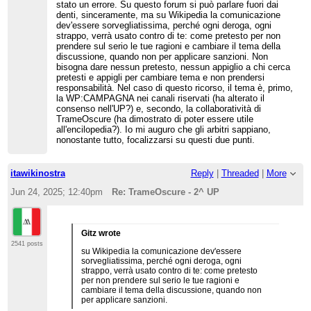
stato un errore. Su questo forum si può parlare fuori dai
denti, sinceramente, ma su Wikipedia la comunicazione
dev'essere sorvegliatissima, perché ogni deroga, ogni
strappo, verrà usato contro di te: come pretesto per non
prendere sul serio le tue ragioni e cambiare il tema della
discussione, quando non per applicare sanzioni. Non
bisogna dare nessun pretesto, nessun appiglio a chi cerca
pretesti e appigli per cambiare tema e non prendersi
responsabilità. Nel caso di questo ricorso, il tema è, primo,
la WP:CAMPAGNA nei canali riservati (ha alterato il
consenso nell'UP?) e, secondo, la collaboratività di
TrameOscure (ha dimostrato di poter essere utile
all'encilopedia?). Io mi auguro che gli arbitri sappiano,
nonostante tutto, focalizzarsi su questi due punti.
itawikinostra
Reply
|
Threaded
|
More
Jun 24, 2025; 12:40pm
Re: TrameOscure - 2^ UP
Gitz wrote
2541 posts
su Wikipedia la comunicazione dev'essere
sorvegliatissima, perché ogni deroga, ogni
strappo, verrà usato contro di te: come pretesto
per non prendere sul serio le tue ragioni e
cambiare il tema della discussione, quando non
per applicare sanzioni.