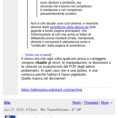
sono storture e problemi, ma
secondo me il lavoro nel complesso
è meritevole e nel complesso
prevalentemente positivo.
Non è che diciate cose così diverse, e neanche
diverse dalle
avvertenze della stessa wp
(link
gigante a fondo pagina principale): che
l'informazione di ns0 che arriva ai lettori di
Wikipedia possa risultare errata, manipolata,
distorta o censurata
è abbastanza ovvio e
"certificato" dalla pagina di avvertenze.
...
[
]
show rest of quote
Il senso era che ogni volta qualcuno prova a correggere
vengono
ribaditi
gli errori, le manipolazioni, le distorsioni o
le censure se scaturiscono dal POV degli admin
probematici. In quel caso non è una ipotesi, è una
certezza perché l'admin è l'asso pigliatutto.
Quello manca nel disclaimer!
https://wikinostra.substack.com/archive
Gitz
Reply
|
Threaded
|
More
Jun 27, 2025; 8:52am
Re: TrameOscure - 2^ UP