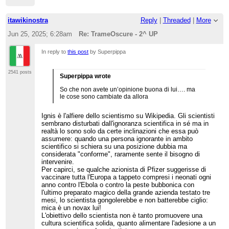
Agisco per un po’ come wikitrapper non ufficiale
(per chi sa di cosa parlo), segnalando episodi a
wikiperle.
itawikinostra
Reply
|
Threaded
|
More
Stanco dell’andazzo, per un periodo agisco solo
Jun 25, 2025; 6:28am
Re: TrameOscure - 2^ UP
come vandalo.
Da un lato sono stato un vandalo innocuo, perché
In reply to
this post
by Superpippa
non ho mai inserito falsificazioni di fatti o fonti ma
prevalentemente ho fatto goliardate.
Dall’altro sono stato un vandalo bastardo, perché
2541 posts
i miei vandalismi sono stati sempre difficili da
Superpippa wrote
beccare.
So che non avete un’opinione buona di lui…. ma
le cose sono cambiate da allora
Pentito, mi autoannullo i vandalismi non ancora
beccati a distanza di anni. Credo ne sia rimasto
solo uno ancora pubblicato… su Renato Cesarini
Ignis è l'alfiere dello scientismo su Wikipedia. Gli scientisti
in lingua inglese in cui sfotto Montesacro (celebre
sembrano disturbati dall'ignoranza scientifica in sé ma in
admin del passato).
realtà lo sono solo da certe inclinazioni che essa può
assumere: quando una persona ignorante in ambito
Durante gli ultimi 10 anni intervengo
scientifico si schiera su una posizione dubbia ma
saltuariamente con: correzioni errori,
considerata "conforme", raramente sente il bisogno di
annullamento di qualche vandalismo,
aggiornamento di qualche voce.
intervenire.
Controllo spesso le pdc e ogni tanto esprimo la
Per capirci, se qualche azionista di Pfizer suggerisse di
mia idea.
vaccinare tutta l'Europa a tappeto compresi i neonati ogni
anno contro l'Ebola o contro la peste bubbonica con
Continuo a seguire tutte le diatribe con grande
l'ultimo preparato magico della grande azienda testato tre
passione… wiki ha storie migliori di netflix!
mesi, lo scientista gongolerebbe e non batterebbe ciglio:
mica è un novax lui!
L'obiettivo dello scientista non è tanto promuovere una
cultura scientifica solida, quanto alimentare l'adesione a un