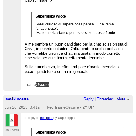
Capisci male. ;-)
Superpippa wrote
Sarei curioso di sapere cosa pensa lui del tema
“chat private”.
Ma temo sia stanco per esporsi su questo fronte.
A me sembra un buon candidato per la chat scissionista di
Civvì, in quanto outsider. D'altra parte è anche probabile
che vorrebbe un'unica chat, ma usata in modo corretto
cioè solo per questioni strettamente tecniche.
Sulla stanchezza, in effetti mi pare d'averlo incrociato
poco, quindi forse si, ma in generale.
Trame
Oscure
itawikinostra
Reply
|
Threaded
|
More
Jun 26, 2025; 8:41am
Re: TrameOscure - 2^ UP
In reply to
this post
by Superpippa
2541 posts
Superpippa wrote