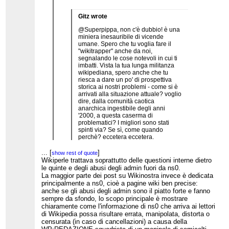
Gitz wrote
@Superpippa, non c'è dubbio! è una
miniera inesauribile di vicende
umane. Spero che tu voglia fare il
"wikitrapper" anche da noi,
segnalando le cose notevoli in cui ti
imbatti. Vista la tua lunga militanza
wikipediana, spero anche che tu
riesca a dare un po' di prospettiva
storica ai nostri problemi - come si è
arrivati alla situazione attuale? voglio
dire, dalla comunità caotica
anarchica ingestibile degli anni
'2000, a questa caserma di
problematici? I migliori sono stati
spinti via? Se sì, come quando
perchè? eccetera eccetera.
Un'altra domanda che mi
...
[
]
show rest of quote
incuriosisce è com'è l'esperienza di
Wikiperle trattava soprattutto delle questioni interne dietro
chi edita da IP: non è faticosissimo?
le quinte e degli abusi degli admin fuori da ns0.
non si viene continuamente annullati
...
[
]
La maggior parte dei post su Wikinostra invece è dedicata
show rest of quote
per nessuna ragione...?
Qui coprite molto più di quanto facesse wikiperle.
principalmente a ns0, cioè a pagine wiki ben precise:
Wikiperle era solo un blog focalizzato su 2 o 3
anche se gli abusi degli admin sono il piatto forte e fanno
temi principali. A volte gli articoli non mi trovavano
sempre da sfondo, lo scopo principale è mostrare
nemmeno molto d’accordo.
chiaramente come l'informazione di ns0 che arriva ai lettori
Il forum permette di coprire molti più temi… non
di Wikipedia possa risultare errata, manipolata, distorta o
c’é bisogni di più informatori!
censurata (in caso di cancellazioni) a causa della