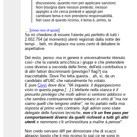
discussione, quando non per applicare sanzioni.
Non bisogna dare nessun pretesto, nessun
appiglio a chi cerca pretesti e appigli per
cambiare tema e non prendersi responsabilità.
Nel caso di questo ricorso, il tema è, primo, la
WP:CAMPAGNA nei canali riservati (ha alterato il
consenso nell'UP?) e, secondo, la collaboratività
...
[
]
show rest of quote
di TrameOscure (ha dimostrato di poter essere
Se mi chiedono di essere l'utente
più perfetto
di tutti i
utile all'encilopedia?). Io mi auguro che gli arbitri
2.652.754 (al momento) utenti registrati dalla notte dei
sappiano, nonostante tutto, focalizzarsi su questi
tempi... beh, mi dispiace ma sono
certo
di deludere le
due punti.
aspettative.
Del resto, penso -ma in genere è universalmente ritenuto
così- che la varietà arricchisca i gruppi e che pretendere
cose diverse a seconda delle firme, dell'età contributiva o
di altri fattori discriminanti (prestigio? flag?) sia
inaccettabile. Dove l'ho letta questa... ah, si, da un
candidato all'U4C che naturalmente ho votato.
E pure
Civvì
dove dice: "
Mi inquieta: il doppiopesismo
visto in questa pagina [...] L'elefante nella stanza è il
presunto privilegio che molti admin si sentono addosso e
che sembra continuamente rialimentarsi in virtù di "ma noi
siamo quelli che tengono ordine", ne ho parlato nella mia
risposta al primo voto contrario. Agli admin sono state
delegate delle funzioni tecniche,
non c'è un free pass per
comportamenti diversi da quelli richiesti a tutti gli altri
utenti
e nemmeno c'è un'investitura a maître à penser
".
Non credo servano diff per dimostrare che di scazzi
abrasivi (posto che il mio ricorso lo sia) ce ne sono in