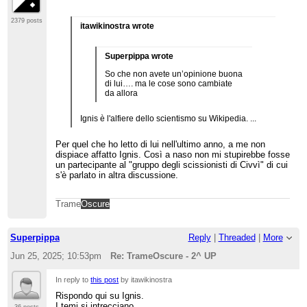
2379 posts
itawikinostra wrote
Superpippa wrote
So che non avete un’opinione buona
di lui…. ma le cose sono cambiate
da allora
Ignis è l'alfiere dello scientismo su Wikipedia. ...
Per quel che ho letto di lui nell'ultimo anno, a me non
dispiace affatto Ignis. Così a naso non mi stupirebbe fosse
un partecipante al "gruppo degli scissionisti di Civvì" di cui
s'è parlato in altra discussione.
Trame
Oscure
Superpippa
Reply
|
Threaded
|
More
Jun 25, 2025; 10:53pm
Re: TrameOscure - 2^ UP
In reply to
this post
by itawikinostra
Rispondo qui su Ignis.
I temi si intrecciano.
36 posts