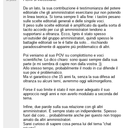
Da un lato, la sua contribuzione é testimonianza del potere
editoriale che gli amministratori esercitano pur non potendo
in linea teorica. Si torna sempre lì alla fine: i tastini pesano
sulle scelte editoriali generali e delle singole voci.
Il peso sulle scelte editoriali è amplificato da quella sorta di
tacito accordo per cui gli amministratori tendono a
supportarsi a oltranza. Ecco, Ignis é stato spesso
un’outsider del gruppo amministratori, quindi spesso le
battaglie editoriali se le é fatte da solo… rischiando
paradossalmente di apparire più problematico di altri.
Poi veniamo al suo POV su complottismo e voci
scientifiche. Lo dico chiaro: sono quasi sempre dalla sua
parte (e mi sembra di capire non dalla vostra :)).
Allo stesso tempo, probabilmente il modo in cui difende il
suo pov é problematico.
Ma vi garantisco che 15 anni fa, senza la sua difesa ad
oltranza su alcuni temi, avremmo oggi wikimorgellons.
Forse il suo limite é stato il non aver adeguato il suo
approccio negli anni e non averlo modulato a seconda del
tema.
Infine, due parole sulla sua relazione con gli altri
amministratori. É sempre stato un indipendente. Spesso
fuori dal coro… probabilmente anche per questo non troppo
amato da altri amministratori.
Sarei curioso di sapere cosa pensa lui del tema “chat