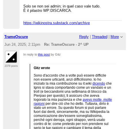
Solo se non sei admin; in quel caso vale tudo.
È il pilastro WP:DISCARICA.
https://wikinostra.substack.com/archive
TrameOscure
Reply
|
Threaded
|
More
Jun 24, 2025; 2:11pm
Re: TrameOscure - 2^ UP
In reply to
this post
by Gitz
2379 posts
Gitz wrote
Sono d'accordo che a volte può essere difficile
non essere urticanti, anzi difficilissmo. Io ho
iniziato la mia contribuzione su it.wiki
dicendo
che
Ignis si stava comportando come un vandalo e un
troll (e beccandomi una settimana di blocco da
Pierpao per questo); ti assicuro che aveva
logorato la mia pazienza e che
avevo molte, molte
ragioni
per dire ciò che ho detto. Tuttavia, dirlo è
stato un errore. Su questo forum si può parlare
fuori dai denti, sinceramente, ma su Wikipedia la
comunicazione dev'essere sorvegliatissima,
perché ogni deroga, ogni strappo, verrà usato
contro di te: come pretesto per non prendere sul
serio le tue ragioni e cambiare il tema della