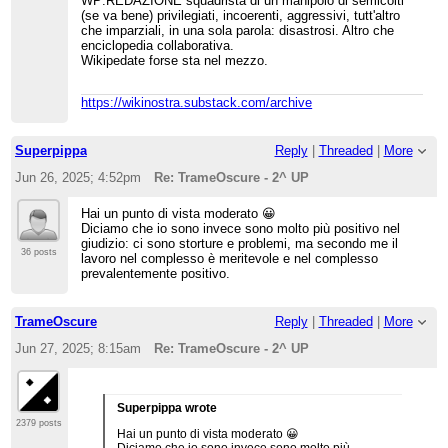
WP:REDAZIONE squadrista di un manipolo di semicolti
Una volta il patrolling era molto più lasco, quindi
(se va bene) privilegiati, incoerenti, aggressivi, tutt'altro
contribuire da ip era molto più facile.
che imparziali, in una sola parola: disastrosi. Altro che
Oggi fare vandalismi da ip é difficilissimo, perché
enciclopedia collaborativa.
é quasi impossibile contribuire da ip ma anche da
Wikipedate forse sta nel mezzo.
neoutente.
Io non ho problemi, perché il mio tipo di
contribuzione é innocuo: niente temi controversi,
https://wikinostra.substack.com/archive
correggo errori grammaticali o riformulo frasi,
aggiorno link ad altre voci, aggiorno voci
abbandonate da anni con info un po’ più fresche
che normalmente prendo dalle note di en.wiki.
Superpippa
Reply
|
Threaded
|
More
Jun 26, 2025; 4:52pm
Re: TrameOscure - 2^ UP
Hai un punto di vista moderato 😀
Diciamo che io sono invece sono molto più positivo nel
giudizio: ci sono storture e problemi, ma secondo me il
36 posts
lavoro nel complesso è meritevole e nel complesso
prevalentemente positivo.
TrameOscure
Reply
|
Threaded
|
More
Jun 27, 2025; 8:15am
Re: TrameOscure - 2^ UP
Superpippa wrote
2379 posts
Hai un punto di vista moderato 😀
Diciamo che io sono invece sono molto più