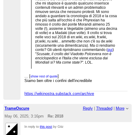
che mi stupisce è quando qualcuno inserisce
contenuti rilevanti e un admin problematico
rimuove senza che nessuno protesti. Mi sono
andato a guardare la cronologia di 2018 e la cosa
che più salta all'occhio è che Phyrexian ha
rimosso il crollo del ponte Morandi almeno 25
volte (!), assieme a Vegetable (almeno una decina
di volte) e a Madaki (due volte). Il crollo si trova
nelle voci sul 2018 di en.wiki, es.wiki, fr.wiki,
pt.wiki, ru.wiki... ammetto che non c'è su de.wiki
(sicuramente una dimenticanza). Ma ci rendiamo
conto? Gli utenti ripristinano commentando (
qui
)
"
Scusate, il crollo del Viadotto Polcevera non è
enciclopedico e l'Italia che viene esclusa dai
Mondiali si? Ma come state?
". LOL.
Oltre a questo, gli admin hanno rimosso decine di
volte il varo del governo Conte I e il matrimonio tra
...
[
]
show rest of quote
Harry and Meghan (sono sicuro che molti su
Siamo ben oltre i confini dell'incredibile
...
[
]
show rest of quote
questo sono d'accordo - io personalmente lo
lascerei, ma vabeh). Phyrexian ha rimosso
l'omicidio di Jamal Kashoggi, Vegetable ha
https://wikinostra.substack.com/archive
rimosso il movimento dei gilet gialli in Francia
(
qui
) e soprattutto ha fatto questo
dannosissimo
edit
, che in un colpo solo ha rimosso il
TrameOscure
Reply
|
Threaded
|
More
referendum sull'aborto in Irlanda, l'elezione
Maduro in Venezuela, l'attentato al mercatino di
May 06, 2025; 3:16pm
Re: 2018
natale di Strasburgo, l'accordo di pace tra Kim
Jong-un e Trump, ecc. (l'attentato di Strasburgo è
stato rimosso da Vegetable anche
qui
).
In reply to
this post
by Gitz
Nella talk c'è una sola breve discussione dal titolo