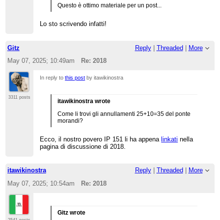
peggiora i contenuti
Questo è ottimo materiale per un post...
dell'enciclopedia quando - com'è
questo il caso - gli admin in
Lo sto scrivendo infatti!
questione hanno perso qualsasi
contatto con il buonsenso e/o non
hanno gli strumenti culturali per
valutare com'è e come dev'essere
Gitz
Reply
|
Threaded
|
More
una voce enciclopedica.
May 07, 2025; 10:49am
Re: 2018
In reply to
this post
by itawikinostra
3311 posts
itawikinostra wrote
Come li trovi gli annullamenti 25+10=35 del ponte
morandi?
Ecco, il nostro povero IP 151 li ha appena
linkati
nella
pagina di discussione di 2018.
itawikinostra
Reply
|
Threaded
|
More
May 07, 2025; 10:54am
Re: 2018
Gitz wrote