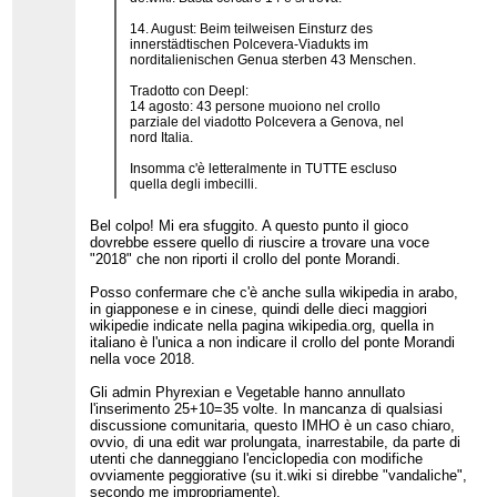
un'enciclopedia, e le informazioni sul crollo del
viadotto sono giustamente già riportate altrove,
14. August: Beim teilweisen Einsturz des
come ad esempio nella voce sul viadotto, visto
innerstädtischen Polcevera-Viadukts im
che abbiamo addirittura una voce interamente
norditalienischen Genua sterben 43 Menschen.
dedicata ad un singolo ponte autostradale
."
Tradotto con Deepl:
Ci tengo a notare che Phyrexian che si stupisce
14 agosto: 43 persone muoiono nel crollo
che "
abbiamo addirittura una voce interamente
parziale del viadotto Polcevera a Genova, nel
dedicata ad un singolo ponte autostradale
"
nord Italia.
(all'epoca gli admin si opponevano alla creazione
di una voce sul crollo), è lo stesso utente che ha
Insomma c'è letteralmente in TUTTE escluso
creato 9 voci su diverse fermate della
quella degli imbecilli.
metropolitana di Città del Messico, nonché
l'assurdità totale di 79 voci sui giochi di carte di
"Magic: L'adunanza", di cui 11 cancellate in PdC
Bel colpo! Mi era sfuggito. A questo punto il gioco
(
questa
in particolare è esilarante).
dovrebbe essere quello di riuscire a trovare una voce
"2018" che non riporti il crollo del ponte Morandi.
Posso confermare che c'è anche sulla wikipedia in arabo,
in giapponese e in cinese, quindi delle dieci maggiori
wikipedie indicate nella pagina wikipedia.org, quella in
italiano è l'unica a non indicare il crollo del ponte Morandi
nella voce 2018.
Gli admin Phyrexian e Vegetable hanno annullato
l'inserimento 25+10=35 volte. In mancanza di qualsiasi
discussione comunitaria, questo IMHO è un caso chiaro,
ovvio, di una edit war prolungata, inarrestabile, da parte di
utenti che danneggiano l'enciclopedia con modifiche
ovviamente peggiorative (su it.wiki si direbbe "vandaliche",
secondo me impropriamente).