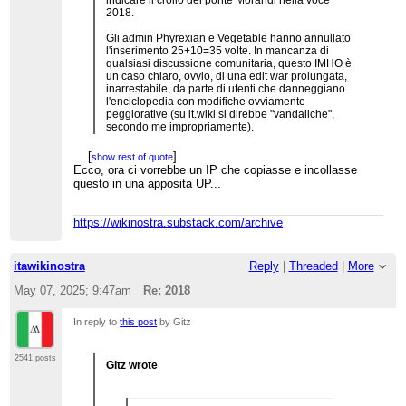
indicare il crollo del ponte Morandi nella voce
2018.
Gli admin Phyrexian e Vegetable hanno annullato
l'inserimento 25+10=35 volte. In mancanza di
qualsiasi discussione comunitaria, questo IMHO è
un caso chiaro, ovvio, di una edit war prolungata,
inarrestabile, da parte di utenti che danneggiano
l'enciclopedia con modifiche ovviamente
peggiorative (su it.wiki si direbbe "vandaliche",
secondo me impropriamente).
E più importante ancora, è la prova empirica del
...
[
]
show rest of quote
fatto che gli admin hanno uno strapotere
Ecco, ora ci vorrebbe un IP che copiasse e incollasse
editoriale (cioè nella definizione dei contenuti
questo in una apposita UP...
delle voci) che è privo di controlli sufficienti (ad
es., controlli da parte degli altri admin). Oltre a
frustrare gli utenti periferici (in questo caso,
https://wikinostra.substack.com/archive
decine di utenti) che si vedono annullate le loro
modifiche, questa situazione peggiora i contenuti
dell'enciclopedia quando - com'è questo il caso -
itawikinostra
Reply
|
Threaded
|
More
gli admin in questione hanno perso qualsasi
contatto con il buonsenso e/o non hanno gli
May 07, 2025; 9:47am
Re: 2018
strumenti culturali per valutare com'è e come
dev'essere una voce enciclopedica.
In reply to
this post
by Gitz
2541 posts
Gitz wrote