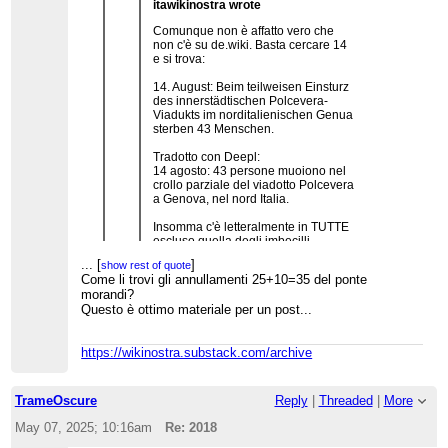
itawikinostra wrote
Comunque non è affatto vero che
non c'è su de.wiki. Basta cercare 14
e si trova:
14. August: Beim teilweisen Einsturz
des innerstädtischen Polcevera-
Viadukts im norditalienischen Genua
sterben 43 Menschen.
Tradotto con Deepl:
14 agosto: 43 persone muoiono nel
crollo parziale del viadotto Polcevera
a Genova, nel nord Italia.
Insomma c'è letteralmente in TUTTE
escluso quella degli imbecilli.
...
[
]
show rest of quote
Bel colpo! Mi era sfuggito. A questo punto il gioco
Come li trovi gli annullamenti 25+10=35 del ponte
...
[
]
show rest of quote
dovrebbe essere quello di riuscire a trovare una
morandi?
voce "2018" che non riporti il crollo del ponte
Questo è ottimo materiale per un post...
Morandi.
Posso confermare che c'è anche sulla wikipedia
https://wikinostra.substack.com/archive
in arabo, in giapponese e in cinese, quindi delle
dieci maggiori wikipedie indicate nella pagina
wikipedia.org, quella in italiano è l'unica a non
TrameOscure
Reply
|
Threaded
|
More
indicare il crollo del ponte Morandi nella voce
2018.
May 07, 2025; 10:16am
Re: 2018
Gli admin Phyrexian e Vegetable hanno annullato