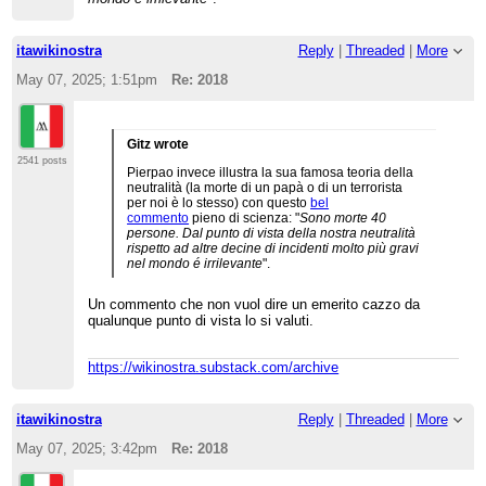
itawikinostra
Reply
|
Threaded
|
More
May 07, 2025; 1:51pm
Re: 2018
Gitz wrote
2541 posts
Pierpao invece illustra la sua famosa teoria della
neutralità (la morte di un papà o di un terrorista
per noi è lo stesso) con questo
bel
commento
pieno di scienza: "
Sono morte 40
persone. Dal punto di vista della nostra neutralità
rispetto ad altre decine di incidenti molto più gravi
nel mondo é irrilevante
".
Un commento che non vuol dire un emerito cazzo da
qualunque punto di vista lo si valuti.
https://wikinostra.substack.com/archive
itawikinostra
Reply
|
Threaded
|
More
May 07, 2025; 3:42pm
Re: 2018