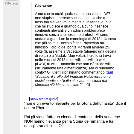
eloquente "
Priva di eventi
". Windino nota che
2379 posts
Gitz wrote
Vegetable "
ha un concetto di
recentismo/localismo molto marcato ed allora
A me che manchi qualcosa da una voce di WP
incute timore
". All'utente periferico Lrt000 che
non stupisce - perché succeda, basta che a
menziona il Ponte Morandi
risponde
Phyrexian
nessuno sia venuto in mente di inserirla; quello
come segue:
che mi stupisce è quando qualcuno inserisce
contenuti rilevanti e un admin problematico
"
Ancora? Quella modifica è stata annullata infinite
rimuove senza che nessuno protesti. Mi sono
volte ed è uno dei motivi per cui la voce è
andato a guardare la cronologia di 2018 e la cosa
semiprotetta. Che nel 2018 o nel 1974 sia crollato
che più salta all'occhio è che Phyrexian ha
un ponte o sia franato un monte in Italia o in
rimosso il crollo del ponte Morandi almeno 25
Burkina Faso non è un evento rilevante per la
volte (!), assieme a Vegetable (almeno una decina
Storia dell'umanità. Questa voce non è un
di volte) e a Madaki (due volte). Il crollo si trova
calendario, tantomento locale, né un notiziario,
nelle voci sul 2018 di en.wiki, es.wiki, fr.wiki,
tantomento di breaking news. Stiamo scrivendo
pt.wiki, ru.wiki... ammetto che non c'è su de.wiki
un'enciclopedia, e le informazioni sul crollo del
(sicuramente una dimenticanza). Ma ci rendiamo
viadotto sono giustamente già riportate altrove,
conto? Gli utenti ripristinano commentando (
qui
)
come ad esempio nella voce sul viadotto, visto
"
Scusate, il crollo del Viadotto Polcevera non è
che abbiamo addirittura una voce interamente
enciclopedico e l'Italia che viene esclusa dai
dedicata ad un singolo ponte autostradale
."
Mondiali si? Ma come state?
". LOL.
Ci tengo a notare che Phyrexian che si stupisce
Oltre a questo, gli admin hanno rimosso decine di
che "
abbiamo addirittura una voce interamente
volte il varo del governo Conte I e il matrimonio tra
...
[
]
show rest of quote
dedicata ad un singolo ponte autostradale
"
Harry and Meghan (sono sicuro che molti su
"non è un evento rilevante per la Storia dell'umanità" dice il
(all'epoca gli admin si opponevano alla creazione
...
[
]
show rest of quote
questo sono d'accordo - io personalmente lo
nostro Phyr...
di una voce sul crollo), è lo stesso utente che ha
lascerei, ma vabeh). Phyrexian ha rimosso
creato 9 voci su diverse fermate della
l'omicidio di Jamal Kashoggi, Vegetable ha
metropolitana di Città del Messico, nonché
Poi gli viene fatto un elenco di contenuti della voce che
rimosso il movimento dei gilet gialli in Francia
l'assurdità totale di 79 voci sui giochi di carte di
NON hanno rilevanza per la Storia dell'umanità e lui
(
qui
) e soprattutto ha fatto questo
dannosissimo
"Magic: L'adunanza", di cui 11 cancellate in PdC
deraglia su altro... LOL.
edit
, che in un colpo solo ha rimosso il
(
questa
in particolare è esilarante).
referendum sull'aborto in Irlanda, l'elezione