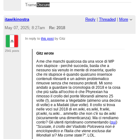
Maduro in Venezuela, l'attentato al mercatino di
Trame
Oscure
natale di Strasburgo, l'accordo di pace tra Kim
Jong-un e Trump, ecc. (l'attentato di Strasburgo è
stato rimosso da Vegetable anche
qui
).
itawikinostra
Reply
|
Threaded
|
More
Nella talk c'è una sola breve discussione dal titolo
eloquente "
Priva di eventi
". Windino nota che
May 07, 2025; 8:27am
Re: 2018
Vegetable "
ha un concetto di
recentismo/localismo molto marcato ed allora
In reply to
this post
by Gitz
incute timore
". All'utente periferico Lrt000 che
menziona il Ponte Morandi
risponde
Phyrexian
come segue:
2541 posts
Gitz wrote
"
Ancora? Quella modifica è stata annullata infinite
A me che manchi qualcosa da una voce di WP
volte ed è uno dei motivi per cui la voce è
non stupisce - perché succeda, basta che a
semiprotetta. Che nel 2018 o nel 1974 sia crollato
nessuno sia venuto in mente di inserirla; quello
un ponte o sia franato un monte in Italia o in
che mi stupisce è quando qualcuno inserisce
Burkina Faso non è un evento rilevante per la
contenuti rilevanti e un admin problematico
Storia dell'umanità. Questa voce non è un
rimuove senza che nessuno protesti. Mi sono
calendario, tantomento locale, né un notiziario,
andato a guardare la cronologia di 2018 e la cosa
tantomento di breaking news. Stiamo scrivendo
che più salta all'occhio è che Phyrexian ha
un'enciclopedia, e le informazioni sul crollo del
rimosso il crollo del ponte Morandi almeno 25
viadotto sono giustamente già riportate altrove,
volte (!), assieme a Vegetable (almeno una decina
come ad esempio nella voce sul viadotto, visto
di volte) e a Madaki (due volte). Il crollo si trova
che abbiamo addirittura una voce interamente
nelle voci sul 2018 di en.wiki, es.wiki, fr.wiki,
dedicata ad un singolo ponte autostradale
."
pt.wiki, ru.wiki... ammetto che non c'è su de.wiki
(sicuramente una dimenticanza). Ma ci rendiamo
Ci tengo a notare che Phyrexian che si stupisce
conto? Gli utenti ripristinano commentando (
qui
)
che "
abbiamo addirittura una voce interamente
"
Scusate, il crollo del Viadotto Polcevera non è
dedicata ad un singolo ponte autostradale
"
enciclopedico e l'Italia che viene esclusa dai
(all'epoca gli admin si opponevano alla creazione
Mondiali si? Ma come state?
". LOL.
di una voce sul crollo), è lo stesso utente che ha