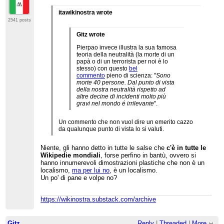
itawikinostra wrote
2541 posts
Gitz wrote
Pierpao invece illustra la sua famosa
teoria della neutralità (la morte di un
papà o di un terrorista per noi è lo
stesso) con questo
bel
commento
pieno di scienza: "
Sono
morte 40 persone. Dal punto di vista
della nostra neutralità rispetto ad
altre decine di incidenti molto più
gravi nel mondo é irrilevante
".
Un commento che non vuol dire un emerito cazzo
da qualunque punto di vista lo si valuti.
Niente, gli hanno detto in tutte le salse che
c'è in tutte le
Wikipedie mondiali
, forse perfino in bantù, ovvero si
hanno innumerevoli dimostrazioni plastiche che non è un
localismo,
ma per lui no
, è un localismo.
Un po' di pane e volpe no?
https://wikinostra.substack.com/archive
Gitz
Reply
|
Threaded
|
More