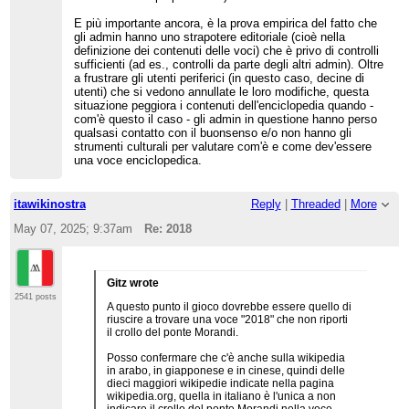
E più importante ancora, è la prova empirica del fatto che
gli admin hanno uno strapotere editoriale (cioè nella
definizione dei contenuti delle voci) che è privo di controlli
sufficienti (ad es., controlli da parte degli altri admin). Oltre
a frustrare gli utenti periferici (in questo caso, decine di
utenti) che si vedono annullate le loro modifiche, questa
situazione peggiora i contenuti dell'enciclopedia quando -
com'è questo il caso - gli admin in questione hanno perso
qualsasi contatto con il buonsenso e/o non hanno gli
strumenti culturali per valutare com'è e come dev'essere
una voce enciclopedica.
itawikinostra
Reply
|
Threaded
|
More
May 07, 2025; 9:37am
Re: 2018
Gitz wrote
2541 posts
A questo punto il gioco dovrebbe essere quello di
riuscire a trovare una voce "2018" che non riporti
il crollo del ponte Morandi.
Posso confermare che c'è anche sulla wikipedia
in arabo, in giapponese e in cinese, quindi delle
dieci maggiori wikipedie indicate nella pagina
wikipedia.org, quella in italiano è l'unica a non