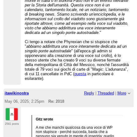
monte in Italia o in Burkina Faso non è un evento rilevante
per la Storia dell'umanità. Questa voce non è un
calendario, tantomento locale, né un notiziario, tantomento
di breaking news. Stiamo scrivendo un'enciclopedia, e le
informazioni sul crollo del viadotto sono giustamente già
riportate altrove, come ad esempio nella voce sul viadotto,
visto che abbiamo addirittura una voce interamente
dedicata ad un singolo ponte autostradale
."
Ci tengo a notare che Phyrexian che si stupisce che
"
abbiamo addirittura una voce interamente dedicata ad un
singolo ponte autostradale
" (all'epoca gli admin si
opponevano alla creazione di una voce sul crollo), è lo
stesso utente che ha creato 9 voci su diverse fermate
della metropolitana di Città del Messico, nonché l'assurdità
totale di 79 voci sui giochi di carte di "Magic: L'adunanza",
di cui 11 cancellate in PdC (
questa
in particolare è
esilarante).
itawikinostra
Reply
|
Threaded
|
More
May 06, 2025; 2:25pm
Re: 2018
Gitz wrote
2541 posts
A me che manchi qualcosa da una voce di WP
non stupisce - perché succeda, basta che a
nessuno sia venuto in mente di inserirla; quello