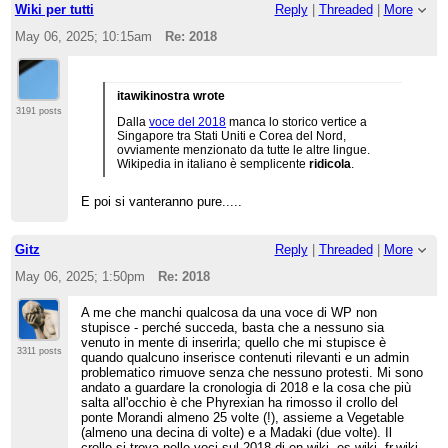
Wiki per tutti
Reply
|
Threaded
|
More
May 06, 2025; 10:15am
Re: 2018
itawikinostra wrote
3191 posts
Dalla
voce del 2018
manca lo storico vertice a
Singapore tra Stati Uniti e Corea del Nord,
ovviamente menzionato da tutte le altre lingue.
Wikipedia in italiano è semplicente
ridicola
.
E poi si vanteranno pure.....
Gitz
Reply
|
Threaded
|
More
May 06, 2025; 1:50pm
Re: 2018
A me che manchi qualcosa da una voce di WP non
stupisce - perché succeda, basta che a nessuno sia
venuto in mente di inserirla; quello che mi stupisce è
3311 posts
quando qualcuno inserisce contenuti rilevanti e un admin
problematico rimuove senza che nessuno protesti. Mi sono
andato a guardare la cronologia di 2018 e la cosa che più
salta all'occhio è che Phyrexian ha rimosso il crollo del
ponte Morandi almeno 25 volte (!), assieme a Vegetable
(almeno una decina di volte) e a Madaki (due volte). Il
crollo si trova nelle voci sul 2018 di en.wiki, es.wiki, fr.wiki,