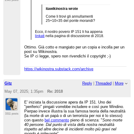
2541 posts
itawikinostra wrote
Come li trovi gli annullamenti
25+10=35 del ponte morandi?
Ecco, il nostro povero IP 151 li ha appena
linkati
nella pagina di discussione di 2018.
Ottimo. Già cotto e mangiato per un copia e incolla per un
post su Wikinostra.
Se IP ci legge, spero non rivendichi il copyright ;-)
https://wikinostra.substack.com/archive
Gitz
Reply
|
Threaded
|
More
May 07, 2025; 1:35pm
Re: 2018
E' iniziata la discussione apera da IP 151. Uno dei
"periferici" pingati vorrebbe includere e così pure Windino.
Pierpao invece illustra la sua famosa teoria della neutralità
3311 posts
(la morte di un papà o di un terrorista per noi è lo stesso)
con questo
bel commento
pieno di scienza: "
Sono morte
40 persone. Dal punto di vista della nostra neutralità
rispetto ad altre decine di incidenti molto più gravi nel
mondo é irrilevante
".