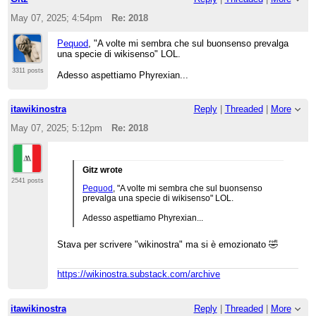
May 07, 2025; 4:54pm
Re: 2018
Pequod
, "A volte mi sembra che sul buonsenso prevalga
una specie di wikisenso" LOL.
3311 posts
Adesso aspettiamo Phyrexian...
itawikinostra
Reply
|
Threaded
|
More
May 07, 2025; 5:12pm
Re: 2018
Gitz wrote
2541 posts
Pequod
, "A volte mi sembra che sul buonsenso
prevalga una specie di wikisenso" LOL.
Adesso aspettiamo Phyrexian...
Stava per scrivere "wikinostra" ma si è emozionato 🤣
https://wikinostra.substack.com/archive
itawikinostra
Reply
|
Threaded
|
More