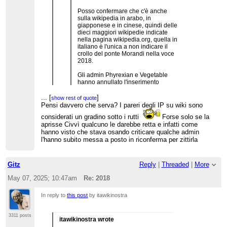
Posso confermare che c'è anche
sulla wikipedia in arabo, in
giapponese e in cinese, quindi delle
dieci maggiori wikipedie indicate
nella pagina wikipedia.org, quella in
italiano è l'unica a non indicare il
crollo del ponte Morandi nella voce
2018.
Gli admin Phyrexian e Vegetable
hanno annullato l'inserimento
25+10=35 volte. In mancanza di
qualsiasi discussione comunitaria,
...
[
]
show rest of quote
questo IMHO è un caso chiaro, ovvio,
Pensi davvero che serva? I pareri degli IP su wiki sono
di una edit war prolungata,
considerati un gradino sotto i rutti
Forse solo se la
inarrestabile, da parte di utenti che
...
[
]
show rest of quote
aprisse Civvì qualcuno le darebbe retta e infatti come
danneggiano l'enciclopedia con
Ecco, ora ci vorrebbe un IP che copiasse e
hanno visto che stava osando criticare qualche admin
modifiche ovviamente peggiorative
incollasse questo in una apposita UP...
(su it.wiki si direbbe "vandaliche",
l'hanno subito messa a posto in riconferma per zittirla
secondo me impropriamente).
E più importante ancora, è la prova
Gitz
Reply
|
Threaded
|
More
empirica del fatto che gli admin
hanno uno strapotere editoriale (cioè
May 07, 2025; 10:47am
Re: 2018
nella definizione dei contenuti delle
voci) che è privo di controlli sufficienti
(ad es., controlli da parte degli altri
In reply to
this post
by itawikinostra
admin). Oltre a frustrare gli utenti
periferici (in questo caso, decine di
3311 posts
utenti) che si vedono annullate le
itawikinostra wrote
loro modifiche, questa situazione