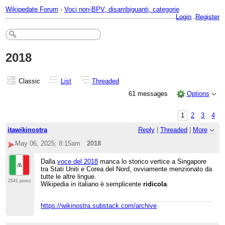
Wikipedate Forum
›
Voci non-BPV, disambiguanti, categorie
Login
Register
2018
Classic
List
Threaded
61 messages
Options
1
2
3
4
itawikinostra
Reply
|
Threaded
|
More
May 06, 2025; 8:15am
2018
Dalla
voce del 2018
manca lo storico vertice a Singapore
tra Stati Uniti e Corea del Nord, ovviamente menzionato da
tutte le altre lingue.
2541 posts
Wikipedia in italiano è semplicente
ridicola
.
https://wikinostra.substack.com/archive