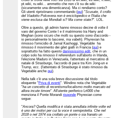
pt.wiki, ru.wiki... ammetto che non c'è su de.wiki
(sicuramente una dimenticanza). Ma ci rendiamo conto?
Gli utenti ripristinano commentando (
qui
) "
Scusate, il crollo
del Viadotto Polcevera non è enciclopedico e l'Italia che
viene esclusa dai Mondiali si? Ma come state?
". LOL.
Oltre a questo, gli admin hanno rimosso decine di volte il
varo del governo Conte I e il matrimonio tra Harry and
Meghan (sono sicuro che molti su questo sono d'accordo -
io personalmente lo lascerei, ma vabeh). Phyrexian ha
rimosso l'omicidio di Jamal Kashoggi, Vegetable ha
rimosso il movimento dei gilet gialli in Francia (
qui
) e
soprattutto ha fatto questo
dannosissimo edit
, che in un
colpo solo ha rimosso il referendum sull'aborto in Irlanda,
l'elezione Maduro in Venezuela, l'attentato al mercatino di
natale di Strasburgo, l'accordo di pace tra Kim Jong-un e
Trump, ecc. (l'attentato di Strasburgo è stato rimosso da
Vegetable anche
qui
).
Nella talk c'è una sola breve discussione dal titolo
eloquente "
Priva di eventi
". Windino nota che Vegetable
"
ha un concetto di recentismo/localismo molto marcato ed
allora incute timore
". All'utente periferico Lrt000 che
menziona il Ponte Morandi
risponde
Phyrexian come
segue:
"
Ancora? Quella modifica è stata annullata infinite volte ed
è uno dei motivi per cui la voce è semiprotetta. Che nel
2018 o nel 1974 sia crollato un ponte o sia franato un