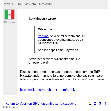
May 09, 2025; 4:39am
Re: 2018
itawikinostra wrote
2541 posts
Gitz wrote
Pequod
, "A volte mi sembra che sul
buonsenso prevalga una specie di
wikisenso" LOL.
Adesso aspettiamo Phyrexian...
Stava per scrivere "wikinostra" ma si è
emozionato 🤣
Discussione ormai arenatasi, esattamente come la RdP.
Ricapitolando: fanno e faranno sempre che cazzo gli pare,
attacchi personali e ridicole edit war 1 contro 25 comprese.
https://wikinostra.substack.com/archive
«
Return to Voci non-BPV, disambiguanti, categorie
|
1
2
3
4
1068 views