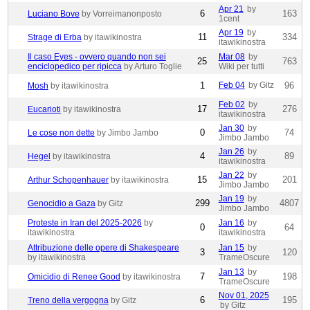
Apr 21
by
6
163
Luciano Bove
by Vorreimanonposto
1cent
Apr 19
by
11
334
Strage di Erba
by itawikinostra
itawikinostra
Il caso Eyes - ovvero quando non sei
Mar 08
by
25
763
enciclopedico per ripicca
by Arturo Toglie
Wiki per tutti
1
Feb 04
by Gitz
96
Mosh
by itawikinostra
Feb 02
by
17
276
Eucarioti
by itawikinostra
itawikinostra
Jan 30
by
0
74
Le cose non dette
by Jimbo Jambo
Jimbo Jambo
Jan 26
by
4
89
Hegel
by itawikinostra
itawikinostra
Jan 22
by
15
201
Arthur Schopenhauer
by itawikinostra
Jimbo Jambo
Jan 19
by
299
4807
Genocidio a Gaza
by Gitz
Jimbo Jambo
Proteste in Iran del 2025-2026
by
Jan 16
by
0
64
itawikinostra
itawikinostra
Attribuzione delle opere di Shakespeare
Jan 15
by
3
120
by itawikinostra
TrameOscure
Jan 13
by
7
198
Omicidio di Renee Good
by itawikinostra
TrameOscure
Nov 01, 2025
6
195
Treno della vergogna
by Gitz
by Gitz