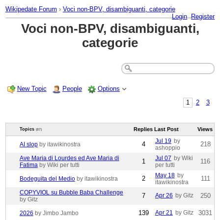
Wikipedate Forum
›
Voci non-BPV, disambiguanti, categorie
Login
Register
Voci non-BPV, disambiguanti,
categorie
New Topic
People
Options
1
2
3
Replies
Last Post
Views
Topics
(87)
Jul 19
by
4
218
AI slop
by itawikinostra
ashoppio
Ave Maria di Lourdes ed Ave Maria di
Jul 07
by Wiki
1
116
Fatima
by Wiki per tutti
per tutti
May 18
by
2
111
Bodeguita del Medio
by itawikinostra
itawikinostra
COPYVIOL su Bubble Baba Challenge
7
Apr 26
by Gitz
250
by Gitz
139
Apr 21
by Gitz
3031
2026
by Jimbo Jambo