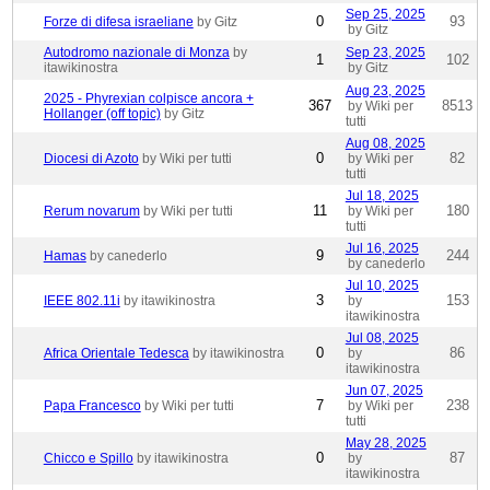
Sep 25, 2025
0
93
Forze di difesa israeliane
by Gitz
by Gitz
Autodromo nazionale di Monza
by
Sep 23, 2025
1
102
itawikinostra
by Gitz
Aug 23, 2025
2025 - Phyrexian colpisce ancora +
367
8513
by Wiki per
Hollanger (off topic)
by Gitz
tutti
Aug 08, 2025
0
82
Diocesi di Azoto
by Wiki per tutti
by Wiki per
tutti
Jul 18, 2025
11
180
Rerum novarum
by Wiki per tutti
by Wiki per
tutti
Jul 16, 2025
9
244
Hamas
by canederlo
by canederlo
Jul 10, 2025
3
153
IEEE 802.11i
by itawikinostra
by
itawikinostra
Jul 08, 2025
0
86
Africa Orientale Tedesca
by itawikinostra
by
itawikinostra
Jun 07, 2025
7
238
Papa Francesco
by Wiki per tutti
by Wiki per
tutti
May 28, 2025
0
87
Chicco e Spillo
by itawikinostra
by
itawikinostra