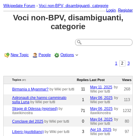
Wikipedate Forum
›
Voci non-BPV, disambiguanti, categorie
Login
Register
Voci non-BPV, disambiguanti,
categorie
New Topic
People
Options
1
2
3
Replies
Last Post
Views
Topics
(87)
May 11, 2025
by
11
268
Birmania o Myanmar?
by Wiki per tutti
Wiki per tutti
Astronauti che hanno camminato
May 06, 2025
by
1
113
sulla Luna
by Wiki per tutti
Wiki per tutti
Strage di Odessa (reprised)
by
May 06, 2025
by
71
1232
itawikinostra
itawikinostra
May 04, 2025
by
0
80
Conclave del 2025
by Wiki per tutti
Wiki per tutti
Apr 19, 2025
by
3
97
Libero (quotidiano)
by Wiki per tutti
Wiki per tutti