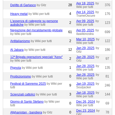
Apr 18, 2025
by
28
376
Delitto di Garlasco
by Gitz
Wiki per tutti
Apr 14, 2025
by
4
176
Heavy metal
by Wiki per tutti
TrameOscure
L'assenza di categorie su persone
Apr 09, 2025
by
2
123
autistiche
by Wiki per tutti
Wiki per tutti
Negazione del riscaldamento globale
Apr 05, 2025
by
61
699
by Wiki per tutti
itawikinostra
Mar 10, 2025
by
2
122
Antitalianismo
by Wiki per tutti
Wiki per tutti
Jan 29, 2025
by
12
186
Al Jabara
by Wiki per tutti
Gitz
12ª Brigata operazioni speciali "Azov"
Jan 28, 2025
by
2
97
by Wiki per tutti
Gitz
Jan 28, 2025
by
1
135
Pignola
by Wiki per tutti
Wiki per tutti
Jan 26, 2025
by
0
81
Proibizionismo
by Wiki per tutti
Wiki per tutti
Festival di Sanremo 2025
by Wiki per
Jan 19, 2025
by
9
246
tutti
Souljacker
Jan 18, 2025
by
3
144
Scienziati cattolici
by Wiki per tutti
Wiki per tutti
Giorno di Santo Stefano
by Wiki per
Dec 26, 2024
by
0
69
tutti
Wiki per tutti
Dec 23, 2024
by
0
78
Afghanistan - bandiera
by Gitz
Gitz