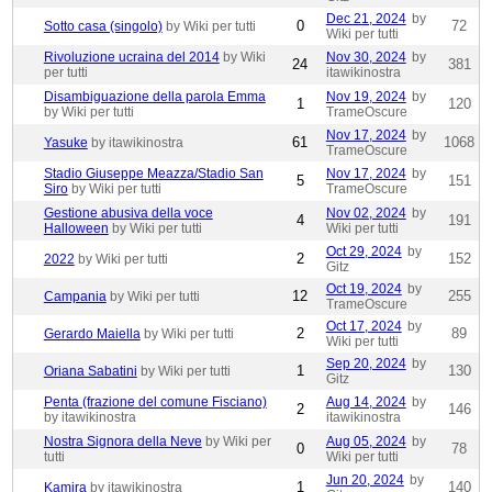
Dec 21, 2024
by
0
72
Sotto casa (singolo)
by Wiki per tutti
Wiki per tutti
Rivoluzione ucraina del 2014
by Wiki
Nov 30, 2024
by
24
381
per tutti
itawikinostra
Disambiguazione della parola Emma
Nov 19, 2024
by
1
120
by Wiki per tutti
TrameOscure
Nov 17, 2024
by
61
1068
Yasuke
by itawikinostra
TrameOscure
Stadio Giuseppe Meazza/Stadio San
Nov 17, 2024
by
5
151
Siro
by Wiki per tutti
TrameOscure
Gestione abusiva della voce
Nov 02, 2024
by
4
191
Halloween
by Wiki per tutti
Wiki per tutti
Oct 29, 2024
by
2
152
2022
by Wiki per tutti
Gitz
Oct 19, 2024
by
12
255
Campania
by Wiki per tutti
TrameOscure
Oct 17, 2024
by
2
89
Gerardo Maiella
by Wiki per tutti
Wiki per tutti
Sep 20, 2024
by
1
130
Oriana Sabatini
by Wiki per tutti
Gitz
Penta (frazione del comune Fisciano)
Aug 14, 2024
by
2
146
by itawikinostra
itawikinostra
Nostra Signora della Neve
by Wiki per
Aug 05, 2024
by
0
78
tutti
Wiki per tutti
Jun 20, 2024
by
1
140
Kamira
by itawikinostra