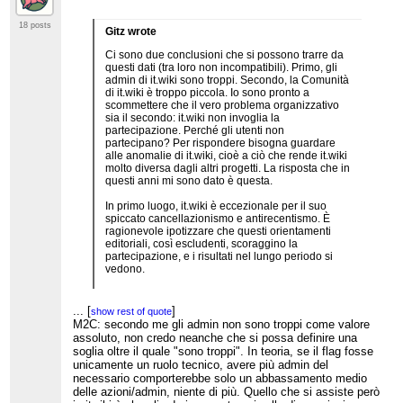
Ho dato un'occhiata a quel che succede in
18 posts
Gitz wrote
progetti di dimensioni maggiori ma comparabili
(es.wiki, de.wiki e fr.wiki) e leggermente inferiori
Ci sono due conclusioni che si possono trarre da
(pt.wiki). Questi sono i dati che ho raccolto:
questi dati (tra loro non incompatibili). Primo, gli
admin di it.wiki sono troppi. Secondo, la Comunità
* Es.wiki
di it.wiki è troppo piccola. Io sono pronto a
Attualmente es.wiki ha
53 admin
. Nel 2026,
scommettere che il vero problema organizzativo
RageJam
è stato eletto
con 77 voti (tutti a favore),
sia il secondo: it.wiki non invoglia la
di cui 15 o 16 admin, pari al 20% dei votanti;
partecipazione. Perché gli utenti non
Stïnger
è stato eletto
con 71 voti (61 a favore e 10
partecipano? Per rispondere bisogna guardare
contrari). di cui 15 o 16 admin, pari al 21 o 22%
alle anomalie di it.wiki, cioè a ciò che rende it.wiki
dei votanti.
molto diversa dagli altri progetti. La risposta che in
questi anni mi sono dato è questa.
Si nota quindi che la Comunità è un po' più
grande di quella di it.wiki e che la percentuale di
In primo luogo, it.wiki è eccezionale per il suo
admin è molto più piccola (20% contro il 60% di
spiccato cancellazionismo e antirecentismo. È
it.wiki).
ragionevole ipotizzare che questi orientamenti
editoriali, così escludenti, scoraggino la
* Fr.wiki
partecipazione, e i risultati nel lungo periodo si
Attualmente fr.wiki ha
143 admin
. Nel 2025,
vedono.
Baidax
è stato eletto
con 105 voti complessivi (73
favorevoli, 20 contrari e 12 astensioni), di cui 25
In secondo luogo, è eccezionale per la mancaza
provenienti da admin, pari a circa il 24%.
di prassi, regole e procedure eque, che
Analogamente, Quebecguy
è stato eletto
con 102
...
[
]
show rest of quote
favoriscano l'inclusione dei nuovi utenti su un
voti complessivi (82 favorevoli, 1 contrario e 19
M2C: secondo me gli admin non sono troppi come valore
piano di tendenziale parità; è un progetto gestito
astensioni), di cui 28 provenienti da admin, pari a
assoluto, non credo neanche che si possa definire una
"alla buona", "per le spicce", da un gruppetto di
circa il 27,5% dei votanti.
soglia oltre il quale "sono troppi". In teoria, se il flag fosse
"vecchi utenti affidabili", di specchiata onestà. Si
unicamente un ruolo tecnico, avere più admin del
capisce bene che nessuno abbia voglia di
Si nota quindi che la Comunità di fr.wiki è
necessario comporterebbe solo un abbassamento medio
collaborare con loro. Anche perché spesso sono
significativamente più ampia di quella di it.wiki;
delle azioni/admin, niente di più. Quello che si assiste però
piuttosto maleducati e ostili: sono abituati a
anche il numero assoluto di admin è più elevato,