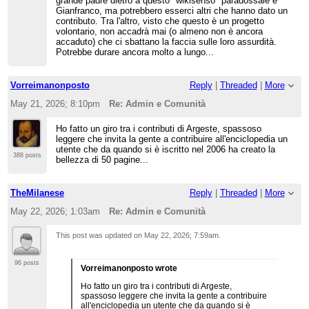
grande padre dietro a questo "wikisenso" paradossale è
Gianfranco, ma potrebbero esserci altri che hanno dato un
contributo. Tra l'altro, visto che questo è un progetto
volontario, non accadrà mai (o almeno non è ancora
accaduto) che ci sbattano la faccia sulle loro assurdità.
Potrebbe durare ancora molto a lungo...
Vorreimanonposto
Reply
|
Threaded
|
More
May 21, 2026; 8:10pm
Re: Admin e Comunità
Ho fatto un giro tra i contributi di Argeste, spassoso
leggere che invita la gente a contribuire all'enciclopedia un
utente che da quando si è iscritto nel 2006 ha creato la
388 posts
bellezza di 50 pagine...
TheMilanese
Reply
|
Threaded
|
More
May 22, 2026; 1:03am
Re: Admin e Comunità
This post was updated on
May 22, 2026; 7:59am
.
96 posts
Vorreimanonposto wrote
Ho fatto un giro tra i contributi di Argeste,
spassoso leggere che invita la gente a contribuire
all'enciclopedia un utente che da quando si è