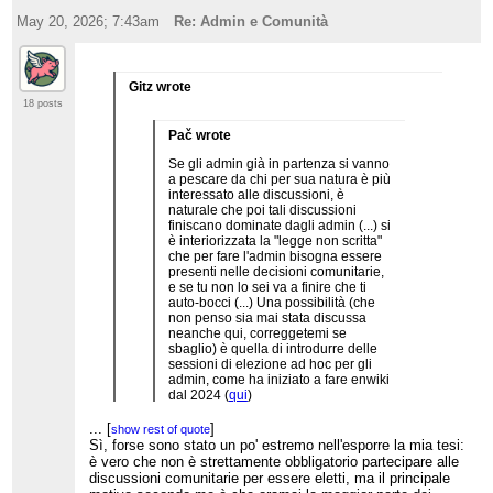
May 20, 2026; 7:43am
Re: Admin e Comunità
Gitz wrote
18 posts
Pač wrote
Se gli admin già in partenza si vanno
a pescare da chi per sua natura è più
interessato alle discussioni, è
naturale che poi tali discussioni
finiscano dominate dagli admin (...) si
è interiorizzata la "legge non scritta"
che per fare l'admin bisogna essere
presenti nelle decisioni comunitarie,
e se tu non lo sei va a finire che ti
auto-bocci (...) Una possibilità (che
non penso sia mai stata discussa
neanche qui, correggetemi se
sbaglio) è quella di introdurre delle
sessioni di elezione ad hoc per gli
admin, come ha iniziato a fare enwiki
dal 2024 (
qui
)
...
[
]
show rest of quote
A me peraltro sembra che negli ultimi anni su
Sì, forse sono stato un po' estremo nell'esporre la mia tesi:
it.wiki siano stati eletti utenti magari attivi nel
è vero che non è strettamente obbligatorio partecipare alle
patrolling ma non molto attivi nelle discussioni
discussioni comunitarie per essere eletti, ma il principale
(come YogSothoth) quindi non sono sicuro che la