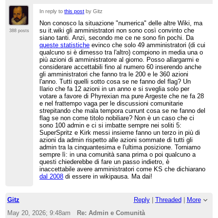
In reply to
this post
by Gitz
Non conosco la situazione "numerica" delle altre Wiki, ma
su it.wiki gli amministratori non sono così convinto che
388 posts
siano tanti. Anzi, secondo me ce ne sono fin pochi. Da
queste statistiche
evinco che solo 49 amministratori (di cui
qualcuno si è dimesso tra l'altro) compiono in media una o
più azioni di amministratore al giorno. Posso allargarmi e
considerare accettabili fino al numero 60 inserendo anche
gli amministratori che fanno tra le 200 e le 360 azioni
l'anno. Tutti quelli sotto cosa se ne fanno del flag? Un
Ilario che fa 12 azioni in un anno e si sveglia solo per
votare a favore di Phyrexian ma pure Argeste che ne fa 28
e nel frattempo vaga per le discussioni comunitarie
strepitando che mala tempora currunt cosa se ne fanno del
flag se non come titolo nobiliare? Non è un caso che ci
sono 100 admin e ci si imbatte sempre nei soliti 5:
SuperSpritz e Kirk messi insieme fanno un terzo in più di
azioni da admin rispetto alle azioni sommate di tutti gli
admin tra la cinquantesima e l'ultima posizione. Torniamo
sempre lì: in una comunità sana prima o poi qualcuno a
questi chiederebbe di fare un passo indietro, è
inaccettabile avere amministratori come KS che dichiarano
dal 2008
di essere in wikipausa. Ma dai!
Gitz
Reply
|
Threaded
|
More
May 20, 2026; 9:48am
Re: Admin e Comunità