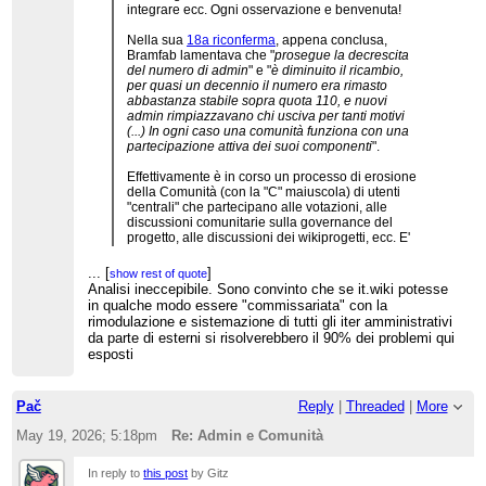
integrare ecc. Ogni osservazione e benvenuta!
Nella sua
18a riconferma
, appena conclusa,
Bramfab lamentava che "
prosegue la decrescita
del numero di admin
" e "
è diminuito il ricambio,
per quasi un decennio il numero era rimasto
abbastanza stabile sopra quota 110, e nuovi
admin rimpiazzavano chi usciva per tanti motivi
(...) In ogni caso una comunità funziona con una
partecipazione attiva dei suoi componenti
".
Effettivamente è in corso un processo di erosione
della Comunità (con la "C" maiuscola) di utenti
"centrali" che partecipano alle votazioni, alle
discussioni comunitarie sulla governance del
progetto, alle discussioni dei wikiprogetti, ecc. E'
un grave problema, difficile da arrestare (un
tentativo da fare sarebbe quello della creazione di
...
[
]
show rest of quote
un sistema di RdP articolato in modo simile alle
Analisi ineccepibile. Sono convinto che se it.wiki potesse
...
[
]
show rest of quote
PdC).
in qualche modo essere "commissariata" con la
rimodulazione e sistemazione di tutti gli iter amministrativi
Una questione separata è quella del numero di
da parte di esterni si risolverebbero il 90% dei problemi qui
admin che compongono la Comunità così definita.
esposti
A occhio e croce, non c'è dubbio che gli admin
siano più della metà della Comunità. Per fare solo
un esempio, oggi Quinlan
ha raccolto
con 43 voti
(che aumenteranno nei prossimi giorni) di cui 29
Pač
Reply
|
Threaded
|
More
provenienti da admin: il 67%. Più o meno mi
May 19, 2026; 5:18pm
Re: Admin e Comunità
sembra che questa percentuale corrisponda a
quella delle elezioni di Jtorquy (61 votanti, di cui
38 admin: 62%) e Arrow303 (54 votanti, di cui 33
In reply to
this post
by Gitz
admin: 61%).