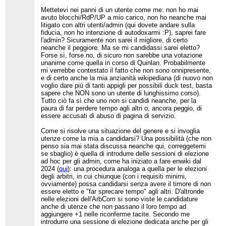
40% contro il 60% di it.wiki.
Mettetevi nei panni di un utente come me: non ho mai
avuto blocchi/RdP/UP a mio carico, non ho neanche mai
Ci sono due conclusioni che si possono trarre da
litigato con altri utenti/admin (qui dovete andare sulla
questi dati (tra loro non incompatibili). Primo, gli
fiducia, non ho intenzione di autodoxarmi :P), saprei fare
admin di it.wiki sono troppi. Secondo, la Comunità
di it.wiki è troppo piccola. Io sono pronto a
l'admin? Sicuramente non sarei il migliore, di certo
scommettere che il vero problema organizzativo
neanche il peggiore. Ma se mi candidassi sarei eletto?
sia il secondo: it.wiki non invoglia la
Forse sì, forse no, di sicuro non sarebbe una votazione
partecipazione. Perché gli utenti non
unanime come quella in corso di Quinlan. Probabilmente
partecipano? Per rispondere bisogna guardare
mi verrebbe contestato il fatto che non sono onnipresente,
alle anomalie di it.wiki, cioè a ciò che rende it.wiki
e di certo anche la mia anzianità wikipediana (di nuovo non
molto diversa dagli altri progetti. La risposta che in
voglio dare più di tanti appigli per possibili duck test, basta
questi anni mi sono dato è questa.
sapere che NON sono un utente di lunghissimo corso).
Tutto ciò fa sì che uno non si candidi neanche, per la
In primo luogo, it.wiki è eccezionale per il suo
paura di far perdere tempo agli altri o, ancora peggio, di
spiccato cancellazionismo e antirecentismo. È
essere accusati di abuso di pagina di servizio.
ragionevole ipotizzare che questi orientamenti
editoriali, così escludenti, scoraggino la
Come si risolve una situazione del genere e si invoglia
partecipazione, e i risultati nel lungo periodo si
utenze come la mia a candidarsi? Una possibilità (che non
vedono.
penso sia mai stata discussa neanche qui, correggetemi
In secondo luogo, è eccezionale per la mancaza
se sbaglio) è quella di introdurre delle sessioni di elezione
di prassi, regole e procedure eque, che
ad hoc per gli admin, come ha iniziato a fare enwiki dal
favoriscano l'inclusione dei nuovi utenti su un
2024 (
qui
): una procedura analoga a quella per le elezioni
piano di tendenziale parità; è un progetto gestito
degli arbitri, in cui chiunque (con i requisiti minimi,
"alla buona", "per le spicce", da un gruppetto di
ovviamente) possa candidarsi senza avere il timore di non
"vecchi utenti affidabili", di specchiata onestà. Si
essere eletto e "far sprecare tempo" agli altri. D'altronde
capisce bene che nessuno abbia voglia di
nelle elezioni dell'ArbCom si sono viste le candidature
collaborare con loro. Anche perché spesso sono
anche di utenze che non passano il loro tempo ad
piuttosto maleducati e ostili: sono abituati a
aggiungere +1 nelle riconferme tacite. Secondo me
pensare che il progetto vada difeso soprattutto
introdurre una sessione di elezione dedicata anche per gli
dagli appetiti dei neoutenti in COI, quando in