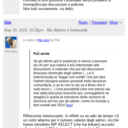
comodo) e loro possono continuare senza problemi a
monopolizzare discussioni e policies.
Non tutti ovviamente, va detto.
Gitz
Reply
|
Threaded
|
More
May 19, 2026; 10:28pm
Re: Admin e Comunità
In reply to
this post
by Pač
3311 posts
Pač wrote
Se gli admin già in partenza si vanno a pescare
da chi per sua natura è più interessato alle
discussioni, è naturale che poi tali discussioni
finiscano dominate dagli admin (...) si è
interiorizzata la "legge non scritta" che per fare
l'admin bisogna essere presenti nelle decisioni
comunitarie, e se tu non lo sei va a finire che ti
auto-bocci (...) Una possibilità (che non penso sia
mai stata discussa neanche qui, correggetemi se
sbaglio) è quella di introdurre delle sessioni di
elezione ad hoc per gli admin, come ha iniziato a
fare enwiki dal 2024 (
qui
)
Riflessione interessante. In effetti su en.wiki da tempo c'è
un certo allarme per il numero calante degli admin, sicché
hanno introdotto WP:AELECT (che hai linkato) accanto