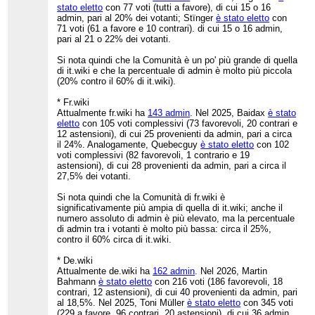
stato eletto
con 77 voti (tutti a favore), di cui 15 o 16
admin, pari al 20% dei votanti; Stïnger
è stato eletto
con
71 voti (61 a favore e 10 contrari). di cui 15 o 16 admin,
pari al 21 o 22% dei votanti.
Si nota quindi che la Comunità è un po' più grande di quella
di it.wiki e che la percentuale di admin è molto più piccola
(20% contro il 60% di it.wiki).
* Fr.wiki
Attualmente fr.wiki ha
143 admin
. Nel 2025, Baidax
è stato
eletto
con 105 voti complessivi (73 favorevoli, 20 contrari e
12 astensioni), di cui 25 provenienti da admin, pari a circa
il 24%. Analogamente, Quebecguy
è stato eletto
con 102
voti complessivi (82 favorevoli, 1 contrario e 19
astensioni), di cui 28 provenienti da admin, pari a circa il
27,5% dei votanti.
Si nota quindi che la Comunità di fr.wiki è
significativamente più ampia di quella di it.wiki; anche il
numero assoluto di admin è più elevato, ma la percentuale
di admin tra i votanti è molto più bassa: circa il 25%,
contro il 60% circa di it.wiki.
* De.wiki
Attualmente de.wiki ha
162 admin
. Nel 2026, Martin
Bahmann
è stato eletto
con 216 voti (186 favorevoli, 18
contrari, 12 astensioni), di cui 40 provenienti da admin, pari
al 18,5%. Nel 2025, Toni Müller
è stato eletto
con 345 voti
(229 a favore, 96 contrari, 20 astensioni), di cui 36 admin,