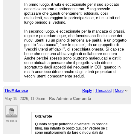
In primo luogo, it.wiki è eccezionale per il suo spiccato
cancellazionismo e antirecentismo. È ragionevole
ipotizzare che questi orientamenti editoriali, così
escludenti, scoraggino la partecipazione, e i risultati nel
lungo periodo si vedono.
In secondo luogo, è eccezionale per la mancaza di prassi,
regole e procedure eque, che favoriscano l'inclusione dei
nuovi utenti su un piano di tendenziale parità; è un progetto
gestito "alla buona", "per le spicce", da un gruppetto di
"vecchi utenti affidabili", di specchiata onestà. Si capisce
bene che nessuno abbia voglia di collaborare con loro.
Anche perché spesso sono piuttosto maleducati e ostili:
sono abituati a pensare che il progetto vada difeso
soprattutto dagli appetiti dei neoutenti in COI, quando in
realtà andrebbe difeso anche dagli istinti proprietari di
vecchi utenti comodamente seduti.
TheMilanese
Reply
|
Threaded
|
More
May 19, 2026; 11:05am
Re: Admin e Comunità
Gitz wrote
96 posts
Quanto segue potrebbe diventare un post del
blog, ma intanto lo posto qui, per vedere se ci
sono miglioramenti da fare o nuovi dati da