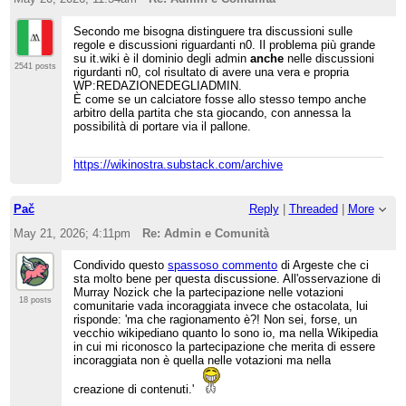
Secondo me bisogna distinguere tra discussioni sulle
regole e discussioni riguardanti n0. Il problema più grande
su it.wiki è il dominio degli admin
anche
nelle discussioni
2541 posts
rigurdanti n0, col risultato di avere una vera e propria
WP:REDAZIONEDEGLIADMIN.
È come se un calciatore fosse allo stesso tempo anche
arbitro della partita che sta giocando, con annessa la
possibilità di portare via il pallone.
https://wikinostra.substack.com/archive
Pač
Reply
|
Threaded
|
More
May 21, 2026; 4:11pm
Re: Admin e Comunità
Condivido questo
spassoso commento
di Argeste che ci
sta molto bene per questa discussione. All'osservazione di
Murray Nozick che la partecipazione nelle votazioni
18 posts
comunitarie vada incoraggiata invece che ostacolata, lui
risponde: 'ma che ragionamento è?! Non sei, forse, un
vecchio wikipediano quanto lo sono io, ma nella Wikipedia
in cui mi riconosco la partecipazione che merita di essere
incoraggiata non è quella nelle votazioni ma nella
creazione di contenuti.'