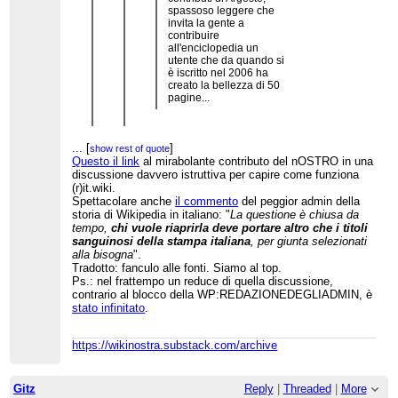
spassoso leggere che
invita la gente a
contribuire
all'enciclopedia un
utente che da quando si
è iscritto nel 2006 ha
creato la bellezza di 50
pagine...
Se volessi qualificarlo gli darei del
clown
...
[
]
show rest of quote
Questo il link
al mirabolante contributo del nOSTRO in una
discussione davvero istruttiva per capire come funziona
Argeste è il genio che, tra gli innumerevoli conigli
(r)it.wiki.
dal cilindro,
ha sostenuto
(con successo) che
Spettacolare anche
il commento
del peggior admin della
fosse giusto chiamare la strage di Odessa (48
morti, di cui 6 uccisi non nel rogo ma per colpi di
storia di Wikipedia in italiano: "
La questione è chiusa da
arma da fuoco) "incendio" analogamente
tempo,
chi vuole riaprirla deve portare altro che i titoli
all'incendio del Reichstag (0 morti):
sanguinosi della stampa italiana
, per giunta selezionati
"Ribadisco solo una considerazione: la lingua
alla bisogna
".
italiana usa le espressioni "rogo" e "incendio"
Tradotto: fanculo alle fonti. Siamo al top.
anche in riferimento a fatti le cui responsabilità
Ps.: nel frattempo un reduce di quella discussione,
sono chiare (cfr. rogo di Primavalle e incendio del
contrario al blocco della WP:REDAZIONEDEGLIADMIN, è
Reichstag)"
stato infinitato
.
Siamo al top: WP:ANALOGIA e WP:STRONZATA
nella stessa frase.
https://wikinostra.substack.com/archive
Gitz
Reply
|
Threaded
|
More