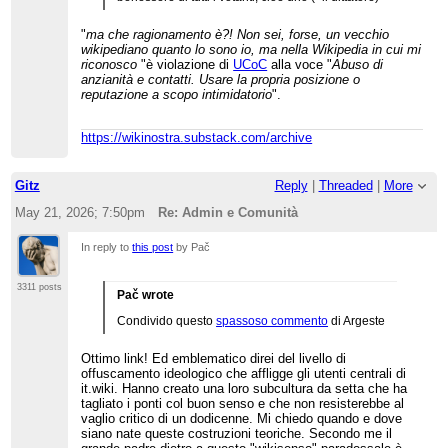
"
ma che ragionamento è?! Non sei, forse, un vecchio
wikipediano quanto lo sono io, ma nella Wikipedia in cui mi
riconosco
"è violazione di
UCoC
alla voce "
Abuso di
anzianità e contatti. Usare la propria posizione o
reputazione a scopo intimidatorio
".
https://wikinostra.substack.com/archive
Gitz
Reply
|
Threaded
|
More
May 21, 2026; 7:50pm
Re: Admin e Comunità
In reply to
this post
by Pač
3311 posts
Pač wrote
Condivido questo
spassoso commento
di Argeste
Ottimo link! Ed emblematico direi del livello di
offuscamento ideologico che affligge gli utenti centrali di
it.wiki. Hanno creato una loro subcultura da setta che ha
tagliato i ponti col buon senso e che non resisterebbe al
vaglio critico di un dodicenne. Mi chiedo quando e dove
siano nate queste costruzioni teoriche. Secondo me il