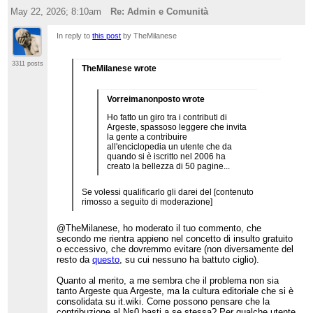
May 22, 2026; 8:10am
Re: Admin e Comunità
In reply to
this post
by TheMilanese
3311 posts
TheMilanese wrote
Vorreimanonposto wrote
Ho fatto un giro tra i contributi di
Argeste, spassoso leggere che invita
la gente a contribuire
all'enciclopedia un utente che da
quando si è iscritto nel 2006 ha
creato la bellezza di 50 pagine...
Se volessi qualificarlo gli darei del [contenuto
rimosso a seguito di moderazione]
@TheMilanese, ho moderato il tuo commento, che
secondo me rientra appieno nel concetto di insulto gratuito
o eccessivo, che dovremmo evitare (non diversamente del
resto da
questo
, su cui nessuno ha battuto ciglio).
Quanto al merito, a me sembra che il problema non sia
tanto Argeste qua Argeste, ma la cultura editoriale che si è
consolidata su it.wiki. Come possono pensare che la
contribuzione al Ns0 basti a se stessa? Per qualche utente