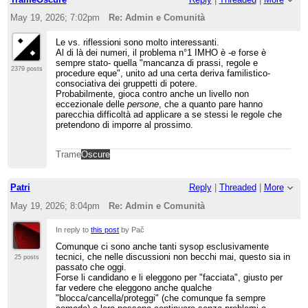
May 19, 2026; 7:02pm
Re: Admin e Comunità
Le vs. riflessioni sono molto interessanti.
Al di là dei numeri, il problema n°1 IMHO è -e forse è
sempre stato- quella "mancanza di prassi, regole e
2379 posts
procedure eque", unito ad una certa deriva familistico-
consociativa dei gruppetti di potere.
Probabilmente, gioca contro anche un livello non
eccezionale delle
persone
, che a quanto pare hanno
parecchia difficoltà ad applicare a se stessi le regole che
pretendono di imporre al prossimo.
Trame
Oscure
Patri
Reply
|
Threaded
|
More
May 19, 2026; 8:04pm
Re: Admin e Comunità
In reply to
this post
by Pač
Comunque ci sono anche tanti sysop esclusivamente
tecnici, che nelle discussioni non becchi mai, questo sia in
25 posts
passato che oggi.
Forse li candidano e li eleggono per "facciata", giusto per
far vedere che eleggono anche qualche
"blocca/cancella/proteggi" (che comunque fa sempre