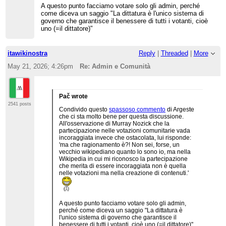
A questo punto facciamo votare solo gli admin, perché
come diceva un saggio "La dittatura è l'unico sistema di
governo che garantisce il benessere di tutti i votanti, cioè
uno (=il dittatore)"
itawikinostra
Reply
|
Threaded
|
More
May 21, 2026; 4:26pm
Re: Admin e Comunità
Pač wrote
2541 posts
Condivido questo
spassoso commento
di Argeste
che ci sta molto bene per questa discussione.
All'osservazione di Murray Nozick che la
partecipazione nelle votazioni comunitarie vada
incoraggiata invece che ostacolata, lui risponde:
'ma che ragionamento è?! Non sei, forse, un
vecchio wikipediano quanto lo sono io, ma nella
Wikipedia in cui mi riconosco la partecipazione
che merita di essere incoraggiata non è quella
nelle votazioni ma nella creazione di contenuti.'
A questo punto facciamo votare solo gli admin,
perché come diceva un saggio "La dittatura è
l'unico sistema di governo che garantisce il
benessere di tutti i votanti, cioè uno (=il dittatore)"