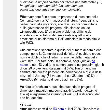
nuovi admin rimpiazzavano chi usciva per tanti motivi (...)
In ogni caso una comunità funziona con una
partecipazione attiva dei suoi componenti
".
Effettivamente è in corso un processo di erosione della
Comunità (con la "C" maiuscola) di utenti "centrali" che
partecipano alle votazioni, alle discussioni comunitarie
sulla governance del progetto, alle discussioni dei
wikiprogetti, ecc. E' un grave problema, difficile da
arrestare (un tentativo da fare sarebbe quello della
creazione di un sistema di RdP articolato in modo simile
alle PdC).
Una questione separata è quella del numero di admin che
compongono la Comunità così definita. A occhio e croce,
non c'è dubbio che gli admin siano più della metà della
Comunità. Per fare solo un esempio, oggi Quinlan
ha
raccolto
con 43 voti (che aumenteranno nei prossimi giorni)
di cui 29 provenienti da admin: il 67%. Più o meno mi
sembra che questa percentuale corrisponda a quella delle
elezioni di Jtorquy (61 votanti, di cui 38 admin: 62%) e
Arrow303 (54 votanti, di cui 33 admin: 61%).
Ho dato un'occhiata a quel che succede in progetti di
dimensioni maggiori ma comparabili (es.wiki, de.wiki e
fr.wiki) e leggermente inferiori (pt.wiki). Questi sono i dati
che ho raccolto:
* Es.wiki
Attualmente es.wiki ha
53 admin
. Nel 2026, RageJam
è