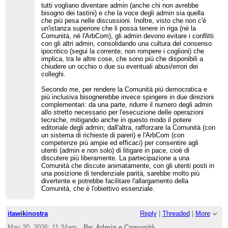
tutti vogliano diventare admin (anche chi non avrebbe
bisogno dei tastini) e che la voce degli admin sia quella
che più pesa nelle discussioni. Inoltre, visto che non c'è
un'istanza superiore che li possa tenere in riga (né la
Comunità, né l'ArbCom), gli admin devono evitare i conflitti
con gli altri admin, consolidando una cultura del consenso
ipocritico (segui la corrente, non rompere i coglioni) che
implica, tra le altre cose, che sono più che disponibili a
chiudere un occhio o due su eventuali abusi/errori dei
colleghi.
Secondo me, per rendere la Comunità più democratica e
più inclusiva bisognerebbe invece spingere in due direzioni
complementari: da una parte, ridurre il numero degli admin
allo stretto necessario per l'esecuzione delle operazioni
tecniche, mitigando anche in questo modo il potere
editoriale degli admin; dall'altra, rafforzare la Comunità (con
un sistema di richieste di pareri) e l'ArbCom (con
competenze più ampie ed efficaci) per consentire agli
utenti (admin e non solo) di litigare in pace, cioè di
discutere più liberamente. La partecipazione a una
Comunità che discute animatamente, con gli utenti posti in
una posizione di tendenziale parità, sarebbe molto più
divertente e potrebbe facilitare l'allargamento della
Comunità, che è l'obiettivo essenziale.
itawikinostra
Reply
|
Threaded
|
More
May 20, 2026; 11:34am
Re: Admin e Comunità