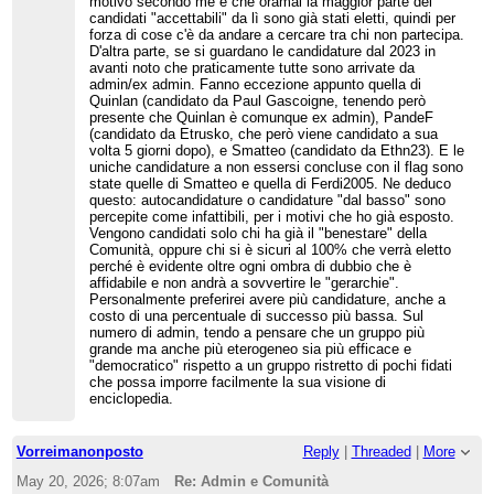
motivo secondo me è che oramai la maggior parte dei
partecipazione alle discussioni sia
candidati "accettabili" da lì sono già stati eletti, quindi per
indispensabile.
forza di cose c'è da andare a cercare tra chi non partecipa.
D'altra parte, se si guardano le candidature dal 2023 in
La domanda di fondo per me comunque rimane
questa: c'è davvero bisogno di più admin e, se sì,
avanti noto che praticamente tutte sono arrivate da
perché? Bramfab sembra pensare che più admin
admin/ex admin. Fanno eccezione appunto quella di
sia sinonimo di più partecipazione, mentre a me
Quinlan (candidato da Paul Gascoigne, tenendo però
sembra che la percentuale eccessiva degli admin
presente che Quinlan è comunque ex admin), PandeF
nelle discussioni (l'anomalia di it.wiki) possa
(candidato da Etrusko, che però viene candidato a sua
essere un ostacollo alla partecipazione e al
volta 5 giorni dopo), e Smatteo (candidato da Ethn23). E le
cambiamento. Se gli admin sono 1/4 della
uniche candidature a non essersi concluse con il flag sono
Comunità, la Comunità può tenere sotto controllo
state quelle di Smatteo e quella di Ferdi2005. Ne deduco
il gruppo admin; se invece sono il 60% della
questo: autocandidature o candidature "dal basso" sono
Comunità, chi li controlla?
percepite come infattibili, per i motivi che ho già esposto.
Vengono candidati solo chi ha già il "benestare" della
Comunità, oppure chi si è sicuri al 100% che verrà eletto
perché è evidente oltre ogni ombra di dubbio che è
affidabile e non andrà a sovvertire le "gerarchie".
Personalmente preferirei avere più candidature, anche a
costo di una percentuale di successo più bassa. Sul
numero di admin, tendo a pensare che un gruppo più
grande ma anche più eterogeneo sia più efficace e
"democratico" rispetto a un gruppo ristretto di pochi fidati
che possa imporre facilmente la sua visione di
enciclopedia.
Vorreimanonposto
Reply
|
Threaded
|
More
May 20, 2026; 8:07am
Re: Admin e Comunità