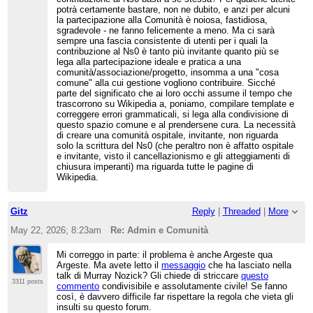
potrà certamente bastare, non ne dubito, e anzi per alcuni
la partecipazione alla Comunità è noiosa, fastidiosa,
sgradevole - ne fanno felicemente a meno. Ma ci sarà
sempre una fascia consistente di utenti per i quali la
contribuzione al Ns0 è tanto più invitante quanto più se
lega alla partecipazione ideale e pratica a una
comunità/associazione/progetto, insomma a una "cosa
comune" alla cui gestione vogliono contribuire. Sicché
parte del significato che ai loro occhi assume il tempo che
trascorrono su Wikipedia a, poniamo, compilare template e
correggere errori grammaticali, si lega alla condivisione di
questo spazio comune e al prendersene cura. La necessità
di creare una comunità ospitale, invitante, non riguarda
solo la scrittura del Ns0 (che peraltro non è affatto ospitale
e invitante, visto il cancellazionismo e gli atteggiamenti di
chiusura imperanti) ma riguarda tutte le pagine di
Wikipedia.
Gitz
Reply
|
Threaded
|
More
May 22, 2026; 8:23am
Re: Admin e Comunità
Mi correggo in parte: il problema è anche Argeste qua
Argeste. Ma avete letto il
messaggio
che ha lasciato nella
talk di Murray Nozick? Gli chiede di striccare
questo
3311 posts
commento
condivisibile e assolutamente civile! Se fanno
così, è davvero difficile far rispettare la regola che vieta gli
insulti su questo forum.