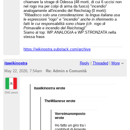
chiamare la strage di Odessa (48 morti, di cui 6 uccisi non
nel rogo ma per colpi di arma da fuoco) "incendio"
analogamente all'incendio del Reichstag (0 morti):
"Ribadisco solo una considerazione: la lingua italiana usa
le espressioni "rogo" e "incendio" anche in riferimento a
fatti le cui responsabilità sono chiare (cfr. rogo di
Primavalle e incendio del Reichstag)"
Siamo al top: WP:ANALOGIA e WP:STRONZATA nella
stessa frase.
https://wikinostra.substack.com/archive
itawikinostra
Reply
|
Threaded
|
More
May 22, 2026; 7:54am
Re: Admin e Comunità
itawikinostra wrote
2541 posts
TheMilanese wrote
Vorreimanonposto
wrote
Ho fatto un giro tra i
contributi di Argeste,