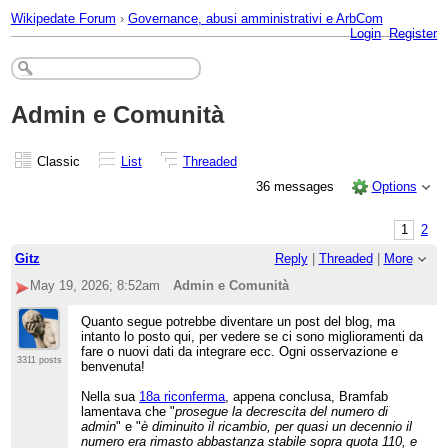
Wikipedate Forum
›
Governance, abusi amministrativi e ArbCom
Login
Register
Admin e Comunità
Classic
List
Threaded
36 messages
Options
1
2
Gitz
Reply
|
Threaded
|
More
May 19, 2026; 8:52am
Admin e Comunità
Quanto segue potrebbe diventare un post del blog, ma
intanto lo posto qui, per vedere se ci sono miglioramenti da
fare o nuovi dati da integrare ecc. Ogni osservazione e
3311 posts
benvenuta!
Nella sua
18a riconferma
, appena conclusa, Bramfab
lamentava che "
prosegue la decrescita del numero di
admin
" e "
è diminuito il ricambio, per quasi un decennio il
numero era rimasto abbastanza stabile sopra quota 110, e