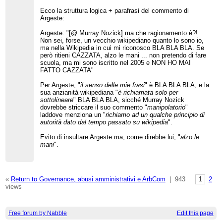
Ecco la struttura logica + parafrasi del commento di
Argeste:
Argeste: "[@ Murray Nozick] ma che ragionamento è?!
Non sei, forse, un vecchio wikipediano quanto lo sono io,
ma nella Wikipedia in cui mi riconosco BLA BLA BLA. Se
però ritieni CAZZATA, alzo le mani ... non pretendo di fare
scuola, ma mi sono iscritto nel 2005 e NON HO MAI
FATTO CAZZATA"
Per Argeste, "
il senso delle mie frasi
" è BLA BLA BLA, e la
sua anzianità wikipediana "
è richiamata solo per
sottolineare
" BLA BLA BLA, sicché Murray Nozick
dovrebbe striccare il suo commento "
manipolatorio
"
laddove menziona un "
richiamo ad un qualche principio di
autorità dato dal tempo passato su wikipedia
".
Evito di insultare Argeste ma, come direbbe lui, "
alzo le
mani
".
«
Return to Governance, abusi amministrativi e ArbCom
|
943
1
2
views
Free forum by Nabble
Edit this page