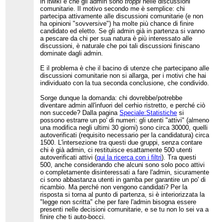
in itwiki è che gli admin sono
troppi
nelle discussioni
pensare che il progetto vada difeso soprattutto
ma la percentuale di admin tra i votanti è molto
comunitarie. Il motivo secondo me è semplice: chi
dagli appetiti dei neoutenti in COI, quando in
più bassa: circa il 25%, contro il 60% circa di
partecipa attivamente alle discussioni comunitarie (e non
realtà andrebbe difeso anche dagli istinti
it.wiki.
ha opinioni "sovversive") ha molte più chance di finire
proprietari di vecchi utenti comodamente seduti.
candidato ed eletto. Se gli admin già in partenza si vanno
* De.wiki
a pescare da chi per sua natura è più interessato alle
Attualmente de.wiki ha
162 admin
. Nel 2026,
discussioni, è naturale che poi tali discussioni finiscano
Martin Bahmann
è stato eletto
con 216 voti (186
favorevoli, 18 contrari, 12 astensioni), di cui 40
dominate dagli admin.
provenienti da admin, pari al 18,5%. Nel 2025,
Toni Müller
è stato eletto
con 345 voti (229 a
E il problema è che il bacino di utenze che partecipano alle
favore, 96 contrari, 20 astensioni), di cui 36
discussioni comunitarie non si allarga, per i motivi che hai
admin, pari al 10,4%.
individuato con la tua seconda conclusione, che condivido.
Si nota quindi che Comunità di de.wiki è
Sorge dunque la domanda: chi dovrebbe/potrebbe
enormemente più ampia di quella di it.wiki, il
diventare admin all'infuori del cerhio ristretto, e perché ciò
numero assoluto di admin leggermente più
non succede? Dalla pagina
Speciale:Statistiche
si
elevato, la percentuale di admin votanti è
possono estrarre un po' di numeri: gli utenti "attivi" (almeno
significativamente più bassa: circa 10-18%, contro
una modifica negli ultimi 30 giorni) sono circa 30000, quelli
il 60% di it.wiki.
autoverificati (requisito necessario per la candidatura) circa
1500. L'intersezione tra questi due gruppi, senza contare
* Pt.wiki
chi è già admin, ci restituisce esattamente 500 utenti
Attualmente pt.wiki ha
51 admin
. Nel 2025, Victor
Lopes
è stato eletto
con 42 voti, di cui 18
autoverificati attivi (
qui la ricerca con i filtri
). Tra questi
provenienti da admin, pari al 43% circa. Nello
500, anche considerando che alcuni sono solo poco attivi
stesso anno, OnlyJonny è stato eletto con 40
o completamente disinteressati a fare l'admin, sicuramente
votanti (32 a favore, 1 contro, 7 astenuti), di cui 15
ci sono abbastanza utenti in gamba per garantire un po' di
admin, pari al 38% circa.
ricambio. Ma perché non vengono candidati? Per la
risposta si torna al punto di partenza, si è interiorizzata la
Si nota quindi che la Comunità di pt.wiki è
"legge non scritta" che per fare l'admin bisogna essere
significativamente più piccola di quella di it.wiki
presenti nelle decisioni comunitarie, e se tu non lo sei va a
(circa 2/3 della Comunità di it.wiki) e che la
finire che ti auto-bocci.
percentuale di admin votanti si aggira attorno al