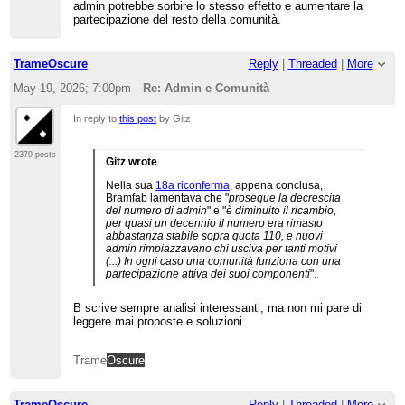
admin potrebbe sorbire lo stesso effetto e aumentare la
realtà andrebbe difeso anche dagli istinti
partecipazione del resto della comunità.
proprietari di vecchi utenti comodamente seduti.
TrameOscure
Reply
|
Threaded
|
More
May 19, 2026; 7:00pm
Re: Admin e Comunità
In reply to
this post
by Gitz
2379 posts
Gitz wrote
Nella sua
18a riconferma
, appena conclusa,
Bramfab lamentava che "
prosegue la decrescita
del numero di admin
" e "
è diminuito il ricambio,
per quasi un decennio il numero era rimasto
abbastanza stabile sopra quota 110, e nuovi
admin rimpiazzavano chi usciva per tanti motivi
(...) In ogni caso una comunità funziona con una
partecipazione attiva dei suoi componenti
".
B scrive sempre analisi interessanti, ma non mi pare di
leggere mai proposte e soluzioni.
Trame
Oscure
TrameOscure
Reply
|
Threaded
|
More