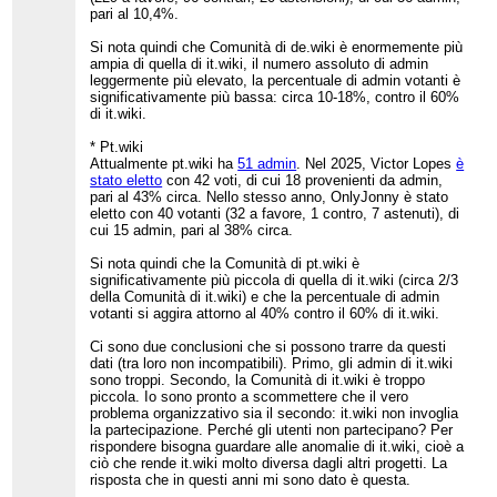
pari al 10,4%.
Si nota quindi che Comunità di de.wiki è enormemente più
ampia di quella di it.wiki, il numero assoluto di admin
leggermente più elevato, la percentuale di admin votanti è
significativamente più bassa: circa 10-18%, contro il 60%
di it.wiki.
* Pt.wiki
Attualmente pt.wiki ha
51 admin
. Nel 2025, Victor Lopes
è
stato eletto
con 42 voti, di cui 18 provenienti da admin,
pari al 43% circa. Nello stesso anno, OnlyJonny è stato
eletto con 40 votanti (32 a favore, 1 contro, 7 astenuti), di
cui 15 admin, pari al 38% circa.
Si nota quindi che la Comunità di pt.wiki è
significativamente più piccola di quella di it.wiki (circa 2/3
della Comunità di it.wiki) e che la percentuale di admin
votanti si aggira attorno al 40% contro il 60% di it.wiki.
Ci sono due conclusioni che si possono trarre da questi
dati (tra loro non incompatibili). Primo, gli admin di it.wiki
sono troppi. Secondo, la Comunità di it.wiki è troppo
piccola. Io sono pronto a scommettere che il vero
problema organizzativo sia il secondo: it.wiki non invoglia
la partecipazione. Perché gli utenti non partecipano? Per
rispondere bisogna guardare alle anomalie di it.wiki, cioè a
ciò che rende it.wiki molto diversa dagli altri progetti. La
risposta che in questi anni mi sono dato è questa.