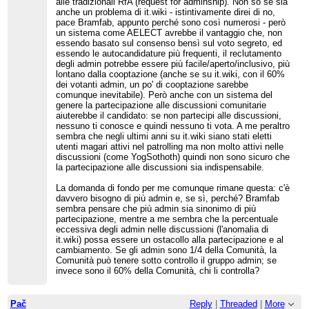
alle tradizionali RfA (request for adminship). Non so se sia
anche un problema di it.wiki - istintivamente direi di no,
pace Bramfab, appunto perché sono così numerosi - però
un sistema come AELECT avrebbe il vantaggio che, non
essendo basato sul consenso bensì sul voto segreto, ed
essendo le autocandidature più frequenti, il reclutamento
degli admin potrebbe essere più facile/aperto/inclusivo, più
lontano dalla cooptazione (anche se su it.wiki, con il 60%
dei votanti admin, un po' di cooptazione sarebbe
comunque inevitabile). Però anche con un sistema del
genere la partecipazione alle discussioni comunitarie
aiuterebbe il candidato: se non partecipi alle discussioni,
nessuno ti conosce e quindi nessuno ti vota. A me peraltro
sembra che negli ultimi anni su it.wiki siano stati eletti
utenti magari attivi nel patrolling ma non molto attivi nelle
discussioni (come YogSothoth) quindi non sono sicuro che
la partecipazione alle discussioni sia indispensabile.
La domanda di fondo per me comunque rimane questa: c'è
davvero bisogno di più admin e, se sì, perché? Bramfab
sembra pensare che più admin sia sinonimo di più
partecipazione, mentre a me sembra che la percentuale
eccessiva degli admin nelle discussioni (l'anomalia di
it.wiki) possa essere un ostacollo alla partecipazione e al
cambiamento. Se gli admin sono 1/4 della Comunità, la
Comunità può tenere sotto controllo il gruppo admin; se
invece sono il 60% della Comunità, chi li controlla?
Pač
Reply
|
Threaded
|
More