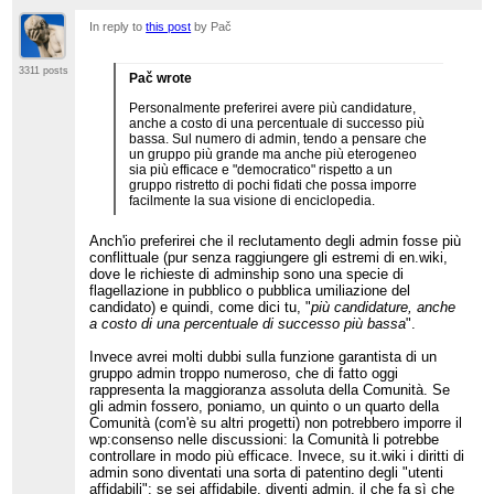
In reply to
this post
by Pač
3311 posts
Pač wrote
Personalmente preferirei avere più candidature,
anche a costo di una percentuale di successo più
bassa. Sul numero di admin, tendo a pensare che
un gruppo più grande ma anche più eterogeneo
sia più efficace e "democratico" rispetto a un
gruppo ristretto di pochi fidati che possa imporre
facilmente la sua visione di enciclopedia.
Anch'io preferirei che il reclutamento degli admin fosse più
conflittuale (pur senza raggiungere gli estremi di en.wiki,
dove le richieste di adminship sono una specie di
flagellazione in pubblico o pubblica umiliazione del
candidato) e quindi, come dici tu, "
più candidature, anche
a costo di una percentuale di successo più bassa
".
Invece avrei molti dubbi sulla funzione garantista di un
gruppo admin troppo numeroso, che di fatto oggi
rappresenta la maggioranza assoluta della Comunità. Se
gli admin fossero, poniamo, un quinto o un quarto della
Comunità (com'è su altri progetti) non potrebbero imporre il
wp:consenso nelle discussioni: la Comunità li potrebbe
controllare in modo più efficace. Invece, su it.wiki i diritti di
admin sono diventati una sorta di patentino degli "utenti
affidabili": se sei affidabile, diventi admin, il che fa sì che