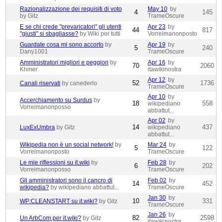
Razionalizzazione dei requisiti di voto
May 10
by
4
145
by Gitz
TrameOscure
E se chi crede "prevaricatori" gli utenti
Apr 23
by
44
817
"giusti" si sbagliasse?
by Wiki per tutti
Vorreimanonposto
Guardate cosa mi sono accorto
by
Apr 19
by
5
240
Dany1001
TrameOscure
Amministratori migliori e peggiori
by
Apr 16
by
70
2060
Khmer
itawikinostra
Apr 12
by
52
1736
Canali riservati
by canederlo
TrameOscure
Apr 10
by
Accerchiamento su Surdus
by
18
558
wikipediano
Vorreimanonposso
abbattut...
Apr 02
by
14
437
LuxExUmbra
by Gitz
wikipediano
abbattut...
Wikipedia non è un social network!
by
Mar 24
by
5
122
Vorreimanonposto
TrameOscure
Le mie riflessioni su it.wiki
by
Feb 28
by
6
202
Vorreimanonposso
TrameOscure
Gli amministratori sono il cancro di
Feb 02
by
14
452
wikipedia?
by wikipediano abbattut...
TrameOscure
Jan 30
by
10
331
WP:CLEANSTART su it.wiki?
by Gitz
TrameOscure
Jan 26
by
82
2598
Un ArbCom per it.wiki?
by Gitz
itawikinostra