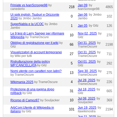
Friniate vs IvanScrooge98
by
Jan 09
by
218
4865
canederlo
IvanScrooge98
Ui spik inglish: Tsuburi e Orizzonte
Jan 06
by Jimbo
0
102
2020
by Jimbo Jambo
Jambo
SuperNabla e la UCOC
by Jimbo
1
Jan 05
by Gitz
126
Jambo
Le 9 tesi di Larry Sanger per riformare
Nov 02, 2025
by
10
270
Wikipedia
by TrameOscure
Gitz
Obbligo di registrazione per it.wiki
by
Oct 31, 2025
by
66
2198
Gitz
TrameOscure
Visualizzatori di account temporanei
Oct 31, 2025
by
27
711
by Wiki per tutti
TrameOscure
Ristrutturazione della policy
Oct 01, 2025
by
5
292
WP:CANCELLATA
by Gitz
Gitz
Nomi utente con caratteri non latini?
Sep 30, 2025
by
13
275
by TrameOscure
TrameOscure
Jul 28, 2025
by
4
226
Wikimania 2025
by TrameOscure
TrameOscure
Protezione di una pagina dopo
Jul 18, 2025
by
31
665
rollback
by Gitz
Gitz
Jul 08, 2025
by
10
369
Ricorso di Camoz87
by Souljacker
Souljacker
ArbCom:Utente di Wikipedia in
Jun 19, 2025
by
101
2194
italiano
by Gitz
itawikinostra
Jun 11, 2025
by