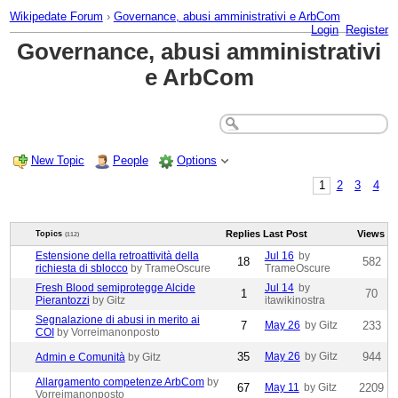
Wikipedate Forum
›
Governance, abusi amministrativi e ArbCom
Login
Register
Governance, abusi amministrativi
e ArbCom
New Topic
People
Options
1
2
3
4
Replies
Last Post
Views
Topics
(112)
Estensione della retroattività della
Jul 16
by
18
582
richiesta di sblocco
by TrameOscure
TrameOscure
Fresh Blood semiprotegge Alcide
Jul 14
by
1
70
Pierantozzi
by Gitz
itawikinostra
Segnalazione di abusi in merito ai
7
May 26
by Gitz
233
COI
by Vorreimanonposto
35
May 26
by Gitz
944
Admin e Comunità
by Gitz
Allargamento competenze ArbCom
by
67
May 11
by Gitz
2209
Vorreimanonposto