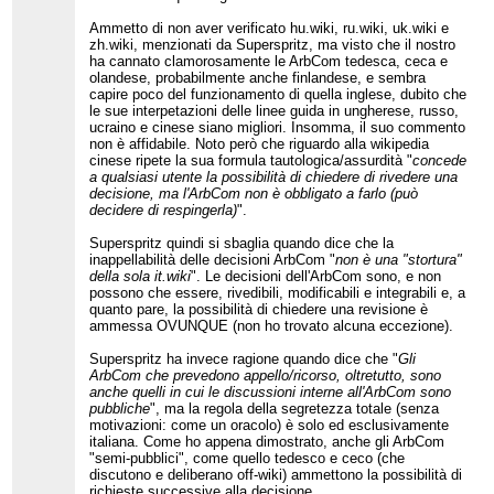
Ammetto di non aver verificato hu.wiki, ru.wiki, uk.wiki e
zh.wiki, menzionati da Superspritz, ma visto che il nostro
ha cannato clamorosamente le ArbCom tedesca, ceca e
olandese, probabilmente anche finlandese, e sembra
capire poco del funzionamento di quella inglese, dubito che
le sue interpetazioni delle linee guida in ungherese, russo,
ucraino e cinese siano migliori. Insomma, il suo commento
non è affidabile. Noto però che riguardo alla wikipedia
cinese ripete la sua formula tautologica/assurdità "
concede
a qualsiasi utente la possibilità di chiedere di rivedere una
decisione, ma l'ArbCom non è obbligato a farlo (può
decidere di respingerla)
".
Superspritz quindi si sbaglia quando dice che la
inappellabilità delle decisioni ArbCom "
non è una "stortura"
della sola it.wiki
". Le decisioni dell'ArbCom sono, e non
possono che essere, rivedibili, modificabili e integrabili e, a
quanto pare, la possibilità di chiedere una revisione è
ammessa OVUNQUE (non ho trovato alcuna eccezione).
Superspritz ha invece ragione quando dice che "
Gli
ArbCom che prevedono appello/ricorso, oltretutto, sono
anche quelli in cui le discussioni interne all'ArbCom sono
pubbliche
", ma la regola della segretezza totale (senza
motivazioni: come un oracolo) è solo ed esclusivamente
italiana. Come ho appena dimostrato, anche gli ArbCom
"semi-pubblici", come quello tedesco e ceco (che
discutono e deliberano off-wiki) ammettono la possibilità di
richieste successive alla decisione.