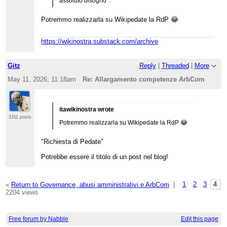
assoluto bisogno".
Potremmo realizzarla su Wikipedate la RdP 😂
https://wikinostra.substack.com/archive
Gitz
Reply
|
Threaded
|
More
May 11, 2026; 11:18am
Re: Allargamento competenze ArbCom
itawikinostra wrote
3311 posts
Potremmo realizzarla su Wikipedate la RdP 😂
"Richiesta di Pedate"
Potrebbe essere il titolo di un post nel blog!
«
Return to Governance, abusi amministrativi e ArbCom
|
1
2
3
4
2204 views
Free forum by Nabble
Edit this page