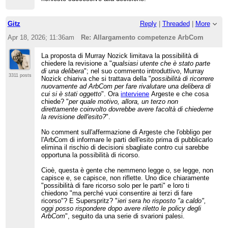
Gitz
Reply
|
Threaded
|
More
Apr 18, 2026; 11:36am
Re: Allargamento competenze ArbCom
La proposta di Murray Nozick limitava la possibilità di
chiedere la revisione a "
qualsiasi utente che è stato parte
di una delibera
"; nel suo commento introduttivo, Murray
3311 posts
Nozick chiariva che si trattava della "
possibilità di ricorrere
nuovamente ad ArbCom per fare rivalutare una delibera di
cui si è stati oggetto
". Ora
interviene
Argeste e che cosa
chiede? "
per quale motivo, allora, un terzo non
direttamente coinvolto dovrebbe avere facoltà di chiederne
la revisione dell'esito?
".
No comment sull'affermazione di Argeste che l'obbligo per
l'ArbCom di informare le parti dell'esito prima di pubblicarlo
elimina il rischio di decisioni sbagliate contro cui sarebbe
opportuna la possibilità di ricorso.
Cioè, questa è gente che nemmeno legge o, se legge, non
capisce e, se capisce, non riflette. Uno dice chiaramente
"possibilità di fare ricorso solo per le parti" e loro ti
chiedono "ma perché vuoi consentire ai terzi di fare
ricorso"? E Superspritz? "
ieri sera ho risposto "a caldo",
oggi posso rispondere dopo avere riletto le policy degli
ArbCom
", seguito da una serie di svarioni palesi.