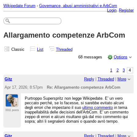
Wikipedate Forum
›
Governance, abusi amministrativi e ArbCom
Login
Register
Allargamento competenze ArbCom
Classic
List
Threaded
68 messages
Options
1
2
3
4
Gitz
Reply
|
Threaded
|
More
Apr 17, 2026; 8:57pm
Re: Allargamento competenze ArbCom
Purtroppo Superspritz non legge Wikipedate. E' un vero
peccato perché, se lo facesse, si sarebbe evitato alcuni
degli errori che impestano il suo
ultimo commento
in tema
3311 posts
inappellabilità delle decisioni dell'ArbCom. E' un commento
zeppo di errori e alcuni risultano già dal mio commento qui
sopra; altri li segnalerò domani o quando avrò tempo.
Gitz
Reply
|
Threaded
|
More