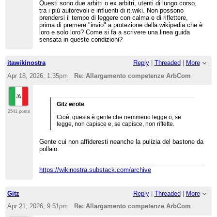
Questi sono due arbitri o ex arbitri, utenti di lungo corso,
tra i più autorevoli e influenti di it.wiki. Non possono
prendersi il tempo di leggere con calma e di riflettere,
prima di premere "invio" a protezione della wikipedia che è
loro e solo loro? Come si fa a scrivere una linea guida
sensata in queste condizioni?
itawikinostra
Reply
|
Threaded
|
More
Apr 18, 2026; 1:35pm
Re: Allargamento competenze ArbCom
Gitz wrote
2541 posts
Cioè, questa è gente che nemmeno legge o, se
legge, non capisce e, se capisce, non riflette.
Gente cui non affideresti neanche la pulizia del bastone da
pollaio.
https://wikinostra.substack.com/archive
Gitz
Reply
|
Threaded
|
More
Apr 21, 2026; 9:51pm
Re: Allargamento competenze ArbCom