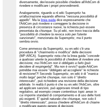
diversamente, dev'essere possibile chiedere all'ArbCom di
rivedere e modificare i propri provvedimenti.
Analogamente, riguardo a nl.wiki Superspritz ha
un'allucinazione equando afferma "
nessuna possibilità di
appello
". Ma la
linea guida
dice espressamente che
l'ArbCom può rivedere e correggere la decisione in
presenza di circostanze nuove; la richiesta può essere
presentata da chiunque. Su pl.wiki, non trovo traccia della
"
possibilità di chiedere la revoca solo per l'utente
sanzionato
", menzionata da Superspritz, ma il punto
sembra ovvio.
Come ammesso da Superspritz, su en.wiki c'è una
procedura di "chiarimento e modifica" delle decisioni
(WP:ARCA). Superspritz nota che la linea guida "
concede
a qualsiasi utente la possibilità di chiedere di rivedere una
decisione, ma l'ArbCom non è obbligato a farlo (può
decidere di respingerla)
". Ma non è ovvio? quale ArbCom
potrebbe mai essere "obbligato ad accogliere" le richieste
di revisione!?! Secondo Superspritz, en.wiki è di "
manica
molto larga
" perché chiunque, non solo il "
diretto
interessato
", può richiedere una revisione della decisione
arbitrale. In realtà il punto è che su en.wiki l'ArbCom, oltre
ad applicare sanzioni, può approvare rimedi di tipo
regolativo, ad esempio creare
contentious topic areas
in
cui imporrre standard di comportamento e di uso delle fonti
più esigenti. E' quindi naturale che chiunque, non solo il
"diretto interessato", possa chiedere all'ArbCom di chiarire
o modificare questo genere di decisioni.