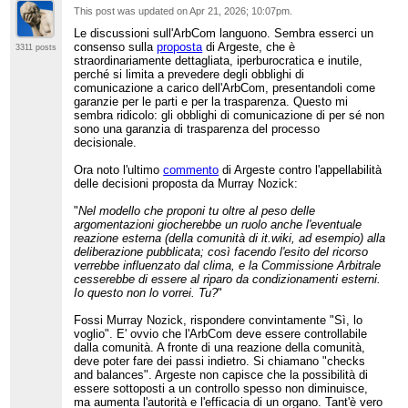
This post was updated on
Apr 21, 2026; 10:07pm
.
Le discussioni sull'ArbCom languono. Sembra esserci un
consenso sulla
proposta
di Argeste, che è
3311 posts
straordinariamente dettagliata, iperburocratica e inutile,
perché si limita a prevedere degli obblighi di
comunicazione a carico dell'ArbCom, presentandoli come
garanzie per le parti e per la trasparenza. Questo mi
sembra ridicolo: gli obblighi di comunicazione di per sé non
sono una garanzia di trasparenza del processo
decisionale.
Ora noto l'ultimo
commento
di Argeste contro l'appellabilità
delle decisioni proposta da Murray Nozick:
"
Nel modello che proponi tu oltre al peso delle
argomentazioni giocherebbe un ruolo anche l'eventuale
reazione esterna (della comunità di it.wiki, ad esempio) alla
deliberazione pubblicata; così facendo l'esito del ricorso
verrebbe influenzato dal clima, e la Commissione Arbitrale
cesserebbe di essere al riparo da condizionamenti esterni.
Io questo non lo vorrei. Tu?
"
Fossi Murray Nozick, rispondere convintamente "Sì, lo
voglio". E' ovvio che l'ArbCom deve essere controllabile
dalla comunità. A fronte di una reazione della comunità,
deve poter fare dei passi indietro. Si chiamano "checks
and balances". Argeste non capisce che la possibilità di
essere sottoposti a un controllo spesso non diminuisce,
ma aumenta l'autorità e l'efficacia di un organo. Tant'è vero