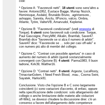
cioè:
* Opzione A: "Favorevoli netti".
18 utenti
sono senz'altro a
favore: Antonio1952, Eustace Bagge, Murray Nozick,
Hominisque, Asdalol, Brunaldo Bruno, .agrimensore.,
ashoppio, Sannita, Àncilu, IlPoncio, valcio, Ombra,
Atlante, Tytire, ValterVB, Amarvudol, Kepleriwi.
* Opzione B: "Favorevoli condizionati" (vedi
proposta
di
Torque).
6 utenti
sono favorevoli sub condicione: Torque,
Paul Gascoigne, PercyMM, Alkalin, Bramfab, Saver47.
Bramfab dice "favorevole se si alza il numero di arbitri".
Saver47 dice: "Favorevole se … solo per casi off-wiki" e
con numero più alto di membri del collegio.
* Opzione C: "Contrari con possibile apertura" in caso di
aumento del numero di arbitri (quindi sostanzialmente
convergenti con Opzione B):
4 utenti
: Parma1983, Il buon
ladrone, Kirk39, Walther16.
* Opzione D: "Contrari netti".
8 utenti
: Argeste, LucaRosty,
TrinacrianGolem, I Need Fresh Blood, .mau., Cosma Seini,
Sayatek, Harlock81.
Conclusione. Visto che l'opzione B e C sono largamente
coincidenti (ci sono variazioni d'accento, di enfasi, oppure
nella specificazione delle condizioni: solo allargamento del
collegio o anche limitazione delle materie alle violazioni
off-Wiki), se dovessi chiudere la discussione direi: c'è un
consenso a favore dell'allargamento delle competenze