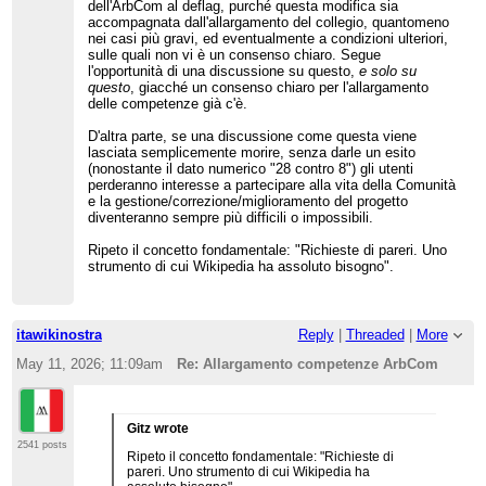
dell'ArbCom al deflag, purché questa modifica sia
accompagnata dall'allargamento del collegio, quantomeno
nei casi più gravi, ed eventualmente a condizioni ulteriori,
sulle quali non vi è un consenso chiaro. Segue
l'opportunità di una discussione su questo,
e solo su
questo
, giacché un consenso chiaro per l'allargamento
delle competenze già c'è.
D'altra parte, se una discussione come questa viene
lasciata semplicemente morire, senza darle un esito
(nonostante il dato numerico "28 contro 8") gli utenti
perderanno interesse a partecipare alla vita della Comunità
e la gestione/correzione/miglioramento del progetto
diventeranno sempre più difficili o impossibili.
Ripeto il concetto fondamentale: "Richieste di pareri. Uno
strumento di cui Wikipedia ha assoluto bisogno".
itawikinostra
Reply
|
Threaded
|
More
May 11, 2026; 11:09am
Re: Allargamento competenze ArbCom
Gitz wrote
2541 posts
Ripeto il concetto fondamentale: "Richieste di
pareri. Uno strumento di cui Wikipedia ha