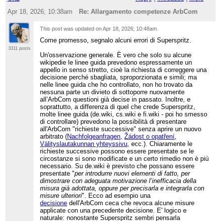
Apr 18, 2026; 10:38am
Re: Allargamento competenze ArbCom
This post was updated on
Apr 18, 2026; 10:48am
.
Come promesso, segnalo alcuni errori di Superspritz.
3311 posts
Un'osservazione generale. È vero che solo su alcune
wikipedie le linee guida prevedono espressamente un
appello in senso stretto, cioè la richiesta di correggere una
decisione perché sbagliata, sproporzionata e simili; ma
nelle linee guida che ho controllato, non ho trovato da
nessuna parte un divieto di sottoporre nuovamente
all’ArbCom questioni già decise in passato. Inoltre, e
soprattutto, a differenza di quel che crede Superspritz,
molte linee guida (de.wiki, cs.wiki e fi.wiki - poi ho smesso
di controllare) prevedono la possibilità di presentare
all'ArbCom "richieste successive" senza aprire un nuovo
arbitrato (
Nachfolgeanfragen
,
Žádost o opatření
,
Välityslautakunnan yhteyssivu
, ecc.). Chiaramente le
richieste successive possono essere presentate se le
circostanze si sono modificate e un certo rimedio non è più
necessario. Su de.wiki è previsto che possano essere
presentate "
per introdurre nuovi elementi di fatto, per
dimostrare con adeguata motivazione l’inefficacia della
misura già adottata, oppure per precisarla e integrarla con
misure ulteriori
". Ecco ad esempio una
decisione
dell'ArbCom ceca che revoca alcune misure
applicate con una precedente decisione. E' logico e
naturale: nonostante Superspritz sembri pensarla