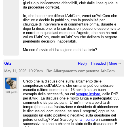
giudizio pubblicamente difendibili, cioè dalle linee guida, e
da procedure corrette).
Io, che ho sempre difeso l'ArbCom, vorrei un'ArbCom che
discute e decide in pubblico, con la possibilità per
chiunque di intervenire e di commentare prima, durante e
dopo la decisione, e le cui decisioni possono essere riviste
e corrette in qualsiasi momento. Argeste, che non ha mai
voluto l'ArbCom, vuole un'ArbCom che delibera in segreto
prendendo decisioni inappellabili.
Ma non è ovvio chi ha ragione e chi ha torto?
Gitz
Reply
|
Threaded
|
More
May 11, 2026; 10:20am
Re: Allargamento competenze ArbCom
Credo che la discussione sull'allargamento delle
competenze dell'ArbCom, che ormai si può considerare
esaurita (ultimo commento il 16 aprile) sia un buon
3311 posts
esempio della necessità, su cui
sempre insisto
, delle RdP
per it.wiki. La discussione è molto lunga e partecipata: 355
commenti e 55 partecipanti. E' un'immensa perdita di
tempo (che causa frustrazione e desiderio di abbandonare
le discussioni comunitarie, se non il progetto) oppure ha
raggiunto un esito positivo o negativo sulla questione del
potere di deflag? Paul Gascoigne
fa il punto
e i commenti
successivi aiutano a chiarire lo stato della discussione. E