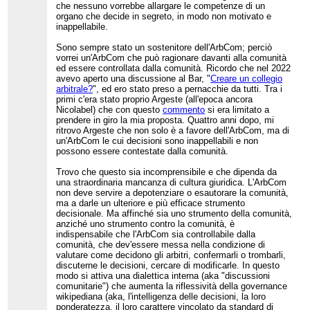
che nessuno vorrebbe allargare le competenze di un
organo che decide in segreto, in modo non motivato e
inappellabile.
Sono sempre stato un sostenitore dell'ArbCom; perciò
vorrei un'ArbCom che può ragionare davanti alla comunità
ed essere controllata dalla comunità. Ricordo che nel 2022
avevo aperto una discussione al Bar, "
Creare un collegio
arbitrale?
", ed ero stato preso a pernacchie da tutti. Tra i
primi c'era stato proprio Argeste (all'epoca ancora
Nicolabel) che con questo
commento
si era limitato a
prendere in giro la mia proposta. Quattro anni dopo, mi
ritrovo Argeste che non solo è a favore dell'ArbCom, ma di
un'ArbCom le cui decisioni sono inappellabili e non
possono essere contestate dalla comunità.
Trovo che questo sia incomprensibile e che dipenda da
una straordinaria mancanza di cultura giuridica. L'ArbCom
non deve servire a depotenziare o esautorare la comunità,
ma a darle un ulteriore e più efficace strumento
decisionale. Ma affinché sia uno strumento della comunità,
anziché uno strumento contro la comunità, è
indispensabile che l'ArbCom sia controllabile dalla
comunità, che dev'essere messa nella condizione di
valutare come decidono gli arbitri, confermarli o trombarli,
discuterne le decisioni, cercare di modificarle. In questo
modo si attiva una dialettica interna (aka "discussioni
comunitarie") che aumenta la riflessività della governance
wikipediana (aka, l'intelligenza delle decisioni, la loro
ponderatezza, il loro carattere vincolato da standard di