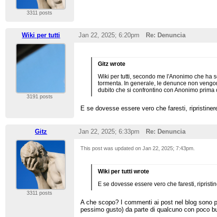
3311 posts
Wiki per tutti
Jan 22, 2025; 6:20pm
Re: Denuncia
Gitz wrote
Wiki per tutti, secondo me l'Anonimo che ha sc
tormenta. In generale, le denunce non vengono
dubito che si confrontino con Anonimo prima d
3191 posts
E se dovesse essere vero che faresti, ripristiner
Gitz
Jan 22, 2025; 6:33pm
Re: Denuncia
This post was updated on
Jan 22, 2025; 7:43pm
.
Wiki per tutti wrote
E se dovesse essere vero che faresti, ripristi
3311 posts
A che scopo? I commenti ai post nel blog sono per
pessimo gusto) da parte di qualcuno con poco 