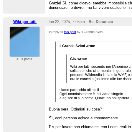
Grazie! Sì, come dicevo, sarebbe impossibile ch
denunciarci: o dovremmo far vivere qualcuno in un
Wiki per tutti
Jan 22, 2025; 7:05pm
Re: Denuncia
In reply to
this post
by Il Grande Svitol
Il Grande Svitol wrote
Gitz wrote
3191 posts
Wiki per tutti, secondo me l'Anonimo che
solito troll che ci tormenta. In genera
persone, Wikimedia Italia e la WMF, e 
ora le cancello (assieme alle tue rispos
siamo parecchio ottimisti.
Ogni amministratore è individuo singolo
e agisce di suo conto. Qualcuno poi spiffera.
Buona sera! Ottimisti su cosa?
Sì, ogni persona agisce autonomamente
P.s.per favore non chiamateci con i nomi reali in