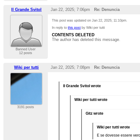
Il Grande Svitol
Jan 22, 2025; 7:06pm
Re: Denuncia
This post was updated on
Jan 22, 2025; 11:10pm
.
In reply to
this post
by Wiki per tutti
CONTENTS DELETED
The author has deleted this message.
Banned User
12 posts
Wiki per tutti
Jan 22, 2025; 7:08pm
Re: Denuncia
Il Grande Svitol wrote
Wiki per tutti wrote
3191 posts
Gitz wrote
Wiki per tutti wrote
E se dovesse essere vero c