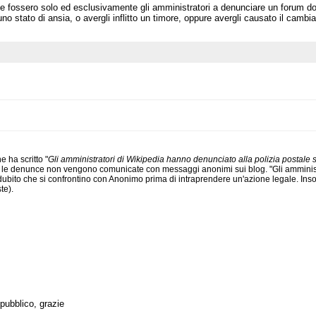
e fossero solo ed esclusivamente gli amministratori a denunciare un forum do
o stato di ansia, o avergli inflitto un timore, oppure avergli causato il cambi
 ha scritto "
Gli amministratori di Wikipedia hanno denunciato alla polizia postale sv
le, le denunce non vengono comunicate con messaggi anonimi sui blog. "Gli amministra
dubito che si confrontino con Anonimo prima di intraprendere un'azione legale. In
te).
 pubblico, grazie