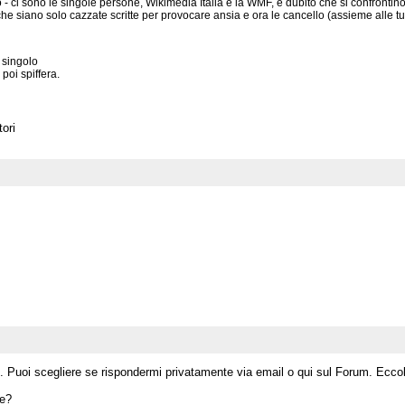
to - ci sono le singole persone, Wikimedia Italia e la WMF, e dubito che si confront
e siano solo cazzate scritte per provocare ansia e ora le cancello (assieme alle tu
 singolo
poi spiffera.
tori
te
i reali in pubblico, grazie
er
 Puoi scegliere se rispondermi privatamente via email o qui sul Forum. Ecco
ne?