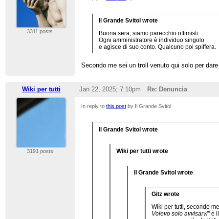
Il Grande Svitol wrote
3311 posts
Buona sera, siamo parecchio ottimisti.
Ogni amministratore è individuo singolo
e agisce di suo conto. Qualcuno poi spiffera.
Secondo me sei un troll venuto qui solo per dare
Wiki per tutti
Jan 22, 2025; 7:10pm
Re: Denuncia
In reply to
this post
by Il Grande Svitol
Il Grande Svitol wrote
Wiki per tutti wrote
3191 posts
Il Grande Svitol wrote
Gitz wrote
Wiki per tutti, secondo me
Volevo solo avvisarvi
" è 