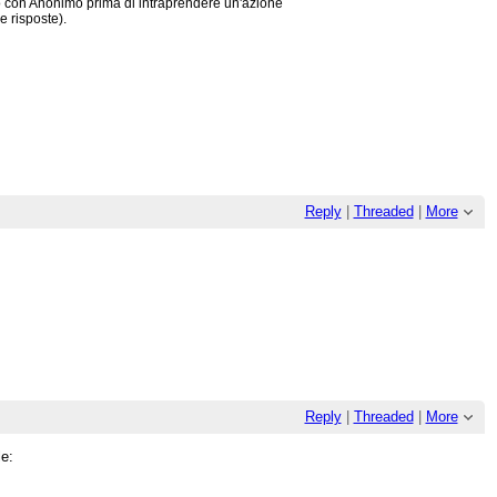
ino con Anonimo prima di intraprendere un'azione
e risposte).
Reply
|
Threaded
|
More
Reply
|
Threaded
|
More
le: