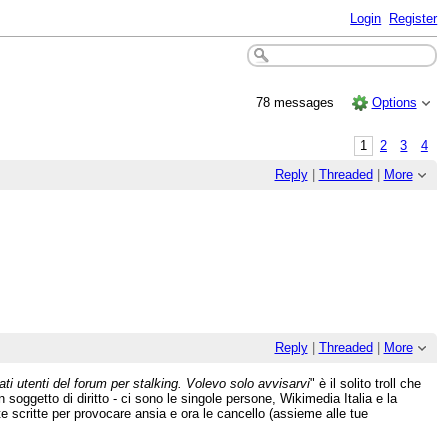
Login
Register
78 messages
Options
1
2
3
4
Reply
|
Threaded
|
More
Reply
|
Threaded
|
More
ati utenti del forum per stalking. Volevo solo avvisarvi
" è il solito troll che
ggetto di diritto - ci sono le singole persone, Wikimedia Italia e la
scritte per provocare ansia e ora le cancello (assieme alle tue