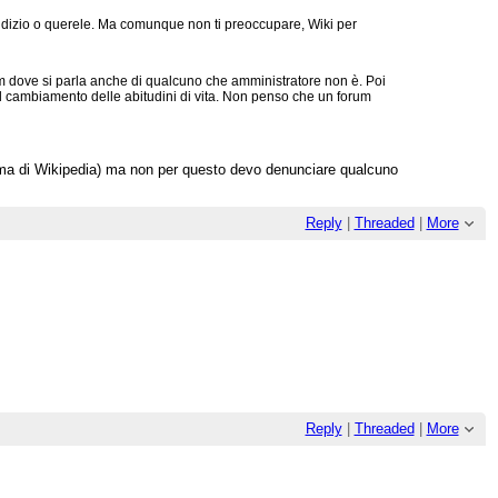
giudizio o querele. Ma comunque non ti preoccupare, Wiki per
m dove si parla anche di qualcuno che amministratore non è. Poi
 il cambiamento delle abitudini di vita. Non penso che un forum
prima di Wikipedia) ma non per questo devo denunciare qualcuno
Reply
|
Threaded
|
More
Reply
|
Threaded
|
More