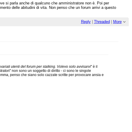
ve si parla anche di qualcuno che amministratore non è. Poi per
amento delle abitudini di vita. Non penso che un forum arrivi a questo
Reply
|
Threaded
|
More
ariati utenti del forum per stalking. Volevo solo avvisarvi
" è il
tori" non sono un soggetto di diritto - ci sono le singole
somma, penso che siano solo cazzate scritte per provocare ansia e