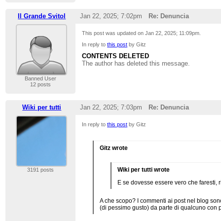
Il Grande Svitol
Jan 22, 2025; 7:02pm
Re: Denuncia
This post was updated on
Jan 22, 2025; 11:09pm
.
In reply to
this post
by Gitz
CONTENTS DELETED
The author has deleted this message.
Banned User
12 posts
Wiki per tutti
Jan 22, 2025; 7:03pm
Re: Denuncia
In reply to
this post
by Gitz
Gitz wrote
Wiki per tutti wrote
3191 posts
E se dovesse essere vero che faresti, r
A che scopo? I commenti ai post nel blog sono 
(di pessimo gusto) da parte di qualcuno con