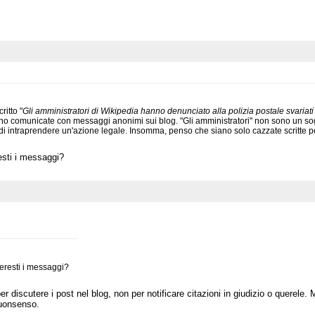
ritto "
Gli amministratori di Wikipedia hanno denunciato alla polizia postale svariati 
 comunicate con messaggi anonimi sui blog. "Gli amministratori" non sono un sogget
i intraprendere un'azione legale. Insomma, penso che siano solo cazzate scritte pe
esti i messaggi?
neresti i messaggi?
 discutere i post nel blog, non per notificare citazioni in giudizio o querele.
buonsenso.