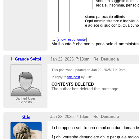
sono un soggetto di dirit
legale. Insomma, penso ch
siamo parecchio ottimisti.
Ogni amministratore è individuo
e agisce di suo conto. Qualcuno 
Buona sera! Ottimisti su cosa?
...
[
]
show rest of quote
Ma il punto è che non si parla solo di amministra
Sì, ogni persona agisce autonomamen
...
[
]
show rest of quote
P.s.per favore non chiamateci con i nom
Parlando di un gruppo di oltre 100 persone p
Il Grande Svitol
Jan 22, 2025; 7:13pm
Re: Denuncia
mesi alla fine qualcuno si incazza.
This post was updated on
Jan 22, 2025; 11:10pm
.
In reply to
this post
by Gitz
CONTENTS DELETED
The author has deleted this message.
Banned User
12 posts
Gitz
Jan 22, 2025; 7:18pm
Re: Denuncia
Ti ho appena scritto una email con due domande.
1) chi vorrebbe denunciare chi e per quale ragio