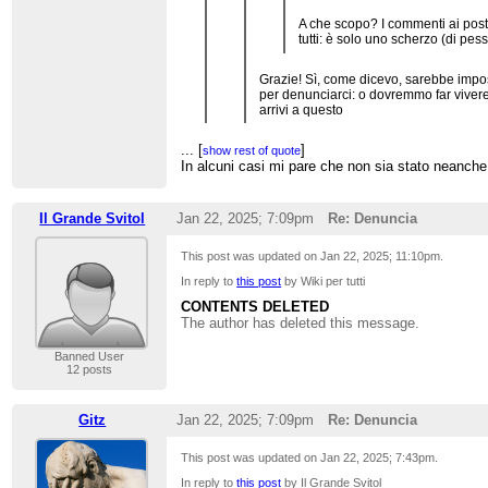
A che scopo? I commenti ai post 
tutti: è solo uno scherzo (di p
Grazie! Sì, come dicevo, sarebbe impos
per denunciarci: o dovremmo far vivere 
arrivi a questo
...
[
]
È sufficiente un certificato medico per attesta
show rest of quote
In alcuni casi mi pare che non sia stato neanche
qualcuno ti fa provare uno stato d'ansia.
Il Grande Svitol
Jan 22, 2025; 7:09pm
Re: Denuncia
This post was updated on
Jan 22, 2025; 11:10pm
.
In reply to
this post
by Wiki per tutti
CONTENTS DELETED
The author has deleted this message.
Banned User
12 posts
Gitz
Jan 22, 2025; 7:09pm
Re: Denuncia
This post was updated on
Jan 22, 2025; 7:43pm
.
In reply to
this post
by Il Grande Svitol