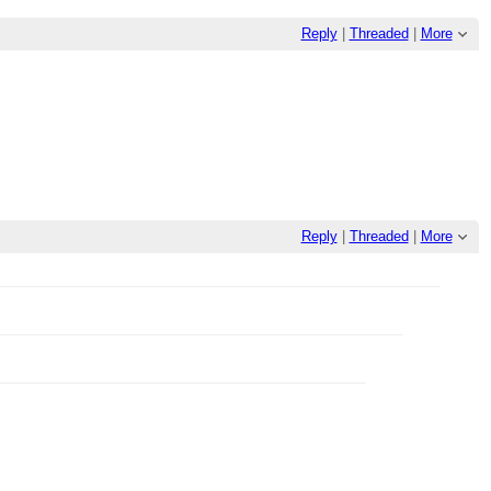
Reply
|
Threaded
|
More
Reply
|
Threaded
|
More