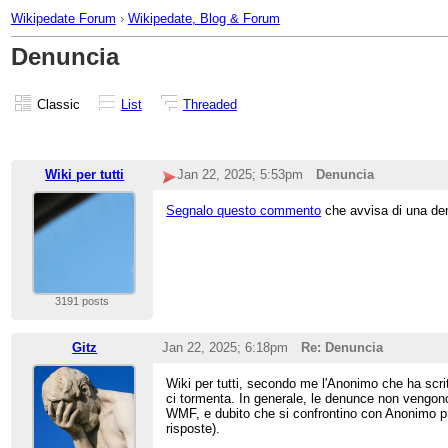
Wikipedate Forum
›
Wikipedate, Blog & Forum
Denuncia
Classic
List
Threaded
Wiki per tutti
Jan 22, 2025; 5:53pm
Denuncia
Segnalo questo commento
che avvisa di una de
3191 posts
Gitz
Jan 22, 2025; 6:18pm
Re: Denuncia
Wiki per tutti, secondo me l'Anonimo che ha scrit
ci tormenta. In generale, le denunce non vengono
WMF, e dubito che si confrontino con Anonimo pr
risposte).