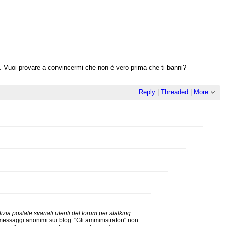
a. Vuoi provare a convincermi che non è vero prima che ti banni?
Reply
|
Threaded
|
More
zia postale svariati utenti del forum per stalking.
 messaggi anonimi sui blog. "Gli amministratori" non