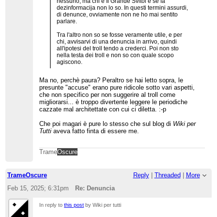
nessuno, ma chi è Il Grande Svitol e se fa
dezinformacija non lo so. In questi termini assurdi,
di denunce, ovviamente non ne ho mai sentito
parlare.
Tra l'altro non so se fosse veramente utile, e per
chi, avvisarvi di una denuncia in arrivo, quindi
all'ipotesi del troll tendo a crederci. Poi non sto
nella testa dei troll e non so con quale scopo
agiscono.
Ma no, perchè paura? Peraltro se hai letto sopra, le
presunte "accuse" erano pure ridicole sotto vari aspetti,
che non specifico per non suggerire al troll come
migliorarsi... è troppo divertente leggere le periodiche
cazzate mal architettate con cui ci diletta. :-p
Che poi magari è pure lo stesso che sul blog di
Wiki per
Tutti
aveva fatto finta di essere me.
Trame
Oscure
TrameOscure
Reply
|
Threaded
|
More
Feb 15, 2025; 6:31pm
Re: Denuncia
In reply to
this post
by Wiki per tutti