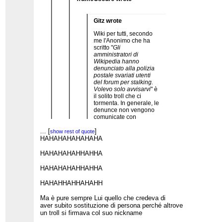
(in questo caso giustificatissima) denuncia per
stalking...
Quindi, caro
anonimo-particolarmente-stupido
,
Gitz wrote
occhio a cosa scrivi e dove, perchè non sei tanto
anonimo. E' un consiglio per il tuo bene. ;-)
Wiki per tutti, secondo
me l'Anonimo che ha
scritto "
Gli
amministratori di
Wikipedia hanno
denunciato alla polizia
postale svariati utenti
del forum per stalking.
Volevo solo avvisarvi
" è
il solito troll che ci
tormenta. In generale, le
denunce non vengono
comunicate con
messaggi anonimi sui
...
[
]
blog. "Gli
show rest of quote
amministratori" non
HAHAHAHAHAHAHA
sono un soggetto di
diritto - ci sono le
...
[
]
HAHAHAHAHHAHHA
show rest of quote
singole persone,
Hei pulcino,
Wikimedia Italia e la
dove sono i messaggi precedenti?
HAHAHAHAHHAHHA
WMF, e dubito che si
Ma non avevi detto non si poteva più cancellare
...
[
]
show rest of quote
confrontino con
niente? Opsssss.... Ne hai da imparare ancora...
Lo letto nel pomeriggio e volevo
HAHAHHAHHAHAHH
Anonimo prima di
rispondere ora a Wiki Per Tutti, ma
intraprendere un'azione
vedo che hai scritto esattamente quel
Ma è pure sempre Lui quello che credeva di
legale. Insomma, penso
che volevo scrivere io:
aver subito sostituzione di persona perché altrove
che siano solo cazzate
1) "gli amministratori" non sono un
un troll si firmava col suo nickname
scritte per provocare
soggetto giuridico
ansia e ora le cancello