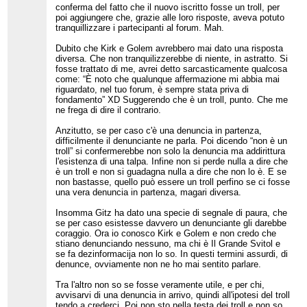
conferma del fatto che il nuovo iscritto fosse un troll, per
poi aggiungere che, grazie alle loro risposte, aveva potuto
tranquillizzare i partecipanti al forum. Mah.
Dubito che Kirk e Golem avrebbero mai dato una risposta
diversa. Che non tranquilizzerebbe di niente, in astratto. Si
fosse trattato di me, avrei detto sarcasticamente qualcosa
come: “È noto che qualunque affermazione mi abbia mai
riguardato, nel tuo forum, è sempre stata priva di
fondamento” XD Suggerendo che è un troll, punto. Che me
ne frega di dire il contrario.
Anzitutto, se per caso c'è una denuncia in partenza,
difficilmente il denunciante ne parla. Poi dicendo “non è un
troll” si confermerebbe non solo la denuncia ma addirittura
l'esistenza di una talpa. Infine non si perde nulla a dire che
è un troll e non si guadagna nulla a dire che non lo è. E se
non bastasse, quello può essere un troll perfino se ci fosse
una vera denuncia in partenza, magari diversa.
Insomma Gitz ha dato una specie di segnale di paura, che
se per caso esistesse davvero un denunciante gli darebbe
coraggio. Ora io conosco Kirk e Golem e non credo che
stiano denunciando nessuno, ma chi è Il Grande Svitol e
se fa dezinformacija non lo so. In questi termini assurdi, di
denunce, ovviamente non ne ho mai sentito parlare.
Tra l'altro non so se fosse veramente utile, e per chi,
avvisarvi di una denuncia in arrivo, quindi all'ipotesi del troll
tendo a crederci. Poi non sto nella testa dei troll e non so