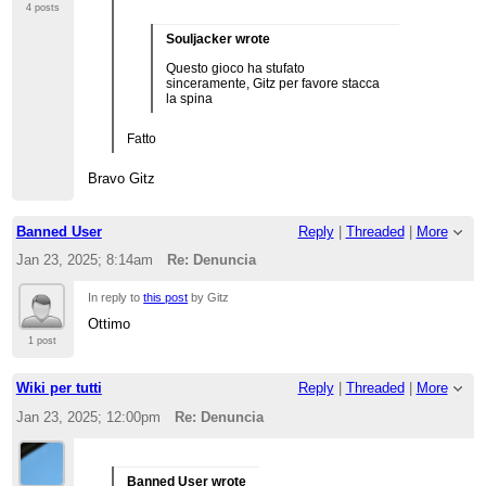
4 posts
Souljacker wrote
Questo gioco ha stufato
sinceramente, Gitz per favore stacca
la spina
Fatto
Bravo Gitz
Banned User
Reply
|
Threaded
|
More
Jan 23, 2025; 8:14am
Re: Denuncia
In reply to
this post
by Gitz
Ottimo
1 post
Wiki per tutti
Reply
|
Threaded
|
More
Jan 23, 2025; 12:00pm
Re: Denuncia
Banned User wrote