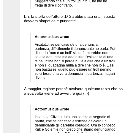
Suggerendo che è un troll, punto. Che me ne
frega di dire il contrario.
Eh, la stoffa dell'attore :D Sarebbe stata una risposta
davvero simpatica e pungente.
Actormusicus wrote
Anzitutto, se per caso c'è una denuncia in
partenza, difficilmente il denunciante ne parla. Poi
dicendo “non è un troll” si confermerebbe non
solo la denuncia ma addirittura l'esistenza di una
talpa. Infine non si perde nulla a dire che è un troll
e non si guadagna nulla a dire che non lo è. E se
non bastasse, quello può essere un troll perfino
se ci fosse una vera denuncia in partenza, magari
diversa.
A maggior ragione perchè avvisare qualcuno terzo che poi
a sua volta viene ad avvertire qua? ;-)
Actormusicus wrote
Insomma Gitz ha dato una specie di segnale di
paura, che se per caso esistesse davvero un
denunciante gli darebbe coraggio. Ora io conosco
Kirk e Golem e non credo che stiano denunciando