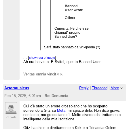
Banned
User wrote
Ottimo
Curiosità. Perchè ti sei
chiamat* proprio
Banned User?
Sarà stato bannato da Wikipedia (?)
...
[
]
No, attenzione. Guarda bene dove esce questa
show rest of quote
Ah ora ho visto. È Svitol, questo Banned User...
frase stesso qui
Veritas omnia vincit⚔️⚔️
Actormusicus
Reply
|
Threaded
|
More
Feb 15, 2025; 6:01pm
Re: Denuncia
Qui c'è stato un errore grossolano che ho scoperto
scrivendo a Gitz su
Meta
, mi spiace dirlo. Non dico grave,
non lo so, ma grossolano sì. Molto diverso dal trattamento
71 posts
intelligente della mia iscrizione.
Gitz ha chiesto direttamente a Kirk e a TrinacrianGolem