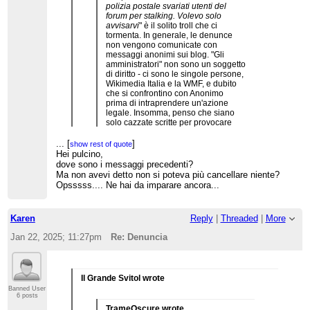
polizia postale svariati utenti del
forum per stalking. Volevo solo
avvisarvi
" è il solito troll che ci
tormenta. In generale, le denunce
non vengono comunicate con
messaggi anonimi sui blog. "Gli
amministratori" non sono un soggetto
di diritto - ci sono le singole persone,
Wikimedia Italia e la WMF, e dubito
che si confrontino con Anonimo
prima di intraprendere un'azione
legale. Insomma, penso che siano
solo cazzate scritte per provocare
ansia e ora le cancello (assieme alle
tue risposte).
...
[
]
show rest of quote
Hei pulcino,
dove sono i messaggi precedenti?
Lo letto nel pomeriggio e volevo rispondere ora a
Ma non avevi detto non si poteva più cancellare niente?
Wiki Per Tutti, ma vedo che hai scritto esattamente
Opsssss.... Ne hai da imparare ancora...
quel che volevo scrivere io:
1) "gli amministratori" non sono un soggetto
giuridico
2) non c'è nessuno stalking
Karen
Reply
|
Threaded
|
More
3) l'"anonimo" è palesemente lo stesso troll di
qualche tempo fa che si spacciava prima per
Jan 22, 2025; 11:27pm
Re: Denuncia
admin, poi per me, ecc ecc.
Ma aggiungerei anche un altra cosa: chi fa lo
stalker e cerca di mettere ansia prendendo di mira
Il Grande Svitol wrote
in particolare WikiPerTutti, è palesemente
Banned User
l'anonimo stesso, a cui consiglierei di fare
6 posts
molta
attenzione se non vuole LUI prendersi una
TrameOscure wrote