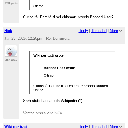
3191 posts
Ottimo
Curiosità. Perchè ti sei chiamat* proprio Banned User?
Nick
Reply
|
Threaded
|
More
Jan 23, 2025; 12:20pm
Re: Denuncia
Wiki per tutti wrote
235 posts
Banned User wrote
Ottimo
Curiosità. Perchè ti sei chiamat* proprio Banned
User?
Sarà stato bannato da Wikipedia (?)
Veritas omnia vincit⚔️⚔️
Wiki per tutti
Reply
|
Threaded
|
More