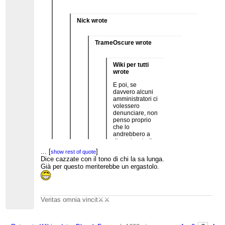
Nick wrote
TrameOscure wrote
Wiki per tutti
wrote
E poi, se
davvero alcuni
amministratori ci
volessero
denunciare, non
penso proprio
che lo
andrebbero a
dire ad un troll.
Al quale ho pure
...
[
]
show rest of quote
chiesto come
Dice cazzate con il tono di chi la sa lunga.
...
[
]
evitare che
show rest of quote
Già per questo meriterebbe un ergastolo.
Kirk39 e
...
[
]
TrinacrianGolem
show rest of quote
Scusa?????
potessero
essere vittime di
Che reato compie TrameOscure secondo te? E per
nostre
...
[
]
show rest of quote
Veritas omnia vincit⚔️⚔️
quale motivo? Io lo vedo sempre educato e mai falso,
persecuzioni (se
Secondo me la figura del buffone che
mai invadente
fosse il caso di
vuole ficcanasare nel bilancio di WMI qui
smettere di
la stai facendo soltanto tu...
...
[
]
show rest of quote