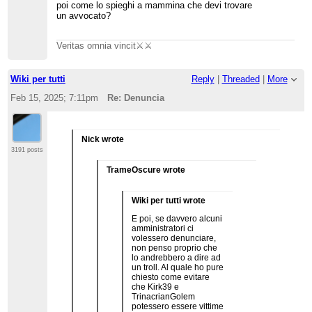
poi come lo spieghi a mammina che devi trovare
un avvocato?
Veritas omnia vincit⚔️⚔️
Wiki per tutti
Reply
|
Threaded
|
More
Feb 15, 2025; 7:11pm
Re: Denuncia
Nick wrote
3191 posts
TrameOscure wrote
Wiki per tutti wrote
E poi, se davvero alcuni
amministratori ci
volessero denunciare,
non penso proprio che
lo andrebbero a dire ad
un troll. Al quale ho pure
chiesto come evitare
che Kirk39 e
TrinacrianGolem
potessero essere vittime