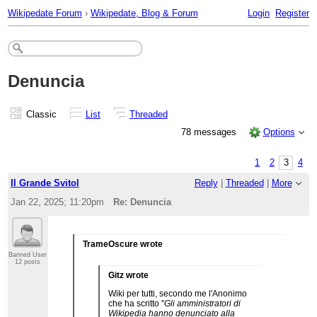
Wikipedate Forum
›
Wikipedate, Blog & Forum
Login
Register
Denuncia
Classic
List
Threaded
78 messages
Options
1
2
3
4
Il Grande Svitol
Reply
|
Threaded
|
More
Jan 22, 2025; 11:20pm
Re: Denuncia
TrameOscure wrote
Banned User
12 posts
Gitz wrote
Wiki per tutti, secondo me l'Anonimo
che ha scritto "
Gli amministratori di
Wikipedia hanno denunciato alla