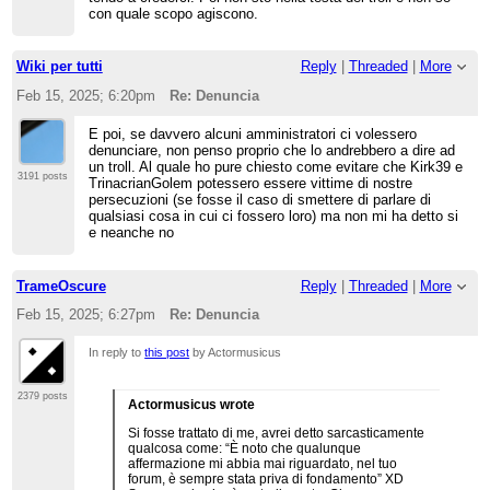
con quale scopo agiscono.
Wiki per tutti
Reply
|
Threaded
|
More
Feb 15, 2025; 6:20pm
Re: Denuncia
E poi, se davvero alcuni amministratori ci volessero
denunciare, non penso proprio che lo andrebbero a dire ad
un troll. Al quale ho pure chiesto come evitare che Kirk39 e
3191 posts
TrinacrianGolem potessero essere vittime di nostre
persecuzioni (se fosse il caso di smettere di parlare di
qualsiasi cosa in cui ci fossero loro) ma non mi ha detto si
e neanche no
TrameOscure
Reply
|
Threaded
|
More
Feb 15, 2025; 6:27pm
Re: Denuncia
In reply to
this post
by Actormusicus
2379 posts
Actormusicus wrote
Si fosse trattato di me, avrei detto sarcasticamente
qualcosa come: “È noto che qualunque
affermazione mi abbia mai riguardato, nel tuo
forum, è sempre stata priva di fondamento” XD