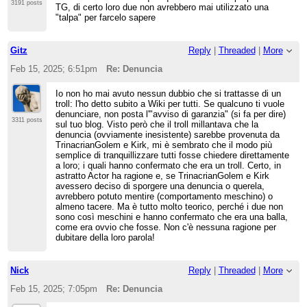
3191 posts
TG, di certo loro due non avrebbero mai utilizzato una
"talpa" per farcelo sapere
Gitz
Reply
|
Threaded
|
More
Feb 15, 2025; 6:51pm
Re: Denuncia
Io non ho mai avuto nessun dubbio che si trattasse di un
troll: l'ho detto subito a Wiki per tutti. Se qualcuno ti vuole
denunciare, non posta l'"avviso di garanzia" (si fa per dire)
3311 posts
sul tuo blog. Visto però che il troll millantava che la
denuncia (ovviamente inesistente) sarebbe provenuta da
TrinacrianGolem e Kirk, mi è sembrato che il modo più
semplice di tranquillizzare tutti fosse chiedere direttamente
a loro; i quali hanno confermato che era un troll. Certo, in
astratto Actor ha ragione e, se TrinacrianGolem e Kirk
avessero deciso di sporgere una denuncia o querela,
avrebbero potuto mentire (comportamento meschino) o
almeno tacere. Ma è tutto molto teorico, perché i due non
sono così meschini e hanno confermato che era una balla,
come era ovvio che fosse. Non c'è nessuna ragione per
dubitare della loro parola!
Nick
Reply
|
Threaded
|
More
Feb 15, 2025; 7:05pm
Re: Denuncia