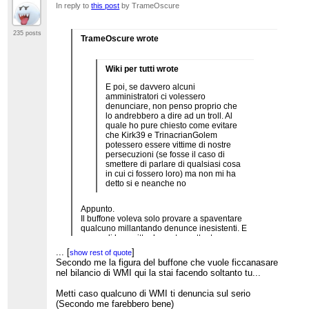
In reply to
this post
by TrameOscure
235 posts
TrameOscure wrote
Wiki per tutti wrote
E poi, se davvero alcuni
amministratori ci volessero
denunciare, non penso proprio che
lo andrebbero a dire ad un troll. Al
quale ho pure chiesto come evitare
che Kirk39 e TrinacrianGolem
potessero essere vittime di nostre
persecuzioni (se fosse il caso di
smettere di parlare di qualsiasi cosa
in cui ci fossero loro) ma non mi ha
detto si e neanche no
Appunto.
Il buffone voleva solo provare a spaventare
qualcuno millantando denunce inesistenti. E
come gli ho scritto deve stare attento a cosa
scrive, perchè denunce molto più circostanziate le
...
[
]
show rest of quote
rischia lui.
Secondo me la figura del buffone che vuole ficcanasare
Ciò detto,
non ci curiam di lui.
nel bilancio di WMI qui la stai facendo soltanto tu...
Metti caso qualcuno di WMI ti denuncia sul serio
(Secondo me farebbero bene)