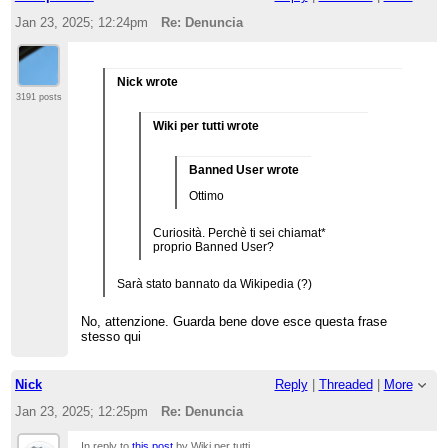
Jan 23, 2025; 12:24pm
Re: Denuncia
Nick wrote
3191 posts
Wiki per tutti wrote
Banned User wrote
Ottimo
Curiosità. Perchè ti sei chiamat*
proprio Banned User?
Sarà stato bannato da Wikipedia (?)
No, attenzione. Guarda bene dove esce questa frase
stesso qui
Nick
Reply
|
Threaded
|
More
Jan 23, 2025; 12:25pm
Re: Denuncia
In reply to
this post
by Wiki per tutti