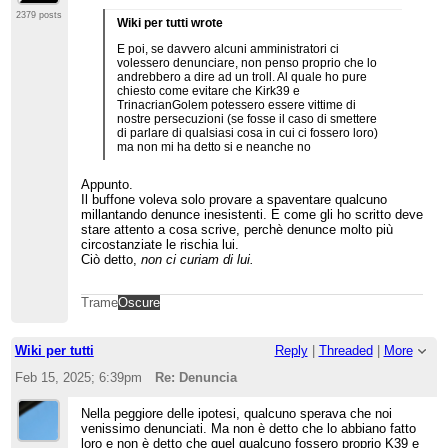
2379 posts
Wiki per tutti wrote
E poi, se davvero alcuni amministratori ci
volessero denunciare, non penso proprio che lo
andrebbero a dire ad un troll. Al quale ho pure
chiesto come evitare che Kirk39 e
TrinacrianGolem potessero essere vittime di
nostre persecuzioni (se fosse il caso di smettere
di parlare di qualsiasi cosa in cui ci fossero loro)
ma non mi ha detto si e neanche no
Appunto.
Il buffone voleva solo provare a spaventare qualcuno
millantando denunce inesistenti. E come gli ho scritto deve
stare attento a cosa scrive, perchè denunce molto più
circostanziate le rischia lui.
Ciò detto,
non ci curiam di lui.
Trame
Oscure
Wiki per tutti
Reply
|
Threaded
|
More
Feb 15, 2025; 6:39pm
Re: Denuncia
Nella peggiore delle ipotesi, qualcuno sperava che noi
venissimo denunciati. Ma non è detto che lo abbiano fatto
loro e non è detto che quel qualcuno fossero proprio K39 e