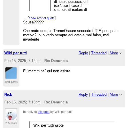
di nostre persecuzioni
(se fosse il caso di
smettere di parlare di
qualsiasi cosa in cui ci
...
[
]
fossero loro) ma non mi
show rest of quote
ha detto si e neanche
Scusa?????
no
...
[
]
Che reato compie TrameOscure secondo te? E per quale
show rest of quote
Secondo me la figura del buffone che vuole
motivo? Io lo vedo sempre educato e mai falso, mai
Appunto.
ficcanasare nel bilancio di WMI qui la stai facendo
invadente
Il buffone voleva solo provare a
soltanto tu...
spaventare qualcuno millantando
denunce inesistenti. E come gli ho
Metti caso qualcuno di WMI ti denuncia sul serio
scritto deve stare attento a cosa
Wiki per tutti
Reply
|
Threaded
|
More
(Secondo me farebbero bene)
scrive, perchè denunce molto più
poi come lo spieghi a mammina che devi trovare
circostanziate le rischia lui.
Feb 15, 2025; 7:12pm
Re: Denuncia
un avvocato?
Ciò detto,
non ci curiam di lui.
E "mammina" qui non esiste
3191 posts
Nick
Reply
|
Threaded
|
More
Feb 15, 2025; 7:13pm
Re: Denuncia
In reply to
this post
by Wiki per tutti
235 posts
Wiki per tutti wrote