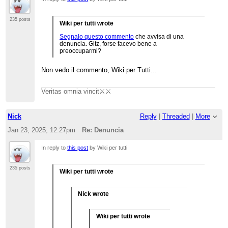
235 posts
Wiki per tutti wrote
Segnalo questo commento
che avvisa di una
denuncia. Gitz, forse facevo bene a
preoccuparmi?
Non vedo il commento, Wiki per Tutti...
Veritas omnia vincit⚔️⚔️
Nick
Reply
|
Threaded
|
More
Jan 23, 2025; 12:27pm
Re: Denuncia
In reply to
this post
by Wiki per tutti
235 posts
Wiki per tutti wrote
Nick wrote
Wiki per tutti wrote