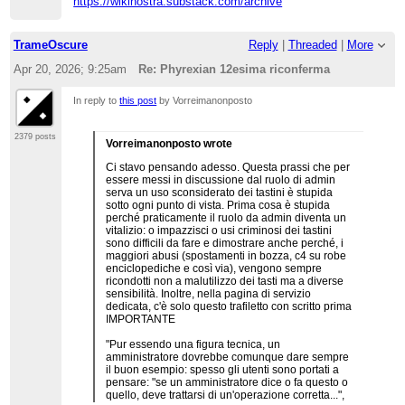
https://wikinostra.substack.com/archive
TrameOscure
Reply
|
Threaded
|
More
Apr 20, 2026; 9:25am
Re: Phyrexian 12esima riconferma
In reply to
this post
by Vorreimanonposto
2379 posts
Vorreimanonposto wrote
Ci stavo pensando adesso. Questa prassi che per
essere messi in discussione dal ruolo di admin
serva un uso sconsiderato dei tastini è stupida
sotto ogni punto di vista. Prima cosa è stupida
perché praticamente il ruolo da admin diventa un
vitalizio: o impazzisci o usi criminosi dei tastini
sono difficili da fare e dimostrare anche perché, i
maggiori abusi (spostamenti in bozza, c4 su robe
enciclopediche e così via), vengono sempre
ricondotti non a malutilizzo dei tasti ma a diverse
sensibilità. Inoltre, nella pagina di servizio
dedicata, c'è solo questo trafiletto con scritto prima
IMPORTANTE
"Pur essendo una figura tecnica, un
amministratore dovrebbe comunque dare sempre
il buon esempio: spesso gli utenti sono portati a
pensare: "se un amministratore dice o fa questo o
quello, deve trattarsi di un'operazione corretta...",