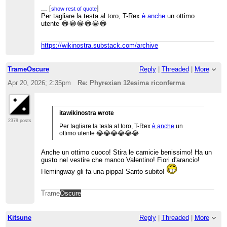
...
[
]
show rest of quote
Per tagliare la testa al toro, T-Rex
è anche
un ottimo
utente 😂😂😂😂😂😂
https://wikinostra.substack.com/archive
TrameOscure
Reply
|
Threaded
|
More
Apr 20, 2026; 2:35pm
Re: Phyrexian 12esima riconferma
itawikinostra wrote
2379 posts
Per tagliare la testa al toro, T-Rex
è anche
un
ottimo utente 😂😂😂😂😂😂
Anche un ottimo cuoco! Stira le camicie benissimo! Ha un
gusto nel vestire che manco Valentino! Fiori d'arancio!
Hemingway gli fa una pippa! Santo subito!
Trame
Oscure
Kitsune
Reply
|
Threaded
|
More