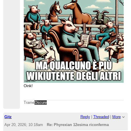
Oink!
Trame
Oscure
Gitz
Reply
|
Threaded
|
More
Apr 20, 2026; 10:18am
Re: Phyrexian 12esima riconferma