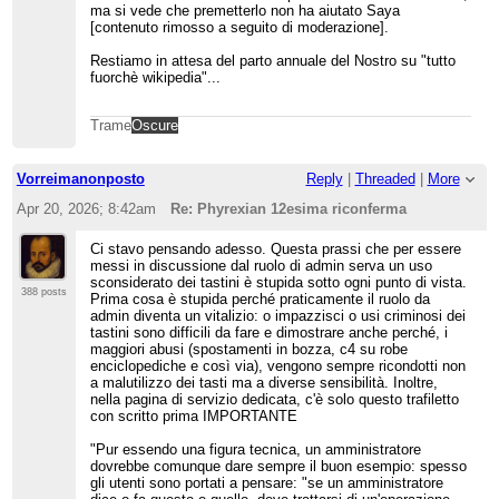
ma si vede che premetterlo non ha aiutato Saya
[contenuto rimosso a seguito di moderazione].
Restiamo in attesa del parto annuale del Nostro su "tutto
fuorchè wikipedia"...
Trame
Oscure
Vorreimanonposto
Reply
|
Threaded
|
More
Apr 20, 2026; 8:42am
Re: Phyrexian 12esima riconferma
Ci stavo pensando adesso. Questa prassi che per essere
messi in discussione dal ruolo di admin serva un uso
sconsiderato dei tastini è stupida sotto ogni punto di vista.
388 posts
Prima cosa è stupida perché praticamente il ruolo da
admin diventa un vitalizio: o impazzisci o usi criminosi dei
tastini sono difficili da fare e dimostrare anche perché, i
maggiori abusi (spostamenti in bozza, c4 su robe
enciclopediche e così via), vengono sempre ricondotti non
a malutilizzo dei tasti ma a diverse sensibilità. Inoltre,
nella pagina di servizio dedicata, c'è solo questo trafiletto
con scritto prima IMPORTANTE
"Pur essendo una figura tecnica, un amministratore
dovrebbe comunque dare sempre il buon esempio: spesso
gli utenti sono portati a pensare: "se un amministratore