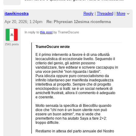
itawikinostra
Reply
|
Threaded
|
More
Apr 20, 2026; 1:24pm
Re: Phyrexian 12esima riconferma
In reply to
this post
by TrameOscure
2541 posts
TrameOscure wrote
E il primo intervento a favore è di una ottusità
leccaculistica di eccezionale livello. Seguendo il
criterio del genio, gli admin possono
vandalizzare, fare editwar e scrivere caccapupu in
una voce perchè "non riguarda i tastini".
Pura idiozia oppure puro consociativismo da
infinito istantaneo per manifesta inadeguatezza
intellettiva al progetto. Sempre che di progetto
enciclopedico si tratti: se è un social network di
amichetti frustrati, allora il commento è adeguato
e coerente.
Molto sensata la specifica di BiecoBlu quando
dice che "chi non è un buon utente non può
essere un buon admin", ma si vede che
premetterlo non ha aiutato Saya a fare 2+2:
troppo difficile.
Restiamo in attesa del parto annuale del Nostro
su "tutto fuorchè wikipedia"...