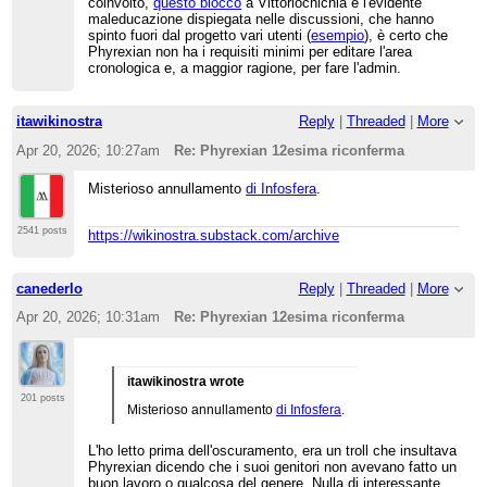
coinvolto,
questo blocco
a Vittoriochichia e l'evidente
maleducazione dispiegata nelle discussioni, che hanno
spinto fuori dal progetto vari utenti (
esempio
), è certo che
Phyrexian non ha i requisiti minimi per editare l'area
cronologica e, a maggior ragione, per fare l'admin.
itawikinostra
Reply
|
Threaded
|
More
Apr 20, 2026; 10:27am
Re: Phyrexian 12esima riconferma
Misterioso annullamento
di Infosfera
.
2541 posts
https://wikinostra.substack.com/archive
canederlo
Reply
|
Threaded
|
More
Apr 20, 2026; 10:31am
Re: Phyrexian 12esima riconferma
itawikinostra wrote
201 posts
Misterioso annullamento
di Infosfera
.
L'ho letto prima dell'oscuramento, era un troll che insultava
Phyrexian dicendo che i suoi genitori non avevano fatto un
buon lavoro o qualcosa del genere. Nulla di interessante.