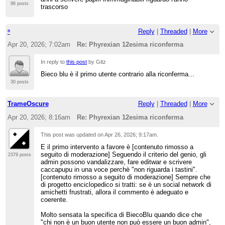
96 posts
trascorso
ⁿ
Reply
|
Threaded
|
More
Apr 20, 2026; 7:02am
Re: Phyrexian 12esima riconferma
In reply to
this post
by Gitz
Bieco blu è il primo utente contrario alla riconferma...
30 posts
TrameOscure
Reply
|
Threaded
|
More
Apr 20, 2026; 8:16am
Re: Phyrexian 12esima riconferma
This post was updated on
Apr 26, 2026; 9:17am
.
E il primo intervento a favore è [contenuto rimosso a
seguito di moderazione] Seguendo il criterio del genio, gli
2379 posts
admin possono vandalizzare, fare editwar e scrivere
caccapupu in una voce perchè "non riguarda i tastini".
[contenuto rimosso a seguito di moderazione] Sempre che
di progetto enciclopedico si tratti: se è un social network di
amichetti frustrati, allora il commento è adeguato e
coerente.
Molto sensata la specifica di BiecoBlu quando dice che
"chi non è un buon utente non può essere un buon admin",