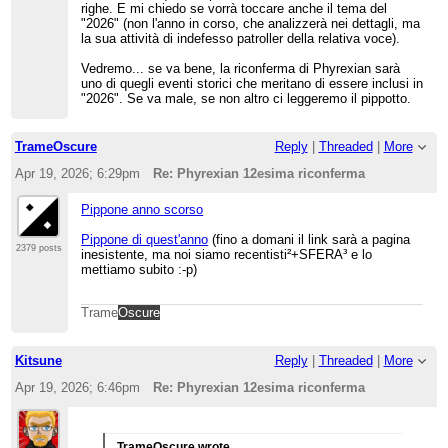
righe. E mi chiedo se vorrà toccare anche il tema del
"2026" (non l'anno in corso, che analizzerà nei dettagli, ma
la sua attività di indefesso patroller della relativa voce).
Vedremo... se va bene, la riconferma di Phyrexian sarà
uno di quegli eventi storici che meritano di essere inclusi in
"2026". Se va male, se non altro ci leggeremo il pippotto.
TrameOscure
Reply
|
Threaded
|
More
Apr 19, 2026; 6:29pm
Re: Phyrexian 12esima riconferma
Pippone anno scorso
Pippone di quest'anno
(fino a domani il link sarà a pagina
2379 posts
inesistente, ma noi siamo recentisti²+SFERA³ e lo
mettiamo subito :-p)
Trame
Oscure
Kitsune
Reply
|
Threaded
|
More
Apr 19, 2026; 6:46pm
Re: Phyrexian 12esima riconferma
TrameOscure wrote