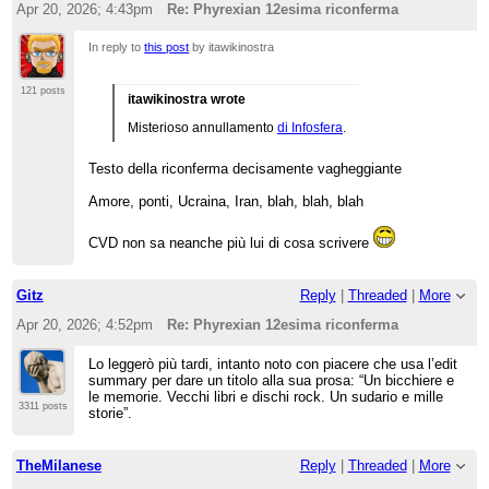
Apr 20, 2026; 4:43pm
Re: Phyrexian 12esima riconferma
In reply to
this post
by itawikinostra
121 posts
itawikinostra wrote
Misterioso annullamento
di Infosfera
.
Testo della riconferma decisamente vagheggiante
Amore, ponti, Ucraina, Iran, blah, blah, blah
CVD non sa neanche più lui di cosa scrivere
Gitz
Reply
|
Threaded
|
More
Apr 20, 2026; 4:52pm
Re: Phyrexian 12esima riconferma
Lo leggerò più tardi, intanto noto con piacere che usa l’edit
summary per dare un titolo alla sua prosa: “Un bicchiere e
le memorie. Vecchi libri e dischi rock. Un sudario e mille
3311 posts
storie”.
TheMilanese
Reply
|
Threaded
|
More