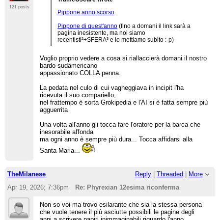
121 posts
Pippone anno scorso
Pippone di quest'anno
(fino a domani il link sarà a
pagina inesistente, ma noi siamo
recentisti²+SFERA³ e lo mettiamo subito :-p)
Voglio proprio vedere a cosa si riallaccierà domani il nostro
bardo sudamericano
appassionato COLLA penna.
La pedata nel culo di cui vagheggiava in incipit l'ha
ricevuta il suo compariello,
nel frattempo è sorta Grokipedia e l'AI si è fatta sempre più
agguerrita
Una volta all'anno gli tocca fare l'oratore per la barca che
inesorabile affonda
ma ogni anno è sempre più dura... Tocca affidarsi alla
Santa Maria...
TheMilanese
Reply
|
Threaded
|
More
Apr 19, 2026; 7:36pm
Re: Phyrexian 12esima riconferma
Non so voi ma trovo esilarante che sia la stessa persona
che vuole tenere il più asciutte possibili le pagine degli
anni a scrivere papiri inimmaginabili riguardo l'anno