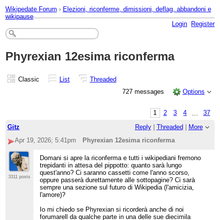
Wikipedate Forum
›
Elezioni, riconferme, dimissioni, deflag, abbandoni e
wikipause
Login
Register
Phyrexian 12esima riconferma
Classic
List
Threaded
727 messages
Options
1
2
3
4
...
37
Gitz
Reply
|
Threaded
|
More
Apr 19, 2026; 5:41pm
Phyrexian 12esima riconferma
Domani si apre la riconferma e tutti i wikipediani fremono
trepidanti in attesa del pippotto: quanto sarà lungo
quest'anno? Ci saranno cassetti come l'anno scorso,
3311 posts
oppure passerà durettamente alle sottopagine? Ci sarà
sempre una sezione sul futuro di Wikipedia (l'amicizia,
l'amore)?
Io mi chiedo se Phyrexian si ricorderà anche di noi
forumarell da qualche parte in una delle sue diecimila