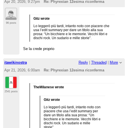
Apr 20, 2026; 9:27pm
Re: Phyrexian 12esima riconferma
Gitz wrote
96 posts
Lo leggerò più tardi, intanto noto con piacere che
usa l’edit summary per dare un titolo alla sua
prosa: “Un bicchiere e le memorie. Vecchi libri e
dischi rock. Un sudario e mille storie”.
Se la crede proprio
itawikinostra
Reply
|
Threaded
|
More
Apr 21, 2026; 6:00am
Re: Phyrexian 12esima riconferma
TheMilanese wrote
2541 posts
Gitz wrote
Lo leggerò più tardi, intanto noto con
piacere che usa l’edit summary per
dare un titolo alla sua prosa: “Un
bicchiere e le memorie. Vecchi libri e
dischi rock. Un sudario e mille
storie”.