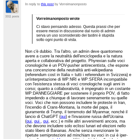
In reply to
this post
by Vorreimanonposto
3311 posts
Vorreimanonposto wrote
Ci stavo pensando adesso. Questa prassi che per
essere messi in discussione dal ruolo di admin
serva un uso sconsiderato dei tastini è stupida
sotto ogni punto di vista.
Non c'è dubbio. Tra l'altro, un admin deve quantomeno
avere a cuore la neutralità dell'enciclopedia e la natura
aperta e collaborativa del progetto. Phyrexian sulle voci
cronologiche è un POV-pusher antirecentista, che espone
una concenzione della neutralità anti-wikipediana
(referendum cost in Italia = tutti i referendum in Svizzera) e
un'interpretazione di WP:NRI e WP:SFERA incompatibile
con l'esistenza stessa di voci cronologiche sugli anni in
corso; quanto a collaboratività, è impegnato in un costante
WP:DANNEGGIARE per sostenere il proprio POV, di fatto
impedendo a chiunque di lavorare serenamente su quelle
voci. Voci che non possono includere le proteste in Iran,
l'incendio di Crans-Montana, la morte del papa, il
giuramente di Trump, il terremoto del Myanmar, nonché il
lancio di ChatGPT (
qui
) e l'invasione russa dell'Ucraina
(
qui
,
qui
,
qui
, ecc.) e mille altri avvenimenti ancora, ma
che devono includere solo eclissi lunari ed elezioni nello
stato libero di Bananas. Anche senza menzionare le
ripetute semiprotezioni ad minchiam su voci in cui è iper-