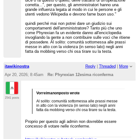
dice o fa questo o quello, deve trattarsi di un'operazione
corretta...", per questo, gli amministratori hanno una
grande influenza legata al modo in cui le persone e gli
utenti vedono Wikipedia e devono farne buon uso."
quindi perché mai non potrei dare un giudizio sui
comportamenti dell'amministratore? Tanto più che uno
come Phyrexian fa un evidente danno all'enciclopedia
invogliando la gente a non contribuire sulle voci che ritiene
di possedere. Al solito: comunità sottomessa alle prassi
messe in atto con la violenza (in senso lato) negli anni
fatta da mobbing verso chi osa tirare su la testa.
itawikinostra
Reply
|
Threaded
|
More
Apr 20, 2026; 8:45am
Re: Phyrexian 12esima riconferma
Vorreimanonposto wrote
2541 posts
Al solito: comunità sottomessa alle prassi messe
in atto con la violenza (in senso lato) negli anni
fatta da mobbing verso chi osa tirare su la testa.
Proprio per questo agli admin non dovrebbe essere
concesso di votare nelle riconferme.