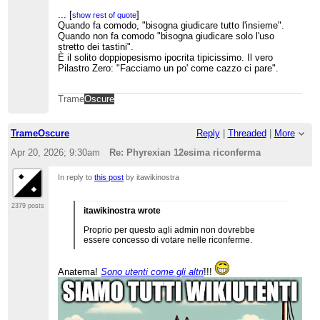
per questo, gli amministratori hanno una grande
influenza legata al modo in cui le persone e gli
...
[
]
show rest of quote
utenti vedono Wikipedia e devono farne buon
Quando fa comodo, "bisogna giudicare tutto l'insieme".
uso."
Quando non fa comodo "bisogna giudicare solo l'uso
stretto dei tastini".
quindi perché mai non potrei dare un giudizio sui
È il solito doppiopesismo ipocrita tipicissimo. Il vero
comportamenti dell'amministratore? Tanto più che
Pilastro Zero: "Facciamo un po' come cazzo ci pare".
uno come Phyrexian fa un evidente danno
all'enciclopedia invogliando la gente a non
contribuire sulle voci che ritiene di possedere. Al
Trame
Oscure
solito: comunità sottomessa alle prassi messe in
atto con la violenza (in senso lato) negli anni fatta
da mobbing verso chi osa tirare su la testa.
TrameOscure
Reply
|
Threaded
|
More
Apr 20, 2026; 9:30am
Re: Phyrexian 12esima riconferma
In reply to
this post
by itawikinostra
2379 posts
itawikinostra wrote
Proprio per questo agli admin non dovrebbe
essere concesso di votare nelle riconferme.
Anatema!
Sono utenti come gli altri
!!!