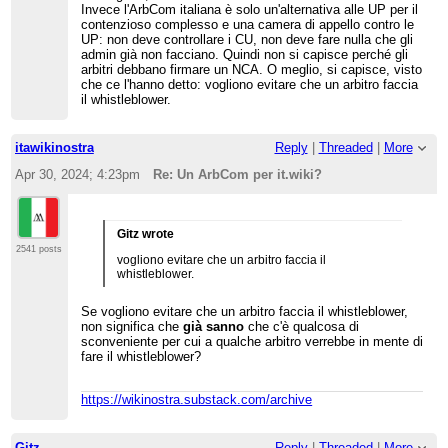
Invece l'ArbCom italiana è solo un'alternativa alle UP per il
contenzioso complesso e una camera di appello contro le
UP: non deve controllare i CU, non deve fare nulla che gli
admin già non facciano. Quindi non si capisce perché gli
arbitri debbano firmare un NCA. O meglio, si capisce, visto
che ce l'hanno detto: vogliono evitare che un arbitro faccia
il whistleblower.
itawikinostra
Reply
|
Threaded
|
More
Apr 30, 2024; 4:23pm
Re: Un ArbCom per it.wiki?
Gitz wrote
2541 posts
vogliono evitare che un arbitro faccia il
whistleblower.
Se vogliono evitare che un arbitro faccia il whistleblower,
non significa che
già sanno
che c'è qualcosa di
sconveniente per cui a qualche arbitro verrebbe in mente di
fare il whistleblower?
https://wikinostra.substack.com/archive
Gitz
Reply
|
Threaded
|
More