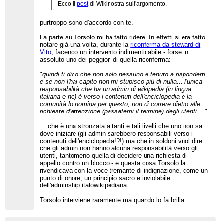
Ecco il
post
di Wikinostra sull'argomento.
purtroppo sono d'accordo con te.
La parte su Torsolo mi ha fatto ridere. In effetti si era fatto
notare già una volta, durante la
riconferma da steward di
Vito
, facendo un intervento indimenticabile - forse in
assoluto uno dei peggiori di quella riconferma:
"
quindi ti dico che non solo nessuno è tenuto a risponderti
e se non l'hai capito non mi stupisco più di nulla... l'unica
responsabilità che ha un admin di wikipedia (in lingua
italiana e no) è verso i contenuti dell'enciclopedia e la
comunità lo nomina per questo, non di correre dietro alle
richieste d'attenzione (passatemi il termine) degli utenti...
"
... che è una stronzata a tanti e tali livelli che uno non sa
dove iniziare (gli admin sarebbero responsabili verso i
contenuti dell'enciclopedia!?!) ma che in soldoni vuol dire
che gli admin non hanno alcuna responsabilità verso gli
utenti, tantomeno quella di decidere una richiesta di
appello contro un blocco - e questa cosa Torsolo la
rivendicava con la voce tremante di indignazione, come un
punto di onore, un principio sacro e inviolabile
dell'adminship italowikipediana...
Torsolo interviene raramente ma quando lo fa brilla.