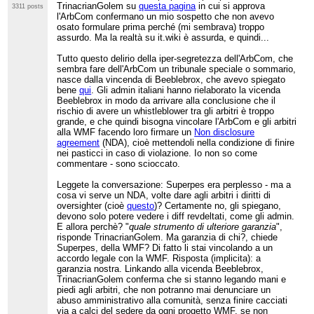
TrinacrianGolem su
questa pagina
in cui si approva
3311 posts
l'ArbCom confermano un mio sospetto che non avevo
osato formulare prima perché (mi sembrava) troppo
assurdo. Ma la realtà su it.wiki è assurda, e quindi...
Tutto questo delirio della iper-segretezza dell'ArbCom, che
sembra fare dell'ArbCom un tribunale speciale o sommario,
nasce dalla vincenda di Beeblebrox, che avevo spiegato
bene
qui
. Gli admin italiani hanno rielaborato la vicenda
Beeblebrox in modo da arrivare alla conclusione che il
rischio di avere un whistleblower tra gli arbitri è troppo
grande, e che quindi bisogna vincolare l'ArbCom e gli arbitri
alla WMF facendo loro firmare un
Non disclosure
agreement
(NDA), cioè mettendoli nella condizione di finire
nei pasticci in caso di violazione. Io non so come
commentare - sono scioccato.
Leggete la conversazione: Superpes era perplesso - ma a
cosa vi serve un NDA, volte dare agli arbitri i diritti di
oversighter (cioè
questo
)? Certamente no, gli spiegano,
devono solo potere vedere i diff revdeltati, come gli admin.
E allora perchè? "
quale strumento di ulteriore garanzia
",
risponde TrinacrianGolem. Ma garanzia di chi?, chiede
Superpes, della WMF? Di fatto li stai vincolando a un
accordo legale con la WMF. Risposta (implicita): a
garanzia nostra. Linkando alla vicenda Beeblebrox,
TrinacrianGolem conferma che si stanno legando mani e
piedi agli arbitri, che non potranno mai denunciare un
abuso amministrativo alla comunità, senza finire cacciati
via a calci del sedere da ogni progetto WMF, se non