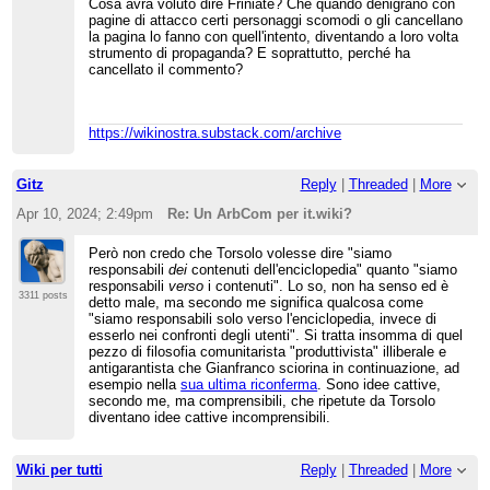
Cosa avrà voluto dire Friniate? Che quando denigrano con
pagine di attacco certi personaggi scomodi o gli cancellano
la pagina lo fanno con quell'intento, diventando a loro volta
strumento di propaganda? E soprattutto, perché ha
cancellato il commento?
https://wikinostra.substack.com/archive
Gitz
Reply
|
Threaded
|
More
Apr 10, 2024; 2:49pm
Re: Un ArbCom per it.wiki?
Però non credo che Torsolo volesse dire "siamo
responsabili
dei
contenuti dell'enciclopedia" quanto "siamo
responsabili
verso
i contenuti". Lo so, non ha senso ed è
3311 posts
detto male, ma secondo me significa qualcosa come
"siamo responsabili solo verso l'enciclopedia, invece di
esserlo nei confronti degli utenti". Si tratta insomma di quel
pezzo di filosofia comunitarista "produttivista" illiberale e
antigarantista che Gianfranco sciorina in continuazione, ad
esempio nella
sua ultima riconferma
. Sono idee cattive,
secondo me, ma comprensibili, che ripetute da Torsolo
diventano idee cattive incomprensibili.
Wiki per tutti
Reply
|
Threaded
|
More