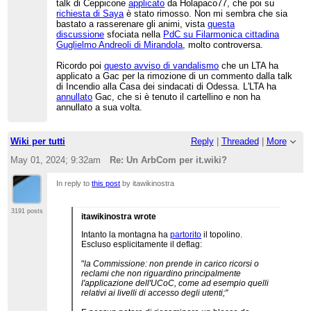
talk di Ceppicone
applicato
da Holapaco77, che poi su
richiesta di Saya
è stato rimosso. Non mi sembra che sia
bastato a rasserenare gli animi, vista
questa
discussione
sfociata nella
PdC su Filarmonica cittadina
Guglielmo Andreoli di Mirandola
, molto controversa.
Ricordo poi
questo avviso di vandalismo
che un LTA ha
applicato a Gac per la rimozione di un commento dalla talk
di Incendio alla Casa dei sindacati di Odessa. L'LTA ha
annullato
Gac, che si è tenuto il cartellino e non ha
annullato a sua volta.
Wiki per tutti
Reply
|
Threaded
|
More
May 01, 2024; 9:32am
Re: Un ArbCom per it.wiki?
In reply to
this post
by itawikinostra
3191 posts
itawikinostra wrote
Intanto la montagna ha
partorito
il topolino.
Escluso esplicitamente il deflag:
"
la Commissione: non prende in carico ricorsi o
reclami che non riguardino principalmente
l'applicazione dell'UCoC, come ad esempio quelli
relativi ai livelli di accesso degli utenti;"