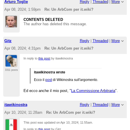
Arturo Toglie
Reply
|
Threaded
|
More
Apr 08, 2024; 1:59pm
Re: Un ArbCom per it.wiki?
CONTENTS DELETED
The author has deleted this message.
Gitz
Reply
|
Threaded
|
More
Apr 08, 2024; 4:31pm
Re: Un ArbCom per it.wiki?
In reply to
this post
by itawikinostra
3311 posts
itawikinostra wrote
Ecco il
post
di Wikinostra sull'argomento.
Ed ecco anche il mio post, "
La Commissione Arbitraria
".
itawikinostra
Reply
|
Threaded
|
More
Apr 10, 2024; 11:28am
Re: Un ArbCom per it.wiki?
This post was updated on
Apr 10, 2024; 11:55am
.
In reply to
this post
by Gitz