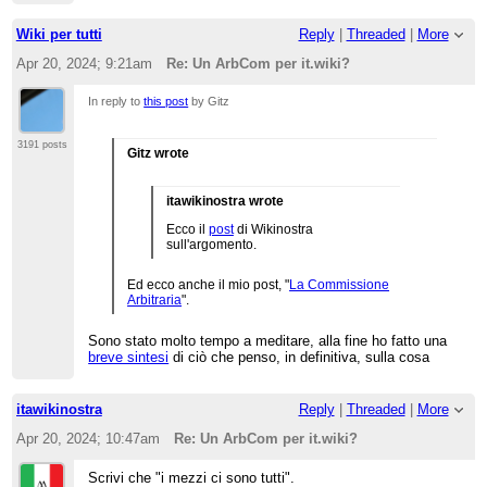
intendono.
Comunque non è il solo ad aver tirato fuori certe
affermazioni sibilline. Ricordo un commento
Wiki per tutti
Reply
|
Threaded
|
More
simile di Friniate, che poi poco dopo si pentì e lo
cancellò
:
Apr 20, 2024; 9:21am
Re: Un ArbCom per it.wiki?
"(...) we are trying with all our efforts not to let pov-
In reply to
this post
by Gitz
pushers to transform it.wiki in a new hr.wiki, or to
say it more clearly in a tool of a politically oriented
propaganda and misinformation (...)"
3191 posts
Gitz wrote
Cosa avrà voluto dire Friniate? Che quando
denigrano con pagine di attacco certi personaggi
scomodi o gli cancellano la pagina lo fanno con
itawikinostra wrote
quell'intento, diventando a loro volta strumento di
Ecco il
post
di Wikinostra
propaganda? E soprattutto, perché ha cancellato
sull'argomento.
il commento?
Ed ecco anche il mio post, "
La Commissione
Arbitraria
".
Sono stato molto tempo a meditare, alla fine ho fatto una
breve sintesi
di ciò che penso, in definitiva, sulla cosa
itawikinostra
Reply
|
Threaded
|
More
Apr 20, 2024; 10:47am
Re: Un ArbCom per it.wiki?
Scrivi che "i mezzi ci sono tutti".