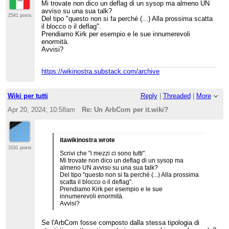
Mi trovate non dico un deflag di un sysop ma almeno UN
avviso su una sua talk?
2541 posts
Del tipo "questo non si fa perché (...) Alla prossima scatta
il blocco o il deflag".
Prendiamo Kirk per esempio e le sue innumerevoli
enormità.
Avvisi?
https://wikinostra.substack.com/archive
Wiki per tutti
Reply
|
Threaded
|
More
Apr 20, 2024; 10:58am
Re: Un ArbCom per it.wiki?
itawikinostra wrote
3191 posts
Scrivi che "i mezzi ci sono tutti".
Mi trovate non dico un deflag di un sysop ma
almeno UN avviso su una sua talk?
Del tipo "questo non si fa perché (...) Alla prossima
scatta il blocco o il deflag".
Prendiamo Kirk per esempio e le sue
innumerevoli enormità.
Avvisi?
Se l'ArbCom fosse composto dalla stessa tipologia di