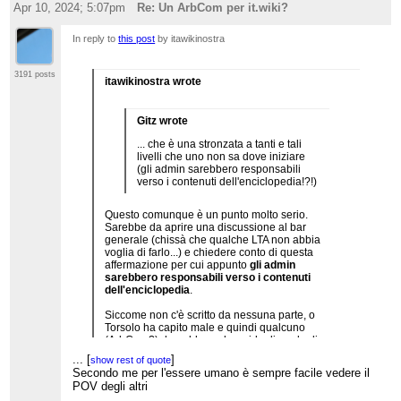
Apr 10, 2024; 5:07pm
Re: Un ArbCom per it.wiki?
In reply to
this post
by itawikinostra
3191 posts
itawikinostra wrote
Gitz wrote
... che è una stronzata a tanti e tali
livelli che uno non sa dove iniziare
(gli admin sarebbero responsabili
verso i contenuti dell'enciclopedia!?!)
Questo comunque è un punto molto serio.
Sarebbe da aprire una discussione al bar
generale (chissà che qualche LTA non abbia
voglia di farlo...) e chiedere conto di questa
affermazione per cui appunto
gli admin
sarebbero responsabili verso i contenuti
dell'enciclopedia
.
Siccome non c'è scritto da nessuna parte, o
Torsolo ha capito male e quindi qualcuno
(ArbCom?) dovrebbe redarguirlo dicendogli
chiaro e tondo che ha scritto una cazzata, oppure
...
[
]
show rest of quote
ha avuto una specie di lapsus e detto una mezza
Secondo me per l'essere umano è sempre facile vedere il
verità, e in tal caso gli admin in blocco dovrebbero
POV degli altri
prendersi la briga di spiegare bene cosa