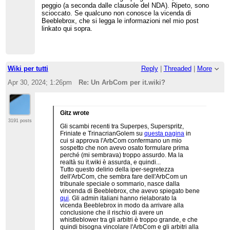
peggio (a seconda dalle clausole del NDA). Ripeto, sono
scioccato. Se qualcuno non conosce la vicenda di
Beeblebrox, che si legga le informazioni nel mio post
linkato qui sopra.
Wiki per tutti
Reply
|
Threaded
|
More
Apr 30, 2024; 1:26pm
Re: Un ArbCom per it.wiki?
Gitz wrote
3191 posts
Gli scambi recenti tra Superpes, Superspritz,
Friniate e TrinacrianGolem su
questa pagina
in
cui si approva l'ArbCom confermano un mio
sospetto che non avevo osato formulare prima
perché (mi sembrava) troppo assurdo. Ma la
realtà su it.wiki è assurda, e quindi...
Tutto questo delirio della iper-segretezza
dell'ArbCom, che sembra fare dell'ArbCom un
tribunale speciale o sommario, nasce dalla
vincenda di Beeblebrox, che avevo spiegato bene
qui
. Gli admin italiani hanno rielaborato la
vicenda Beeblebrox in modo da arrivare alla
conclusione che il rischio di avere un
whistleblower tra gli arbitri è troppo grande, e che
quindi bisogna vincolare l'ArbCom e gli arbitri alla