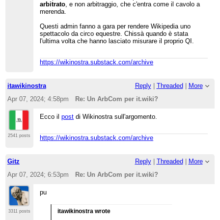
arbitrato
, e non arbitraggio, che c'entra come il cavolo a
merenda.
Questi admin fanno a gara per rendere Wikipedia uno
spettacolo da circo equestre. Chissà quando è stata
l'ultima volta che hanno lasciato misurare il proprio QI.
https://wikinostra.substack.com/archive
itawikinostra
Reply
|
Threaded
|
More
Apr 07, 2024; 4:58pm
Re: Un ArbCom per it.wiki?
Ecco il
post
di Wikinostra sull'argomento.
2541 posts
https://wikinostra.substack.com/archive
Gitz
Reply
|
Threaded
|
More
Apr 07, 2024; 6:53pm
Re: Un ArbCom per it.wiki?
pu
itawikinostra wrote
3311 posts