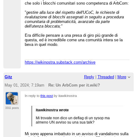
che solo i blocchi comunitari sono competenza di ArbCom:
"
gestire alla luce del rispetto dell'UCoC, le richieste di
rivalutazione di blocchi assegnati in seguito a procedura
comunitaria di problematicità, avanzate da parte
dell'utenza bloccata;"
Era difficile pensare a una presa di giro più grande di
questa, ed è incredibile come una comunità intera se la
beva in quel modo.
https://wikinostra.substack.com/archive
Gitz
Reply
|
Threaded
|
More
May 01, 2024; 7:19am
Re: Un ArbCom per it.wiki?
In reply to
this post
by itawikinostra
3311 posts
itawikinostra wrote
Mi trovate non dico un deflag di un sysop ma
almeno UN avviso su una sua talk?
Mi sono appena imbattuto in un avviso di vandalismo sulla