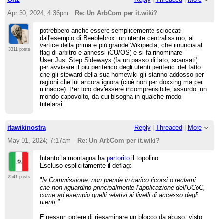
Apr 30, 2024; 4:36pm
Re: Un ArbCom per it.wiki?
potrebbero anche essere semplicemente scioccati
dall'esempio di Beeblebrox: un utente centralissimo, al
vertice della prima e più grande Wikipedia, che rinuncia al
3311 posts
flag di arbitro e annessi (CU/OS) e si fa rinominare
User:Just Step Sideways (fa un passo di lato, scansati)
per avvisare il più periferico degli utenti periferici del fatto
che gli steward della sua homewiki gli stanno addosso per
ragioni che lui ancora ignora (cioè non per doxxing ma per
minacce). Per loro dev'essere incomprensibile, assurdo: un
mondo capovolto, da cui bisogna in qualche modo
tutelarsi.
itawikinostra
Reply
|
Threaded
|
More
May 01, 2024; 7:17am
Re: Un ArbCom per it.wiki?
Intanto la montagna ha
partorito
il topolino.
Escluso esplicitamente il deflag:
2541 posts
"
la Commissione: non prende in carico ricorsi o reclami
che non riguardino principalmente l'applicazione dell'UCoC,
come ad esempio quelli relativi ai livelli di accesso degli
utenti;"
E nessun potere di riesaminare un blocco da abuso, visto