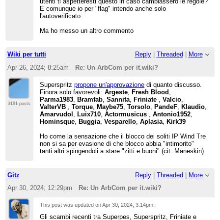
utenti ti aspetteresti questo in caso cambiassero le regole?
E comunque io per "flag" intendo anche solo
l'autoverificato
Ma ho messo un altro commento
Wiki per tutti
Reply
|
Threaded
|
More
Apr 26, 2024; 8:25am
Re: Un ArbCom per it.wiki?
Superspritz
propone un'approvazione
di quanto discusso.
Finora solo favorevoli:
Argeste
,
Fresh Blood
,
Parma1983
,
Bramfab
,
Sannita
,
Friniate
,
Valcio
,
3191 posts
ValterVB
,
Torque
,
Maybe75
,
Torsolo
,
PandeF
,
Klaudio
,
Amarvudol
,
Luix710
,
Actormusicus
,
Antonio1952
,
Hominsque
,
Buggia
,
Vesparello
,
Aplasia
,
Kirk39
Ho come la sensazione che il blocco dei soliti IP Wind Tre
non si sa per evasione di che blocco abbia "intimorito"
tanti altri spingendoli a stare "zitti e buoni" (cit. Maneskin)
Gitz
Reply
|
Threaded
|
More
Apr 30, 2024; 12:29pm
Re: Un ArbCom per it.wiki?
This post was updated on
Apr 30, 2024; 3:14pm
.
Gli scambi recenti tra Superpes, Superspritz, Friniate e