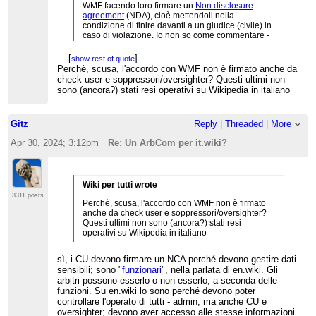
WMF facendo loro firmare un
Non disclosure
agreement
(NDA), cioè mettendoli nella
condizione di finire davanti a un giudice (civile) in
caso di violazione. Io non so come commentare -
sono scioccato. Mi sembra che non siano solo dei
dilettanti, ma dei dilettanti pericolosi.
...
[
]
show rest of quote
Perchè, scusa, l'accordo con WMF non è firmato anche da
Leggete la conversazione: Superpes era
check user e soppressori/oversighter? Questi ultimi non
perplesso - ma a cosa vi serve un NDA, volte dare
sono (ancora?) stati resi operativi su Wikipedia in italiano
agli arbitri i diritti di oversighter (cioè
questo
)?
Certamente no, gli spiegano, devono solo potere
vedere i diff revdeltati, come gli admin. E allora
Gitz
Reply
|
Threaded
|
More
perchè? "
quale strumento di ulteriore garanzia
",
risponde TrinacrianGolem. Ma garanzia di chi?,
Apr 30, 2024; 3:12pm
Re: Un ArbCom per it.wiki?
chiede Superpes, della WMF? Di fatto li stai
vincolando a un accordo legale con la WMF.
Risposta (implicita): a garanzia nostra. Linkando
alla vicenda Beeblebrox, TrinacrianGolem
conferma che si stanno legando mani e piedi agli
Wiki per tutti wrote
arbitri, che non potranno mai denunciare un
3311 posts
Perchè, scusa, l'accordo con WMF non è firmato
abuso amministrativo alla comunità, senza finire
anche da check user e soppressori/oversighter?
cacciati via a calci del sedere da ogni progetto
Questi ultimi non sono (ancora?) stati resi
WMF, se non peggio (a seconda dalle clausole
operativi su Wikipedia in italiano
del NDA). Ripeto, sono scioccato. Se qualcuno
non conosce la vicenda di Beeblebrox, che si
legga le informazioni nel mio post linkato qui
sì, i CU devono firmare un NCA perché devono gestire dati
sopra.
sensibili; sono "
funzionari
", nella parlata di en.wiki. Gli
arbitri possono esserlo o non esserlo, a seconda delle
funzioni. Su en.wiki lo sono perché devono poter
controllare l'operato di tutti - admin, ma anche CU e
oversighter; devono aver accesso alle stesse informazioni.