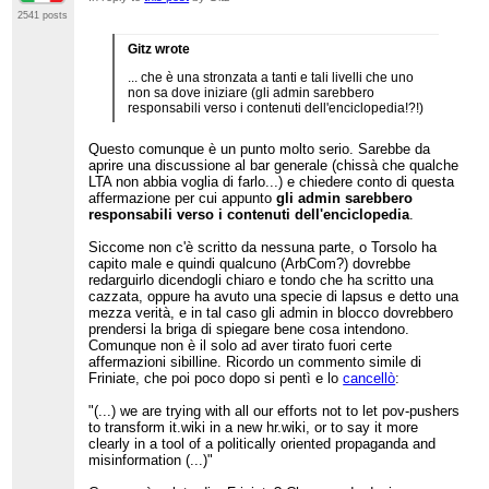
2541 posts
Gitz wrote
... che è una stronzata a tanti e tali livelli che uno
non sa dove iniziare (gli admin sarebbero
responsabili verso i contenuti dell'enciclopedia!?!)
Questo comunque è un punto molto serio. Sarebbe da
aprire una discussione al bar generale (chissà che qualche
LTA non abbia voglia di farlo...) e chiedere conto di questa
affermazione per cui appunto
gli admin sarebbero
responsabili verso i contenuti dell'enciclopedia
.
Siccome non c'è scritto da nessuna parte, o Torsolo ha
capito male e quindi qualcuno (ArbCom?) dovrebbe
redarguirlo dicendogli chiaro e tondo che ha scritto una
cazzata, oppure ha avuto una specie di lapsus e detto una
mezza verità, e in tal caso gli admin in blocco dovrebbero
prendersi la briga di spiegare bene cosa intendono.
Comunque non è il solo ad aver tirato fuori certe
affermazioni sibilline. Ricordo un commento simile di
Friniate, che poi poco dopo si pentì e lo
cancellò
:
"(...) we are trying with all our efforts not to let pov-pushers
to transform it.wiki in a new hr.wiki, or to say it more
clearly in a tool of a politically oriented propaganda and
misinformation (...)"