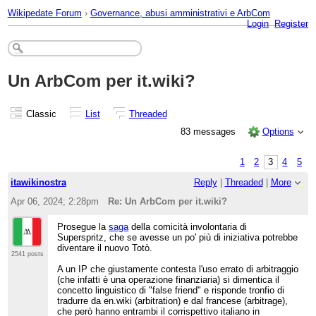
Wikipedate Forum
›
Governance, abusi amministrativi e ArbCom
Login
Register
Un ArbCom per it.wiki?
Classic
List
Threaded
83 messages
Options
1
2
3
4
5
itawikinostra
Reply
|
Threaded
|
More
Apr 06, 2024; 2:28pm
Re: Un ArbCom per it.wiki?
Prosegue la
saga
della comicità involontaria di
Superspritz, che se avesse un po' più di iniziativa potrebbe
diventare il nuovo Totò.
2541 posts
A un IP che giustamente contesta l'uso errato di arbitraggio
(che infatti è una operazione finanziaria) si dimentica il
concetto linguistico di "false friend" e risponde tronfio di
tradurre da en.wiki (arbitration) e dal francese (arbitrage),
che però hanno entrambi il corrispettivo italiano in