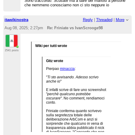
Sono d'accordo. Scusate ma a dare dei mafiosi a persone
che nemmeno conosciamo non ci sto neppure io
itawikinostra
Reply
|
Threaded
|
More
Aug 08, 2025; 2:27pm
Re: Friniate vs IvanScrooge98
Wiki per tutti wrote
2541 posts
Gitz wrote
Pierpao
minaccia
:
"
Ti sto avvisando. Adesso scrivo
anche io
"
E infatti scrive di fare uno screenshot
"
perchè qualcuno potrebbe
oscurare
". No comment, rendiamoci
conto.
Friniate conferma quanto scrivevo
sulla segretezza totale delle
deliberazione ArbCom e anzi si
sorprende che qualcuno in vena di
trasparenza abbia pubblicato il nick
di IvanScrooge. "
Concordo che non