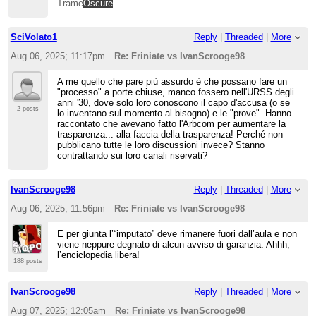
Trame
Oscure
SciVolato1
Reply
|
Threaded
|
More
Aug 06, 2025; 11:17pm
Re: Friniate vs IvanScrooge98
A me quello che pare più assurdo è che possano fare un
"processo" a porte chiuse, manco fossero nell'URSS degli
anni '30, dove solo loro conoscono il capo d'accusa (o se
2 posts
lo inventano sul momento al bisogno) e le "prove". Hanno
raccontato che avevano fatto l'Arbcom per aumentare la
trasparenza... alla faccia della trasparenza! Perché non
pubblicano tutte le loro discussioni invece? Stanno
contrattando sui loro canali riservati?
IvanScrooge98
Reply
|
Threaded
|
More
Aug 06, 2025; 11:56pm
Re: Friniate vs IvanScrooge98
E per giunta l’“imputato” deve rimanere fuori dall’aula e non
viene neppure degnato di alcun avviso di garanzia. Ahhh,
l’enciclopedia libera!
188 posts
IvanScrooge98
Reply
|
Threaded
|
More
Aug 07, 2025; 12:05am
Re: Friniate vs IvanScrooge98