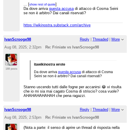
sia il massimo
". Altro che il Castello
...
[
]
show rest of quote
di Kafka.
Da dove arriva
questa accusa
di attacco di Cosma Seini
...
[
]
show rest of quote
se non è arbitro? Dai canali riservati?
Peraltro anch'io consiglio a
IvanScrooge, se vuole veramente ma
...
[
]
show rest of quote
veramente dare fastidio agli admin
Sono d'accordo. Scusate ma a dare dei mafiosi a
...
[
]
https://wikinostra.substack.com/archive
show rest of quote
problematici di it.wiki, di essere
persone che nemmeno conosciamo non ci sto
garbato e rispettoso con tutti. Se
neppure io
invece vuole farsi bloccare, può
continuare così: non ci vorrà molto
IvanScrooge98
Reply
|
Threaded
|
More
tempo e ne saranno tutti contenti.
Aug 08, 2025; 2:32pm
Re: Friniate vs IvanScrooge98
itawikinostra wrote
188 posts
Da dove arriva
questa accusa
di attacco di Cosma
Seini se non è arbitro? Dai canali riservati?
Stanno uscendo tutti dalle fogne per accanirsi 😂 vi risulta
che io mi sia mai cagato Cosma di striscio? cosa vuole?
AHAHAHAHAHAH che pena ragazzi.
IvanScrooge98
Reply
|
Threaded
|
More
Aug 08, 2025; 2:53pm
Re: Friniate vs IvanScrooge98
(Nota a parte: il senso di aprire un thread di risposta nella