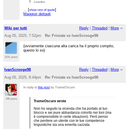
cariche
...
[
]
show rest of quote
Maggiori dettagli
Wiki per tutti
Reply
|
Threaded
|
More
Aug 05, 2025; 7:52pm
Re: Friniate vs IvanScrooge98
(ovviamente ciascuna alta carica ha il proprio compito,
questo lo so)
3191 posts
IvanScrooge98
Reply
|
Threaded
|
More
Aug 05, 2025; 8:44pm
Re: Friniate vs IvanScrooge98
In reply to
this post
by TrameOscure
188 posts
TrameOscure wrote
Non ho seguito la vicenda che ha portato al tuo
blocco e sei pure abbastanza colorito nei toni (ma
è comprensibile in certe situazioni). Però penso
che perdere un utente con le tue competenze
linguistiche sia una emerita cazzata.