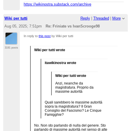
è comprensibile in certe situazioni). Però penso
https://wikinostra.substack.com/archive
che perdere un utente con le tue competenze
linguistiche sia una emerita cazzata.
Wiki per tutti
Reply
|
Threaded
|
More
Ovviamente sappiamo che it.wiki trabocca di
utenti che conoscono 5 lingue, o utenti che
Aug 05, 2025; 7:51pm
Re: Friniate vs IvanScrooge98
conoscono a menadito mille materie, o che
comunque il numero di contributori è in aumento
esponenziale e le voci hanno già tutte un livello di
In reply to
this post
by Wiki per tutti
qualità eccelso che Leonardo, Diderot, Dante,
Einstein, Fermi, Platone e Aristotele sarebbero
3191 posts
umiliati... per cui utente più, utente meno, cosa
Wiki per tutti wrote
vuoi che gli freghi... :-D
itawikinostra wrote
Wiki per tutti wrote
Anzi, neanche da
magistratura. Proprio da
massime autorità
Quali sarebbero le massime autorità
sopra la magistratura? Il Gran
Consiglio del Fascismo? Le Cinque
Famigghie?
No. Non sto parlando di nulla del genere. Sto
parlando di massime autorità nel senso di alte