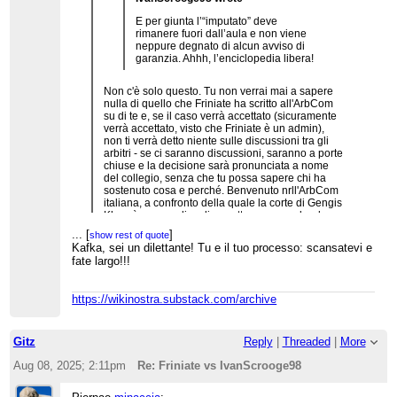
E per giunta l’“imputato” deve
rimanere fuori dall’aula e non viene
neppure degnato di alcun avviso di
garanzia. Ahhh, l’enciclopedia libera!
Non c'è solo questo. Tu non verrai mai a sapere
nulla di quello che Friniate ha scritto all'ArbCom
su di te e, se il caso verrà accettato (sicuramente
verrà accettato, visto che Friniate è un admin),
non ti verrà detto niente sulle discussioni tra gli
arbitri - se ci saranno discussioni, saranno a porte
chiuse e la decisione sarà pronunciata a nome
del collegio, senza che tu possa sapere chi ha
sostenuto cosa e perché. Benvenuto nrll'ArbCom
italiana, a confronto della quale la corte di Gengis
Khan è un paradiso di correttezza procedurale.
...
[
]
show rest of quote
Kafka, sei un dilettante! Tu e il tuo processo: scansatevi e
fate largo!!!
https://wikinostra.substack.com/archive
Gitz
Reply
|
Threaded
|
More
Aug 08, 2025; 2:11pm
Re: Friniate vs IvanScrooge98