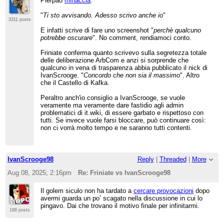
Pierpao
minaccia
:
"
Ti sto avvisando. Adesso scrivo anche io
"
3311 posts
E infatti scrive di fare uno screenshot "
perchè qualcuno
potrebbe oscurare
". No comment, rendiamoci conto.
Friniate conferma quanto scrivevo sulla segretezza totale
delle deliberazione ArbCom e anzi si sorprende che
qualcuno in vena di trasparenza abbia pubblicato il nick di
IvanScrooge. "
Concordo che non sia il massimo
". Altro
che il Castello di Kafka.
Peraltro anch'io consiglio a IvanScrooge, se vuole
veramente ma veramente dare fastidio agli admin
problematici di it.wiki, di essere garbato e rispettoso con
tutti. Se invece vuole farsi bloccare, può continuare così:
non ci vorrà molto tempo e ne saranno tutti contenti.
IvanScrooge98
Reply
|
Threaded
|
More
Aug 08, 2025; 2:16pm
Re: Friniate vs IvanScrooge98
Il golem siculo non ha tardato a
cercare provocazioni
dopo
avermi guarda un po’ scagato nella discussione in cui lo
pingavo. Dai che trovano il motivo finale per infinitarmi.
188 posts