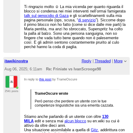
Ti ringrazio molto ☺️ La mia vicenda per quanto riguarda il
blocco si condensa nei miei interventi nell’ormai famigerata
talk sul genocidio di Gaza
e gli scartellinamenti sulla mia
pagina personale (ops, scusa, “
di servizio
”). Siccome dopo
il primo blocco non ho fatto (come si dice dalle mie parti) la
Maria pentita, ma anzi ho sbroccato, Superspritz ha colto
la palla al balzo. Sono una persona sanguigna, non so
fingere che vada tutto bene quando non è palesemente
così. E gli admin sentono costantemente prurito al culo
perché hanno la coda di paglia.
itawikinostra
Reply
|
Threaded
|
More
Aug 06, 2025; 6:11am
Re: Friniate vs IvanScrooge98
In reply to
this post
by TrameOscure
2541 posts
TrameOscure wrote
Però penso che perdere un utente con le tue
competenze linguistiche sia una emerita cazzata.
Stiamo anche parlando di un utente con oltre
130
MILA
edit e senza mai
alcun blocco
su en.wiki su cui è
attivo da oltre dieci anni.
Una situazione assimilabile a quella di
Gitz
, addirittura con