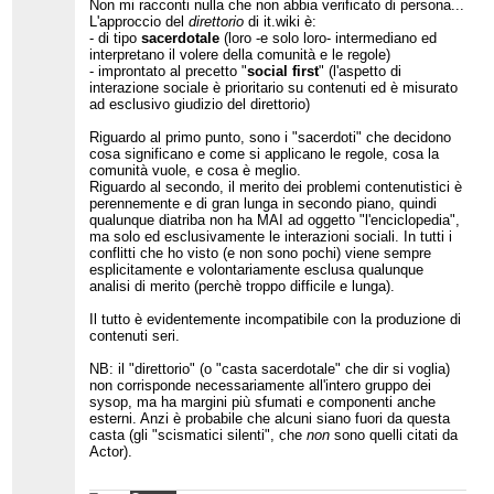
Non mi racconti nulla che non abbia verificato di persona...
L'approccio del
direttorio
di it.wiki è:
- di tipo
sacerdotale
(loro -e solo loro- intermediano ed
interpretano il volere della comunità e le regole)
- improntato al precetto "
social first
" (l'aspetto di
interazione sociale è prioritario su contenuti ed è misurato
ad esclusivo giudizio del direttorio)
Riguardo al primo punto, sono i "sacerdoti" che decidono
cosa significano e come si applicano le regole, cosa la
comunità vuole, e cosa è meglio.
Riguardo al secondo, il merito dei problemi contenutistici è
perennemente e di gran lunga in secondo piano, quindi
qualunque diatriba non ha MAI ad oggetto "l'enciclopedia",
ma solo ed esclusivamente le interazioni sociali. In tutti i
conflitti che ho visto (e non sono pochi) viene sempre
esplicitamente e volontariamente esclusa qualunque
analisi di merito (perchè troppo difficile e lunga).
Il tutto è evidentemente incompatibile con la produzione di
contenuti seri.
NB: il "direttorio" (o "casta sacerdotale" che dir si voglia)
non corrisponde necessariamente all'intero gruppo dei
sysop, ma ha margini più sfumati e componenti anche
esterni. Anzi è probabile che alcuni siano fuori da questa
casta (gli "scismatici silenti", che
non
sono quelli citati da
Actor).