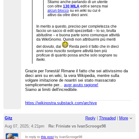
Stiamo anche parlando di un utente
con oltre
130 MILA
edit e senza mai
alcun blocco
su en.wiki su cui è
attivo da oltre dieci anni.
In merito a questo, preciso per completezza che
faccio un sacco di edit spezzettati – lo so, brutta
abitudine – e buona parte sono comunque attività
da WikiGnomo. Quindi non attribuirmi più meriti
del dovuto, dai
Resta però il fatto che in dieci
anni sono riuscito svolgere attività ben più
proficue di quanto possa anche solo sognare su
itwiki.
Grazie per l'onestà! Rimane il fatto che sei attivissimo da
dieci anni su en.wiki, la vera Wikipedia, mentre sulla
volgare imitazione de noantri sei stato massacrato
semplicemente per...
aver avuto ragione!
Siamo ai limiti dell'incredibile.
https://wikinostra.substack.com/archive
Gitz
Reply
|
Threaded
|
More
Aug 07, 2025; 4:21pm
Re: Friniate vs IvanScrooge98
In reply to
this post
by IvanScrooge98