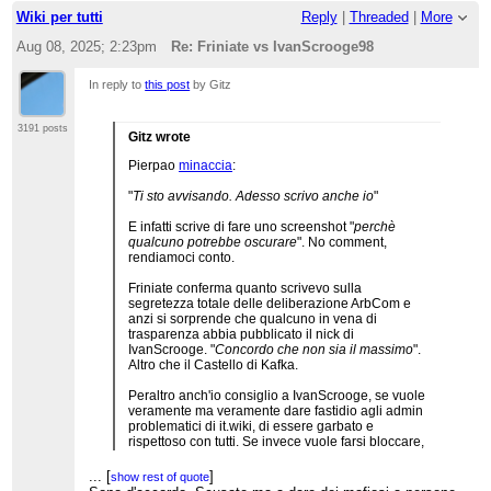
Wiki per tutti
Reply
|
Threaded
|
More
Aug 08, 2025; 2:23pm
Re: Friniate vs IvanScrooge98
In reply to
this post
by Gitz
3191 posts
Gitz wrote
Pierpao
minaccia
:
"
Ti sto avvisando. Adesso scrivo anche io
"
E infatti scrive di fare uno screenshot "
perchè
qualcuno potrebbe oscurare
". No comment,
rendiamoci conto.
Friniate conferma quanto scrivevo sulla
segretezza totale delle deliberazione ArbCom e
anzi si sorprende che qualcuno in vena di
trasparenza abbia pubblicato il nick di
IvanScrooge. "
Concordo che non sia il massimo
".
Altro che il Castello di Kafka.
Peraltro anch'io consiglio a IvanScrooge, se vuole
veramente ma veramente dare fastidio agli admin
problematici di it.wiki, di essere garbato e
rispettoso con tutti. Se invece vuole farsi bloccare,
può continuare così: non ci vorrà molto tempo e
ne saranno tutti contenti.
...
[
]
show rest of quote