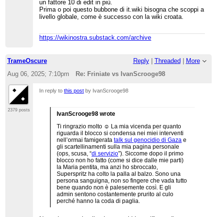
un fattore 10 di edit in più.
Prima o poi questo bubbone di it.wiki bisogna che scoppi a
livello globale, come è successo con la wiki croata.
https://wikinostra.substack.com/archive
TrameOscure
Reply
|
Threaded
|
More
Aug 06, 2025; 7:10pm
Re: Friniate vs IvanScrooge98
In reply to
this post
by IvanScrooge98
2379 posts
IvanScrooge98 wrote
Ti ringrazio molto ☺️ La mia vicenda per quanto
riguarda il blocco si condensa nei miei interventi
nell’ormai famigerata
talk sul genocidio di Gaza
e
gli scartellinamenti sulla mia pagina personale
(ops, scusa, “
di servizio
”). Siccome dopo il primo
blocco non ho fatto (come si dice dalle mie parti)
la Maria pentita, ma anzi ho sbroccato,
Superspritz ha colto la palla al balzo. Sono una
persona sanguigna, non so fingere che vada tutto
bene quando non è palesemente così. E gli
admin sentono costantemente prurito al culo
perché hanno la coda di paglia.