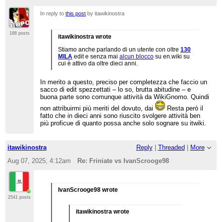
In reply to
this post
by itawikinostra
188 posts
itawikinostra wrote
Stiamo anche parlando di un utente con oltre
130
MILA
edit e senza mai
alcun blocco
su en.wiki su
cui è attivo da oltre dieci anni.
In merito a questo, preciso per completezza che faccio un
sacco di edit spezzettati – lo so, brutta abitudine – e
buona parte sono comunque attività da WikiGnomo. Quindi
non attribuirmi più meriti del dovuto, dai
Resta però il
fatto che in dieci anni sono riuscito svolgere attività ben
più proficue di quanto possa anche solo sognare su itwiki.
itawikinostra
Reply
|
Threaded
|
More
Aug 07, 2025; 4:12am
Re: Friniate vs IvanScrooge98
IvanScrooge98 wrote
2541 posts
itawikinostra wrote