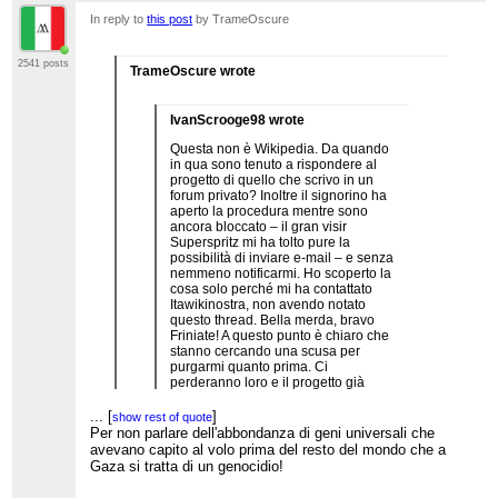
In reply to
this post
by TrameOscure
2541 posts
TrameOscure wrote
IvanScrooge98 wrote
Questa non è Wikipedia. Da quando
in qua sono tenuto a rispondere al
progetto di quello che scrivo in un
forum privato? Inoltre il signorino ha
aperto la procedura mentre sono
ancora bloccato – il gran visir
Superspritz mi ha tolto pure la
possibilità di inviare e-mail – e senza
nemmeno notificarmi. Ho scoperto la
cosa solo perché mi ha contattato
Itawikinostra, non avendo notato
questo thread. Bella merda, bravo
Friniate! A questo punto è chiaro che
stanno cercando una scusa per
purgarmi quanto prima. Ci
perderanno loro e il progetto già
ampiamente abbandonato alla
rovina perché ridotto al loro
...
[
]
show rest of quote
giornalino privato. Che poi, se fai ’sta
Per non parlare dell'abbondanza di geni universali che
roba perché ti ho chiamato mafia,
avevano capito al volo prima del resto del mondo che a
stai solo dimostrando che ho
...
[
]
Gaza si tratta di un genocidio!
show rest of quote
ragione. Questo è tutto quello che ho
Non ho seguito la vicenda che ha portato al tuo
da dire.
blocco e sei pure abbastanza colorito nei toni (ma