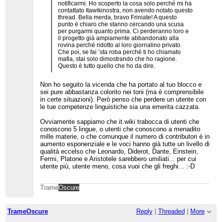
notificarmi. Ho scoperto la cosa solo perché mi ha
contattato Itawikinostra, non avendo notato questo
thread. Bella merda, bravo Friniate! A questo
punto è chiaro che stanno cercando una scusa
per purgarmi quanto prima. Ci perderanno loro e
il progetto già ampiamente abbandonato alla
rovina perché ridotto al loro giornalino privato.
Che poi, se fai ’sta roba perché ti ho chiamato
mafia, stai solo dimostrando che ho ragione.
Questo è tutto quello che ho da dire.
Non ho seguito la vicenda che ha portato al tuo blocco e
sei pure abbastanza colorito nei toni (ma è comprensibile
in certe situazioni). Però penso che perdere un utente con
le tue competenze linguistiche sia una emerita cazzata.
Ovviamente sappiamo che it.wiki trabocca di utenti che
conoscono 5 lingue, o utenti che conoscono a menadito
mille materie, o che comunque il numero di contributori è in
aumento esponenziale e le voci hanno già tutte un livello di
qualità eccelso che Leonardo, Diderot, Dante, Einstein,
Fermi, Platone e Aristotele sarebbero umiliati... per cui
utente più, utente meno, cosa vuoi che gli freghi... :-D
Trame
Oscure
TrameOscure
Reply
|
Threaded
|
More