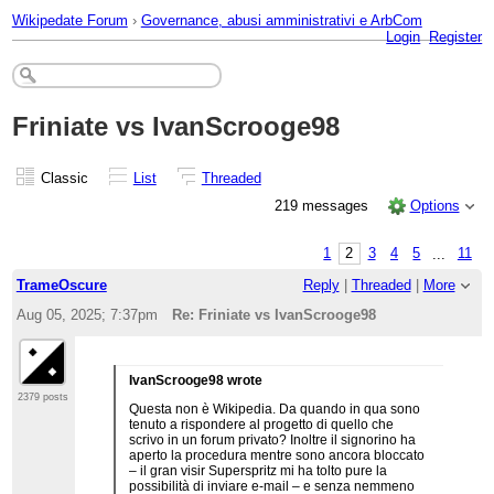
Wikipedate Forum
›
Governance, abusi amministrativi e ArbCom
Login
Register
Friniate vs IvanScrooge98
Classic
List
Threaded
219 messages
Options
1
2
3
4
5
...
11
TrameOscure
Reply
|
Threaded
|
More
Aug 05, 2025; 7:37pm
Re: Friniate vs IvanScrooge98
IvanScrooge98 wrote
2379 posts
Questa non è Wikipedia. Da quando in qua sono
tenuto a rispondere al progetto di quello che
scrivo in un forum privato? Inoltre il signorino ha
aperto la procedura mentre sono ancora bloccato
– il gran visir Superspritz mi ha tolto pure la
possibilità di inviare e-mail – e senza nemmeno