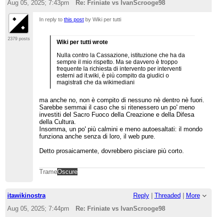
Aug 05, 2025; 7:43pm
Re: Friniate vs IvanScrooge98
In reply to
this post
by Wiki per tutti
2379 posts
Wiki per tutti wrote
Nulla contro la Cassazione, istituzione che ha da
sempre il mio rispetto. Ma se davvero è troppo
frequente la richiesta di intervento per interventi
esterni ad it.wiki, è più compito da giudici o
magistrati che da wikimediani
ma anche no, non è compito di nessuno nè dentro nè fuori.
Sarebbe semmai il caso che si ritenessero un po' meno
investiti del Sacro Fuoco della Creazione e della Difesa
della Cultura.
Insomma, un po' più calmini e meno autoesaltati: il mondo
funziona anche senza di loro, il web pure.
Detto prosaicamente, dovrebbero pisciare più corto.
Trame
Oscure
itawikinostra
Reply
|
Threaded
|
More
Aug 05, 2025; 7:44pm
Re: Friniate vs IvanScrooge98