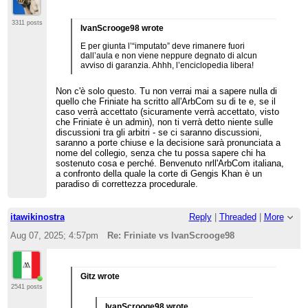
3311 posts
IvanScrooge98 wrote
E per giunta l’“imputato” deve rimanere fuori
dall’aula e non viene neppure degnato di alcun
avviso di garanzia. Ahhh, l’enciclopedia libera!
Non c'è solo questo. Tu non verrai mai a sapere nulla di
quello che Friniate ha scritto all'ArbCom su di te e, se il
caso verrà accettato (sicuramente verrà accettato, visto
che Friniate è un admin), non ti verrà detto niente sulle
discussioni tra gli arbitri - se ci saranno discussioni,
saranno a porte chiuse e la decisione sarà pronunciata a
nome del collegio, senza che tu possa sapere chi ha
sostenuto cosa e perché. Benvenuto nrll'ArbCom italiana,
a confronto della quale la corte di Gengis Khan è un
paradiso di correttezza procedurale.
itawikinostra
Reply
|
Threaded
|
More
Aug 07, 2025; 4:57pm
Re: Friniate vs IvanScrooge98
Gitz wrote
2541 posts
IvanScrooge98 wrote