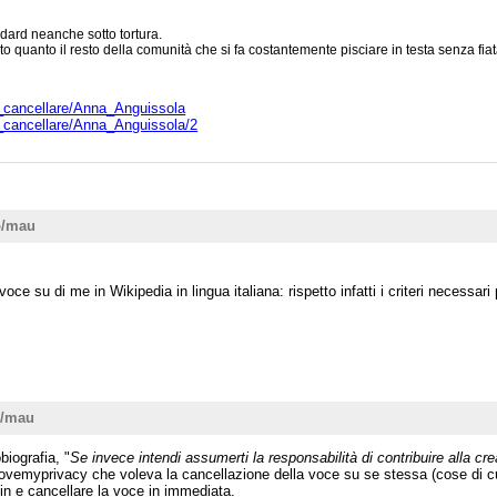
dard neanche sotto tortura.
 quanto il resto della comunità che si fa costantemente pisciare in testa senza fiat
da_cancellare/Anna_Anguissola
da_cancellare/Anna_Anguissola/2
o/mau
 su di me in Wikipedia in lingua italiana: rispetto infatti i criteri necessari pe
o/mau
iografia, "
Se invece intendi assumerti la responsabilità di contribuire alla c
 Ilovemyprivacy che voleva la cancellazione della voce su se stessa (cose di 
in e cancellare la voce in immediata.