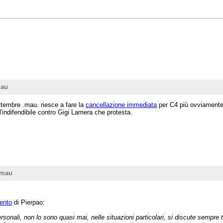
mau
ettembre .mau. riesce a fare la
cancellazione immediata
per C4 più ovviamente 
indifendibile contro Gigi Lamera che protesta.
/mau
vento
di Pierpao:
onali, non lo sono quasi mai, nelle situazioni particolari, si discute sempre t