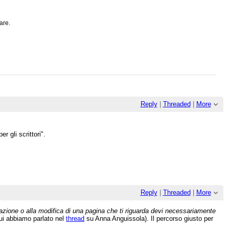
are.
Reply
|
Threaded
|
More
r gli scrittori".
Reply
|
Threaded
|
More
reazione o alla modifica di una pagina che ti riguarda devi necessariamente
cui abbiamo parlato nel
thread
su Anna Anguissola). Il percorso giusto per