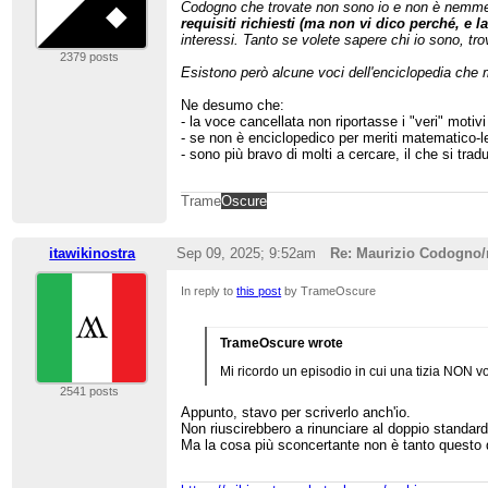
Codogno che trovate non sono io e non è nemm
requisiti richiesti (ma non vi dico perché, e l
interessi. Tanto se volete sapere chi io sono, trov
2379 posts
Esistono però alcune voci dell'enciclopedia che m
Ne desumo che:
- la voce cancellata non riportasse i "veri" motivi
- se non è enciclopedico per meriti matematico-lett
- sono più bravo di molti a cercare, il che si tradu
Trame
Oscure
itawikinostra
Sep 09, 2025; 9:52am
Re: Maurizio Codogno
In reply to
this post
by TrameOscure
TrameOscure wrote
Mi ricordo un episodio in cui una tizia NON vo
2541 posts
Appunto, stavo per scriverlo anch'io.
Non riuscirebbero a rinunciare al doppio standard
Ma la cosa più sconcertante non è tanto questo q