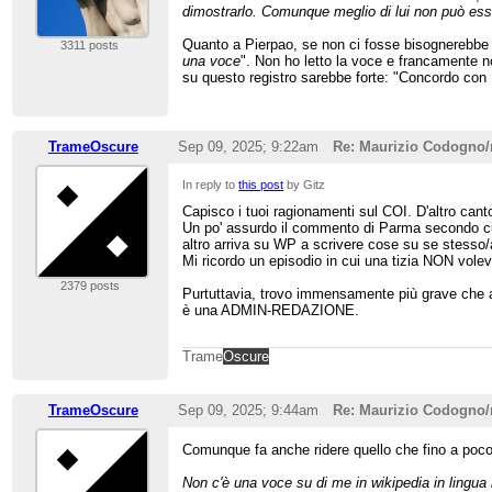
dimostrarlo. Comunque meglio di lui non può ess
Quanto a Pierpao, se non ci fosse bisognerebbe i
3311 posts
una voce
". Non ho letto la voce e francamente no
su questo registro sarebbe forte: "Concordo con 
TrameOscure
Sep 09, 2025; 9:22am
Re: Maurizio Codogno
In reply to
this post
by Gitz
Capisco i tuoi ragionamenti sul COI. D'altro cant
Un po' assurdo il commento di Parma secondo cui 
altro arriva su WP a scrivere cose su se stesso/a
Mi ricordo un episodio in cui una tizia NON volev
2379 posts
Purtuttavia, trovo immensamente più grave che a
è una ADMIN-REDAZIONE.
Trame
Oscure
TrameOscure
Sep 09, 2025; 9:44am
Re: Maurizio Codogno
Comunque fa anche ridere quello che fino a poco 
Non c'è una voce su di me in wikipedia in lingua i