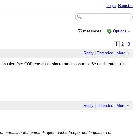
Login
Register
56 messages
Options
1
2
3
Reply
|
Threaded
|
More
abusiva (per COI) che abbia sinora mai incontrato. Se ne discute sulla
Reply
|
Threaded
|
More
ra amministratori prima di agire, anche troppo, per la quantità di