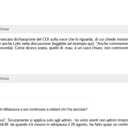
o/mau
mancata dichiarazione del COI sulla voce che lo riguarda, di cui chiede insiste
di anche Lollo nella discussione (leggibile ad esempio qui): "
Anche commentare i
ncorda). Come dicevo sopra, quello di .mau. è un caso chiaro, non controverso,
o/mau
in Wikipausa e poi continuare a editare chi l’ha lanciata?
ova". Sicuramente si applica solo agli admin - ho visto utenti non admin rimpr
irk39: da quando s'è messo in wikipausa il 20 agosto, ha fatto quasi un centin