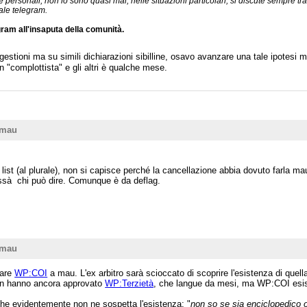
personali, non lo sono quasi mai, nelle situazioni particolari, si discute sempre tra
ale telegram.
egram all'insaputa della comunità.
ioni ma su simili dichiarazioni sibilline, osavo avanzare una tale ipotesi mi 
n "complottista" e gli altri è qualche mese.
/mau
 list (al plurale), non si capisce perché la cancellazione abbia dovuto farla 
hissà chi può dire. Comunque è da deflag.
/mau
kare
WP:COI
a mau. L'ex arbitro sarà scioccato di scoprire l'esistenza di quell
Non hanno ancora approvato
WP:Terzietà
, che langue da mesi, ma WP:COI esis
e evidentemente non ne sospetta l'esistenza: "
non so se sia enciclopedico o