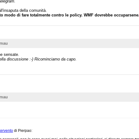
telegram.
all'insaputa della comunità.
sto modo di fare totalmente contro le policy. WMF dovrebbe occuparsene
/mau
he sensate.
ella discussione :-) Ricominciamo da capo.
/mau
tervento
di Pierpao: