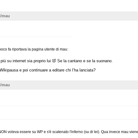
o/mau
oco fa riportava la pagina utente di mau:
più su internet sia proprio lui 🤣 Se la cantano e se la suonano.
ikipausa e poi continuare a editare chi l’ha lanciata?
o/mau
 NON voleva essere su WP e s'è scatenato l'inferno (su di lei). Qua invece mau viene 