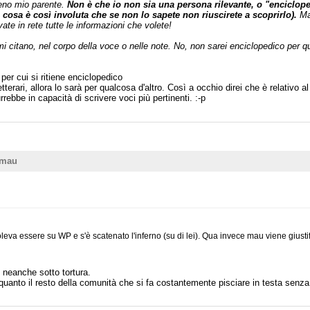
eno mio parente.
Non è che io non sia una persona rilevante, o "enciclope
a cosa è così involuta che se non lo sapete non riuscirete a scoprirlo).
Ma 
ate in rete tutte le informazioni che volete!
i citano, nel corpo della voce o nelle note. No, non sarei enciclopedico per q
 per cui si ritiene enciclopedico
erari, allora lo sarà per qualcosa d'altro. Così a occhio direi che è relativo al 
rrebbe in capacità di scrivere voci più pertinenti. :-p
/mau
leva essere su WP e s'è scatenato l'inferno (su di lei). Qua invece mau viene giustif
 neanche sotto tortura.
uanto il resto della comunità che si fa costantemente pisciare in testa senza 