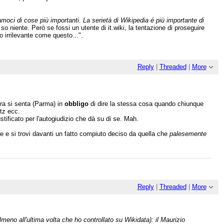
moci di cose più importanti. La serietà di Wikipedia é più importante di
 niente. Però se fossi un utente di it.wiki, la tentazione di proseguire
 irrilevante come questo...".
Reply
|
Threaded
|
More
ora si senta (Parma) in
obbligo
di dire la stessa cosa quando chiunque
itz ecc.
tificato per l'autogiudizio che dà su di se. Mah.
 e si trovi davanti un fatto compiuto deciso da quella che
palesemente
Reply
|
Threaded
|
More
lmeno all'ultima volta che ho controllato su Wikidata): il Maurizio