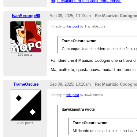
https://wikinostra.substack.com/archive
IvanScrooge98
Sep 09, 2025; 10:13am
Re: Maurizio Codogn
In reply to
this post
by TrameOscure
TrameOscure wrote
Comunque fa anche ridere quello che fino a p
188 posts
Fa ridere che il Maurizio Codogno che si trova di 
Ma, piuttosto, questa nuova moda di mettersi in W
TrameOscure
Sep 09, 2025; 10:20am
Re: Maurizio Codogn
In reply to
this post
by itawikinostra
itawikinostra wrote
TrameOscure wrote
2379 posts
Mi ricordo un episodio in cui una tizia