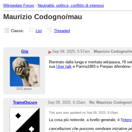
Wikipedate Forum
›
Neutralità, politica, conflitto di interessi
Maurizio Codogno/mau
Classic
List
Threaded
Gitz
Sep 09, 2025; 5:57am
Maurizio Codogno/
Rientrato dalla lunga e meritata wikipausa, l'8 s
sua
User talk
e Parma1983 e Pierpao difendono l'
3311 posts
TrameOscure
Sep 09, 2025; 6:15am
Re: Maurizio Codogno
This post was updated on
Sep 09, 2025; 9:10am
.
La cosa più notevole, a livello generale, è l'
inter
cancellazioni che possono sembrare iniziative pers