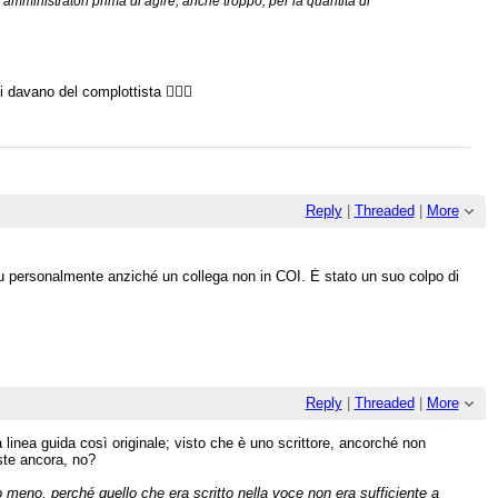
 amministratori prima di agire, anche troppo, per la quantità di
davano del complottista 🤷🏻‍♂️
Reply
|
Threaded
|
More
mau personalmente anziché un collega non in COI. È stato un suo colpo di
Reply
|
Threaded
|
More
a linea guida così originale; visto che è uno scrittore, ancorché non
te ancora, no?
 meno, perché quello che era scritto nella voce non era sufficiente a