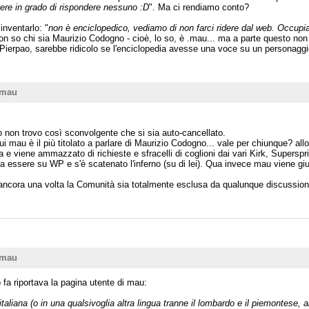
ere in grado di rispondere nessuno :D
". Ma ci rendiamo conto?
nventarlo: "
non è enciclopedico, vediamo di non farci ridere dal web. Occupia
n so chi sia Maurizio Codogno - cioè, lo so, è .mau... ma a parte questo non so
Pierpao, sarebbe ridicolo se l'enciclopedia avesse una voce su un personaggio
/mau
o non trovo così sconvolgente che si sia auto-cancellato.
mau è il più titolato a parlare di Maurizio Codogno... vale per chiunque? all
 e viene ammazzato di richieste e sfracelli di coglioni dai vari Kirk, Superspr
a essere su WP e s'è scatenato l'inferno (su di lei). Qua invece mau viene gius
ncora una volta la Comunità sia totalmente esclusa da qualunque discussione
/mau
fa riportava la pagina utente di mau:
taliana (o in una qualsivoglia altra lingua tranne il lombardo e il piemontese, a