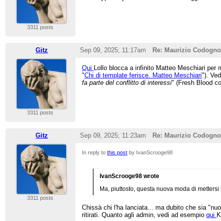
3311 posts
Gitz
Sep 09, 2025; 11:17am
Re: Maurizio Codogn
Qui
Lollo blocca a infinito Matteo Meschiari per 
"
Chi di template ferisce. Matteo Meschiari
"). Ve
fa parte del conflitto di interessi
" (Fresh Blood co
3311 posts
Gitz
Sep 09, 2025; 11:23am
Re: Maurizio Codogn
In reply to
this post
by IvanScrooge98
IvanScrooge98 wrote
Ma, piuttosto, questa nuova moda di mettersi 
3311 posts
Chissà chi l'ha lanciata... ma dubito che sia "nu
ritirati. Quanto agli admin, vedi ad esempio
qui
K