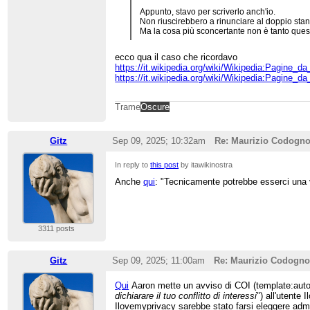
Appunto, stavo per scriverlo anch'io.
Non riuscirebbero a rinunciare al doppio stan
Ma la cosa più sconcertante non è tanto questo
ecco qua il caso che ricordavo
https://it.wikipedia.org/wiki/Wikipedia:Pagine_
https://it.wikipedia.org/wiki/Wikipedia:Pagine_
Trame
Oscure
Gitz
Sep 09, 2025; 10:32am
Re: Maurizio Codogn
In reply to
this post
by itawikinostra
Anche
qui
: "Tecnicamente potrebbe esserci una voce
3311 posts
Gitz
Sep 09, 2025; 11:00am
Re: Maurizio Codogn
Qui
Aaron mette un avviso di COI (template:autob
dichiarare il tuo conflitto di interessi
") all'utente
Ilovemyprivacy sarebbe stato farsi eleggere adm