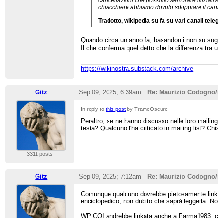
cancellazioni che possono sembrare iniziative 
chiacchiere abbiamo dovuto sdoppiare il can
Tradotto, wikipedia su fa su vari canali tel
Quando circa un anno fa, basandomi non su suggest
Il che conferma quel detto che la differenza tra u
https://wikinostra.substack.com/archive
Gitz
Sep 09, 2025; 6:39am
Re: Maurizio Codogno
In reply to
this post
by TrameOscure
Peraltro, se ne hanno discusso nelle loro mailing
testa? Qualcuno l'ha criticato in mailing list? C
3311 posts
Gitz
Sep 09, 2025; 7:12am
Re: Maurizio Codogno
Comunque qualcuno dovrebbe pietosamente lin
enciclopedico, non dubito che saprà leggerla. 
WP:COI andrebbe linkata anche a Parma1983, ch