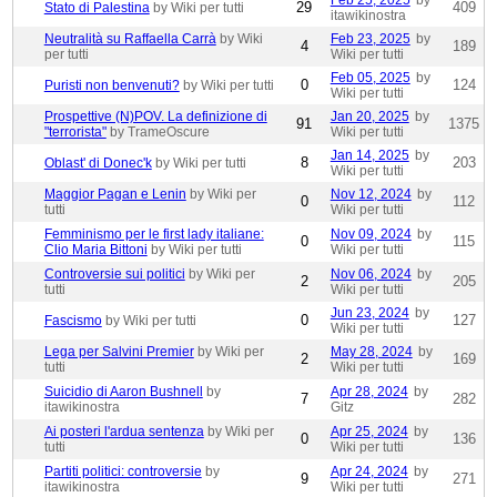
Feb 25, 2025
by
29
409
Stato di Palestina
by Wiki per tutti
itawikinostra
Neutralità su Raffaella Carrà
by Wiki
Feb 23, 2025
by
4
189
per tutti
Wiki per tutti
Feb 05, 2025
by
0
124
Puristi non benvenuti?
by Wiki per tutti
Wiki per tutti
Prospettive (N)POV. La definizione di
Jan 20, 2025
by
91
1375
"terrorista"
by TrameOscure
Wiki per tutti
Jan 14, 2025
by
8
203
Oblast' di Donec'k
by Wiki per tutti
Wiki per tutti
Maggior Pagan e Lenin
by Wiki per
Nov 12, 2024
by
0
112
tutti
Wiki per tutti
Femminismo per le first lady italiane:
Nov 09, 2024
by
0
115
Clio Maria Bittoni
by Wiki per tutti
Wiki per tutti
Controversie sui politici
by Wiki per
Nov 06, 2024
by
2
205
tutti
Wiki per tutti
Jun 23, 2024
by
0
127
Fascismo
by Wiki per tutti
Wiki per tutti
Lega per Salvini Premier
by Wiki per
May 28, 2024
by
2
169
tutti
Wiki per tutti
Suicidio di Aaron Bushnell
by
Apr 28, 2024
by
7
282
itawikinostra
Gitz
Ai posteri l'ardua sentenza
by Wiki per
Apr 25, 2024
by
0
136
tutti
Wiki per tutti
Partiti politici: controversie
by
Apr 24, 2024
by
9
271
itawikinostra
Wiki per tutti