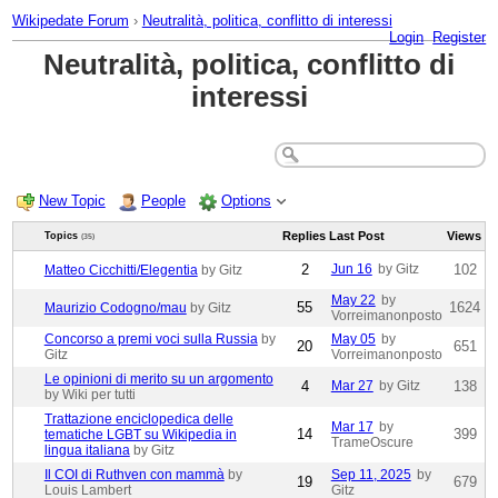
Wikipedate Forum
›
Neutralità, politica, conflitto di interessi
Login
Register
Neutralità, politica, conflitto di
interessi
New Topic
People
Options
Replies
Last Post
Views
Topics
(35)
2
Jun 16
by Gitz
102
Matteo Cicchitti/Elegentia
by Gitz
May 22
by
55
1624
Maurizio Codogno/mau
by Gitz
Vorreimanonposto
Concorso a premi voci sulla Russia
by
May 05
by
20
651
Gitz
Vorreimanonposto
Le opinioni di merito su un argomento
4
Mar 27
by Gitz
138
by Wiki per tutti
Trattazione enciclopedica delle
Mar 17
by
14
399
tematiche LGBT su Wikipedia in
TrameOscure
lingua italiana
by Gitz
Il COI di Ruthven con mammà
by
Sep 11, 2025
by
19
679
Louis Lambert
Gitz