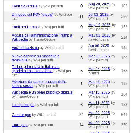
Aug 28, 2025
by
0
103
Fonti filo-israele
by Wiki per tutti
Wiki per tutti
Di nuovo sul POV "giusto"
by Wiki per
Jul 03, 2025
by
11
366
tutti
Wiki per tutti
May 19, 2025
by
0
152
Fonti per Hamas
by Wiki per tutti
Wiki per tutti
Accuse dell'amministrazione Trump a
May 02, 2025
by
3
214
Wikipedia
by TrameOscure
itawikinostra
Apr 06, 2025
by
2
145
Voci sul nazismo
by Wiki per tutti
itawikinostra
Nuovo capitolo su maschile e
Mar 29, 2025
by
3
169
femminile
by Wiki per tutti
Wiki per tutti
Torino: prima città in Italia con
Mar 24, 2025
by
5
168
sportello anti-islamofobia
by Wiki per
Khmer
tutti
Adozione da parte di coppie dello
Mar 23, 2025
by
1
135
stesso sesso
by Wiki per tutti
Wiki per tutti
Wikipedia è un bene pubblico digitale
Mar 15, 2025
by
7
184
by TrameOscure
Wiki per tutti
Mar 11, 2025
by
6
183
I cori percepiti
by Wiki per tutti
Wiki per tutti
Mar 02, 2025
by
24
641
Gender gap
by Wiki per tutti
Wiki per tutti
Mar 01, 2025
by
14
370
Tutti i gap
by Wiki per tutti
Wiki per tutti