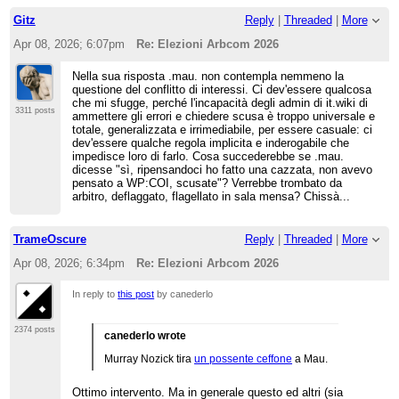
Gitz
Reply
|
Threaded
|
More
Apr 08, 2026; 6:07pm
Re: Elezioni Arbcom 2026
Nella sua risposta .mau. non contempla nemmeno la
questione del conflitto di interessi. Ci dev'essere qualcosa
che mi sfugge, perché l'incapacità degli admin di it.wiki di
3311 posts
ammettere gli errori e chiedere scusa è troppo universale e
totale, generalizzata e irrimediabile, per essere casuale: ci
dev'essere qualche regola implicita e inderogabile che
impedisce loro di farlo. Cosa succederebbe se .mau.
dicesse "sì, ripensandoci ho fatto una cazzata, non avevo
pensato a WP:COI, scusate"? Verrebbe trombato da
arbitro, deflaggato, flagellato in sala mensa? Chissà...
TrameOscure
Reply
|
Threaded
|
More
Apr 08, 2026; 6:34pm
Re: Elezioni Arbcom 2026
In reply to
this post
by canederlo
2374 posts
canederlo wrote
Murray Nozick tira
un possente ceffone
a Mau.
Ottimo intervento. Ma in generale questo ed altri (sia