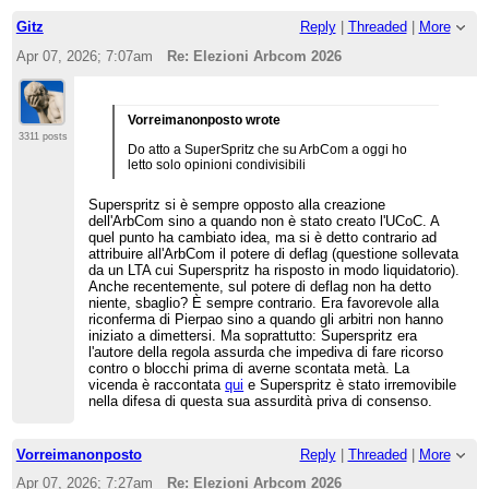
Gitz
Reply
|
Threaded
|
More
Apr 07, 2026; 7:07am
Re: Elezioni Arbcom 2026
Vorreimanonposto wrote
3311 posts
Do atto a SuperSpritz che su ArbCom a oggi ho
letto solo opinioni condivisibili
Superspritz si è sempre opposto alla creazione
dell'ArbCom sino a quando non è stato creato l'UCoC. A
quel punto ha cambiato idea, ma si è detto contrario ad
attribuire all'ArbCom il potere di deflag (questione sollevata
da un LTA cui Superspritz ha risposto in modo liquidatorio).
Anche recentemente, sul potere di deflag non ha detto
niente, sbaglio? È sempre contrario. Era favorevole alla
riconferma di Pierpao sino a quando gli arbitri non hanno
iniziato a dimettersi. Ma soprattutto: Superspritz era
l'autore della regola assurda che impediva di fare ricorso
contro o blocchi prima di averne scontata metà. La
vicenda è raccontata
qui
e Superspritz è stato irremovibile
nella difesa di questa sua assurdità priva di consenso.
Vorreimanonposto
Reply
|
Threaded
|
More
Apr 07, 2026; 7:27am
Re: Elezioni Arbcom 2026