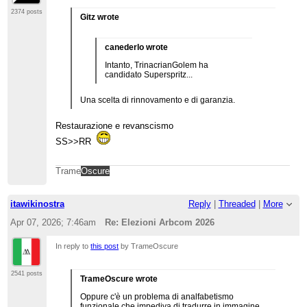
2374 posts
Gitz wrote
canederlo wrote
Intanto, TrinacrianGolem ha
candidato Superspritz...
Una scelta di rinnovamento e di garanzia.
Restaurazione e revanscismo
SS>>RR
Trame
Oscure
itawikinostra
Reply
|
Threaded
|
More
Apr 07, 2026; 7:46am
Re: Elezioni Arbcom 2026
In reply to
this post
by TrameOscure
2541 posts
TrameOscure wrote
Oppure c'è un problema di analfabetismo
funzionale che impediva di tradurre in immagine