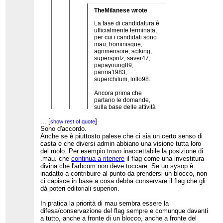
TheMilanese wrote
La fase di candidatura è
ufficialmente terminata,
per cui i candidati sono
mau, hominisque,
agrimensore, sciking,
superspritz, saver47,
papayoung89,
parma1983,
superchilum, lollo98.
Ancora prima che
partano le domande,
sulla base delle attività
precedenti chi votereste
...
[
]
a favore e perché? E chi
show rest of quote
contro e perché?
Sono d'accordo.
Anche se è piuttosto palese che ci sia un certo senso di
...
[
]
casta e che diversi admin abbiano una visione tutta loro
show rest of quote
Non voterei alcun admin. Come detto
Non c'è per forza un conflitto di interessi siccome
del ruolo. Per esempio trovo inaccettabile la posizione di
milioni di volte, un admin non
una violazione dell'ucoc può avvenire anche tra
.mau. che
continua a ritenere
il flag come una investitura
dovrebbe potersi candidare ad
due utenti?? Cosa c'entra essere o meno admin si
divina che l'arbcom non deve toccare. Se un sysop è
arbitro (e viceversa) per palese
sta parlando dell'applicazione di un codice di
inadatto a contribuire al punto da prendersi un blocco, non
conflitto di interessi grande come
condotta...
ci capisce in base a cosa debba conservare il flag che gli
una magione. Che nessuno se ne
dà poteri editoriali superiori.
accorga è parte del problema.
In pratica la priorità di mau sembra essere la
difesa/conservazione del flag sempre e comunque davanti
a tutto, anche a fronte di un blocco, anche a fronte del