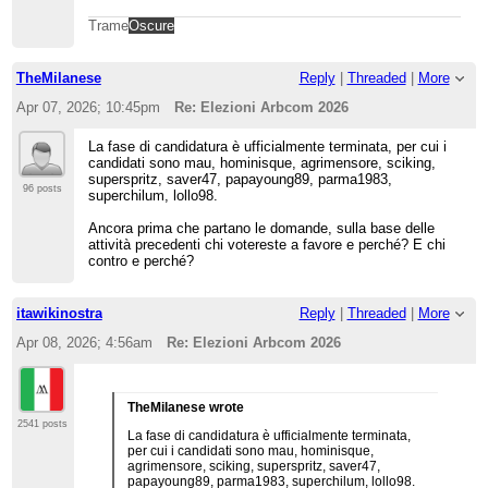
Trame
Oscure
TheMilanese
Reply
|
Threaded
|
More
Apr 07, 2026; 10:45pm
Re: Elezioni Arbcom 2026
La fase di candidatura è ufficialmente terminata, per cui i
candidati sono mau, hominisque, agrimensore, sciking,
superspritz, saver47, papayoung89, parma1983,
96 posts
superchilum, lollo98.
Ancora prima che partano le domande, sulla base delle
attività precedenti chi votereste a favore e perché? E chi
contro e perché?
itawikinostra
Reply
|
Threaded
|
More
Apr 08, 2026; 4:56am
Re: Elezioni Arbcom 2026
TheMilanese wrote
2541 posts
La fase di candidatura è ufficialmente terminata,
per cui i candidati sono mau, hominisque,
agrimensore, sciking, superspritz, saver47,
papayoung89, parma1983, superchilum, lollo98.