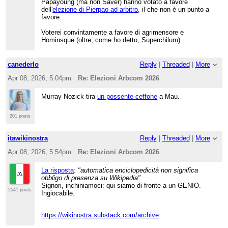
Papayoung (ma non Saver) hanno votato a favore
dell'
elezione di Pierpao ad arbitro
, il che non è un punto a
favore.
Voterei convintamente a favore di agrimensore e
Hominsque (oltre, come ho detto, Superchilum).
canederlo
Reply
|
Threaded
|
More
Apr 08, 2026; 5:04pm
Re: Elezioni Arbcom 2026
Murray Nozick tira
un possente ceffone
a Mau.
201 posts
itawikinostra
Reply
|
Threaded
|
More
Apr 08, 2026; 5:54pm
Re: Elezioni Arbcom 2026
La risposta
:
"automatica enciclopedicità non significa
obbligo di presenza su Wikipedia"
Signori, inchiniamoci: qui siamo di fronte a un GENIO.
2541 posts
Ingiocabile.
https://wikinostra.substack.com/archive