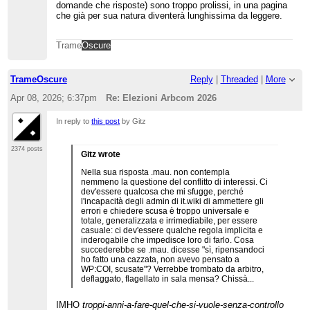
domande che risposte) sono troppo prolissi, in una pagina
che già per sua natura diventerà lunghissima da leggere.
Trame
Oscure
TrameOscure
Reply
|
Threaded
|
More
Apr 08, 2026; 6:37pm
Re: Elezioni Arbcom 2026
In reply to
this post
by Gitz
2374 posts
Gitz wrote
Nella sua risposta .mau. non contempla
nemmeno la questione del conflitto di interessi. Ci
dev'essere qualcosa che mi sfugge, perché
l'incapacità degli admin di it.wiki di ammettere gli
errori e chiedere scusa è troppo universale e
totale, generalizzata e irrimediabile, per essere
casuale: ci dev'essere qualche regola implicita e
inderogabile che impedisce loro di farlo. Cosa
succederebbe se .mau. dicesse "sì, ripensandoci
ho fatto una cazzata, non avevo pensato a
WP:COI, scusate"? Verrebbe trombato da arbitro,
deflaggato, flagellato in sala mensa? Chissà...
IMHO
troppi-anni-a-fare-quel-che-si-vuole-senza-controllo