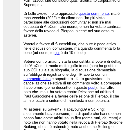
Parma1983, che considero quasi altrettanto corporativo di
Superspritz.
Di Lollo avevo molto apprezzato
questo commento
, ma è
roba vecchia (2022) e da allora non l'ho più visto
partecipare alle discussioni comunitarie: non s'è mai
occupato di ArbCom, che ricordi, e non ha votato contro/a
favore della revoca di Pierpao, sicché nel suo caso mi
asterrei.
Voterei a favore di Superchilum, che pure è poco attivo
nelle discussioni comunitarie, ma quando commenta lo fa
bene (ad esempio
qui
è da 10 e lode).
Voterei contro .mau. vista la sua ostilità al potere di deflag
dell'ArbCom, il modo molto goffo in cui (non) ha gestito il
suo COI sulla sua biografia, la discussione demenziale
sull'obbligo di registrazione degli IP aperta con un
commento falso
e soprattutto - fatto gravissimo - la
cancellazione selettiva di un commento volto a correggere
il suo errore (come descritto in questo
post
). Tra l'altro,
noto che .mau. ha votato contro l'elezione ad arbitro di
Paul Gascoigne e a favore dell'elezione di Pierpao, il che
ai miei occhi è sintomo di manifesta incompetenza.
Mi asterrei su Saver47, Papayoung89 e Sciking:
sicuramente brave persone, ma di quello che hanno o non
hanno fatto come arbitri so un fico (come tutti, del resto) e
noto che non hanno votato nella revoca di Pierpao (fuorché
Sciking, che si è astenuto); noto anche che Sciking e