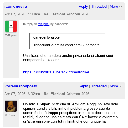
itawikinostra
Reply
|
Threaded
|
More
Apr 07, 2026; 4:00am
Re: Elezioni Arbcom 2026
In reply to
this post
by canederlo
2541 posts
canederlo wrote
TrinacrianGolem ha candidato Superspritz...
Una frase che fa ridere anche privandola di alcuni suoi
componenti a piacere.
https://wikinostra.substack.com/archive
Vorreimanonposto
Reply
|
Threaded
|
More
Apr 07, 2026; 6:02am
Re: Elezioni Arbcom 2026
Do atto a SuperSpritz che su ArbCom a oggi ho letto solo
opinioni condivisibili, imho il problema grosso suo da
admin è che è troppo precipitoso in tutte le decisioni coi
387 posts
tastini, si desse una calmata con C4 e bozze e avremmo
un'altra opinione con tutti i limiti che comunque ha