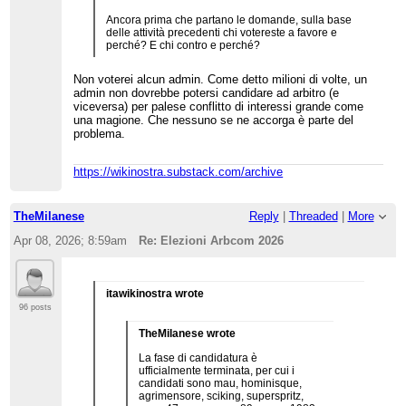
Ancora prima che partano le domande, sulla base
delle attività precedenti chi votereste a favore e
perché? E chi contro e perché?
Non voterei alcun admin. Come detto milioni di volte, un
admin non dovrebbe potersi candidare ad arbitro (e
viceversa) per palese conflitto di interessi grande come
una magione. Che nessuno se ne accorga è parte del
problema.
https://wikinostra.substack.com/archive
TheMilanese
Reply
|
Threaded
|
More
Apr 08, 2026; 8:59am
Re: Elezioni Arbcom 2026
itawikinostra wrote
96 posts
TheMilanese wrote
La fase di candidatura è
ufficialmente terminata, per cui i
candidati sono mau, hominisque,
agrimensore, sciking, superspritz,