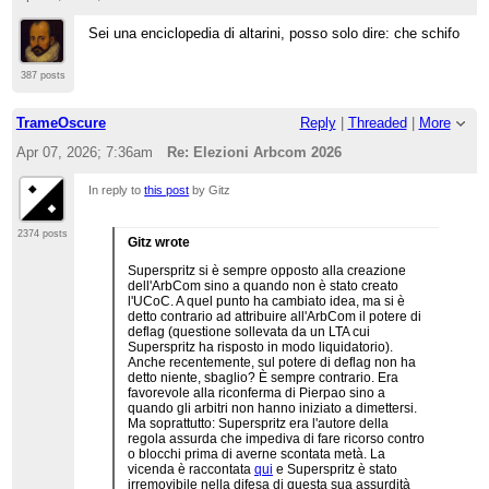
Sei una enciclopedia di altarini, posso solo dire: che schifo
387 posts
TrameOscure
Reply
|
Threaded
|
More
Apr 07, 2026; 7:36am
Re: Elezioni Arbcom 2026
In reply to
this post
by Gitz
2374 posts
Gitz wrote
Superspritz si è sempre opposto alla creazione
dell'ArbCom sino a quando non è stato creato
l'UCoC. A quel punto ha cambiato idea, ma si è
detto contrario ad attribuire all'ArbCom il potere di
deflag (questione sollevata da un LTA cui
Superspritz ha risposto in modo liquidatorio).
Anche recentemente, sul potere di deflag non ha
detto niente, sbaglio? È sempre contrario. Era
favorevole alla riconferma di Pierpao sino a
quando gli arbitri non hanno iniziato a dimettersi.
Ma soprattutto: Superspritz era l'autore della
regola assurda che impediva di fare ricorso contro
o blocchi prima di averne scontata metà. La
vicenda è raccontata
qui
e Superspritz è stato
irremovibile nella difesa di questa sua assurdità