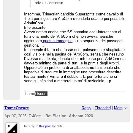
priva di consenso.
Insomma, Trinacrian candida Superspritz come cavallo di
Troia per ingessare ArbCom e renderla quanto più possibile
AdminCom.
Interessante.
Avevo notato anche che SS appariva così interessato al
funzionamento dell'ArbCom che non aveva neanche
aggiornato
questa immagine
sulla sequenza dei passaggi
gestionali...
In generale il fatto che fosse così palesemente sbagliata e
così visibile nella pagina dell'ArbCom, senza che nessuno
l'avesse mai fixata, denota che l'interesse per l'ArbCom era
davvero minimo da parte di tutti, e in primis degli Arbitri.
Oppure c'è un problema di analfabetismo funzionale che
impediva di tradurre in immagine una procedura descritta
testualmente? Rimarrà il dubbio... E per fortuna che ci
sono gli infinitiati a metterci un po' di raziocinio. :-p
Trame
Oscure
TrameOscure
Reply
|
Threaded
|
More
Apr 07, 2026; 7:40am
Re: Elezioni Arbcom 2026
In reply to
this post
by Gitz