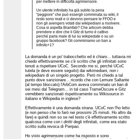
per mettere in difficoltà agrimensore.
Un utente infinitato ha già subito la pena
"peggiore" che può essergli comminata su wiki, il
resto sono reati e ci devono pensare le FFOO e
non gli avengers votati dai wikipediani a risolvere.
Cosa si aspetta Bramfab? Che arbcom debba
prendere e dire che il Gitz di turno è cattivo
perché parla male di lui su wikipedate o su un
gruppo facebook? Gli comminiamo un ban a
infinito+1?
La domanda è un po' trabocchetto ed è chiaro... tuttavia mi
chiedo effettivamente se c'è scritto che gli infinitati sono
tenuti a rispettare UCoC. Secondo me si, perché UCoC
tutela (e deve essere seguito) dai wikimediani, non i
wikipediani di un singolo progetto. Però mi chiedo a tal
punto dove sanzionare... ricordo che con Lemure Saltante
(al tempo bloccato) l'ArbCom aveva comminato un ban di
sei mesi dal Telegram... in tal caso TrameOscure e Gitz
verrebbero sanzionati rispettivamente su Wikisource in
italiano e Wikipedia in inglese?
Effettivamente è una domanda strana. UCoC non l'ho letto
(e non penso che lo farò nei prossimi 25 minuti. Ho altro da
fare) e quindi non so se nel testo c'è effettivamente scritto
qualcosa come con i
diritti
degli infinitati, come era stato
scritto sulla revoca di Pierpao.
Ho visto agrimensore come ha risposto e sono