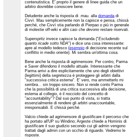
contenutistica. E' proprio il genere di linee guida che un
arbitro dovrebbe conoscere bene.
Deludente anche la risposta di .mau. alla
domanda
di
Civvì. Mau semplicemente non la capisce e pensa, chissà
perché, che Civvì stia parlando di Pierpao o più in generale
di molestie off-wiki e altri casi che
devono
restare riservati.
Superspritz invece capisce la domanda ("
Escludendo
quanto ricade sotto NDA
") e dice una cosa interessante:
apre al modello tedesco (
esempio
di decisione recente sul
conflitto in medio oriente). Mi sembra un'ottima cosa.
Bene anche la risposta di agrimensore. Per contro, Parma
e Saver difendono il modello attuale. Interessante che
Parma arrivi a dire esplicitamente che uno degli obiettivi
(legittimi) della segretezza è proteggere gli arbitri dalla
"
successiva critica esterna
". E' vero, ma ammetterlo mi
sembra... sin troppo sincero. Non si rende conto Parma
che la possibilità di una critica successiva alla decisione,
esterna al collegio, è il nocciolo del concetto di
"accountability"? Dal suo punto di vista, si tratta
essenzialmente di rendere gli arbitri unaccountable,
irresponsabili. E chissà perché.
Valcio chiede ad agrimensore di giustificare il percorso che
ha portato all'UP su Windino; Argeste chiede a Hominis di
giustificare il suo giudizio secondo cui gli admin vengono
trattati dagli admin con un occhio di riguardo. Vedremo le
risposte.