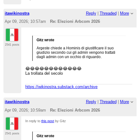
itawikinostra
Reply
|
Threaded
|
More
Apr 09, 2026; 10:57am
Re: Elezioni Arbcom 2026
Gitz wrote
2541 posts
Argeste chiede a Hominis di giustificare il suo
giudizio secondo cui gli admin vengono trattati
dagli admin con un occhio di riguardo.
😂😂😂😂😂😂😂😂😂😂😂😂
La trollata del secolo
https://wikinostra.substack.com/archive
itawikinostra
Reply
|
Threaded
|
More
Apr 09, 2026; 10:59am
Re: Elezioni Arbcom 2026
In reply to
this post
by Gitz
2541 posts
Gitz wrote