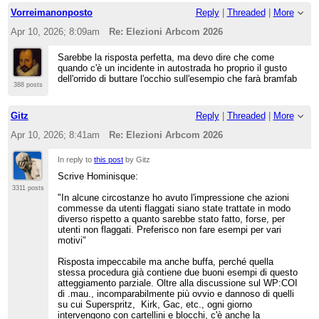
Vorreimanonposto
Reply
|
Threaded
|
More
Apr 10, 2026; 8:09am
Re: Elezioni Arbcom 2026
Sarebbe la risposta perfetta, ma devo dire che come
quando c'è un incidente in autostrada ho proprio il gusto
dell'orrido di buttare l'occhio sull'esempio che farà bramfab
388 posts
Gitz
Reply
|
Threaded
|
More
Apr 10, 2026; 8:41am
Re: Elezioni Arbcom 2026
In reply to
this post
by Gitz
Scrive Hominisque:
3311 posts
"In alcune circostanze ho avuto l'impressione che azioni
commesse da utenti flaggati siano state trattate in modo
diverso rispetto a quanto sarebbe stato fatto, forse, per
utenti non flaggati. Preferisco non fare esempi per vari
motivi"
Risposta impeccabile ma anche buffa, perché quella
stessa procedura già contiene due buoni esempi di questo
atteggiamento parziale. Oltre alla discussione sul WP:COI
di .mau., incomparabilmente più ovvio e dannoso di quelli
su cui Superspritz, Kirk, Gac, etc., ogni giorno
intervengono con cartellini e blocchi, c'è anche la