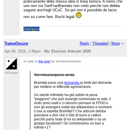
praticamente della stessa idea in linea teorica. A meno che
uno non sia SanFranBannato non vedo perché non debba
seguire anch'egli UCoC. Se poi non è possibile de facto
non so come fare. Buchi legali
Ash
Oppio
TrameOscure
Reply
|
Threaded
|
More
Apr 09, 2026; 2:45pm
Re: Elezioni Arbcom 2026
In reply to
this post
by Vorreimanonposto
2379 posts
Vorreimanonposto wrote
Bramfab pone una
domanda
ai limiti del delirante
per mettere in difficoltà agrimensore.
Un utente infinitato ha già subito la pena
"peggiore" che può essergli comminata su wiki, il
resto sono reati e ci devono pensare le FFOO e
non gli avengers votati dai wikipediani a risolvere.
Cosa si aspetta Bramfab? Che arbcom debba
prendere e dire che il Gitz di turno è cattivo
perché parla male di lui su wikipedate o su un
gruppo facebook? Gli comminiamo un ban a
infinito+1?