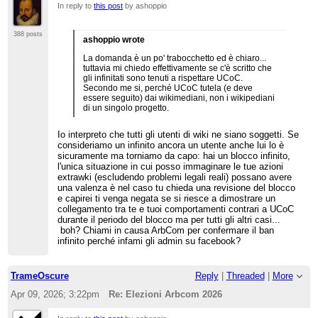
In reply to
this post
by ashoppio
388 posts
ashoppio wrote
La domanda è un po' trabocchetto ed è chiaro...
tuttavia mi chiedo effettivamente se c'è scritto che
gli infinitati sono tenuti a rispettare UCoC.
Secondo me si, perché UCoC tutela (e deve
essere seguito) dai wikimediani, non i wikipediani
di un singolo progetto.
Io interpreto che tutti gli utenti di wiki ne siano soggetti. Se
consideriamo un infinito ancora un utente anche lui lo è
sicuramente ma torniamo da capo: hai un blocco infinito,
l'unica situazione in cui posso immaginare le tue azioni
extrawki (escludendo problemi legali reali) possano avere
una valenza è nel caso tu chieda una revisione del blocco
e capirei ti venga negata se si riesce a dimostrare un
collegamento tra te e tuoi comportamenti contrari a UCoC
durante il periodo del blocco ma per tutti gli altri casi...
boh? Chiami in causa ArbCom per confermare il ban
infinito perché infami gli admin su facebook?
TrameOscure
Reply
|
Threaded
|
More
Apr 09, 2026; 3:22pm
Re: Elezioni Arbcom 2026