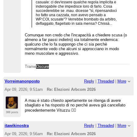
casuale: ci dev'essere qualche regola implicita e
inderogabile che impedisce loro di farlo. Cosa
succederebbe se .mau. dicesse "sì, ripensandoci
ho fatto una cazzata, non avevo pensato a
WP:COI, scusate"? Verrebbe trombato da arbitro,
deflaggato, flagellato in sala mensa? Chissà...
Comunque non credo che l'incapacità a chiedere scusa (o
almeno a far passi indietro) sia totalmente endemica:
qualcuno che lo fa suppongo che ci sia perchè
normalmente vedo che alcuni si approcciano in modo
meno muscolare e aggressivo.
Trame
Oscure
Vorreimanonposto
Reply
|
Threaded
|
More
Apr 09, 2026; 9:51am
Re: Elezioni Arbcom 2026
A mau è stato chiesto apertamente se ritenga di avere
sbagliato e ha risposto di no perché aveva già cancellato
precedentemente Vituzzu 🤦‍♂️
388 posts
itawikinostra
Reply
|
Threaded
|
More
Apr 09, 2026; 9:56am
Re: Elezioni Arbcom 2026