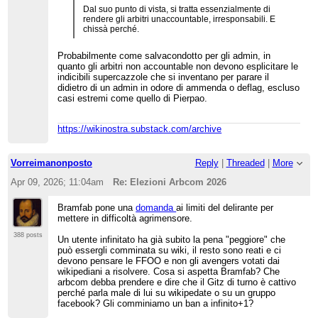
Dal suo punto di vista, si tratta essenzialmente di
rendere gli arbitri unaccountable, irresponsabili. E
chissà perché.
Probabilmente come salvacondotto per gli admin, in
quanto gli arbitri non accountable non devono esplicitare le
indicibili supercazzole che si inventano per parare il
didietro di un admin in odore di ammenda o deflag, escluso
casi estremi come quello di Pierpao.
https://wikinostra.substack.com/archive
Vorreimanonposto
Reply
|
Threaded
|
More
Apr 09, 2026; 11:04am
Re: Elezioni Arbcom 2026
Bramfab pone una
domanda
ai limiti del delirante per
mettere in difficoltà agrimensore.
388 posts
Un utente infinitato ha già subito la pena "peggiore" che
può essergli comminata su wiki, il resto sono reati e ci
devono pensare le FFOO e non gli avengers votati dai
wikipediani a risolvere. Cosa si aspetta Bramfab? Che
arbcom debba prendere e dire che il Gitz di turno è cattivo
perché parla male di lui su wikipedate o su un gruppo
facebook? Gli comminiamo un ban a infinito+1?