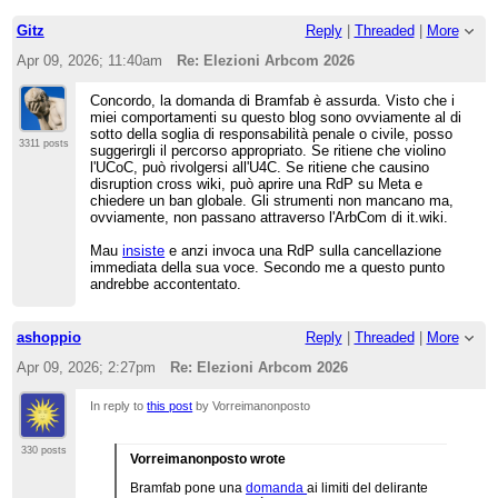
Gitz
Reply
|
Threaded
|
More
Apr 09, 2026; 11:40am
Re: Elezioni Arbcom 2026
Concordo, la domanda di Bramfab è assurda. Visto che i
miei comportamenti su questo blog sono ovviamente al di
sotto della soglia di responsabilità penale o civile, posso
3311 posts
suggerirgli il percorso appropriato. Se ritiene che violino
l'UCoC, può rivolgersi all'U4C. Se ritiene che causino
disruption cross wiki, può aprire una RdP su Meta e
chiedere un ban globale. Gli strumenti non mancano ma,
ovviamente, non passano attraverso l'ArbCom di it.wiki.
Mau
insiste
e anzi invoca una RdP sulla cancellazione
immediata della sua voce. Secondo me a questo punto
andrebbe accontentato.
ashoppio
Reply
|
Threaded
|
More
Apr 09, 2026; 2:27pm
Re: Elezioni Arbcom 2026
In reply to
this post
by Vorreimanonposto
330 posts
Vorreimanonposto wrote
Bramfab pone una
domanda
ai limiti del delirante