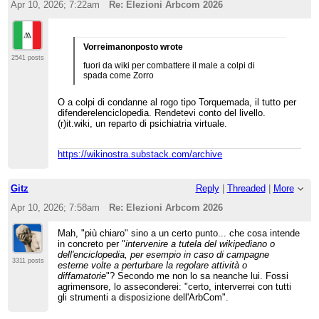
Apr 10, 2026; 7:22am
Re: Elezioni Arbcom 2026
Vorreimanonposto wrote
2541 posts
fuori da wiki per combattere il male a colpi di
spada come Zorro
O a colpi di condanne al rogo tipo Torquemada, il tutto per
difenderelenciclopedia. Rendetevi conto del livello.
(r)it.wiki, un reparto di psichiatria virtuale.
https://wikinostra.substack.com/archive
Gitz
Reply
|
Threaded
|
More
Apr 10, 2026; 7:58am
Re: Elezioni Arbcom 2026
Mah, "più chiaro" sino a un certo punto... che cosa intende
in concreto per "
intervenire a tutela del wikipediano o
dell'enciclopedia, per esempio in caso di campagne
3311 posts
esterne volte a perturbare la regolare attività o
diffamatorie
"? Secondo me non lo sa neanche lui. Fossi
agrimensore, lo asseconderei: "certo, interverrei con tutti
gli strumenti a disposizione dell'ArbCom".