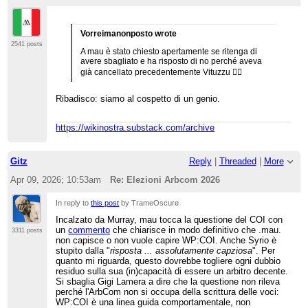
Vorreimanonposto wrote
2541 posts
A mau è stato chiesto apertamente se ritenga di
avere sbagliato e ha risposto di no perché aveva
già cancellato precedentemente Vituzzu 🤦‍♂️
Ribadisco: siamo al cospetto di un genio.
https://wikinostra.substack.com/archive
Gitz
Reply
|
Threaded
|
More
Apr 09, 2026; 10:53am
Re: Elezioni Arbcom 2026
In reply to
this post
by TrameOscure
Incalzato da Murray, mau tocca la questione del COI con
un
commento
che chiarisce in modo definitivo che .mau.
3311 posts
non capisce o non vuole capire WP:COI. Anche Syrio è
stupito dalla "
risposta ... assolutamente capziosa
". Per
quanto mi riguarda, questo dovrebbe togliere ogni dubbio
residuo sulla sua (in)capacità di essere un arbitro decente.
Si sbaglia Gigi Lamera a dire che la questione non rileva
perché l'ArbCom non si occupa della scrittura delle voci:
WP:COI è una linea guida comportamentale, non