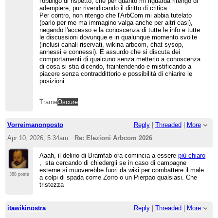
l'obbligo di rispetto, che per quanto mi riguarda ritengo di
Saltante (al tempo bloccato) l'ArbCom aveva
adempiere, pur rivendicando il diritto di critica.
comminato un ban di sei mesi dal Telegram... in
tal caso TrameOscure e Gitz verrebbero
Per contro, non ritengo che l'ArbCom mi abbia tutelato
sanzionati rispettivamente su Wikisource in
(parlo per me ma immagino valga anche per altri casi),
italiano e Wikipedia in inglese?
negando l'accesso e la conoscenza di tutte le info e tutte
le discussioni dovunque e in qualunque momento svolte
Effettivamente è una domanda strana. UCoC non
(inclusi canali riservati, wikina arbcom, chat sysop,
l'ho letto (e non penso che lo farò nei prossimi 25
annessi e connessi). È assurdo che si discuta dei
minuti. Ho altro da fare) e quindi non so se nel
comportamenti di qualcuno senza metterlo a conoscenza
testo c'è effettivamente scritto qualcosa come con
di cosa si stia dicendo, fraintendendo e mistificando a
i
diritti
degli infinitati, come era stato scritto sulla
piacere senza contraddittorio e possibilità di chiarire le
revoca di Pierpao.
posizioni.
Ho visto agrimensore come ha risposto e sono
praticamente della stessa idea in linea teorica. A
Trame
Oscure
meno che uno non sia SanFranBannato non vedo
perché non debba seguire anch'egli UCoC. Se
poi non è possibile de facto non so come fare.
Vorreimanonposto
Reply
|
Threaded
|
More
Buchi legali
Apr 10, 2026; 5:34am
Re: Elezioni Arbcom 2026
Aaah, il delirio di Bramfab ora comincia a essere
più chiaro
, sta cercando di chiedergli se in caso di campagne
esterne si muoverebbe fuori da wiki per combattere il male
388 posts
a colpi di spada come Zorro o un Pierpao qualsiasi. Che
tristezza
itawikinostra
Reply
|
Threaded
|
More