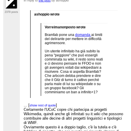
In reply to
this post
by ashoppio
2379 posts
ashoppio wrote
Vorreimanonposto wrote
Bramfab pone una
domanda
ai limiti
del delirante per mettere in difficoltà
agrimensore.
Un utente infinitato ha già subito la
pena "peggiore" che può essergli
comminata su wiki, il resto sono reati
e ci devono pensare le FFOO e non
gli avengers votati dai wikipediani a
risolvere. Cosa si aspetta Bramfab?
Che arbcom debba prendere e dire
che il Gitz di turno è cattivo perché
parla male di lui su wikipedate o su
un gruppo facebook? Gli
comminiamo un ban a infinito+1?
La domanda è un po' trabocchetto ed è chiaro...
...
[
]
show rest of quote
tuttavia mi chiedo effettivamente se c'è scritto che
Certamente l'UCoC copre chi partecipa ai progetti
gli infinitati sono tenuti a rispettare UCoC.
Wikimedia, quindi anche gli infinitati su it.wiki che possono
Secondo me si, perché UCoC tutela (e deve
contribuire alle decine di altri progetti linguistici e tipologici
essere seguito) dai wikimediani, non i wikipediani
di WMF.
di un singolo progetto. Però mi chiedo a tal punto
Ovviamente questo è a doppio taglio, c'è la tutela e c'è
dove sanzionare... ricordo che con Lemure