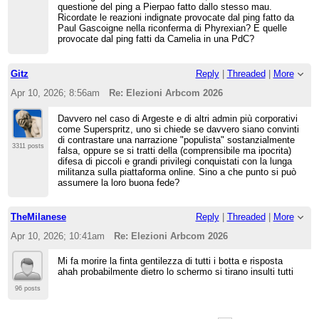
questione del ping a Pierpao fatto dallo stesso mau.
Ricordate le reazioni indignate provocate dal ping fatto da
Paul Gascoigne nella riconferma di Phyrexian? E quelle
provocate dal ping fatti da Camelia in una PdC?
Gitz
Reply
|
Threaded
|
More
Apr 10, 2026; 8:56am
Re: Elezioni Arbcom 2026
Davvero nel caso di Argeste e di altri admin più corporativi
come Superspritz, uno si chiede se davvero siano convinti
di contrastare una narrazione "populista" sostanzialmente
3311 posts
falsa, oppure se si tratti della (comprensibile ma ipocrita)
difesa di piccoli e grandi privilegi conquistati con la lunga
militanza sulla piattaforma online. Sino a che punto si può
assumere la loro buona fede?
TheMilanese
Reply
|
Threaded
|
More
Apr 10, 2026; 10:41am
Re: Elezioni Arbcom 2026
Mi fa morire la finta gentilezza di tutti i botta e risposta
ahah probabilmente dietro lo schermo si tirano insulti tutti
96 posts