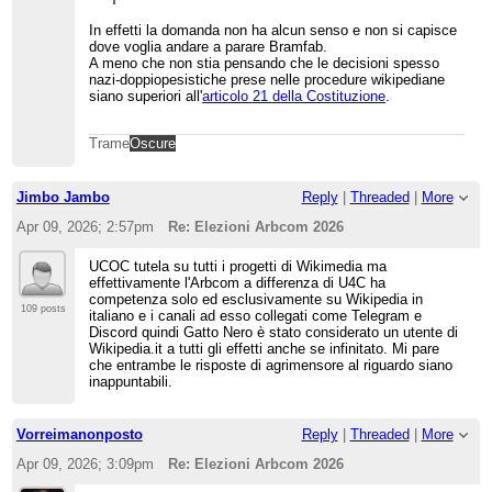
In effetti la domanda non ha alcun senso e non si capisce
dove voglia andare a parare Bramfab.
A meno che non stia pensando che le decisioni spesso
nazi-doppiopesistiche prese nelle procedure wikipediane
siano superiori all'
articolo 21 della Costituzione
.
Trame
Oscure
Jimbo Jambo
Reply
|
Threaded
|
More
Apr 09, 2026; 2:57pm
Re: Elezioni Arbcom 2026
UCOC tutela su tutti i progetti di Wikimedia ma
effettivamente l'Arbcom a differenza di U4C ha
competenza solo ed esclusivamente su Wikipedia in
109 posts
italiano e i canali ad esso collegati come Telegram e
Discord quindi Gatto Nero è stato considerato un utente di
Wikipedia.it a tutti gli effetti anche se infinitato. Mi pare
che entrambe le risposte di agrimensore al riguardo siano
inappuntabili.
Vorreimanonposto
Reply
|
Threaded
|
More
Apr 09, 2026; 3:09pm
Re: Elezioni Arbcom 2026