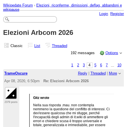
Wikipedate Forum
›
Elezioni, riconferme, dimissioni, deflag, abbandoni e
wikipause
Login
Register
Elezioni Arbcom 2026
Classic
List
Threaded
192 messages
Options
1
2
3
4
5
6
7
...
10
TrameOscure
Reply
|
Threaded
|
More
Apr 08, 2026; 6:50pm
Re: Elezioni Arbcom 2026
Gitz wrote
2379 posts
Nella sua risposta .mau. non contempla
nemmeno la questione del conflitto di interessi. Ci
dev'essere qualcosa che mi sfugge, perché
l'incapacità degli admin di it.wiki di ammettere gli
errori e chiedere scusa è troppo universale e
totale, generalizzata e irrimediabile, per essere