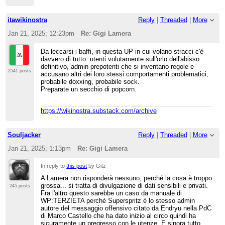
itawikinostra
Reply
|
Threaded
|
More
Jan 21, 2025; 12:23pm
Re: Gigi Lamera
Da leccarsi i baffi, in questa UP in cui volano stracci c'è
davvero di tutto: utenti volutamente sull'orlo dell'abisso
definitivo, admin prepotenti che si inventano regole e
2541 posts
accusano altri dei loro stessi comportamenti problematici,
probabile doxxing, probabile sock.
Preparate un secchio di popcorn.
https://wikinostra.substack.com/archive
Souljacker
Reply
|
Threaded
|
More
Jan 21, 2025; 1:13pm
Re: Gigi Lamera
In reply to
this post
by Gitz
A Lamera non risponderà nessuno, perché la cosa è troppo
grossa... si tratta di divulgazione di dati sensibili e privati.
245 posts
Fra l'altro questo sarebbe un caso da manuale di
WP:TERZIETA perché Superspritz è lo stesso admin
autore del messaggio offensivo citato da Endryu nella PdC
di Marco Castello che ha dato inizio al circo quindi ha
sicuramente un pregresso con le utenze. E sinora tutto