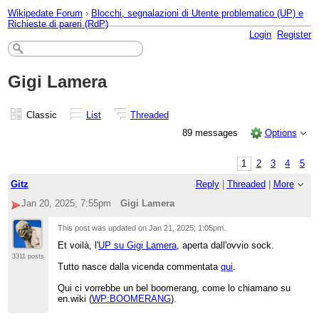
Wikipedate Forum
›
Blocchi, segnalazioni di Utente problematico (UP) e
Richieste di pareri (RdP)
Login
Register
Gigi Lamera
Classic
List
Threaded
89 messages
Options
1
2
3
4
5
Gitz
Reply
|
Threaded
|
More
Jan 20, 2025; 7:55pm
Gigi Lamera
This post was updated on
Jan 21, 2025; 1:05pm
.
Et voilà, l'
UP su Gigi Lamera
, aperta dall'ovvio sock.
3311 posts
Tutto nasce dalla vicenda commentata
qui
.
Qui ci vorrebbe un bel boomerang, come lo chiamano su
en.wiki (
WP:BOOMERANG
).