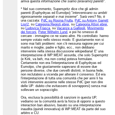
arriva questa informazione che siamo (eravamo) parenti
".
* Nel suo commento, Superspritz dice che gli admin
parenti (Euphydryas ed Eumolpo) "
intervenivano su ambiti
rigorosamente separati e mai insieme
". Sarà vero? No, è
una cazzata:
PdC su Rosina Frulla
,
PdC su Antony Garrett
Lisi/2
, su
Categoria:Registi ebrei
, su
Categoria:Attori ebrei
,
su
Ludovica Frasca
, su
Vacanze a Gallipoli
,
Movimento
dei forconi
,
Peter Wilhelm Lund
, e poi ho smesso di
cercare - immagino ce ne siano altre. Ho controllato: hanno
sempre votato nello stesso modo. E giustamente non si
sono mai fatti problemi: non c'è nessuna ragione per cui
marito e moglie, padre e figlio, ecc., non debbano
intervenire nella stessa discussione wikipediana! E' una
interpretazione di WP:MEAT assurda, che solo Superspritz
(e Kirk, va beh, ma non conta) poteva formulare.
Certamente non era l'interpretazione di Euphydryas ed
Eumolpo, che giustamente sapevano di essere due
persone diverse, che due cervelli distinti, in buona fede,
non reclutatesi a vicenda per alterare il consenso. Ed era
l'interpretazione di tutta una comunità che per anni li ha
visti intervenire assieme nelle stesse PdC (per non dire
delle UP: dubito che evitassero di sovrapporsi) senza mai
sollevare un sopracciglio.
Ora, esclusa la possibilità di sanzioni in questa UP,
vediamo se la comunità avrà la forza di opporsi a questo
interaction ban abusivo, basato su una interpretazione
inaudita (quindi innovativa) di WP:MEAT da parte del suo
arbitro e CU.