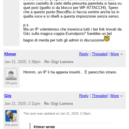
questo castello di carte della presunta parentela si basa su
quel post (quello si da blocco per WP:ATTACCHI). Spero
che a questo punto BiecoBlu si faccia sentire anche lui in
quella voce e si ribelli a questa imposizione senza senso.
p.s.
Ma un IP volenteroso che inserisca tutti i bei link trovati da
Gitz sulla magica coppia Eumolpo/a? Sarebbe un bel
bagno di merda per tutti gli admin in discussione
Khmer
Reply
|
Threaded
|
More
Jan 21, 2025; 1:38pm
Re: Gigi Lamera
Hmmm, un IP li ha appena inseriti... È parecchio strano.
255 posts
Gitz
Reply
|
Threaded
|
More
Jan 21, 2025; 2:11pm
Re: Gigi Lamera
This post was updated on
Jan 21, 2025; 2:29pm
.
3311 posts
Khmer wrote