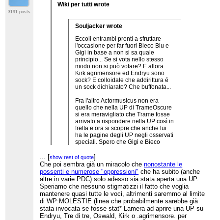
Wiki per tutti wrote
3191 posts
Souljacker wrote
Eccoli entrambi pronti a sfruttare
l'occasione per far fuori Bieco Blu e
Gigi in base a non si sa quale
principio... Se si vota nello stesso
modo non si può votare? E allora
Kirk agrimensore ed Endryu sono
sock? E colloidale che addirittura é
un sock dichiarato? Che buffonata...
Fra l'altro Actormusicus non era
quello che nella UP di TrameOscure
si era meravigliato che Trame fosse
arrivato a rispondere nella UP così in
fretta e ora si scopre che anche lui
ha le pagine degli UP negli osservati
speciali. Spero che Gigi e Bieco
mantengano la calma che questa è
proprio una bella trappola.... Un altra
...
[
]
show rest of quote
molto a rischio é Lupumpara che è
Che poi sembra già un miracolo che
nonostante le
già intervenuta
possenti e numerose "oppressioni"
che ha subito (anche
...
[
]
altre in varie PDC) solo adesso sia stata aperta una UP.
show rest of quote
Qualcuno dice che li stanno tollerando da anni,
Speriamo che nessuno stigmatizzi il fatto che voglia
ma non credo basti una parentela per non poter
mantenere quasi tutte le voci, altrimenti saremmo al limite
votare. Endryu7 vede la pagina di discussione di
di WP:MOLESTIE (linea che probabilmente sarebbe già
Gigi Lamera come una conferma della sua
stata invocata se fosse stat* Lamera ad aprire una UP su
problematicità, io invece la vedo come un
Endryu, Tre di tre, Oswald, Kirk o .agrimensore. per
eccesso di rimproveri, moralità, "tu hai torto e