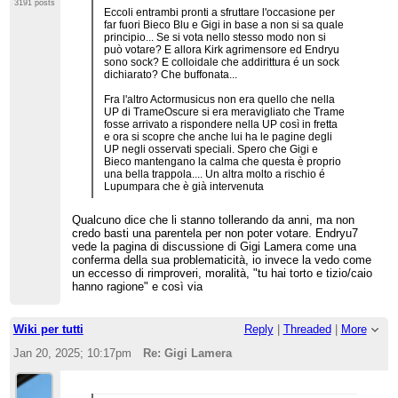
3191 posts
Eccoli entrambi pronti a sfruttare l'occasione per
far fuori Bieco Blu e Gigi in base a non si sa quale
principio... Se si vota nello stesso modo non si
può votare? E allora Kirk agrimensore ed Endryu
sono sock? E colloidale che addirittura é un sock
dichiarato? Che buffonata...
Fra l'altro Actormusicus non era quello che nella
UP di TrameOscure si era meravigliato che Trame
fosse arrivato a rispondere nella UP così in fretta
e ora si scopre che anche lui ha le pagine degli
UP negli osservati speciali. Spero che Gigi e
Bieco mantengano la calma che questa è proprio
una bella trappola.... Un altra molto a rischio é
Lupumpara che è già intervenuta
Qualcuno dice che li stanno tollerando da anni, ma non
credo basti una parentela per non poter votare. Endryu7
vede la pagina di discussione di Gigi Lamera come una
conferma della sua problematicità, io invece la vedo come
un eccesso di rimproveri, moralità, "tu hai torto e tizio/caio
hanno ragione" e così via
Wiki per tutti
Reply
|
Threaded
|
More
Jan 20, 2025; 10:17pm
Re: Gigi Lamera