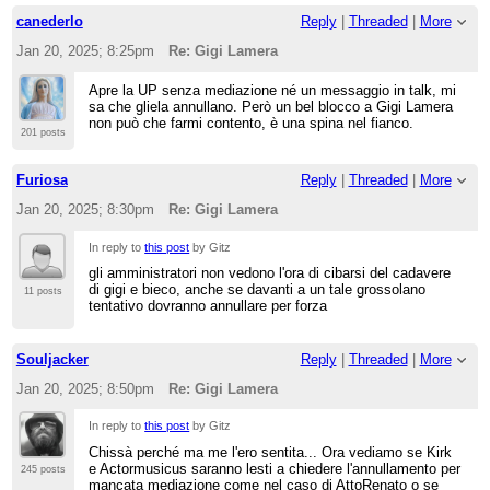
canederlo
Reply
|
Threaded
|
More
Jan 20, 2025; 8:25pm
Re: Gigi Lamera
Apre la UP senza mediazione né un messaggio in talk, mi
sa che gliela annullano. Però un bel blocco a Gigi Lamera
non può che farmi contento, è una spina nel fianco.
201 posts
Furiosa
Reply
|
Threaded
|
More
Jan 20, 2025; 8:30pm
Re: Gigi Lamera
In reply to
this post
by Gitz
gli amministratori non vedono l'ora di cibarsi del cadavere
di gigi e bieco, anche se davanti a un tale grossolano
11 posts
tentativo dovranno annullare per forza
Souljacker
Reply
|
Threaded
|
More
Jan 20, 2025; 8:50pm
Re: Gigi Lamera
In reply to
this post
by Gitz
Chissà perché ma me l'ero sentita... Ora vediamo se Kirk
e Actormusicus saranno lesti a chiedere l'annullamento per
245 posts
mancata mediazione come nel caso di AttoRenato o se