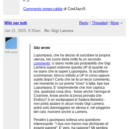
P.S.
Commento impeccabile
di CoolJazz5.
Wiki per tutti
Reply
|
Threaded
|
More
Jan 21, 2025; 8:35am
Re: Gigi Lamera
Gitz wrote
3191 posts
Lupumpara, che ha deciso di suicidare la propria
utenza, nel cuore della notte fa un secondo
commento
: ci siano molte più probabilità che Gigi
Lamera superi indenne questa UP di quante ce
ne siano che la superi Lupumpara. Si accettano
scommesse: blocco infinito a UP in corso oppure
subito dopo? Certo che se fa un terzo commento,
nel momento in cui preme "invio" è fatta: bye bye
Lupumpara. E' sorprendente che non capisca
che, qualsiasi cosa dica - fosse anche l'arringa di
Cicerone, fosse anche la prova provata che
Endryu7 è un sockpuppet di Satana Belzebù -
non potrà aiutare in alcun modo Gigi Lamera:
potrà solo danneggiare se stessa e, nel peggiore
dei casi, nuocere anche a Lamera.
Peraltro Lupumpara solleva una questione
interessante: "
i due non hanno mai dichiarato di
essere parenti
". E' vero, ha ragione? Mi sembra