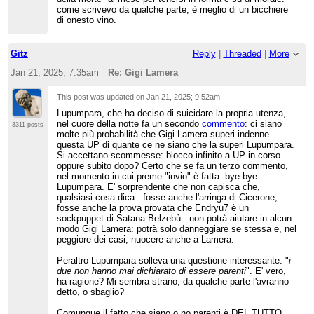
come scrivevo da qualche parte, è meglio di un bicchiere
di onesto vino.
Gitz
Reply
|
Threaded
|
More
Jan 21, 2025; 7:35am
Re: Gigi Lamera
This post was updated on
Jan 21, 2025; 9:52am
.
Lupumpara, che ha deciso di suicidare la propria utenza,
nel cuore della notte fa un secondo
commento
: ci siano
3311 posts
molte più probabilità che Gigi Lamera superi indenne
questa UP di quante ce ne siano che la superi Lupumpara.
Si accettano scommesse: blocco infinito a UP in corso
oppure subito dopo? Certo che se fa un terzo commento,
nel momento in cui preme "invio" è fatta: bye bye
Lupumpara. E' sorprendente che non capisca che,
qualsiasi cosa dica - fosse anche l'arringa di Cicerone,
fosse anche la prova provata che Endryu7 è un
sockpuppet di Satana Belzebù - non potrà aiutare in alcun
modo Gigi Lamera: potrà solo danneggiare se stessa e, nel
peggiore dei casi, nuocere anche a Lamera.
Peraltro Lupumpara solleva una questione interessante: "
i
due non hanno mai dichiarato di essere parenti
". E' vero,
ha ragione? Mi sembra strano, da qualche parte l'avranno
detto, o sbaglio?
Comunque il fatto che siano o no parenti è DEL TUTTO