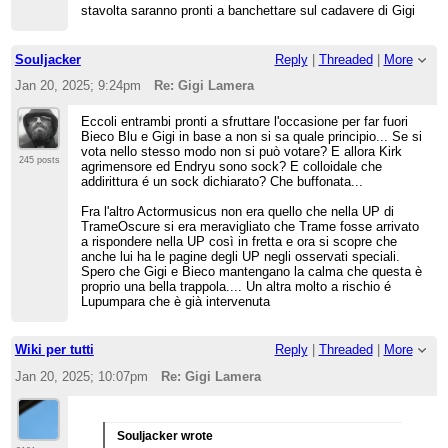
stavolta saranno pronti a banchettare sul cadavere di Gigi
Souljacker
Reply
|
Threaded
|
More
Jan 20, 2025; 9:24pm
Re: Gigi Lamera
Eccoli entrambi pronti a sfruttare l'occasione per far fuori
Bieco Blu e Gigi in base a non si sa quale principio... Se si
vota nello stesso modo non si può votare? E allora Kirk
245 posts
agrimensore ed Endryu sono sock? E colloidale che
addirittura é un sock dichiarato? Che buffonata...
Fra l'altro Actormusicus non era quello che nella UP di
TrameOscure si era meravigliato che Trame fosse arrivato
a rispondere nella UP così in fretta e ora si scopre che
anche lui ha le pagine degli UP negli osservati speciali.
Spero che Gigi e Bieco mantengano la calma che questa è
proprio una bella trappola.... Un altra molto a rischio é
Lupumpara che è già intervenuta
Wiki per tutti
Reply
|
Threaded
|
More
Jan 20, 2025; 10:07pm
Re: Gigi Lamera
Souljacker wrote