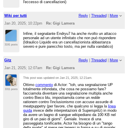
l'eccesso di cancellazioni)
tizio/caio hanno ragione" e così via
Wiki per tutti
Reply
|
Threaded
|
More
Jan 20, 2025; 10:22pm
Re: Gigi Lamera
Infine, il segnalante Endryu7 ha anche rivolto un attacco
personale ad un utente infinitato che non può rispondere
(Idraulico Liquido era un cancellazionista abbastanza
3191 posts
severo e pure parecchio tosto, ma per nulla vandalico)
Gitz
Reply
|
Threaded
|
More
Jan 21, 2025; 12:07am
Re: Gigi Lamera
This post was updated on
Jan 21, 2025; 12:21am
.
Ottimo
commento
di Actor: "toh, una segnalazione UP
totalmente infondata, che cosa ne possiamo fare?
3311 posts
facciamola diventare una segnalazione multipla anche
contro Bieco blu, impostiamola come un
redde
rationem
contro l'inclusionismo con accuse assurde di
meatpuppetry (per favore, che qualcuno si legga la
linea
guida
invece delle interpretazioni di Superspritz) in modo
da avere un bagno di sangue wikipediano da 100 KB nel
giro di un paio di giorni". Geniale. Invece di una
passeggiata tonificante, Actor ha bisogno di un "tango
della morte" al mese per tenersi in forma e su di morale: