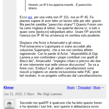
Hmmm, un IP li ha appena inseriti... È parecchio
strano.
Ecco
qui
, per una volta non IP 151, ma un IP 45. Fa
piacere sapere di aver fatto un lavoro utile per altri: grazie.
Ma perché sarebbe "
parecchio strano
"? Questo Forum non
ha certo migliaia di lettori, ma qualche decina sì, e tutti o
quasi sono (ipotizzo) wikipediani attivi. Usare l'IP anziché
l'utenza (se IP 45 ha un'utenza) mi sembra solo prudente.
Dispiace che Actor e Amarvudol e gli stessi
Prof.lumacorno e Lupumpara si siano accodati alla
soluzione Superspritz, che a me non sembra affetto
ragionevole. Con le parole di Actor: "
disponibilità di Gigi
Lamera a non confondere i propri contributi con quelli di
Bieco blu
"; Amarvudol: "
impegno chiaro e preciso dei due
di non intervenire mai nelle stesse discussioni
". Se va a
finire così, Endryu7 e gli admin cancellazionisti sono
riusciti a togliersi un utente inclusionista nelle PdC: gran
bel risultato, in un progetto soffocato dal cancellazionismo.
Khmer
Reply
|
Threaded
|
More
Jan 21, 2025; 2:38pm
Re: Gigi Lamera
Secondo me quell'IP è qualcuno che ha letto questo forum
e ha riportato i tuoi link, anzi questo è abbastanza ovvio.