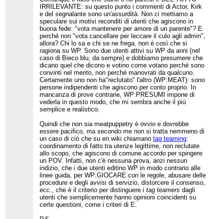
IRRILEVANTE: su questo punto i commenti di Actor, Kirk
e del segnalante sono un'assurdità. Non ci mettiamo a
speculare sui motivi reconditi di utenti che agiscono in
buona fede: "vota mantenere per amore di un parente"? E
perché non "vota cancellare per leccare il culo agli admin",
allora? Chi lo sa e chi se ne frega, non è così che si
ragiona su WP. Sono due utenti attivi su WP da anni (nel
caso di Bieco blu, da sempre) e dobbiamo presumere che
dicano quel che dicono e votino come votano perché sono
convinti nel merito, non perché manovrati da qualcuno.
Certamente uno non ha"reclutato" l'altro (WP:MEAT): sono
persone indipendenti che agiscono per conto proprio. In
mancanza di prove contrarie, WP:PRESUMI impone di
vederla in questo modo, che mi sembra anche il più
semplice e realistico.
Quindi che non sia meatpuppetry è ovvio e dovrebbe
essere pacifico, ma secondo me non si tratta nemmeno di
un caso di ciò che su en.wiki chiamano
tag teaming
:
coordinamento di fatto tra utenze legittime, non reclutate
allo scopo, che agiscono di comune accordo per spingere
un POV. Infatti, non c'è nessuna prova, anzi nessun
indizio, che i due utenti editino WP in modo contrario alle
linee guida, per WP:GIOCARE con le regole, abusare delle
procedure e degli avvisi di servizio, distorcere il consenso,
ecc., che è il criterio per distinguere i
tag teamers
dagli
utenti che semplicemente hanno opinioni coincidenti su
certe questioni, come i criteri di E.