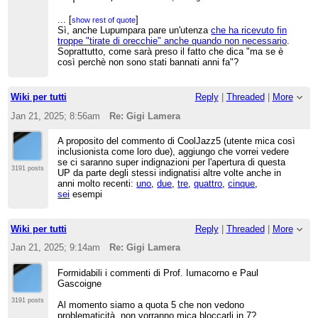
strano, da qualche parte l'avranno detto, o
sbaglio?
...
[
]
show rest of quote
Sì, anche Lupumpara pare un'utenza
che ha ricevuto fin
Comunque il fatto che siano o no parenti è DEL
troppe "tirate di orecchie" anche quando non necessario
.
TUTTO IRRILEVANTE: su questo punto i
Soprattutto, come sarà preso il fatto che dica "ma se è
commenti di Actor, Kirk e del segnalante sono
così perchè non sono stati bannati anni fa"?
un'assurdità. Non ci mettiamo a speculare sui
motivi reconditi di utenti che agiscono in buona
fede: "vota mantenere per amore di un parente"?
E perché non "vota cancellare per leccare il culo
Wiki per tutti
Reply
|
Threaded
|
More
agli admin", allora? Chi lo sa e chi se ne frega,
Jan 21, 2025; 8:56am
Re: Gigi Lamera
non è così che si ragiona su WP, si presume la
buona fede. Sono due utenti attivi su WP da anni
(nel caso di Bieco blu, da sempre) e dobbiamo
A proposito del commento di CoolJazz5 (utente mica così
presumere che dicano quel che dicono e votino
inclusionista come loro due), aggiungo che vorrei vedere
come votano perché sono convinti nel merito, non
se ci saranno super indignazioni per l'apertura di questa
perché manovrati da qualcuno. Certamente uno
3191 posts
UP da parte degli stessi indignatisi altre volte anche in
non ha"reclutato" l'altro (WP:MEAT): sono persone
anni molto recenti:
uno
,
due
,
tre
,
quattro
,
cinque
,
indipendenti che agiscono per conto proprio. In
sei
esempi
mancanza di prove contrarie, WP:PRESUMI
impone di vederla in questo modo, che mi sembra
anche il più semplice e realistico.
Wiki per tutti
Reply
|
Threaded
|
More
Quindi che non sia meatpuppetry è ovvio e
dovrebbe essere pacifico, ma secondo me non si
Jan 21, 2025; 9:14am
Re: Gigi Lamera
tratta nemmeno di un caso di ciò che su en.wiki
chiamano
tag teaming
: coordinamento di fatto tra
Formidabili i commenti di Prof. Iumacorno e Paul
utenze legittime, non reclutate allo scopo, che
Gascoigne
agiscono di comune accordo per spingere un
POV. Infatti, non c'è nessuna prova, anzi nessun
3191 posts
Al momento siamo a quota 5 che non vedono
indizio, che i due utenti editino WP in modo
contrario alle linee guida, per WP:GIOCARE con
problematicità, non vorranno mica bloccarli in 7?