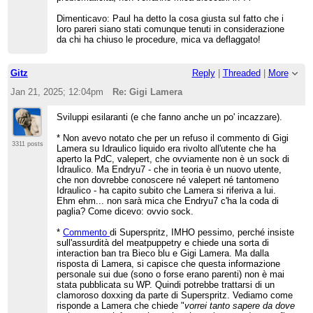
le regole, abusare delle procedure e degli avvisi
di servizio, distorcere il consenso, ecc., che è il
Dimenticavo: Paul ha detto la cosa giusta sul fatto che i
criterio per distinguere due o più
tag
loro pareri siano stati comunque tenuti in considerazione
teamers
dagli utenti che semplicemente hanno
da chi ha chiuso le procedure, mica va deflaggato!
opinioni coincidenti su certe questioni, come i
criteri di E.
Gitz
Reply
|
Threaded
|
More
Jan 21, 2025; 12:04pm
Re: Gigi Lamera
Sviluppi esilaranti (e che fanno anche un po' incazzare).
* Non avevo notato che per un refuso il commento di Gigi
3311 posts
Lamera su Idraulico liquido era rivolto all'utente che ha
aperto la PdC, valepert, che ovviamente non è un sock di
Idraulico. Ma Endryu7 - che in teoria è un nuovo utente,
che non dovrebbe conoscere né valepert né tantomeno
Idraulico - ha capito subito che Lamera si riferiva a lui.
Ehm ehm... non sarà mica che Endryu7 c'ha la coda di
paglia? Come dicevo: ovvio sock.
*
Commento
di Superspritz, IMHO pessimo, perché insiste
sull'assurdità del meatpuppetry e chiede una sorta di
interaction ban tra Bieco blu e Gigi Lamera. Ma dalla
risposta di Lamera, si capisce che questa informazione
personale sui due (sono o forse erano parenti) non è mai
stata pubblicata su WP. Quindi potrebbe trattarsi di un
clamoroso doxxing da parte di Superspritz. Vediamo come
risponde a Lamera che chiede "
vorrei tanto sapere da dove