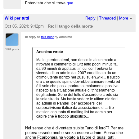
l'intervista che si trova
qua
.
Wiki per tutti
Reply
|
Threaded
|
More
Oct 05, 2024; 9:42pm
Re: Il tango della morte
In reply to
this post
by Anonimo
3191 posts
Anonimo wrote
Ma io, perdonatemi, non riesco in alcun modo a
ritrovare il commento di Gitz letto pochi minuti fa,
da 90 minuti di applausi, in cui confrontava la
vicenda di un admin dal 2007 cartellinato da un
ottimo utente iscritto nel 2018 su en.wiki... Il succo
era che questo spirito dovrebbe animare it.wiki ed
è il solo che possa portare cambiamento positivo
rispetto alla situazione attuale di trinceramento
degli admin. Sono del tutto d'accordo e credo sia
la sola strada. Ma basta vedere le ultime elezioni
ad admin di PandeF per accorgersi del
corporativismo italico da associazione di arti e
mestieri con tanto di mailing list fra admin per
capire che è troppo utopistico...
Nel senso che è diventato subito "uno di loro"? Per me
poteva esserlo anche senza essere admin. Pensa che
anche Fcarbonara ha votato a favore di quasi tutti,