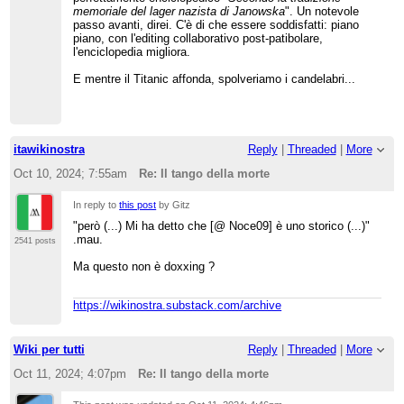
memoriale del lager nazista di Janowska
". Un notevole
passo avanti, direi. C'è di che essere soddisfatti: piano
piano, con l'editing collaborativo post-patibolare,
l'enciclopedia migliora.
E mentre il Titanic affonda, spolveriamo i candelabri...
itawikinostra
Reply
|
Threaded
|
More
Oct 10, 2024; 7:55am
Re: Il tango della morte
In reply to
this post
by Gitz
"però (...) Mi ha detto che [@ Noce09] è uno storico (...)"
.mau.
2541 posts
Ma questo non è doxxing ?
https://wikinostra.substack.com/archive
Wiki per tutti
Reply
|
Threaded
|
More
Oct 11, 2024; 4:07pm
Re: Il tango della morte