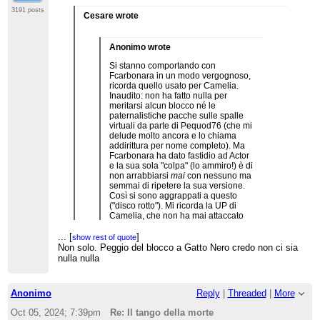
3191 posts
Cesare wrote
Anonimo wrote
Si stanno comportando con
Fcarbonara in un modo vergognoso,
ricorda quello usato per Camelia.
Inaudito: non ha fatto nulla per
meritarsi alcun blocco né le
paternalistiche pacche sulle spalle
virtuali da parte di Pequod76 (che mi
delude molto ancora e lo chiama
addirittura per nome completo). Ma
Fcarbonara ha dato fastidio ad Actor
e la sua sola "colpa" (lo ammiro!) è di
non arrabbiarsi
mai
con nessuno ma
semmai di ripetere la sua versione.
Così si sono aggrappati a questo
("disco rotto"). Mi ricorda la UP di
Camelia, che non ha mai attaccato
nessuno nonostante le provocazioni
continue. Tutto comunque
...
[
]
show rest of quote
ricordiamolo è partito dall'irritazione
Non solo. Peggio del blocco a Gatto Nero credo non ci sia
di Actor per essersi sentito accusato
nulla nulla
di negazionismo: la sua reazione
...
[
]
show rest of quote
fuori di testa mi fa pensare che allora
Sì, UP assolutamente pretestuosa.
sia un po' paranoia...
Anonimo
Reply
|
Threaded
|
More
Se infiniteranno Carbonara, sarà il colpo di grazia
alla credibilità del un progetto.
Oct 05, 2024; 7:39pm
Re: Il tango della morte