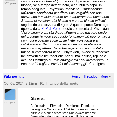
con una nuova utenza
" (immagino, dopo aver trascorso il
3311 posts
blocco, se a tempo determinato, o se infinito dopo un
tempo adeguato). Phyrexian interviene: "
Abbandonare
un'utenza sanzionata per rifarsi una verginità con una
nuova non è assolutamente un comportamento consentito.
Si tratta di evasione del blocco e porta al blocco infinito
",
seguito da una dozzina di righe. A questo punto Demiurgo
ripesca dalla
RdP di Pèter
questo commento di Phyrexian:
"
Naturalmente chi sta dietro all'utenza, se davvero crede
nel progetto (e nelle sue regole fondamentali) può tornare a
contribuire quando vuole ... se Pèter vole tornare a
collaborare al Ns0 ... può crearsi una nuova utenza e
nessuno sospetterà che abbia legami con un infinitato
finché si comporterà bene
". Phyrexian, invece di trincerarsi
nel proverbiale bel tacer che non fu mai scritto, replica e
accusa Demiurgo di "
fare analogie tra casi diversissimi
" e
contesta "
il taglia e cuci dei miei messaggi
". Che figura...
Wiki per tutti
Reply
|
Threaded
|
More
Oct 05, 2024; 2:12pm
Re: Il tango della morte
Gitz wrote
3191 posts
Buffo teatrino Phyrexian-Demiurgo. Demiurgo
consiglia a Carbonara di "
abbandonare l'utenza
attuale e di "rinascere" con una nuova utenza
"
(immagino, dopo aver trascorso il blocco, se a