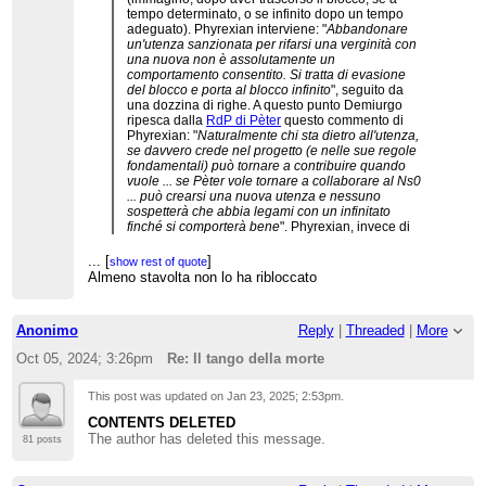
tempo determinato, o se infinito dopo un tempo
adeguato). Phyrexian interviene: "
Abbandonare
un'utenza sanzionata per rifarsi una verginità con
una nuova non è assolutamente un
comportamento consentito. Si tratta di evasione
del blocco e porta al blocco infinito
", seguito da
una dozzina di righe. A questo punto Demiurgo
ripesca dalla
RdP di Pèter
questo commento di
Phyrexian: "
Naturalmente chi sta dietro all'utenza,
se davvero crede nel progetto (e nelle sue regole
fondamentali) può tornare a contribuire quando
vuole ... se Pèter vole tornare a collaborare al Ns0
... può crearsi una nuova utenza e nessuno
sospetterà che abbia legami con un infinitato
finché si comporterà bene
". Phyrexian, invece di
trincerarsi nel proverbiale bel tacer che non fu mai
scritto, replica e accusa Demiurgo di "
fare
...
[
]
show rest of quote
analogie tra casi diversissimi
" e contesta "
il taglia
Almeno stavolta non lo ha ribloccato
e cuci dei miei messaggi
". Che figura...
Anonimo
Reply
|
Threaded
|
More
Oct 05, 2024; 3:26pm
Re: Il tango della morte
This post was updated on
Jan 23, 2025; 2:53pm
.
CONTENTS DELETED
The author has deleted this message.
81 posts