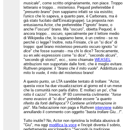
musicale
", come scritto originariamente, non piace. Troppo
letterario e troppo... misterioso. Pequod preferirebbe il
"
presunto brano
" (non sappiamo infatti se sia esistito;
l'unico che lo sapeva, a quanto pare, è Carbonara, ma è
già stato fucilato dall'Einsatzgruppe). La proposta non
entusiasma Actor, che preferirebbe l'"
ignoto
" brano, o
anche l'"
oscuro
" brano. Ma "oscuro", obietta Pequod, è
ancora troppo... oscuro, specialmente per il lettore medio
di Wikipedia che, lo sappiamo bene, è un cretino - se no
perché ci legge? Inoltre, nota Friniate, c'è un "si dice" di
troppo: quel brano misterioso presunto oscuro ignoto "
si
dice
" che fosse suonato - ma chi lo dice? Tecnicamente,
su en.wiki espressioni come "si dice", "secondo alcuni",
"secondo gli storici", ecc., sono chiamate
WEASEL
:
attribuzioni non supportate dalle fonti, che è meglio evitare.
Ruthven propone: il "
brano che il mito vuole
". Addirittura un
mito lo vuole, il mito del misterioso brano!
A questo punto, un LTA sarebbe tentato di trollare: "Actor,
questa voce ha due visualizzazioni al giorno ed è un mese
che la comunità non parla d'altro. E mollaci un po', c'hai
rotto il cazzo". Invece, IP 93 commenta civilmente: "
forse
meno evasivo di "si dice" potrebbe essere "a quanto
riferito da fonti dell'epoca"? Contiene un'informazione in
più
". Ma l'educazione non paga e Ruthven
interviene
subito
annullando il commento con oggetto "
basta trollare Giu...!
".
Tutto inutile? No, Actor non ripristina la trollata abusiva di
"Giu", ma oggi
modifica la voce
e l'incipit diventa il sobrio,
perfettamente enciclopedico "
Secondo la tradizione