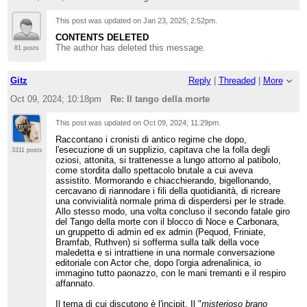
This post was updated on
Jan 23, 2025; 2:52pm
.
CONTENTS DELETED
The author has deleted this message.
81 posts
Gitz
Reply
|
Threaded
|
More
Oct 09, 2024; 10:18pm
Re: Il tango della morte
This post was updated on
Oct 09, 2024; 11:29pm
.
Raccontano i cronisti di antico regime che dopo,
l'esecuzione di un supplizio, capitava che la folla degli
3311 posts
oziosi, attonita, si trattenesse a lungo attorno al patibolo,
come stordita dallo spettacolo brutale a cui aveva
assistito. Mormorando e chiacchierando, bigellonando,
cercavano di riannodare i fili della quotidianità, di ricreare
una convivialità normale prima di disperdersi per le strade.
Allo stesso modo, una volta concluso il secondo fatale giro
del Tango della morte con il blocco di Noce e Carbonara,
un gruppetto di admin ed ex admin (Pequod, Friniate,
Bramfab, Ruthven) si sofferma sulla talk della voce
maledetta e si intrattiene in una normale conversazione
editoriale con Actor che, dopo l'orgia adrenalinica, io
immagino tutto paonazzo, con le mani tremanti e il respiro
affannato.
Il tema di cui discutono è l'incipit. Il "
misterioso brano