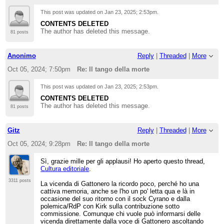
Pagina nerissima della storia di it.wiki,
This post was updated on
Jan 23, 2025; 2:53pm
.
seconda solo a Camelia e Xinstalker.
CONTENTS DELETED
The author has deleted this message.
81 posts
Anonimo
Reply
|
Threaded
|
More
Oct 05, 2024; 7:50pm
Re: Il tango della morte
This post was updated on
Jan 23, 2025; 2:53pm
.
CONTENTS DELETED
The author has deleted this message.
81 posts
Gitz
Reply
|
Threaded
|
More
Oct 05, 2024; 9:28pm
Re: Il tango della morte
Sì, grazie mille per gli applausi! Ho aperto questo thread,
Cultura editoriale
.
3311 posts
La vicenda di Gattonero la ricordo poco, perché ho una
cattiva memoria, anche se l'ho un po' letta qua e là in
occasione del suo ritorno con il sock Cyrano e dalla
polemica/RdP con Kirk sulla contribuzione sotto
commissione. Comunque chi vuole può informarsi delle
vicenda direttamente dalla voce di Gattonero ascoltando