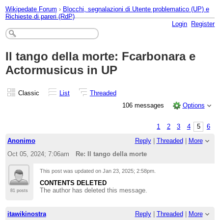
Wikipedate Forum
›
Blocchi, segnalazioni di Utente problematico (UP) e
Richieste di pareri (RdP)
Login
Register
Il tango della morte: Fcarbonara e
Actormusicus in UP
Classic
List
Threaded
106 messages
Options
1
2
3
4
5
6
Anonimo
Reply
|
Threaded
|
More
Oct 05, 2024; 7:06am
Re: Il tango della morte
This post was updated on
Jan 23, 2025; 2:58pm
.
CONTENTS DELETED
The author has deleted this message.
81 posts
itawikinostra
Reply
|
Threaded
|
More