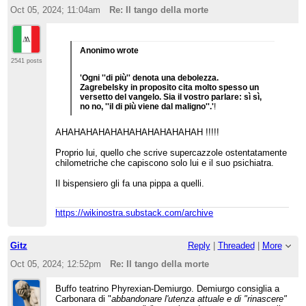
Oct 05, 2024; 11:04am
Re: Il tango della morte
Anonimo wrote
2541 posts
'Ogni ''di più'' denota una debolezza.
Zagrebelsky in proposito cita molto spesso un
versetto del vangelo. Sia il vostro parlare: sì sì,
no no, ''il di più viene dal maligno''.'
!
AHAHAHAHAHAHAHAHAHAHAHAH !!!!!
Proprio lui, quello che scrive supercazzole ostentatamente
chilometriche che capiscono solo lui e il suo psichiatra.
Il bispensiero gli fa una pippa a quelli.
https://wikinostra.substack.com/archive
Gitz
Reply
|
Threaded
|
More
Oct 05, 2024; 12:52pm
Re: Il tango della morte
Buffo teatrino Phyrexian-Demiurgo. Demiurgo consiglia a
Carbonara di "
abbandonare l'utenza attuale e di "rinascere"