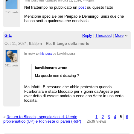
This post was updated on
Oct 11, 2024; 4:46pm
.
Nel frattempo ho pubblicato un
post
su questo fatto
3191 posts
Menzione speciale per Pierpao e Demiurgo, unici due che
hanno scritto qualcosa che condivida
Gitz
Reply
|
Threaded
|
More
Oct 11, 2024; 8:53pm
Re: Il tango della morte
In reply to
this post
by itawikinostra
3311 posts
itawikinostra wrote
Ma questo non è doxxing ?
Ma infatti. E nessuno che abbia protestato quando
Fcarbonara è stato bloccato per 7 giorni da Argeste per
aver detto di essere andato a cena con Actor in una certa
località.
«
Return to Blocchi, segnalazioni di Utente
1
2
3
4
5
6
problematico (UP) e Richieste di pareri (RdP)
|
2639 views