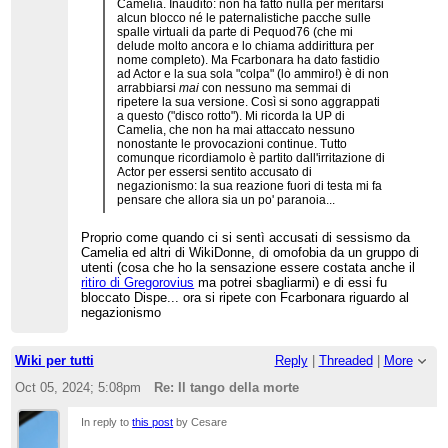
Camelia. Inaudito: non ha fatto nulla per meritarsi
alcun blocco né le paternalistiche pacche sulle
spalle virtuali da parte di Pequod76 (che mi
delude molto ancora e lo chiama addirittura per
nome completo). Ma Fcarbonara ha dato fastidio
ad Actor e la sua sola "colpa" (lo ammiro!) è di non
arrabbiarsi
mai
con nessuno ma semmai di
ripetere la sua versione. Così si sono aggrappati
a questo ("disco rotto"). Mi ricorda la UP di
Camelia, che non ha mai attaccato nessuno
nonostante le provocazioni continue. Tutto
comunque ricordiamolo è partito dall'irritazione di
Actor per essersi sentito accusato di
negazionismo: la sua reazione fuori di testa mi fa
pensare che allora sia un po' paranoia...
Proprio come quando ci si sentì accusati di sessismo da
Camelia ed altri di WikiDonne, di omofobia da un gruppo di
utenti (cosa che ho la sensazione essere costata anche il
ritiro di Gregorovius
ma potrei sbagliarmi) e di essi fu
bloccato Dispe... ora si ripete con Fcarbonara riguardo al
negazionismo
Wiki per tutti
Reply
|
Threaded
|
More
Oct 05, 2024; 5:08pm
Re: Il tango della morte
In reply to
this post
by Cesare