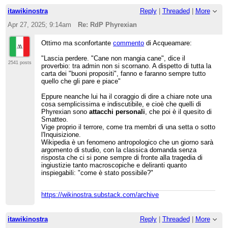
itawikinostra
Reply
|
Threaded
|
More
Apr 27, 2025; 9:14am
Re: RdP Phyrexian
Ottimo ma sconfortante
commento
di Acqueamare:
"Lascia perdere. "Cane non mangia cane", dice il
2541 posts
proverbio: tra admin non si scornano. A dispetto di tutta la
carta dei "buoni propositi", fanno e faranno sempre tutto
quello che gli pare e piace"
Eppure neanche lui ha il coraggio di dire a chiare note una
cosa semplicissima e indiscutibile, e cioè che quelli di
Phyrexian sono
attacchi personali
, che poi è il quesito di
Smatteo.
Vige proprio il terrore, come tra membri di una setta o sotto
l'Inquisizione.
Wikipedia è un fenomeno antropologico che un giorno sarà
argomento di studio, con la classica domanda senza
risposta che ci si pone sempre di fronte alla tragedia di
ingiustizie tanto macroscopiche e deliranti quanto
inspiegabili: "come è stato possibile?"
https://wikinostra.substack.com/archive
itawikinostra
Reply
|
Threaded
|
More