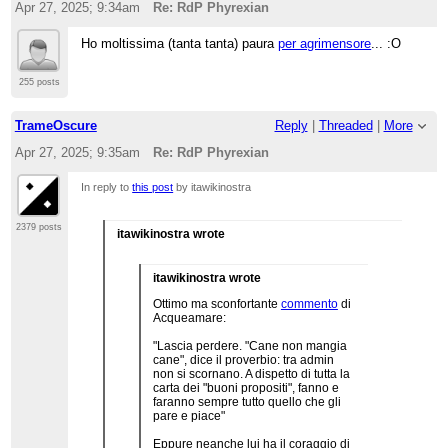
Apr 27, 2025; 9:34am
Re: RdP Phyrexian
Ho moltissima (tanta tanta) paura
per agrimensore
... :O
255 posts
TrameOscure
Reply
|
Threaded
|
More
Apr 27, 2025; 9:35am
Re: RdP Phyrexian
In reply to
this post
by itawikinostra
2379 posts
itawikinostra wrote
itawikinostra wrote
Ottimo ma sconfortante
commento
di
Acqueamare:
"Lascia perdere. "Cane non mangia
cane", dice il proverbio: tra admin
non si scornano. A dispetto di tutta la
carta dei "buoni propositi", fanno e
faranno sempre tutto quello che gli
pare e piace"
Eppure neanche lui ha il coraggio di