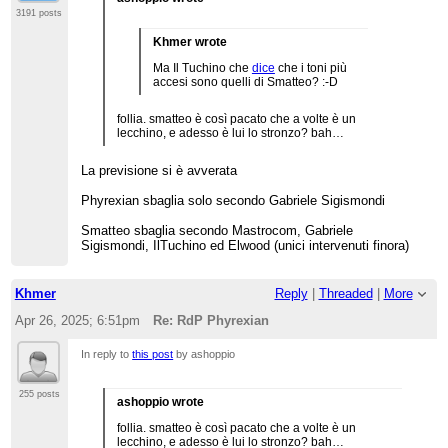
3191 posts
Khmer wrote
Ma Il Tuchino che
dice
che i toni più
accesi sono quelli di Smatteo? :-D
follia. smatteo è così pacato che a volte è un
lecchino, e adesso è lui lo stronzo? bah…
La previsione si è avverata
Phyrexian sbaglia solo secondo Gabriele Sigismondi
Smatteo sbaglia secondo Mastrocom, Gabriele
Sigismondi, IlTuchino ed Elwood (unici intervenuti finora)
Khmer
Reply
|
Threaded
|
More
Apr 26, 2025; 6:51pm
Re: RdP Phyrexian
In reply to
this post
by ashoppio
255 posts
ashoppio wrote
follia. smatteo è così pacato che a volte è un
lecchino, e adesso è lui lo stronzo? bah…