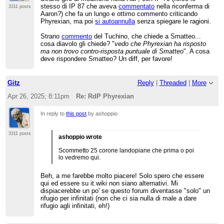
stesso di IP 87 che aveva
commentato
nella riconferma di
3311 posts
Aaron?) che fa un lungo e ottimo commento criticando
Phyrexian, ma poi
si autoannulla
senza spiegare le ragioni.
Strano
commento
del Tuchino, che chiede a Smatteo...
cosa diavolo gli chiede? "
vedo che Phyrexian ha risposto
ma non trovo contro-risposta puntuale di Smatteo
". A cosa
deve rispondere Smatteo? Un diff, per favore!
Gitz
Reply
|
Threaded
|
More
Apr 26, 2025; 8:11pm
Re: RdP Phyrexian
In reply to
this post
by ashoppio
3311 posts
ashoppio wrote
Scommetto 25 corone landopiane che prima o poi
lo vedremo qui.
Beh, a me farebbe molto piacere! Solo spero che essere
qui ed essere su it.wiki non siano alternativi. Mi
dispiacerebbe un po' se questo forum diventasse "solo" un
rifugio per infinitati (non che ci sia nulla di male a dare
rifugio agli infinitati, eh!)