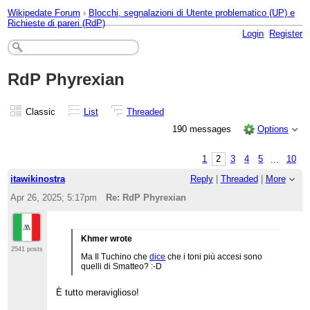
Wikipedate Forum
›
Blocchi, segnalazioni di Utente problematico (UP) e
Richieste di pareri (RdP)
Login
Register
RdP Phyrexian
Classic
List
Threaded
190 messages
Options
1
2
3
4
5
...
10
itawikinostra
Reply
|
Threaded
|
More
Apr 26, 2025; 5:17pm
Re: RdP Phyrexian
Khmer wrote
2541 posts
Ma Il Tuchino che
dice
che i toni più accesi sono
quelli di Smatteo? :-D
È tutto meraviglioso!