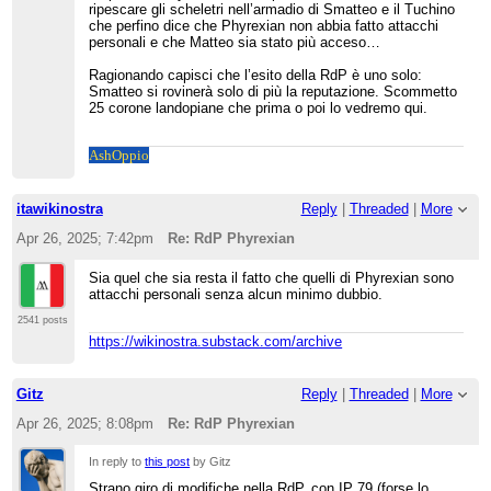
ripescare gli scheletri nell’armadio di Smatteo e il Tuchino
che perfino dice che Phyrexian non abbia fatto attacchi
personali e che Matteo sia stato più acceso…
Ragionando capisci che l’esito della RdP è uno solo:
Smatteo si rovinerà solo di più la reputazione. Scommetto
25 corone landopiane che prima o poi lo vedremo qui.
Ash
Oppio
itawikinostra
Reply
|
Threaded
|
More
Apr 26, 2025; 7:42pm
Re: RdP Phyrexian
Sia quel che sia resta il fatto che quelli di Phyrexian sono
attacchi personali senza alcun minimo dubbio.
2541 posts
https://wikinostra.substack.com/archive
Gitz
Reply
|
Threaded
|
More
Apr 26, 2025; 8:08pm
Re: RdP Phyrexian
In reply to
this post
by Gitz
Strano giro di modifiche nella RdP, con IP 79 (forse lo