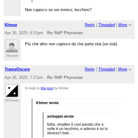
Non capisco se sei ironico; lecchino?
Khmer
Reply
|
Threaded
|
More
Apr 26, 2025; 6:51pm
Re: RdP Phyrexian
Più che altro non capisco da che parte stai (se stai)
255 posts
TrameOscure
Reply
|
Threaded
|
More
Apr 26, 2025; 7:27pm
Re: RdP Phyrexian
In reply to
this post
by Khmer
2379 posts
Khmer wrote
ashoppio wrote
follia. smatteo è così pacato che a
volte è un lecchino, e adesso è lui lo
stronzo? bah…