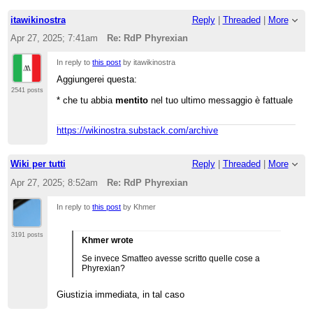
itawikinostra
Reply
|
Threaded
|
More
Apr 27, 2025; 7:41am
Re: RdP Phyrexian
In reply to
this post
by itawikinostra
Aggiungerei questa:
2541 posts
* che tu abbia
mentito
nel tuo ultimo messaggio è fattuale
https://wikinostra.substack.com/archive
Wiki per tutti
Reply
|
Threaded
|
More
Apr 27, 2025; 8:52am
Re: RdP Phyrexian
In reply to
this post
by Khmer
3191 posts
Khmer wrote
Se invece Smatteo avesse scritto quelle cose a
Phyrexian?
Giustizia immediata, in tal caso