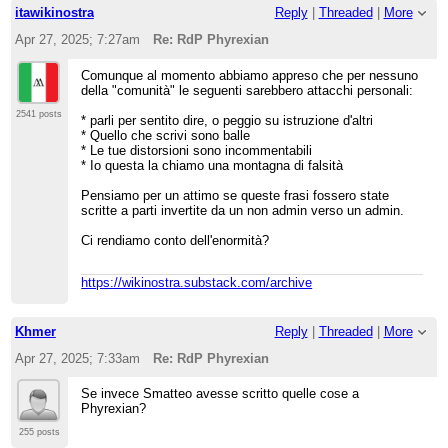
itawikinostra
Reply
|
Threaded
|
More
Apr 27, 2025; 7:27am
Re: RdP Phyrexian
Comunque al momento abbiamo appreso che per nessuno
della "comunità" le seguenti sarebbero attacchi personali:
2541 posts
* parli per sentito dire, o peggio su istruzione d'altri
* Quello che scrivi sono balle
* Le tue distorsioni sono incommentabili
* Io questa la chiamo una montagna di falsità
Pensiamo per un attimo se queste frasi fossero state
scritte a parti invertite da un non admin verso un admin.
Ci rendiamo conto dell'enormità?
https://wikinostra.substack.com/archive
Khmer
Reply
|
Threaded
|
More
Apr 27, 2025; 7:33am
Re: RdP Phyrexian
Se invece Smatteo avesse scritto quelle cose a
Phyrexian?
255 posts