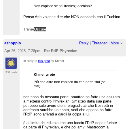
Non capisco se sei ironico; lecchino?
Penso Ash volesse dire che NON concorda con il Tuchino.
Trame
Oscure
ashoppio
Reply
|
Threaded
|
More
Apr 26, 2025; 7:28pm
Re: RdP Phyrexian
In reply to
this post
by Khmer
330 posts
Khmer wrote
Più che altro non capisco da che parte stai (se
stai)
non sono da nessuna parte. smatteo ha fatto una cazzata
a mettersi contro Phyrexian. Smatteo dalla sua parte
potrebbe solo avere utenti pregiudicati che Bossetti in
confronto sarebbe un santo, vedi che appena ha fatto
l’RdP sono arrivati a dargli la colpa a lui.
è al limite del ridicolo che uno faccia l’RdP dopo sfuriate
da parte di Phyrexian, e che poi arrivi Mastrocom a