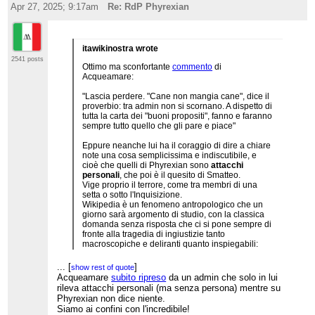
Apr 27, 2025; 9:17am
Re: RdP Phyrexian
itawikinostra wrote
2541 posts
Ottimo ma sconfortante
commento
di
Acqueamare:
"Lascia perdere. "Cane non mangia cane", dice il
proverbio: tra admin non si scornano. A dispetto di
tutta la carta dei "buoni propositi", fanno e faranno
sempre tutto quello che gli pare e piace"
Eppure neanche lui ha il coraggio di dire a chiare
note una cosa semplicissima e indiscutibile, e
cioè che quelli di Phyrexian sono
attacchi
personali
, che poi è il quesito di Smatteo.
Vige proprio il terrore, come tra membri di una
setta o sotto l'Inquisizione.
Wikipedia è un fenomeno antropologico che un
giorno sarà argomento di studio, con la classica
domanda senza risposta che ci si pone sempre di
fronte alla tragedia di ingiustizie tanto
macroscopiche e deliranti quanto inspiegabili:
"come è stato possibile?"
...
[
]
show rest of quote
Acqueamare
subito ripreso
da un admin che solo in lui
rileva attacchi personali (ma senza persona) mentre su
Phyrexian non dice niente.
Siamo ai confini con l'incredibile!