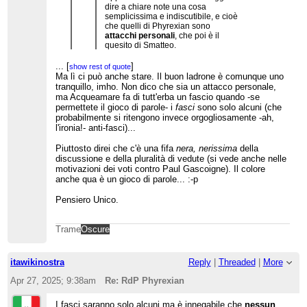
dire a chiare note una cosa
semplicissima e indiscutibile, e cioè
che quelli di Phyrexian sono
attacchi personali
, che poi è il
quesito di Smatteo.
Vige proprio il terrore, come tra
membri di una setta o sotto
...
[
]
show rest of quote
l'Inquisizione.
Ma lì ci può anche stare. Il buon ladrone è comunque uno
Wikipedia è un fenomeno
tranquillo, imho. Non dico che sia un attacco personale,
antropologico che un giorno sarà
...
[
]
ma Acqueamare fa di tutt'erba un fascio quando -se
show rest of quote
argomento di studio, con la classica
Acqueamare
subito ripreso
da un admin che solo
permettete il gioco di parole- i
fasci
sono solo alcuni (che
domanda senza risposta che ci si
in lui rileva attacchi personali (ma senza persona)
probabilmente si ritengono invece orgogliosamente -ah,
pone sempre di fronte alla tragedia
mentre su Phyrexian non dice niente.
l'ironia!- anti-fasci)...
di ingiustizie tanto macroscopiche e
Siamo ai confini con l'incredibile!
deliranti quanto inspiegabili: "come è
Piuttosto direi che c'è una fifa
nera, nerissima
della
stato possibile?"
discussione e della pluralità di vedute (si vede anche nelle
motivazioni dei voti contro Paul Gascoigne). Il colore
anche qua è un gioco di parole... :-p
Pensiero Unico.
Trame
Oscure
itawikinostra
Reply
|
Threaded
|
More
Apr 27, 2025; 9:38am
Re: RdP Phyrexian
I fasci saranno solo alcuni ma è innegabile che
nessun