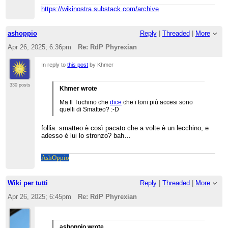
https://wikinostra.substack.com/archive
ashoppio
Reply
|
Threaded
|
More
Apr 26, 2025; 6:36pm
Re: RdP Phyrexian
In reply to
this post
by Khmer
330 posts
Khmer wrote
Ma Il Tuchino che
dice
che i toni più accesi sono
quelli di Smatteo? :-D
follia. smatteo è così pacato che a volte è un lecchino, e
adesso è lui lo stronzo? bah…
Ash
Oppio
Wiki per tutti
Reply
|
Threaded
|
More
Apr 26, 2025; 6:45pm
Re: RdP Phyrexian
ashoppio wrote