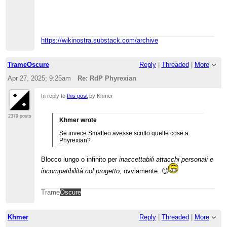
https://wikinostra.substack.com/archive
TrameOscure
Reply
|
Threaded
|
More
Apr 27, 2025; 9:25am
Re: RdP Phyrexian
In reply to
this post
by Khmer
2379 posts
Khmer wrote
Se invece Smatteo avesse scritto quelle cose a
Phyrexian?
Blocco lungo o infinito per
inaccettabili attacchi personali e
incompatibilità col progetto
, ovviamente. 🙄
Trame
Oscure
Khmer
Reply
|
Threaded
|
More