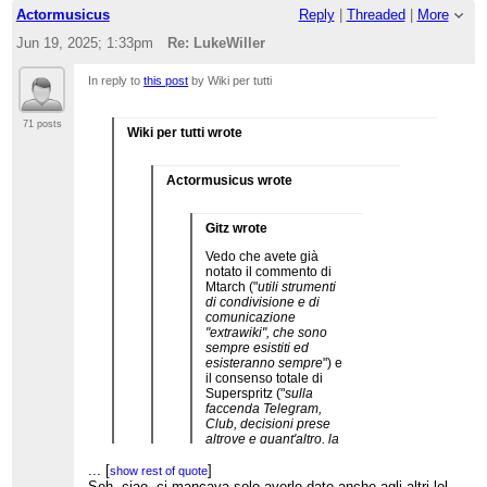
Actormusicus
Reply
|
Threaded
|
More
Jun 19, 2025; 1:33pm
Re: LukeWiller
In reply to
this post
by Wiki per tutti
71 posts
Wiki per tutti wrote
Actormusicus wrote
Gitz wrote
Vedo che avete già
notato il commento di
Mtarch ("
utili strumenti
di condivisione e di
comunicazione
"extrawiki", che sono
sempre esistiti ed
esisteranno sempre
") e
il consenso totale di
Superspritz ("
sulla
faccenda Telegram,
Club, decisioni prese
altrove e quant'altro, la
penso esattamente
...
[
]
come Mtarch11, del cui
show rest of quote
intervento sottoscrivo
Seh, ciao, ci mancava solo averlo dato anche agli altri lol