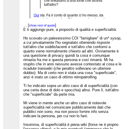
che linkavano a una fonte che diceva
tutt'altro?
Qui
sta. Fa il conto di quanto ci ho messo, da
quando ho risposto a Gitz, a cercarlo e trovarlo,
tolto il tempo per digitare, fare il quote, la preview
...
[
]
show rest of quote
ecc.
E ti aggiungo pure, a proposito di qualità e superficialità:
Ho scovato un paleseissimo COI "famigliare" di un* sysop,
a cui privatamente l'ho segnalato ottenendo risposte
tutt'altro che soddisfacenti e tutt'altro che conformi a
quanto viene normalmente chiesto ad altri. Ovviamente è
una questione di privacy quindi la cosa è comunque
rimasta fra me e questa persona e così rimarrà. Mi ha
stupito che in anni nessuno avesse contestato al cosa e le
ricadute transwiki (che peraltro sollevano un ulteriore
dubbio). Ma di certo non è stata una cosa "superficiale",
anzi è stato un caso di ottimo retropatrolling.
Ti ho indicato sopra un altro caso di di superficialità (con
una certa dose di dolo e spocchia) altrui. Pure lì, tutt'altro
che "superficiale" da parte mia.
Mi viene in mente anche un altro caso di notevole
superficialità nel comunicare pubblicamente dati che
pubblici non sono, ma non posso fornire info senza
indicare la persona, per cui non lo farò.
Insomma, di superficialità è piena wiki (forse ne è proprio
l'essenza ultima), e le mie eventuali (ammesso che lo