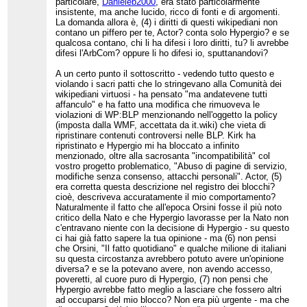
particolare,
Danieleb2000
, era stato particolarmente
insistente, ma anche lucido, ricco di fonti e di argomenti.
La domanda allora è, (4) i diritti di questi wikipediani non
contano un piffero per te, Actor? conta solo Hypergio? e se
qualcosa contano, chi li ha difesi i loro diritti, tu? li avrebbe
difesi l'ArbCom? oppure li ho difesi io, sputtanandovi?
A un certo punto il sottoscritto - vedendo tutto questo e
violando i sacri patti che lo stringevano alla Comunità dei
wikipediani virtuosi - ha pensato "ma andatevene tutti
affanculo" e ha fatto una modifica che rimuoveva le
violazioni di WP:BLP menzionando nell'oggetto la policy
(imposta dalla WMF, accettata da it.wiki) che vieta di
ripristinare contenuti controversi nelle BLP. Kirk ha
ripristinato e Hypergio mi ha bloccato a infinito
menzionado, oltre alla sacrosanta "incompatibilità" col
vostro progetto problematico, "Abuso di pagine di servizio,
modifiche senza consenso, attacchi personali". Actor, (5)
era corretta questa descrizione nel registro dei blocchi?
cioè, descriveva accuratamente il mio comportamento?
Naturalmente il fatto che all'epoca Orsini fosse il più noto
critico della Nato e che Hypergio lavorasse per la Nato non
c'entravano niente con la decisione di Hypergio - su questo
ci hai già fatto sapere la tua opinione - ma (6) non pensi
che Orsini, "Il fatto quotidiano" e qualche milione di italiani
su questa circostanza avrebbero potuto avere un'opinione
diversa? e se la potevano avere, non avendo accesso,
poveretti, al cuore puro di Hypergio, (7) non pensi che
Hypergio avrebbe fatto meglio a lasciare che fossero altri
ad occuparsi del mio blocco? Non era più urgente - ma che