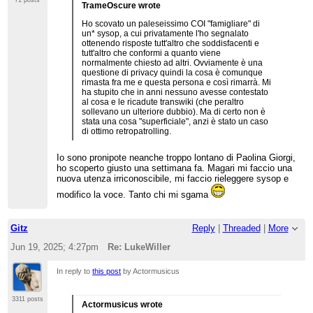
71 posts
TrameOscure wrote
Ho scovato un paleseissimo COI "famigliare" di
un* sysop, a cui privatamente l'ho segnalato
ottenendo risposte tutt'altro che soddisfacenti e
tutt'altro che conformi a quanto viene
normalmente chiesto ad altri. Ovviamente è una
questione di privacy quindi la cosa è comunque
rimasta fra me e questa persona e così rimarrà. Mi
ha stupito che in anni nessuno avesse contestato
al cosa e le ricadute transwiki (che peraltro
sollevano un ulteriore dubbio). Ma di certo non è
stata una cosa "superficiale", anzi è stato un caso
di ottimo retropatrolling.
Io sono pronipote neanche troppo lontano di Paolina Giorgi,
ho scoperto giusto una settimana fa. Magari mi faccio una
nuova utenza irriconoscibile, mi faccio rieleggere sysop e
modifico la voce. Tanto chi mi sgama
Gitz
Reply
|
Threaded
|
More
Jun 19, 2025; 4:27pm
Re: LukeWiller
In reply to
this post
by Actormusicus
3311 posts
Actormusicus wrote