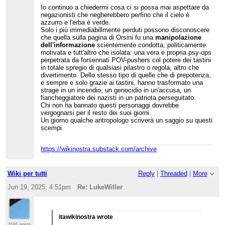
Io continuo a chiedermi cosa ci si possa mai aspettare da
negazionisti che negherebbero perfino che il cielo è
azzurro e l'erba è verde.
Solo i più irrimediabillmente perduti possono disconoscere
che quella sulla pagina di Orsini fu una
manipolazione
dell'informazione
scientemente condotta, politicamente
motivata e tutt'altro che isolata: una vera e propria psy-ops
perpetrata da forsennati POV-pushers col potere dei tastini
in totale spregio di qualsiasi pilastro o regola, altro che
divertimento. Dello stesso tipo di quelle che di prepotenza,
e sempre e solo grazie ai tastini, hanno trasformato una
strage in un incendio, un genocidio in un'accusa, un
fiancheggiatore dei nazisti in un patriota perseguitato.
Chi non ha bannato questi personaggi dovrebbe
vergognarsi per il resto dei suoi giorni.
Un giorno qualche antropologo scriverà un saggio su questi
scempi.
https://wikinostra.substack.com/archive
Wiki per tutti
Reply
|
Threaded
|
More
Jun 19, 2025; 4:51pm
Re: LukeWiller
itawikinostra wrote
3191 posts