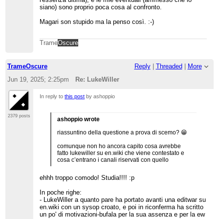
siano) sono proprio poca cosa al confronto.
Magari son stupido ma la penso così. :-)
Trame
Oscure
TrameOscure
Reply
|
Threaded
|
More
Jun 19, 2025; 2:25pm
Re: LukeWiller
In reply to
this post
by ashoppio
2379 posts
ashoppio wrote
riassuntino della questione a prova di scemo? 😁
comunque non ho ancora capito cosa avrebbe
fatto lukewiller su en.wiki che viene contestato e
cosa c’entrano i canali riservati con quello
ehhh troppo comodo! Studia!!!! :p
In poche righe:
- LukeWiller a quanto pare ha portato avanti una editwar su
en.wiki con un sysop croato, e poi in riconferma ha scritto
un po' di motivazioni-bufala per la sua assenza e per la ew