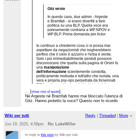
Gitz wrote
In questo caso, due admin - Argeste
e Bramfab - si erano divertiti a fare
politica su una BLP. Quella voce era
palesemente contraria a WP:NPOV e
WP:BLP. Prima domanda per Actor:
Io continuo a chiedermi cosa ci si possa mai
aspettare da negazionisti che negherebbero
perfino che il cielo è azzurro e l'erba è verde.
Solo i più irrimediabillmente perduti possono
disconoscere che quella sulla pagina di Orsini fu
una
manipolazione
dell'informazione
scientemente condotta,
politicamente motivata e tutt'altro che isolata: una
vera e propria psy-ops perpetrata da forsennati
POV-pushers col potere dei tastini in totale
spregio di qualsiasi pilastro o regola, altro che
...
[
]
show rest of quote
divertimento. Dello stesso tipo di quelle che di
Nè Argeste nè Bramfab hanno mai bloccato l'utenza di
prepotenza, e sempre e solo grazie ai tastini,
Gitz. Hanno protetto la voce? Questo non lo ricordo
hanno trasformato una strage in un incendio, un
genocidio in un'accusa, un fiancheggiatore dei
nazisti in un patriota perseguitato.
Chi non ha bannato questi personaggi dovrebbe
Wiki per tutti
Reply
|
Threaded
|
More
vergognarsi per il resto dei suoi giorni.
Jun 19, 2025; 4:58pm
Re: LukeWiller
Un giorno qualche antropologo scriverà un
saggio su questi scempi.
In reply to
this post
by Wiki per tutti