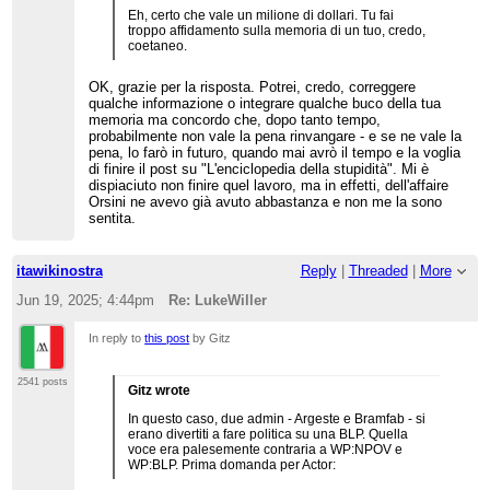
Eh, certo che vale un milione di dollari. Tu fai
troppo affidamento sulla memoria di un tuo, credo,
coetaneo.
OK, grazie per la risposta. Potrei, credo, correggere
qualche informazione o integrare qualche buco della tua
memoria ma concordo che, dopo tanto tempo,
probabilmente non vale la pena rinvangare - e se ne vale la
pena, lo farò in futuro, quando mai avrò il tempo e la voglia
di finire il post su "L'enciclopedia della stupidità". Mi è
dispiaciuto non finire quel lavoro, ma in effetti, dell'affaire
Orsini ne avevo già avuto abbastanza e non me la sono
sentita.
itawikinostra
Reply
|
Threaded
|
More
Jun 19, 2025; 4:44pm
Re: LukeWiller
In reply to
this post
by Gitz
2541 posts
Gitz wrote
In questo caso, due admin - Argeste e Bramfab - si
erano divertiti a fare politica su una BLP. Quella
voce era palesemente contraria a WP:NPOV e
WP:BLP. Prima domanda per Actor: