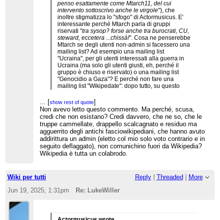
penso esattamente come Mtarch11, del cui
intervento sottoscrivo anche le virgole
"), che
inoltre stigmatizza lo "sfogo" di Actormusicus. E'
interessante perché Mtarch parla di gruppi
riservati "
tra sysop? forse anche tra burocrati, CU,
steward, eccetera ...chissà!
". Cosa ne penserebbe
Mtarch se degli utenti non-admin si facessero una
mailing list? Ad esempio una mailing list
"Ucraina", per gli utenti interessati alla guerra in
Ucraina (ma solo gli utenti giusti, eh, perché il
gruppo è chiuso e riservato) o una mailing list
"Genocidio a Gaza"? E perché non fare una
mailing list "Wikipedate": dopo tutto, su questo
blog ci sono almeno una decina di utenti attivi su
it.wiki, e molti la pensano allo stesso modo su
...
[
]
show rest of quote
tante questioni - perché non ci facciamo una
Non avevo letto questo commento. Ma perché, scusa,
mailing list anche noi, eh? Uno "
strumento di
credi che non esistano? Credi davvero, che ne so, che le
condivisione
", pieno zeppo di wikilove? Se lo
truppe cammellate, drappello scalcagnato e residuo ma
dicono due admin/CU (di cui uno è anche arbitro)
agguerrito degli antichi fasciowikipediani, che hanno avuto
che questa cosa va benissimo, perché non
addirittura un admin (eletto col mio solo voto contrario e in
generalizzare quest'abitudine? O forse è una
seguito deflaggato), non comunichino fuori da Wikipedia?
cosa che possono fare solo gli utenti flaggati?
Wikipedia è tutta un colabrodo.
Beh, in tal caso, sarebbe una buona idea scriverlo
su una linea guida, ad es. su
WP:AMMINISTRATORI ("i sysop e gli altri utenti
con diritti di accesso privilegiati possono creare
Wiki per tutti
Reply
|
Threaded
|
More
gruppi telematici chiusi e selezionati per discutere
liberamente tra loro di questioni interne
Jun 19, 2025; 1:31pm
Re: LukeWiller
all'enciclopedia"). Bella linea guida, eh?
Actormusicus wrote