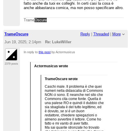
fatto anche da tuoi ex colleghi. In certi casi la cosa è
anche abbastanza comica, ma non posso specificare altro.
Trame
Oscure
TrameOscure
Reply
|
Threaded
|
More
Jun 19, 2025; 2:14pm
Re: LukeWiller
In reply to
this post
by Actormusicus
2379 posts
Actormusicus wrote
TrameOscure wrote
Caschi male. Il problema è che quei
numeri nella didascalia di Commons
NON ci sono. E neanche nel sito che
Commons cita come fonte. Quella è
una palese RO e quindi il dubbio che
sia sbagliata è del tutto legittimo, ed
è dovuto,
se si è un buon
redattore,
chiedere spiegazioni o
almeno avvertire il lettore. Come ho
fatto e mi vanto di aver fatto.
Ma sai quante stronzate ho trovato