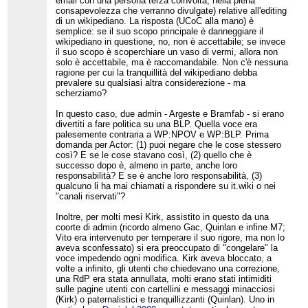
email con una persona terza coinvolta, nella piena
discutere liberamente
consapevolezza che verranno divulgate) relative all'editing
tra loro di questioni
di un wikipediano. La risposta (UCoC alla mano) è
interne
semplice: se il suo scopo principale è danneggiare il
all'enciclopedia").
wikipediano in questione, no, non è accettabile; se invece
Bella linea guida, eh?
il suo scopo è scoperchiare un vaso di vermi, allora non
solo è accettabile, ma è raccomandabile. Non c'è nessuna
ragione per cui la tranquillità del wikipediano debba
prevalere su qualsiasi altra considerezione - ma
scherziamo?
In questo caso, due admin - Argeste e Bramfab - si erano
divertiti a fare politica su una BLP. Quella voce era
palesemente contraria a WP:NPOV e WP:BLP. Prima
domanda per Actor: (1) puoi negare che le cose stessero
così? E se le cose stavano così, (2) quello che è
successo dopo è, almeno in parte, anche loro
responsabilità? E se è anche loro responsabilità, (3)
qualcuno li ha mai chiamati a rispondere su it.wiki o nei
"canali riservati"?
Inoltre, per molti mesi Kirk, assistito in questo da una
coorte di admin (ricordo almeno Gac, Quinlan e infine M7;
Vito era intervenuto per temperare il suo rigore, ma non lo
aveva sconfessato) si era preoccupato di "congelare" la
voce impedendo ogni modifica. Kirk aveva bloccato, a
volte a infinito, gli utenti che chiedevano una correzione,
una RdP era stata annullata, molti erano stati intimiditi
sulle pagine utenti con cartellini e messaggi minacciosi
(Kirk) o paternalistici e tranquillizzanti (Quinlan). Uno in