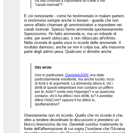
ha mai chiamati a rispondere su it.wiki o nei
zero, pov a valanga. C'erano perfino i
"canali riservati"?
bandi: per mandare fuori un singolo
utente con intenti distruttivi si passava
E ciò nonostante - come ho testimoniato in malam partem,
attraverso il triplo, se andava bene, dei
io testimonio sempre anche in bonam - guarda che non
byte che servivano a scrivere una decina
serve affatto chiamare gli amministratori a rispondere nei
voci decenti secondo i canoni dell'epoca.
canali riservati. Spesso fanno ammenda spontaneamente.
C'erano admin che si segnalavano a
Spessissimo. Ho fatto ammenda io, ma un miliardo di
vicenda, che si facevano revert e
volte, per averti sbloccato, o non ribloccato all'infinito.
controrevert al limite della wheel war. Il
Nella vicenda di quella voce io ricordo delle ammende. Il
risultato era molto peggiore di quello di
risultato dannoso, anche se non è colpa tua, alla massima
oggi. Dove, tra l'altro, perlomeno, una
parte degli admin pesa. Qualcuno si dimette anche.
fetta della comunità lavora e produce in
santa pace. Magari scrive frescacce che
non si fila nessuno, come ho fatto io più
volte da utente. O come fa Blackcat
Gitz wrote
quando scrive di rugby, dopo aver
rinunciato una volta per tutte a intervenire
Uno in particolare,
Danieleb2000
, era stato
su laicità e simili.
particolarmente insistente, ma anche lucido, ricco
di fonti e di argomenti. La domanda allora è, (4) i
Il male che si è detto di Blackcat io lo
diritti di questi wikipediani non contano un piffero
capisco pure, ma il guaio è che lui
per te, Actor? conta solo Hypergio? e se qualcosa
sa
davvero che cos'è un'enciclopedia. E
contano, chi li ha difesi i loro diritti, tu? li avrebbe
non è adatto a Wikipedia, perché
difesi l'ArbCom? oppure li ho difesi io,
Wikipedia come enciclopedia,
sputtanandovi?
semplicemente, non funziona. Né in
italiano, né in altre lingue. Funziona come
Onestamente non mi ricordo. Quello che mi ricordo è che,
comunità, questo sì. Male, ma funziona
oltre a rendere disordinate le discussioni e prendersi un
come comunità. La comunità prevale
blocco brevissimo da me, Danieleb sostituì malamente la
sullo scopo. È una costante nel tempo.
Quello che a te sembra il colmo dello
fonte dell'affermazione di cui sopra (“sostiene che l'Ucraina
scandalo rischia di essere il male minore,