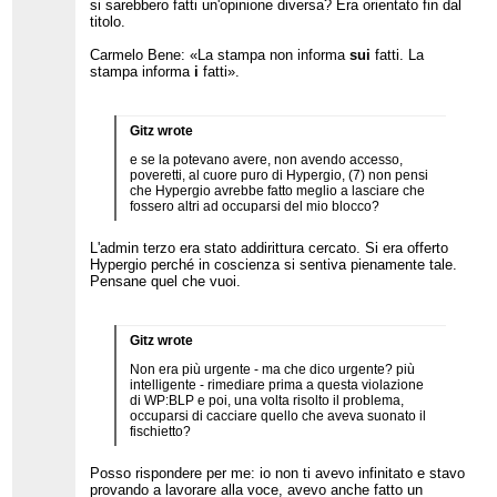
si sarebbero fatti un'opinione diversa? Era orientato fin dal
titolo.
Carmelo Bene: «La stampa non informa
sui
fatti. La
stampa informa
i
fatti».
Gitz wrote
e se la potevano avere, non avendo accesso,
poveretti, al cuore puro di Hypergio, (7) non pensi
che Hypergio avrebbe fatto meglio a lasciare che
fossero altri ad occuparsi del mio blocco?
L'admin terzo era stato addirittura cercato. Si era offerto
Hypergio perché in coscienza si sentiva pienamente tale.
Pensane quel che vuoi.
Gitz wrote
Non era più urgente - ma che dico urgente? più
intelligente - rimediare prima a questa violazione
di WP:BLP e poi, una volta risolto il problema,
occuparsi di cacciare quello che aveva suonato il
fischietto?
Posso rispondere per me: io non ti avevo infinitato e stavo
provando a lavorare alla voce, avevo anche fatto un