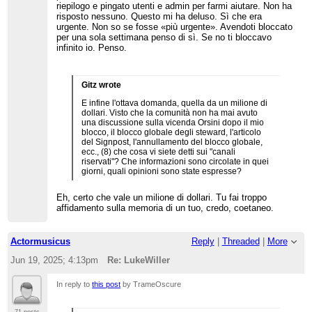
riepilogo e pingato utenti e admin per farmi aiutare. Non ha
risposto nessuno. Questo mi ha deluso. Sì che era
urgente. Non so se fosse «più urgente». Avendoti bloccato
per una sola settimana penso di sì. Se no ti bloccavo
infinito io. Penso.
Gitz wrote
E infine l'ottava domanda, quella da un milione di
dollari. Visto che la comunità non ha mai avuto
una discussione sulla vicenda Orsini dopo il mio
blocco, il blocco globale degli steward, l'articolo
del Signpost, l'annullamento del blocco globale,
ecc., (8) che cosa vi siete detti sui "canali
riservati"? Che informazioni sono circolate in quei
giorni, quali opinioni sono state espresse?
Eh, certo che vale un milione di dollari. Tu fai troppo
affidamento sulla memoria di un tuo, credo, coetaneo.
Actormusicus
Reply
|
Threaded
|
More
Jun 19, 2025; 4:13pm
Re: LukeWiller
In reply to
this post
by TrameOscure