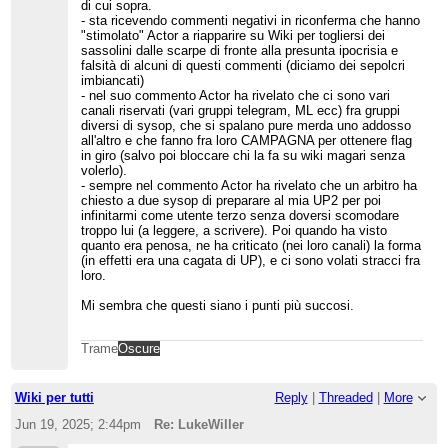
di cui sopra.
- sta ricevendo commenti negativi in riconferma che hanno
"stimolato" Actor a riapparire su Wiki per togliersi dei
sassolini dalle scarpe di fronte alla presunta ipocrisia e
falsità di alcuni di questi commenti (diciamo dei sepolcri
imbiancati)
- nel suo commento Actor ha rivelato che ci sono vari
canali riservati (vari gruppi telegram, ML ecc) fra gruppi
diversi di sysop, che si spalano pure merda uno addosso
all'altro e che fanno fra loro CAMPAGNA per ottenere flag
in giro (salvo poi bloccare chi la fa su wiki magari senza
volerlo).
- sempre nel commento Actor ha rivelato che un arbitro ha
chiesto a due sysop di preparare al mia UP2 per poi
infinitarmi come utente terzo senza doversi scomodare
troppo lui (a leggere, a scrivere). Poi quando ha visto
quanto era penosa, ne ha criticato (nei loro canali) la forma
(in effetti era una cagata di UP), e ci sono volati stracci fra
loro.
Mi sembra che questi siano i punti più succosi.
Trame
Oscure
Wiki per tutti
Reply
|
Threaded
|
More
Jun 19, 2025; 2:44pm
Re: LukeWiller