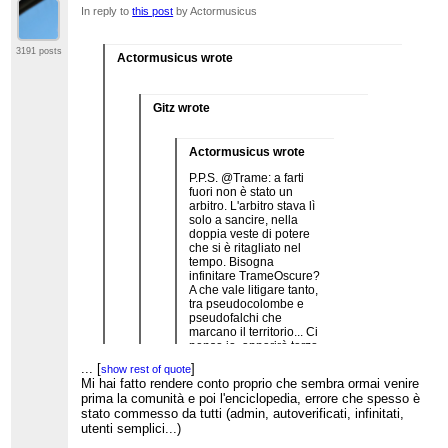
In reply to
this post
by Actormusicus
3191 posts
Actormusicus wrote
Gitz wrote
Actormusicus wrote
P.P.S. @Trame: a farti
fuori non è stato un
arbitro. L'arbitro stava lì
solo a sancire, nella
doppia veste di potere
che si è ritagliato nel
tempo. Bisogna
infinitare TrameOscure?
A che vale litigare tanto,
tra pseudocolombe e
pseudofalchi che
marcano il territorio... Ci
penso io, apparirò terzo.
Voi scrivete una bella
...
[
]
show rest of quote
UP. Bella però, che si
Mi hai fatto rendere conto proprio che sembra ormai venire
veda a colpo d'occhio,
...
[
]
show rest of quote
prima la comunità e poi l'enciclopedia, errore che spesso è
perché non ho voglia di
stato commesso da tutti (admin, autoverificati, infinitati,
leggerla. Quando non
...
[
]
show rest of quote
utenti semplici...)
gli è piaciuta per la sola
Gitz tu sfondi una porta aperta. Io mi sono sentito
forma, via, sfuriata. Solo
veramente indipendente e veramente efficace