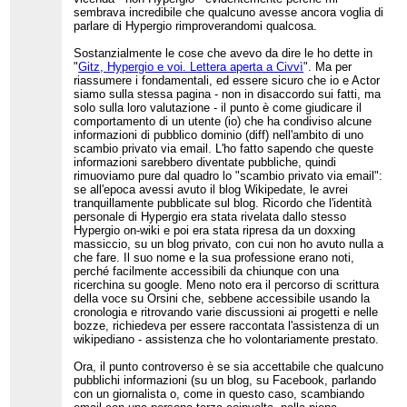
sono almeno una
sembrava incredibile che qualcuno avesse ancora voglia di
decina di utenti attivi
parlare di Hypergio rimproverandomi qualcosa.
su it.wiki, e molti la
pensano allo stesso
Sostanzialmente le cose che avevo da dire le ho dette in
modo su tante
"
Gitz, Hypergio e voi. Lettera aperta a Civvì
". Ma per
questioni - perché non
riassumere i fondamentali, ed essere sicuro che io e Actor
ci facciamo una
siamo sulla stessa pagina - non in disaccordo sui fatti, ma
mailing list anche noi,
solo sulla loro valutazione - il punto è come giudicare il
eh? Uno "
strumento di
comportamento di un utente (io) che ha condiviso alcune
condivisione
", pieno
informazioni di pubblico dominio (diff) nell'ambito di uno
zeppo di wikilove? Se
scambio privato via email. L'ho fatto sapendo che queste
lo dicono due
informazioni sarebbero diventate pubbliche, quindi
admin/CU (di cui uno
rimuoviamo pure dal quadro lo "scambio privato via email":
è anche arbitro) che
se all'epoca avessi avuto il blog Wikipedate, le avrei
questa cosa va
benissimo, perché non
tranquillamente pubblicate sul blog. Ricordo che l'identità
generalizzare
personale di Hypergio era stata rivelata dallo stesso
quest'abitudine? O
Hypergio on-wiki e poi era stata ripresa da un doxxing
forse è una cosa che
massiccio, su un blog privato, con cui non ho avuto nulla a
possono fare solo gli
che fare. Il suo nome e la sua professione erano noti,
utenti flaggati? Beh, in
perché facilmente accessibili da chiunque con una
tal caso, sarebbe una
ricerchina su google. Meno noto era il percorso di scrittura
buona idea scriverlo
della voce su Orsini che, sebbene accessibile usando la
su una linea guida, ad
cronologia e ritrovando varie discussioni ai progetti e nelle
es. su
bozze, richiedeva per essere raccontata l'assistenza di un
WP:AMMINISTRATORI
wikipediano - assistenza che ho volontariamente prestato.
("i sysop e gli altri
utenti con diritti di
Ora, il punto controverso è se sia accettabile che qualcuno
accesso privilegiati
pubblichi informazioni (su un blog, su Facebook, parlando
possono creare gruppi
telematici chiusi e
con un giornalista o, come in questo caso, scambiando
selezionati per