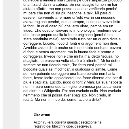
dovrebbe arrendersi alla Russia”) e quest'imperizia provocò
se si vuole mantenere quella come
una filza di danni a catena. Se non sbaglio tu non mi hai
un'enciclopedia. Quando si riavvolge su
aiutato affatto, ma non posso neanche verificarlo perché
sé stesso, l'enciclopedia crasha. La
mi pare che non ci sia più neanche la talk. Mi pare di
coperta è troppo corta.
essere intervenuto a fermare un'edit war in cui nessuno
aveva ragione perché, come sempre, nessuno aveva letto
O fai un'enciclopedia, o fai una comunità.
le fonti. In quel caso più che letto visto, perché era un
video. L'ho dovuto ritrovare io in cronologia, rendermi certo
Ma nessuna comunità in internet, men
che fosse proprio quella la fonte originaria (perché era
che meno i social, ti garantisce il diritto di
stata sostituita male), ascoltarlo tutto per un quarto d'ora e
appartenerle. Wikipedia te lo garantisce
correggere. Lucido, ricco di fonti e di argomenti non direi.
molto di più di Facebook. Su Facebook a
Avrebbe avuto diritti anche se fosse stato confuso, povero
me mi hanno buttato fuori al primo colpo,
di fonti e senza argomenti ma in buona fede e pronto a
senza aver scritto niente, e come ho
provato a farmi sentire non mi hanno mai
correggersi. Invece non è che mi ha mai detto “scusa, ho
risposto. Su Vimeo mi era successo lo
sbagliato, la prossima volta starò più attento”. Mi ha detto,
stesso, ma lì almeno mi risposero e
sempre se non ricordo male, “ho fatto così perché mi
chiesero scusa. Però era successo.
bloccate qualsiasi modifica”, o qualcosa di simile. Come
se, non potendo correggere una frase perché non hai la
Se per giunta vuoi fare un'enciclopedia
fonte, fosse lecito appiccicarci una fonte diversa che per di
c'è costantemente più di un utente che
più è sbagliata. Lucido, ricco di fonti? Mah. La sua risposta
minaccia i contenuti, allora ti trovi di fronte
non mi pare comunque la miglior premessa per accampare
alla coperta troppo corta. O tieni gli utenti,
dei diritti su Wikipedia. Poi non escludo nulla. Non escludo
o tieni l'enciclopedia. Ma davvero stai
nemmeno che si possa aver sbagliato. Non credo, in
lottando per rafforzare la comunità? Allora
realtà. Ma non mi ricordo, come faccio a dirlo?
ho ragione: Wikipedia non ti è mai
interessata.
Se si riesce a produrre
qualcosa
in un
Gitz wrote
mare di porcherie è perché la comunità è
debole abbastanza. Debole non in
Actor, (5) era corretta questa descrizione nel
assoluto, come su Facebook. Più forte.
registro dei blocchi? cioè, descriveva
Ma debole abbastanza.