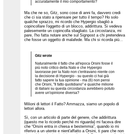
accuratamente il mio comportamento?
Ma che ne so, Gitz, sono cose di anni fa, davvero credi
che ci sia stato a ripensare per tutto il tempo? Ho solo
qualche sprazzo, mi ricordo che Hypergio sbagliò a
copincollare l'oggetto di un blocco, addirittura. Si vedeva
palesemente un copincolla sbagliato. La circostanza, mi
pare, l'ho fatta notare anche sul Signpost a chi pretendeva
che fosse un oggetto di malafede. Ma chi si ricorda più...
Gitz wrote
Naturalmente il fatto che all'epoca Orsini fosse il
più noto critico della Nato e che Hypergio
lavorasse per la Nato non c'entravano niente con
la decisione di Hypergio - su questo ci hai già
fatto sapere la tua opinione - ma (6) non pensi
che Orsini, "Il fatto quotidiano" e qualche milione
di italiani su questa circostanza avrebbero potuto
avere un'opinione diversa?
Milioni di lettori il Fatto? Ammazza, siamo un popolo di
lettori allora.
Sì, con un articolo di parte del genere, che addirittura
(questo me lo ricordo perché mi riguarda) mi faceva dire
che “Orsini entra in chiesa e bestemmia”, quando io mi
riferivo a un utente e nient'affatto a Orsini, ti pare che non