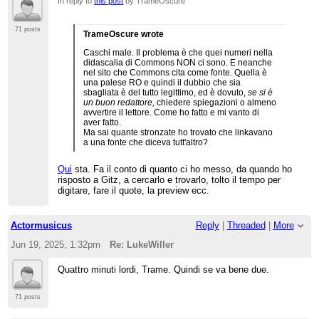
In reply to
this post
by TrameOscure
seguito deflaggato), non comunichino fuori da
modo su tante questioni - perché non
Wikipedia? Wikipedia è tutta un colabrodo.
ci facciamo una mailing list anche
noi, eh? Uno "
strumento di
71 posts
TrameOscure wrote
condivisione
", pieno zeppo di
wikilove? Se lo dicono due
Caschi male. Il problema è che quei numeri nella
admin/CU (di cui uno è anche
didascalia di Commons NON ci sono. E neanche
arbitro) che questa cosa va
nel sito che Commons cita come fonte. Quella è
benissimo, perché non generalizzare
una palese RO e quindi il dubbio che sia
quest'abitudine? O forse è una cosa
sbagliata è del tutto legittimo, ed è dovuto,
se si è
che possono fare solo gli utenti
un buon redattore,
chiedere spiegazioni o almeno
flaggati? Beh, in tal caso, sarebbe
avvertire il lettore. Come ho fatto e mi vanto di
una buona idea scriverlo su una
aver fatto.
linea guida, ad es. su
Ma sai quante stronzate ho trovato che linkavano
WP:AMMINISTRATORI ("i sysop e gli
a una fonte che diceva tutt'altro?
altri utenti con diritti di accesso
privilegiati possono creare gruppi
telematici chiusi e selezionati per
Qui
sta. Fa il conto di quanto ci ho messo, da quando ho
discutere liberamente tra loro di
risposto a Gitz, a cercarlo e trovarlo, tolto il tempo per
questioni interne all'enciclopedia").
digitare, fare il quote, la preview ecc.
Bella linea guida, eh?
Actormusicus
Reply
|
Threaded
|
More
Jun 19, 2025; 1:32pm
Re: LukeWiller
Quattro minuti lordi, Trame. Quindi se va bene due.
71 posts