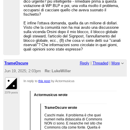
dico urgente? più intelligente - rimediare prima a questa
violazione di WP:BLP e poi, una volta risolto il problema,
occuparsi di cacciare quello che aveva suonato il
fischietto?
E infine l'ottava domanda, quella da un milione di dollari.
Visto che la comunità non ha mai avuto una discussione
sulla vicenda Orsini dopo il mio blocco, il blocco globale
degli steward, l'articolo del Signpost, l'annullamento del
blocco globale, ecc., (8) che cosa vi siete detti sui "canali
riservati"? Che informazioni sono circolate in quei giorni,
quali opinioni sono state espresse?
TrameOscure
Reply
|
Threaded
|
More
Jun 19, 2025; 2:03pm
Re: LukeWiller
In reply to
this post
by Actormusicus
2379 posts
Actormusicus wrote
TrameOscure wrote
Caschi male. Il problema è che quei
numeri nella didascalia di Commons
NON ci sono. E neanche nel sito che
Commons cita come fonte. Quella è