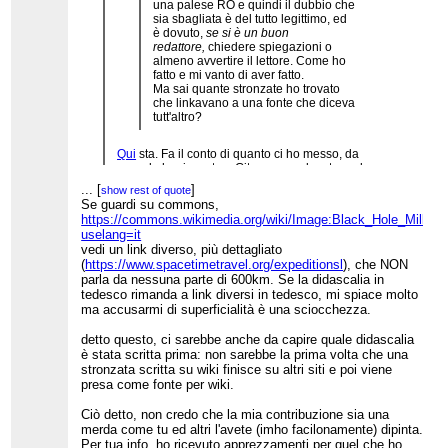
una palese RO e quindi il dubbio che
sia sbagliata è del tutto legittimo, ed
è dovuto,
se si è un buon
redattore,
chiedere spiegazioni o
almeno avvertire il lettore. Come ho
fatto e mi vanto di aver fatto.
Ma sai quante stronzate ho trovato
che linkavano a una fonte che diceva
tutt'altro?
Qui
sta. Fa il conto di quanto ci ho messo, da
quando ho risposto a Gitz, a cercarlo e trovarlo,
tolto il tempo per digitare, fare il quote, la preview
...
[
]
show rest of quote
ecc.
Se guardi su commons,
https://commons.wikimedia.org/wiki/Image:Black_Hole_Milkyw
uselang=it
vedi un link diverso, più dettagliato
(
https://www.spacetimetravel.org/expeditionsl
), che NON
parla da nessuna parte di 600km. Se la didascalia in
tedesco rimanda a link diversi in tedesco, mi spiace molto
ma accusarmi di superficialità è una sciocchezza.
detto questo, ci sarebbe anche da capire quale didascalia
è stata scritta prima: non sarebbe la prima volta che una
stronzata scritta su wiki finisce su altri siti e poi viene
presa come fonte per wiki.
Ciò detto, non credo che la mia contribuzione sia una
merda come tu ed altri l'avete (imho facilonamente) dipinta.
Per tua info, ho ricevuto apprezzamenti per quel che ho