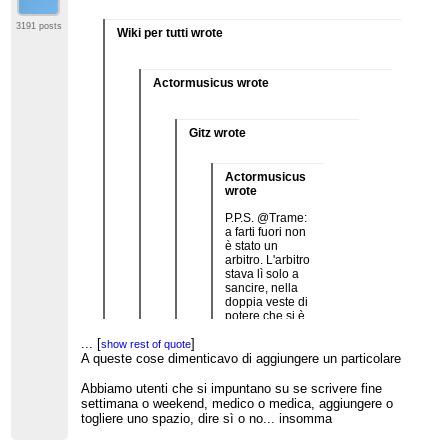
3191 posts
Wiki per tutti wrote
Actormusicus wrote
Gitz wrote
Actormusicus
wrote
P.P.S. @Trame:
a farti fuori non
è stato un
arbitro. L'arbitro
stava lì solo a
sancire, nella
doppia veste di
potere che si è
ritagliato nel
...
[
]
tempo. Bisogna
show rest of quote
infinitare
A queste cose dimenticavo di aggiungere un particolare
...
[
]
show rest of quote
TrameOscure?
A che vale
Abbiamo utenti che si impuntano su se scrivere fine
...
[
]
show rest of quote
litigare tanto, tra
settimana o weekend, medico o medica, aggiungere o
Mi hai fatto rendere conto proprio che sembra ormai
pseudocolombe
...
[
]
show rest of quote
togliere uno spazio, dire sì o no... insomma
venire prima la comunità e poi l'enciclopedia, errore
e pseudofalchi
che spesso è stato commesso da tutti (admin,
che marcano il
...
[
]
show rest of quote