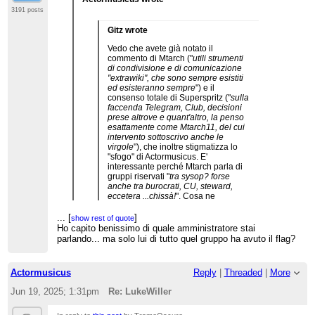
3191 posts
Gitz wrote
Vedo che avete già notato il
commento di Mtarch ("
utili strumenti
di condivisione e di comunicazione
"extrawiki", che sono sempre esistiti
ed esisteranno sempre
") e il
consenso totale di Superspritz ("
sulla
faccenda Telegram, Club, decisioni
prese altrove e quant'altro, la penso
esattamente come Mtarch11, del cui
intervento sottoscrivo anche le
virgole
"), che inoltre stigmatizza lo
"sfogo" di Actormusicus. E'
interessante perché Mtarch parla di
gruppi riservati "
tra sysop? forse
anche tra burocrati, CU, steward,
eccetera ...chissà!
". Cosa ne
penserebbe Mtarch se degli utenti
non-admin si facessero una mailing
...
[
]
show rest of quote
list? Ad esempio una mailing list
Ho capito benissimo di quale amministratore stai
"Ucraina", per gli utenti interessati
parlando... ma solo lui di tutto quel gruppo ha avuto il flag?
alla guerra in Ucraina (ma solo gli
...
[
]
show rest of quote
utenti giusti, eh, perché il gruppo è
Non avevo letto questo commento. Ma perché,
chiuso e riservato) o una mailing list
scusa, credi che non esistano? Credi davvero,
Actormusicus
Reply
|
Threaded
|
More
"Genocidio a Gaza"? E perché non
che ne so, che le truppe cammellate, drappello
fare una mailing list "Wikipedate":
scalcagnato e residuo ma agguerrito degli antichi
Jun 19, 2025; 1:31pm
Re: LukeWiller
dopo tutto, su questo blog ci sono
fasciowikipediani, che hanno avuto addirittura un
almeno una decina di utenti attivi su
admin (eletto col mio solo voto contrario e in
it.wiki, e molti la pensano allo stesso