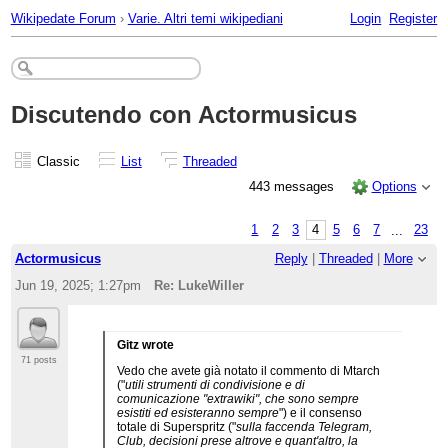
Wikipedate Forum
›
Varie. Altri temi wikipediani
Login
Register
Discutendo con Actormusicus
Classic
List
Threaded
443 messages
Options
1
2
3
4
5
6
7
...
23
Actormusicus
Reply
|
Threaded
|
More
Jun 19, 2025; 1:27pm
Re: LukeWiller
Gitz wrote
71 posts
Vedo che avete già notato il commento di Mtarch
("
utili strumenti di condivisione e di
comunicazione "extrawiki", che sono sempre
esistiti ed esisteranno sempre
") e il consenso
totale di Superspritz ("
sulla faccenda Telegram,
Club, decisioni prese altrove e quant'altro, la