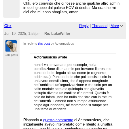
Okk, ero convinto che ci fosse anche qualche altro admin
"
strumento di
altrove e quant'altro, la
in quel gruppo dal palese POV di destra. Ma ora che mi
condivisione
", pieno
penso esattamente
...
[
]
zeppo di wikilove? Se lo
come Mtarch11, del
dici che mi sono sbagliato, amen
show rest of quote
Seh, ciao, ci mancava solo averlo dato anche agli altri lol
dicono due admin/CU
cui intervento
(di cui uno è anche
sottoscrivo anche le
arbitro) che questa cosa
virgole
"), che inoltre
...
[
]
show rest of quote
Gitz
Reply
|
Threaded
|
More
va benissimo, perché
stigmatizza lo "sfogo"
Ho capito benissimo di quale amministratore
non generalizzare
di Actormusicus. E'
stai parlando... ma solo lui di tutto quel gruppo
Jun 19, 2025; 1:58pm
Re: LukeWiller
quest'abitudine? O forse
interessante perché
ha avuto il flag?
...
[
]
show rest of quote
è una cosa che
Mtarch parla di gruppi
Non avevo letto questo commento.
In reply to
this post
by Actormusicus
possono fare solo gli
riservati "
tra sysop?
Ma perché, scusa, credi che non
utenti flaggati? Beh, in
forse anche tra
esistano? Credi davvero, che ne
tal caso, sarebbe una
burocrati, CU, steward,
so, che le truppe cammellate,
3311 posts
buona idea scriverlo su
eccetera ...chissà!
".
drappello scalcagnato e residuo
Actormusicus wrote
una linea guida, ad es.
Cosa ne penserebbe
ma agguerrito degli antichi
su
Mtarch se degli utenti
non si va a ravanare, per esempio, nella
fasciowikipediani, che hanno avuto
WP:AMMINISTRATORI
non-admin si
contribuzione di un admin per trovarne il presunto
addirittura un admin (eletto col mio
("i sysop e gli altri utenti
facessero una mailing
punto debole, legato al suo nome (e cognome,
solo voto contrario e in seguito
con diritti di accesso
list? Ad esempio una
addirittura). Punto debole che poi consiste solo in
deflaggato), non comunichino fuori
privilegiati possono
mailing list "Ucraina",
un lavoro onestissimo, che è appena marginale
da Wikipedia? Wikipedia è tutta un
creare gruppi telematici
per gli utenti
nell'ambito di un'organizzazione e che solo per un
colabrodo.
chiusi e selezionati per
interessati alla guerra
salto mortale carpiato quintuplo con giravolta
discutere liberamente
in Ucraina (ma solo gli
settupla diventa un conflitto d'interessi. Questo è
tra loro di questioni
utenti giusti, eh,
solo da infami, non ha nulla che fare con la rottura
interne
perché il gruppo è
dell'omertà. L'omertà non si rompe attribuendo
all'enciclopedia"). Bella
chiuso e riservato) o
colpe agli innocenti, né tantomeno si rompe per
linea guida, eh?
una mailing list
una fame di vendetta
"Genocidio a Gaza"? E
perché non fare una
Rispondo a
questo commento
di Actormusicus, che
mailing list
inizialmente avevo interpretato come riferito a un'altra
"Wikipedate": dopo
vicenda - non Hypergio - evidentemente perché mi
tutto, su questo blog ci