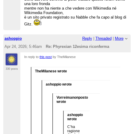
una loro fronda
mentre non ha niente a che vedere con Wikimedia né
Wikimedia Foundation,
è un sito privato registrato su Nabble che fa capo al blog di
Gitz.
ashoppio
Reply
|
Threaded
|
More
Apr 24, 2026; 5:46am
Re: Phyrexian 12esima riconferma
In reply to
this post
by TheMilanese
330 posts
TheMilanese wrote
ashoppio wrote
Vorreimanonposto
wrote
ashoppio
wrote
C’ha
ragione