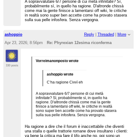
A sopravvalutare 6/7 persone di cui metà infinitate? Sì,
probabilmente sì, in quello ha ragione. D'altronde chissà
come mai la gente finisce a lamentarsi off wiki, le critiche
in realtà sono super ben accette come ha provato stasera
sulla sua pelle infosfera. Senza vergogna.
ashoppio
Reply
|
Threaded
|
More
Apr 23, 2026; 8:56pm
Re: Phyrexian 12esima riconferma
Vorreimanonposto wrote
330 posts
ashoppio wrote
C’ha ragione Civvì eh
A sopravvalutare 6/7 persone di cui metà
infinitate? Sì, probabilmente sì, in quello ha
ragione. D'altronde chissà come mai la gente
finisce a lamentarsi off wiki, le critiche in realtà
sono super ben accette come ha provato stasera
sulla sua pelle infosfera. Senza vergogna.
Ha ragione a dire che il forum è inaccettabile che diventi
una stalla o quelle trattorie romane dove insultano i clienti:
va bene la critica ma fare il tifo anche no, poi sono un