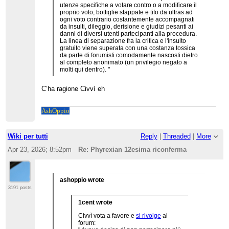
utenze specifiche a votare contro o a modificare il
proprio voto, bottiglie stappate e tifo da ultras ad
ogni voto contrario costantemente accompagnati
da insulti, dileggio, derisione e giudizi pesanti ai
danni di diversi utenti partecipanti alla procedura.
La linea di separazione fra la critica e l'insulto
gratuito viene superata con una costanza tossica
da parte di forumisti comodamente nascosti dietro
al completo anonimato (un privilegio negato a
molti qui dentro). "
C’ha ragione Civvì eh
Ash
Oppio
Wiki per tutti
Reply
|
Threaded
|
More
Apr 23, 2026; 8:52pm
Re: Phyrexian 12esima riconferma
ashoppio wrote
3191 posts
1cent wrote
Civvì vota a favore e
si rivolge
al
forum: