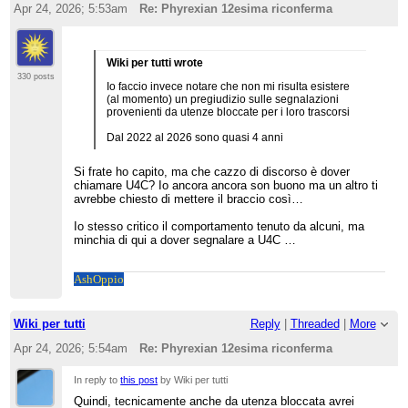
Apr 24, 2026; 5:53am
Re: Phyrexian 12esima riconferma
Wiki per tutti wrote
330 posts
Io faccio invece notare che non mi risulta esistere
(al momento) un pregiudizio sulle segnalazioni
provenienti da utenze bloccate per i loro trascorsi
Dal 2022 al 2026 sono quasi 4 anni
Si frate ho capito, ma che cazzo di discorso è dover
chiamare U4C? Io ancora ancora son buono ma un altro ti
avrebbe chiesto di mettere il braccio così…
Io stesso critico il comportamento tenuto da alcuni, ma
minchia di qui a dover segnalare a U4C …
Ash
Oppio
Wiki per tutti
Reply
|
Threaded
|
More
Apr 24, 2026; 5:54am
Re: Phyrexian 12esima riconferma
In reply to
this post
by Wiki per tutti
Quindi, tecnicamente anche da utenza bloccata avrei