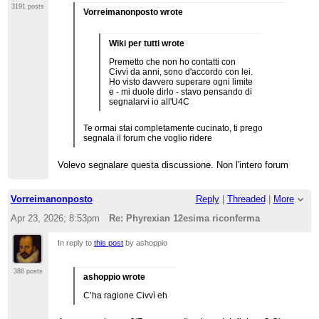
3191 posts
Vorreimanonposto wrote
Wiki per tutti wrote
Premetto che non ho contatti con
Civvì da anni, sono d'accordo con lei.
Ho visto davvero superare ogni limite
e - mi duole dirlo - stavo pensando di
segnalarvi io all'U4C
Te ormai stai completamente cucinato, ti prego
segnala il forum che voglio ridere
Volevo segnalare questa discussione. Non l'intero forum
Vorreimanonposto
Reply
|
Threaded
|
More
Apr 23, 2026; 8:53pm
Re: Phyrexian 12esima riconferma
In reply to
this post
by ashoppio
388 posts
ashoppio wrote
C’ha ragione Civvì eh