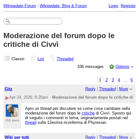
Wikipedate Forum
›
Wikipedate, Blog & Forum
Login
Register
Moderazione del forum dopo le
critiche di Civvì
Classic
List
Threaded
106 messages
Options
1
2
3
4
...
6
Gitz
Reply
|
Threaded
|
More
Apr 24, 2026; 8:20am
Moderazione del forum dopo le critiche di Ci
Apro un thread per discutere se come cosa cambiare nella
moderazione del forum dopo le
critiche
di Civvì. Sposto qui
di seguito i commenti in tema, originariamente postati nel
3311 posts
thread
sulla 12esima riconferma di Phyrexian.
Wiki per tutti
Reply
|
Threaded
|
More