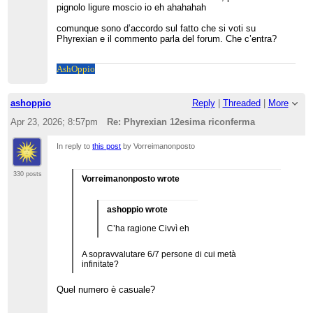
pignolo ligure moscio io eh ahahahah
comunque sono d’accordo sul fatto che si voti su
Phyrexian e il commento parla del forum. Che c’entra?
Ash
Oppio
ashoppio
Reply
|
Threaded
|
More
Apr 23, 2026; 8:57pm
Re: Phyrexian 12esima riconferma
In reply to
this post
by Vorreimanonposto
330 posts
Vorreimanonposto wrote
ashoppio wrote
C’ha ragione Civvì eh
A sopravvalutare 6/7 persone di cui metà
infinitate?
Quel numero è casuale?