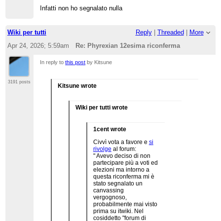
Infatti non ho segnalato nulla
Wiki per tutti
Reply
|
Threaded
|
More
Apr 24, 2026; 5:59am
Re: Phyrexian 12esima riconferma
In reply to
this post
by Kitsune
3191 posts
Kitsune wrote
Wiki per tutti wrote
1cent wrote
Civvì vota a favore e
si
rivolge
al forum:
" Avevo deciso di non
partecipare più a voti ed
elezioni ma intorno a
questa riconferma mi è
stato segnalato un
canvassing
vergognoso,
probabilmente mai visto
prima su itwiki. Nel
cosiddetto "forum di