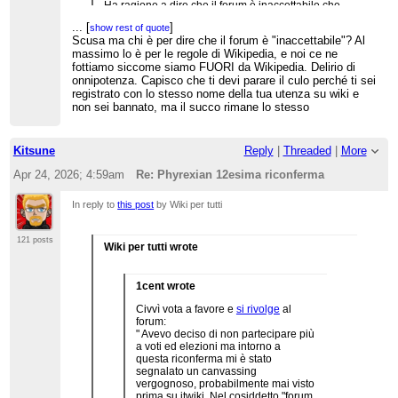
Ha ragione a dire che il forum è inaccettabile che
diventi una stalla o quelle trattorie romane dove
...
[
]
show rest of quote
insultano i clienti: va bene la critica ma fare il tifo
Scusa ma chi è per dire che il forum è "inaccettabile"? Al
anche no, poi sono un pignolo ligure moscio io eh
massimo lo è per le regole di Wikipedia, e noi ce ne
ahahahah
fottiamo siccome siamo FUORI da Wikipedia. Delirio di
onnipotenza. Capisco che ti devi parare il culo perché ti sei
comunque sono d’accordo sul fatto che si voti su
Phyrexian e il commento parla del forum. Che
registrato con lo stesso nome della tua utenza su wiki e
c’entra?
non sei bannato, ma il succo rimane lo stesso
Kitsune
Reply
|
Threaded
|
More
Apr 24, 2026; 4:59am
Re: Phyrexian 12esima riconferma
In reply to
this post
by Wiki per tutti
121 posts
Wiki per tutti wrote
1cent wrote
Civvì vota a favore e
si rivolge
al
forum:
" Avevo deciso di non partecipare più
a voti ed elezioni ma intorno a
questa riconferma mi è stato
segnalato un canvassing
vergognoso, probabilmente mai visto
prima su itwiki. Nel cosiddetto "forum