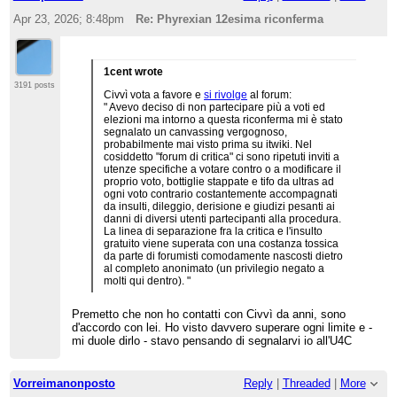
Apr 23, 2026; 8:48pm
Re: Phyrexian 12esima riconferma
1cent wrote
3191 posts
Civvì vota a favore e
si rivolge
al forum:
" Avevo deciso di non partecipare più a voti ed
elezioni ma intorno a questa riconferma mi è stato
segnalato un canvassing vergognoso,
probabilmente mai visto prima su itwiki. Nel
cosiddetto "forum di critica" ci sono ripetuti inviti a
utenze specifiche a votare contro o a modificare il
proprio voto, bottiglie stappate e tifo da ultras ad
ogni voto contrario costantemente accompagnati
da insulti, dileggio, derisione e giudizi pesanti ai
danni di diversi utenti partecipanti alla procedura.
La linea di separazione fra la critica e l'insulto
gratuito viene superata con una costanza tossica
da parte di forumisti comodamente nascosti dietro
al completo anonimato (un privilegio negato a
molti qui dentro). "
Premetto che non ho contatti con Civvì da anni, sono
d'accordo con lei. Ho visto davvero superare ogni limite e -
mi duole dirlo - stavo pensando di segnalarvi io all'U4C
Vorreimanonposto
Reply
|
Threaded
|
More