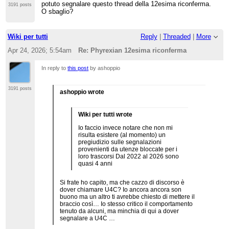
potuto segnalare questo thread della 12esima riconferma.
3191 posts
O sbaglio?
Wiki per tutti
Reply
|
Threaded
|
More
Apr 24, 2026; 5:54am
Re: Phyrexian 12esima riconferma
In reply to
this post
by ashoppio
3191 posts
ashoppio wrote
Wiki per tutti wrote
Io faccio invece notare che non mi
risulta esistere (al momento) un
pregiudizio sulle segnalazioni
provenienti da utenze bloccate per i
loro trascorsi Dal 2022 al 2026 sono
quasi 4 anni
Si frate ho capito, ma che cazzo di discorso è
dover chiamare U4C? Io ancora ancora son
buono ma un altro ti avrebbe chiesto di mettere il
braccio così… Io stesso critico il comportamento
tenuto da alcuni, ma minchia di qui a dover
segnalare a U4C …