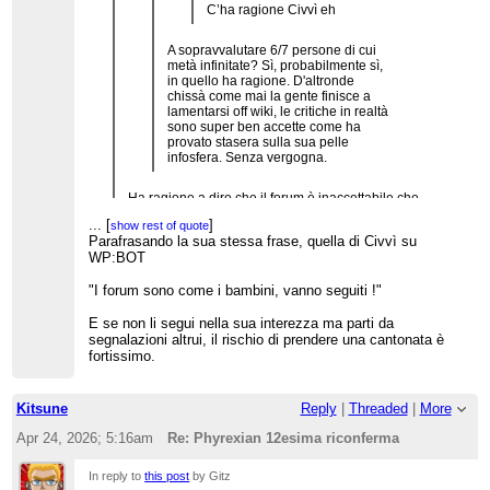
C’ha ragione Civvì eh
A sopravvalutare 6/7 persone di cui
metà infinitate? Sì, probabilmente sì,
in quello ha ragione. D'altronde
chissà come mai la gente finisce a
lamentarsi off wiki, le critiche in realtà
sono super ben accette come ha
provato stasera sulla sua pelle
infosfera. Senza vergogna.
Ha ragione a dire che il forum è inaccettabile che
diventi una stalla o quelle trattorie romane dove
...
[
]
show rest of quote
insultano i clienti: va bene la critica ma fare il tifo
Parafrasando la sua stessa frase, quella di Civvì su
anche no, poi sono un pignolo ligure moscio io eh
WP:BOT
ahahahah
"I forum sono come i bambini, vanno seguiti !"
comunque sono d’accordo sul fatto che si voti su
Phyrexian e il commento parla del forum. Che
c’entra?
E se non li segui nella sua interezza ma parti da
segnalazioni altrui, il rischio di prendere una cantonata è
fortissimo.
Kitsune
Reply
|
Threaded
|
More
Apr 24, 2026; 5:16am
Re: Phyrexian 12esima riconferma
In reply to
this post
by Gitz