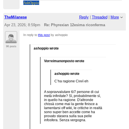
Ash
Oppio
TheMilanese
Reply
|
Threaded
|
More
Apr 23, 2026; 8:59pm
Re: Phyrexian 12esima riconferma
In reply to
this post
by ashoppio
96 posts
ashoppio wrote
Vorreimanonposto wrote
ashoppio wrote
C’ha ragione Civvì eh
A sopravvalutare 6/7 persone di cui
metà infinitate? Sì, probabilmente sì,
in quello ha ragione. D'altronde
chissà come mai la gente finisce a
lamentarsi off wiki, le critiche in realtà
sono super ben accette come ha
provato stasera sulla sua pelle
infosfera. Senza vergogna.