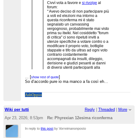
Civvì vota a favore e
si rivolge
al
forum:
" Avevo deciso di non partecipare più
a voti ed elezioni ma intorno a
questa riconferma mi è stato
segnalato un canvassing
vergognoso, probabilmente mai visto
prima su itwiki. Nel cosiddetto "forum
di critica" ci sono ripetuti inviti a
utenze specifiche a votare contro o a
modificare il proprio voto, bottiglie
stappate e tifo da ultras ad ogni voto
contrario costantemente
accompagnati da insulti, dileggio,
derisione e giudizi pesanti ai danni
di diversi utenti partecipanti alla
procedura. La linea di separazione
fra la critica e l'insulto gratuito viene
...
[
]
show rest of quote
superata con una costanza tossica
So d’accordo pure io ma manco a fa così eh…
da parte di forumisti comodamente
nascosti dietro al completo
...
[
]
show rest of quote
anonimato (un privilegio negato a
Ash
Oppio
Premetto che non ho contatti con Civvì da anni,
molti qui dentro). "
sono d'accordo con lei. Ho visto davvero superare
ogni limite e - mi duole dirlo - stavo pensando di
segnalarvi io all'U4C
Wiki per tutti
Reply
|
Threaded
|
More
Apr 23, 2026; 8:53pm
Re: Phyrexian 12esima riconferma
In reply to
this post
by Vorreimanonposto