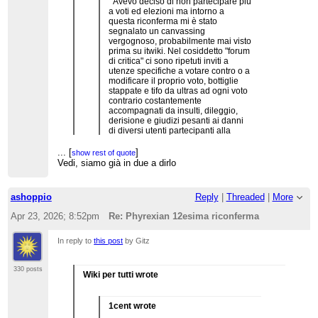
" Avevo deciso di non partecipare più
a voti ed elezioni ma intorno a
questa riconferma mi è stato
segnalato un canvassing
vergognoso, probabilmente mai visto
prima su itwiki. Nel cosiddetto "forum
di critica" ci sono ripetuti inviti a
utenze specifiche a votare contro o a
modificare il proprio voto, bottiglie
stappate e tifo da ultras ad ogni voto
contrario costantemente
accompagnati da insulti, dileggio,
derisione e giudizi pesanti ai danni
di diversi utenti partecipanti alla
procedura. La linea di separazione
fra la critica e l'insulto gratuito viene
...
[
]
show rest of quote
superata con una costanza tossica
Vedi, siamo già in due a dirlo
da parte di forumisti comodamente
nascosti dietro al completo
...
[
]
show rest of quote
anonimato (un privilegio negato a
C’ha ragione Civvì eh
ashoppio
Reply
|
Threaded
|
More
molti qui dentro). "
Apr 23, 2026; 8:52pm
Re: Phyrexian 12esima riconferma
In reply to
this post
by Gitz
330 posts
Wiki per tutti wrote
1cent wrote