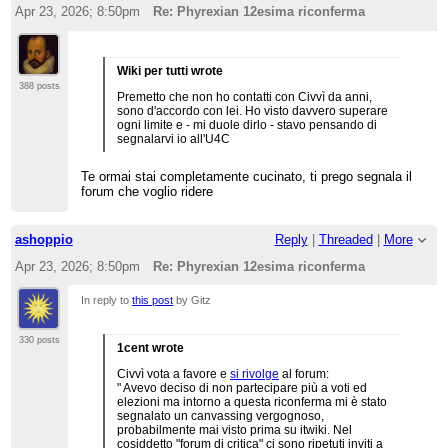
Apr 23, 2026; 8:50pm
Re: Phyrexian 12esima riconferma
Wiki per tutti wrote
388 posts
Premetto che non ho contatti con Civvì da anni,
sono d'accordo con lei. Ho visto davvero superare
ogni limite e - mi duole dirlo - stavo pensando di
segnalarvi io all'U4C
Te ormai stai completamente cucinato, ti prego segnala il
forum che voglio ridere
ashoppio
Reply
|
Threaded
|
More
Apr 23, 2026; 8:50pm
Re: Phyrexian 12esima riconferma
In reply to
this post
by Gitz
330 posts
1cent wrote
Civvì vota a favore e
si rivolge
al forum:
" Avevo deciso di non partecipare più a voti ed
elezioni ma intorno a questa riconferma mi è stato
segnalato un canvassing vergognoso,
probabilmente mai visto prima su itwiki. Nel
cosiddetto "forum di critica" ci sono ripetuti inviti a