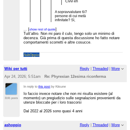
Civvì eh
A sopravvalutare 6/7
persone di cui metà
infinitate? Sì,
probabilmente sì, in
quello ha ragione.
...
[
]
show rest of quote
D'altronde chissà come
Tutt’altro. Non mi paro il culo, tengo solo un minimo di
mai la gente finisce a
decenza. Già prima di questa discussione ho fatto notare
lamentarsi off wiki, le
...
[
]
comportamenti scorretti e altre cosucce.
show rest of quote
critiche in realtà sono
Scusa ma chi è per dire che il forum è
super ben accette come
"inaccettabile"? Al massimo lo è per le regole di
ha provato stasera sulla
Wikipedia, e noi ce ne fottiamo siccome siamo
Ash
Oppio
...
[
]
show rest of quote
sua pelle infosfera.
FUORI da Wikipedia. Delirio di onnipotenza.
Ha ragione a dire che il forum è
Senza vergogna.
Capisco che ti devi parare il culo perché ti sei
inaccettabile che diventi una stalla o
registrato con lo stesso nome della tua utenza su
quelle trattorie romane dove
Wiki per tutti
Reply
|
Threaded
|
More
wiki e non sei bannato, ma il succo rimane lo
insultano i clienti: va bene la critica
stesso
ma fare il tifo anche no, poi sono un
Apr 24, 2026; 5:51am
Re: Phyrexian 12esima riconferma
pignolo ligure moscio io eh
ahahahah
In reply to
this post
by Kitsune
comunque sono d’accordo sul fatto
Io faccio invece notare che non mi risulta esistere (al
che si voti su Phyrexian e il
momento) un pregiudizio sulle segnalazioni provenienti da
3191 posts
commento parla del forum. Che
utenze bloccate per i loro trascorsi
c’entra?
Dal 2022 al 2026 sono quasi 4 anni
ashoppio
Reply
|
Threaded
|
More