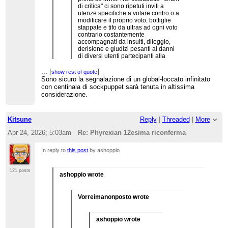
di critica" ci sono ripetuti inviti a
utenze specifiche a votare contro o a
modificare il proprio voto, bottiglie
stappate e tifo da ultras ad ogni voto
contrario costantemente
accompagnati da insulti, dileggio,
derisione e giudizi pesanti ai danni
di diversi utenti partecipanti alla
procedura. La linea di separazione
fra la critica e l'insulto gratuito viene
...
[
]
show rest of quote
superata con una costanza tossica
Sono sicuro la segnalazione di un global-loccato infinitato
da parte di forumisti comodamente
con centinaia di sockpuppet sarà tenuta in altissima
nascosti dietro al completo
...
[
]
considerazione.
show rest of quote
anonimato (un privilegio negato a
Premetto che non ho contatti con Civvì da anni,
molti qui dentro). "
sono d'accordo con lei. Ho visto davvero superare
ogni limite e - mi duole dirlo - stavo pensando di
Kitsune
Reply
|
Threaded
|
More
segnalarvi io all'U4C
Apr 24, 2026; 5:03am
Re: Phyrexian 12esima riconferma
In reply to
this post
by ashoppio
121 posts
ashoppio wrote
Vorreimanonposto wrote
ashoppio wrote