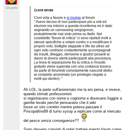
121 posts
1cent wrote
Civvì vota a favore e
si rivolge
al forum:
" Avevo deciso di non partecipare più a voti ed
elezioni ma intorno a questa riconferma mi è stato
segnalato un canvassing vergognoso,
probabilmente mai visto prima su itwiki. Nel
cosiddetto "forum di critica" ci sono ripetuti inviti a
utenze specifiche a votare contro o a modificare il
proprio voto, bottiglie stappate e tifo da ultras ad
ogni voto contrario costantemente accompagnati
da insulti, dileggio, derisione e giudizi pesanti ai
danni di diversi utenti partecipanti alla procedura.
La linea di separazione fra la critica e l'insulto
gratuito viene superata con una costanza tossica
da parte di forumisti comodamente nascosti dietro
al completo anonimato (un privilegio negato a
molti qui dentro). "
Ah LOL, la parte sull'anonimato me la ero persa, e invece,
quando stimati professionisti
si registravano con nome e cognome e dovevano fuggire a
gambe levate perché pensavano che it.wiki
fosse un sito corretto mentre poteva passare il
Pincopallino89 di turno sysop a replicare come al mercato
del pesce senza conseguenze??
Sono davvero convinti di poter trattare questo forum come