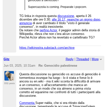
genocidio a Genocidio?
Supercazzola is coming. Preparate i popcorn.
TG linka in risposta questa
discussione
, aperta il 26
dicembre alle ore 0.30;
alle 16.17, neanche un giorno dopo,
annuncia
di aver cambiato il titolo "visto il generale
consenso", in realtà inesistente.
Da notare che
perfino Actor
, il peggior admin della storia di
Wikipedia, rileva che non c'era alcun consenso.
Perché Actor allora non ha revertato e cartellinato TG?
https://wikinostra.substack.com/archive
Gitz
Reply
|
Threaded
|
More
Jun 03, 2025; 10:31am
Re: Genocidio palestinese
Questa discussione su genocidio vs accuse di genocidio è
tormentosa ovunque ha luogo - lo è stata e forse lo è
ancora su en.wiki - ma it.wiki sconta la difficoltà di arrivare
3311 posts
a un consenso, o all'accertamento che manca un
consenso, in un modo che sia almeno a prima vista
corretto ed equanime nei confronti di tutti i partecipanti alla
discussione.
Commenta
Super nabla, che si era ritirato dalla
discussione, lamentando le accuse di TrinacrianGolem