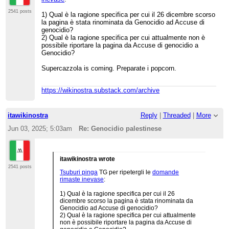
2541 posts
1) Qual è la ragione specifica per cui il 26 dicembre scorso
la pagina è stata rinominata da Genocidio ad Accuse di
genocidio?
2) Qual è la ragione specifica per cui attualmente non è
possibile riportare la pagina da Accuse di genocidio a
Genocidio?
Supercazzola is coming. Preparate i popcorn.
https://wikinostra.substack.com/archive
itawikinostra
Reply
|
Threaded
|
More
Jun 03, 2025; 5:03am
Re: Genocidio palestinese
itawikinostra wrote
2541 posts
Tsuburi pinga
TG per ripetergli le
domande
rimaste inevase
:
1) Qual è la ragione specifica per cui il 26
dicembre scorso la pagina è stata rinominata da
Genocidio ad Accuse di genocidio?
2) Qual è la ragione specifica per cui attualmente
non è possibile riportare la pagina da Accuse di