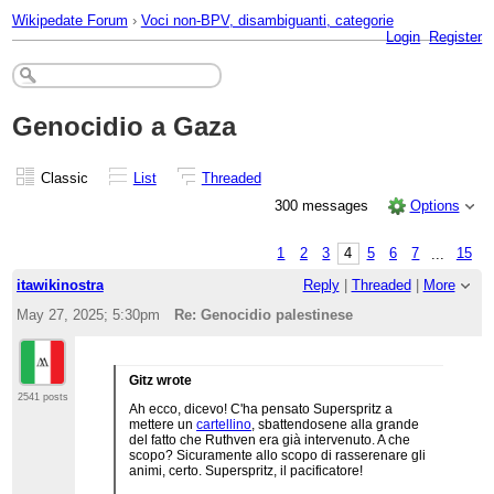
Wikipedate Forum
›
Voci non-BPV, disambiguanti, categorie
Login
Register
Genocidio a Gaza
Classic
List
Threaded
300 messages
Options
1
2
3
4
5
6
7
...
15
itawikinostra
Reply
|
Threaded
|
More
May 27, 2025; 5:30pm
Re: Genocidio palestinese
Gitz wrote
2541 posts
Ah ecco, dicevo! C'ha pensato Superspritz a
mettere un
cartellino
, sbattendosene alla grande
del fatto che Ruthven era già intervenuto. A che
scopo? Sicuramente allo scopo di rasserenare gli
animi, certo. Superspritz, il pacificatore!