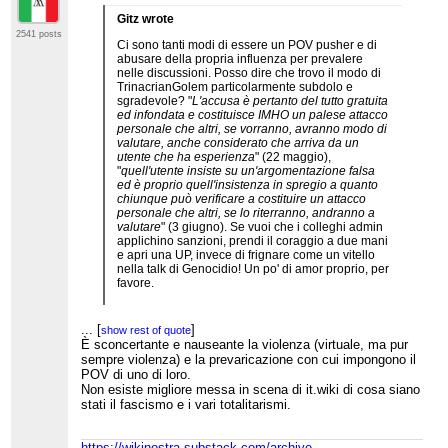
Gitz wrote
2541 posts
Ci sono tanti modi di essere un POV pusher e di
abusare della propria influenza per prevalere
nelle discussioni. Posso dire che trovo il modo di
TrinacrianGolem particolarmente subdolo e
sgradevole? "
L'accusa è pertanto del tutto gratuita
ed infondata e costituisce IMHO un palese attacco
personale che altri, se vorranno, avranno modo di
valutare, anche considerato che arriva da un
utente che ha esperienza
" (22 maggio),
"
quell'utente insiste su un'argomentazione falsa
ed è proprio quell'insistenza in spregio a quanto
chiunque può verificare a costituire un attacco
personale che altri, se lo riterranno, andranno a
valutare
" (3 giugno). Se vuoi che i colleghi admin
applichino sanzioni, prendi il coraggio a due mani
e apri una UP, invece di frignare come un vitello
nella talk di Genocidio! Un po' di amor proprio, per
favore.
Peraltro non sono sicuro che la seconda volta si
riferisse a Hominis, il quale è appena
...
[
]
show rest of quote
intervenuto
per dargli due (civili, approriate)
È sconcertante e nauseante la violenza (virtuale, ma pur
sberle. Avevo inteso che la seconda volta TG si
sempre violenza) e la prevaricazione con cui impongono il
riferisse a IvanScrooge98, non a Hominis, ma
POV di uno di loro.
probabilmente sbagliavo io. IvanScrooge98 che,
Non esiste migliore messa in scena di it.wiki di cosa siano
tra l'altro, abbandona il merito della discussione
stati il fascismo e i vari totalitarismi.
dopo aver ricevuto l'
ennesima lezioncina
su
quanto è importante su it.wiki la wikiquette, i toni
pacati e rispettosi, assumere la buona fede, ecc.,
https://wikinostra.substack.com/archive