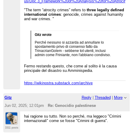
us/Doc.3_Framework%20of%20Analysis%20for%20Atrocity%2
nessuno si azzarda a stabilire dove cade il
consenso. Perché nessuno si azzarda ad
"The term “atrocity crimes” refers to
three legally defined
annullare lo spostamento privo di consenso fatto
international crimes
: genocide, crimes against humanity
da TrinacrianGolem - sebbene tot utenti, inclusi
and war crimes. "
admin come Friniante, non l'abbiano condiviso.
Gitz wrote
Perché nessuno si azzarda ad annullare lo
spostamento privo di consenso fatto da
TrinacrianGolem - sebbene tot utenti, inclusi
admin come Friniante, non l'abbiano condiviso.
Fermo restando questo, che come al solito è la causa
principale del disastro su Amminispedia.
https://wikinostra.substack.com/archive
Gitz
Reply
|
Threaded
|
More
Jun 02, 2025; 12:01pm
Re: Genocidio palestinese
hai ragione su tutto. Non so perché, ma leggeco "Crimini
internazionali" come se fosse "Crimini di guerra".
3311 posts