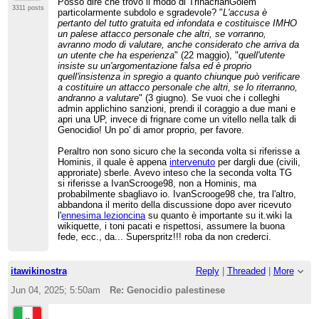
Posso dire che trovo il modo di TrinacrianGolem
3311 posts
particolarmente subdolo e sgradevole? "
L'accusa è
pertanto del tutto gratuita ed infondata e costituisce IMHO
un palese attacco personale che altri, se vorranno,
avranno modo di valutare, anche considerato che arriva da
un utente che ha esperienza
" (22 maggio), "
quell'utente
insiste su un'argomentazione falsa ed è proprio
quell'insistenza in spregio a quanto chiunque può verificare
a costituire un attacco personale che altri, se lo riterranno,
andranno a valutare
" (3 giugno). Se vuoi che i colleghi
admin applichino sanzioni, prendi il coraggio a due mani e
apri una UP, invece di frignare come un vitello nella talk di
Genocidio! Un po' di amor proprio, per favore.
Peraltro non sono sicuro che la seconda volta si riferisse a
Hominis, il quale è appena
intervenuto
per dargli due (civili,
approriate) sberle. Avevo inteso che la seconda volta TG
si riferisse a IvanScrooge98, non a Hominis, ma
probabilmente sbagliavo io. IvanScrooge98 che, tra l'altro,
abbandona il merito della discussione dopo aver ricevuto
l'
ennesima lezioncina
su quanto è importante su it.wiki la
wikiquette, i toni pacati e rispettosi, assumere la buona
fede, ecc., da... Superspritz!!! roba da non crederci.
itawikinostra
Reply
|
Threaded
|
More
Jun 04, 2025; 5:50am
Re: Genocidio palestinese