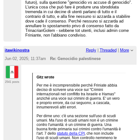
futuro), sulla questione "genocidio vs accuse di genocidio".
L'unica cosa che può fare è produrre una sbrodolata
tremenda in cui decine di utenti parlano di tutto e il
contrario di tutto, e alla fine nessuno si azzarda a stabilire
dove cade il consenso. Perché nessuno si azzarda ad
annullare lo spostamento privo di consenso fatto da
TrinacrianGolem - sebbene tot utenti, inclusi admin come
Friniante, non l'abbiano condiviso.
itawikinostra
Reply
|
Threaded
|
More
Jun 02, 2025; 11:37am
Re: Genocidio palestinese
Gitz wrote
2541 posts
Per me è incomprensibile perché Friniate abbia
deciso di scrivere una voce sui "Crimini
internazionali nel conflitto tra Israele e Hamas"
anziché una voce sui crimini di guerra. E' un vero
e proprio errore, da cui seguono, a cascata,
innumerevoli altri errori.
Per dirne uno: c'è una sezione sull'uso di scudi
umani. Ma l'uso di scudi umani non è un crimine
contro l'umanità: è un crimine di guerra. Una
buona fonte primaria sui crimini contro l'umanità è
l'art. 7 dello
statuto della CPI
, che non include
l'uso di scudi umani. Non controllo nemmeno le