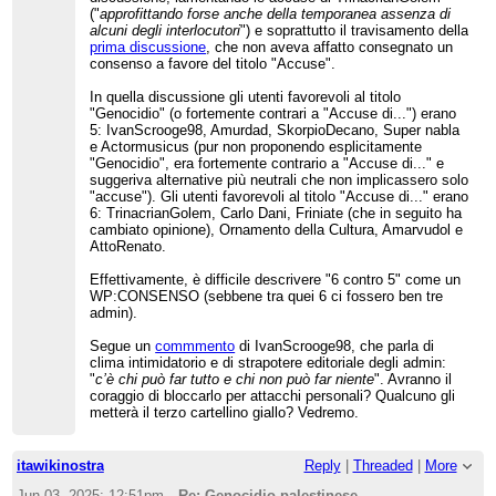
("
approfittando forse anche della temporanea assenza di
alcuni degli interlocutori
") e soprattutto il travisamento della
prima discussione
, che non aveva affatto consegnato un
consenso a favore del titolo "Accuse".
In quella discussione gli utenti favorevoli al titolo
"Genocidio" (o fortemente contrari a "Accuse di...") erano
5: IvanScrooge98, Amurdad, SkorpioDecano, Super nabla
e Actormusicus (pur non proponendo esplicitamente
"Genocidio", era fortemente contrario a "Accuse di..." e
suggeriva alternative più neutrali che non implicassero solo
"accuse"). Gli utenti favorevoli al titolo "Accuse di..." erano
6: TrinacrianGolem, Carlo Dani, Friniate (che in seguito ha
cambiato opinione), Ornamento della Cultura, Amarvudol e
AttoRenato.
Effettivamente, è difficile descrivere "6 contro 5" come un
WP:CONSENSO (sebbene tra quei 6 ci fossero ben tre
admin).
Segue un
commmento
di IvanScrooge98, che parla di
clima intimidatorio e di strapotere editoriale degli admin:
"
c’è chi può far tutto e chi non può far niente
". Avranno il
coraggio di bloccarlo per attacchi personali? Qualcuno gli
metterà il terzo cartellino giallo? Vedremo.
itawikinostra
Reply
|
Threaded
|
More
Jun 03, 2025; 12:51pm
Re: Genocidio palestinese