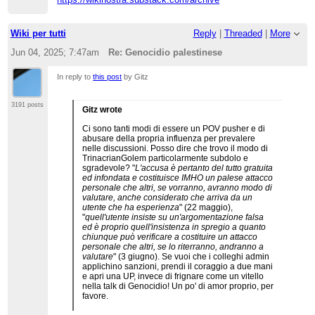
da... Superspritz!!! roba da non crederci.
Wiki per tutti
Reply
|
Threaded
|
More
Jun 04, 2025; 7:47am
Re: Genocidio palestinese
In reply to
this post
by Gitz
3191 posts
Gitz wrote
Ci sono tanti modi di essere un POV pusher e di
abusare della propria influenza per prevalere
nelle discussioni. Posso dire che trovo il modo di
TrinacrianGolem particolarmente subdolo e
sgradevole? "
L'accusa è pertanto del tutto gratuita
ed infondata e costituisce IMHO un palese attacco
personale che altri, se vorranno, avranno modo di
valutare, anche considerato che arriva da un
utente che ha esperienza
" (22 maggio),
"
quell'utente insiste su un'argomentazione falsa
ed è proprio quell'insistenza in spregio a quanto
chiunque può verificare a costituire un attacco
personale che altri, se lo riterranno, andranno a
valutare
" (3 giugno). Se vuoi che i colleghi admin
applichino sanzioni, prendi il coraggio a due mani
e apri una UP, invece di frignare come un vitello
nella talk di Genocidio! Un po' di amor proprio, per
favore.