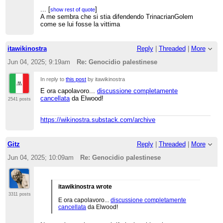
Peraltro non sono sicuro che la seconda volta si
riferisse a Hominis, il quale è appena
...
[
]
show rest of quote
intervenuto
per dargli due (civili, approriate)
A me sembra che si stia difendendo TrinacrianGolem
sberle. Avevo inteso che la seconda volta TG si
come se lui fosse la vittima
riferisse a IvanScrooge98, non a Hominis, ma
probabilmente sbagliavo io. IvanScrooge98 che,
tra l'altro, abbandona il merito della discussione
itawikinostra
Reply
|
Threaded
|
More
dopo aver ricevuto l'
ennesima lezioncina
su
quanto è importante su it.wiki la wikiquette, i toni
Jun 04, 2025; 9:19am
Re: Genocidio palestinese
pacati e rispettosi, assumere la buona fede, ecc.,
da... Superspritz!!! roba da non crederci.
In reply to
this post
by itawikinostra
E ora capolavoro...
discussione completamente
cancellata
da Elwood!
2541 posts
https://wikinostra.substack.com/archive
Gitz
Reply
|
Threaded
|
More
Jun 04, 2025; 10:09am
Re: Genocidio palestinese
itawikinostra wrote
3311 posts
E ora capolavoro...
discussione completamente
cancellata
da Elwood!