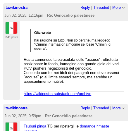
itawikinostra
Reply
|
Threaded
|
More
Jun 02, 2025; 12:16pm
Re: Genocidio palestinese
Gitz wrote
2541 posts
hai ragione su tutto. Non so perché, ma leggeco
"Crimini internazionali" come se fosse "Crimini di
guerra".
Resta comunque la paraculata delle "accuse", oltretutto
posizionate in fondo, immagino con grande gioia dei vari
POV pushers negazionisti del genocidio.
Concordo con te, nei titoli dei paragrafi non deve esserci
"accuse" (o al limite esserci sempre, ma sarebbe un
appesantimento inutile).
https://wikinostra.substack.com/archive
itawikinostra
Reply
|
Threaded
|
More
Jun 02, 2025; 9:59pm
Re: Genocidio palestinese
Tsuburi pinga
TG per ripetergli le
domande rimaste
inevase
: