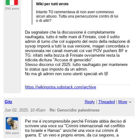
Wiki per tutti wrote
2541 posts
Intanto TG rammentava di non aver commesso
alcun abuso. Tutta una persecuzione contro di lui
o di altri?
Da segnalare che la discussione è completamente
naufragata, tutto è nelle mani di Friniate, cioè il solito
admin di turno che col supporto del resto della redazione di
sysop imporrà a tutti la sua versione, magari concordata o
revisionata nei canali riservati coi vari POV pushers BF e
TG: infatti nella bozza di Friniate ovviamente resta la
ridicola dicitura "Accuse di genocidio".
Stesso discorso col 2025: tutto naufragato per mantenere
lo status quo imposto da un admin.
No ma gli admin non sono utenti speciali eh 🤣
https://wikinostra.substack.com/archive
Gitz
Reply
|
Threaded
|
More
Jun 02, 2025; 10:45am
Re: Genocidio palestinese
Per me è incomprensibile perché Friniate abbia deciso di
scrivere una voce sui "Crimini internazionali nel conflitto
tra Israele e Hamas" anziché una voce sui crimini di
3311 posts
guerra. E' un vero e proprio errore, da cui seguono, a