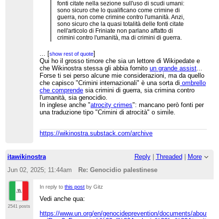
fonti citate nella sezione sull'uso di scudi umani:
sono sicuro che lo qualificano come crimine di
guerra, non come crimine contro l'umanità. Anzi,
sono sicuro che la quasi totalità delle fonti citate
nell'articolo di Friniate non parlano affatto di
crimini contro l'umanità, ma di crimini di guerra.
Ovviamente la voce sui crimini contro
...
[
]
show rest of quote
l'umanità/crimini di guerra non esclude la
Qui ho il grosso timore che sia un lettore di Wikipedate e
necessità di una voce sul genocidio, cui infatti si
che Wikinostra stessa gli abbia fornito
un grande assist
...
rinvia nella sezione "Accuse di genocidio". E'
Forse ti sei perso alcune mie considerazioni, ma da quello
misterioso perché si parli di "accuse" solo per il
che capisco "Crimini internazionali" è una sorta di
ombrello
genocidio e non anche per i crimini contro
che comprende
sia crimini di guerra, sia crimina contro
l'umanità. Se il ragionamento (fallace) è che
l'umanità, sia genocidio.
parlare di "genocidio" implica che il genocidio è
In inglese anche "
atrocity crimes
": mancano però fonti per
un fatto certo, anziché un'opinione, allora lo
una traduzione tipo "Crimini di atrocità" o simile.
stesso ragionamento dovrebbe applicarsi ai
crimini contro l'umanità: che Isreale e Hamas ne
abbiano commessi è un'opinione, non un fatto
https://wikinostra.substack.com/archive
certo, posto che per "fatto certo" qui si intenda
qualcosa di non controverso, e/o su cui sono
intervenute sentenze passate in giudicato
pronunciate da giudici indipendenti.
itawikinostra
Reply
|
Threaded
|
More
Tutto è mal fatto e incoerente. Il punto
Jun 02, 2025; 11:44am
Re: Genocidio palestinese
fondamentale è che it.wiki non è in grado di
ospitare una discussione formale, produttiva di un
In reply to
this post
by Gitz
consenso (sebbene precario e rivedibile in
futuro), sulla questione "genocidio vs accuse di
Vedi anche qua:
genocidio". L'unica cosa che può fare è produrre
2541 posts
una sbrodolata tremenda in cui decine di utenti
https://www.un.org/en/genocideprevention/documents/about-
parlano di tutto e il contrario di tutto, e alla fine