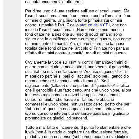
cascata, innumerevoli altri errori.
Per dirne uno: c'è una sezione sull'uso di scudi umani. Ma
l'uso di scudi umani non è un crimine contro l'umanità: è un
crimine di guerra. Una buona fonte primaria sui crimini
contro l'umanità è l'art. 7 dello
statuto della CPI
, che non
include l'uso di scudi umani. Non controllo nemmeno le
fonti citate nella sezione sull'uso di scudi umani: sono
sicuro che lo qualificano come crimine di guerra, non come
crimine contro l'umanità. Anzi, sono sicuro che la quasi
totalità delle fonti citate nell'articolo di Friniate non parlano
affatto di crimini contro l'umanità, ma di crimini di guerra.
Ovviamente la voce sui crimini contro l'umanità/crimini di
guerra non esclude la necessità di una voce sul genocidio,
cui infatti si rinvia nella sezione "Accuse di genocidio". E'
misterioso perché si parli di "accuse" solo per il genocidio
e non anche per i crimini contro l'umanità. Se il
ragionamento (fallace) è che parlare di "genocidio" implica
che il genocidio è un fatto certo, anziché un'opinione, allora
lo stesso ragionamento dovrebbe applicarsi ai crimini
contro l'umanità: che Isreale e Hamas ne abbiano
commessi è un'opinione, non un fatto certo, posto che per
"fatto certo" qui si intenda qualcosa di non controverso,
e/o su cui sono intervenute sentenze passate in giudicato
pronunciate da giudici indipendenti.
Tutto è mal fatto e incoerente. Il punto fondamentale è che
it.wiki non è in grado di ospitare una discussione formale,
produttiva di un consenso (sebbene precario e rivedibile in