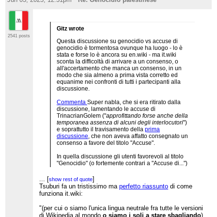
Gitz wrote
2541 posts
Questa discussione su genocidio vs accuse di
genocidio è tormentosa ovunque ha luogo - lo è
stata e forse lo è ancora su en.wiki - ma it.wiki
sconta la difficoltà di arrivare a un consenso, o
all'accertamento che manca un consenso, in un
modo che sia almeno a prima vista corretto ed
equanime nei confronti di tutti i partecipanti alla
discussione.
Commenta
Super nabla, che si era ritirato dalla
discussione, lamentando le accuse di
TrinacrianGolem ("
approfittando forse anche della
temporanea assenza di alcuni degli interlocutori
")
e soprattutto il travisamento della
prima
discussione
, che non aveva affatto consegnato un
consenso a favore del titolo "Accuse".
In quella discussione gli utenti favorevoli al titolo
"Genocidio" (o fortemente contrari a "Accuse di...")
erano 5: IvanScrooge98, Amurdad,
SkorpioDecano, Super nabla e Actormusicus (pur
...
[
]
show rest of quote
non proponendo esplicitamente "Genocidio", era
Tsuburi fa un tristissimo ma
perfetto riassunto
di come
...
[
]
show rest of quote
fortemente contrario a "Accuse di..." e suggeriva
funziona it.wiki:
alternative più neutrali che non implicassero solo
"accuse"). Gli utenti favorevoli al titolo "Accuse
"(per cui o siamo l'unica lingua neutrale fra tutte le versioni
di..." erano 6: TrinacrianGolem, Carlo Dani,
di Wikipedia al mondo
o siamo i soli a stare sbagliando
)