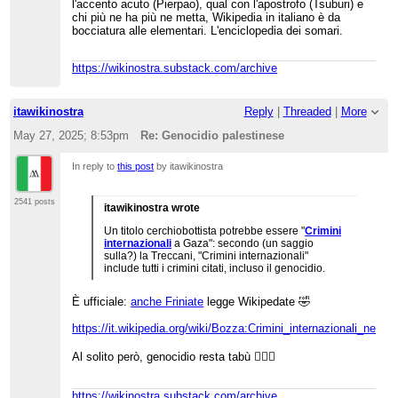
l'accento acuto (Pierpao), qual con l'apostrofo (Tsuburi) e
chi più ne ha più ne metta, Wikipedia in italiano è da
bocciatura alle elementari. L'enciclopedia dei somari.
https://wikinostra.substack.com/archive
itawikinostra
Reply
|
Threaded
|
More
May 27, 2025; 8:53pm
Re: Genocidio palestinese
In reply to
this post
by itawikinostra
2541 posts
itawikinostra wrote
Un titolo cerchiobottista potrebbe essere "
Crimini
internazionali
a Gaza": secondo (un saggio
sulla?) la Treccani, "Crimini internazionali"
include tutti i crimini citati, incluso il genocidio.
È ufficiale:
anche Friniate
legge Wikipedate 🤣
https://it.wikipedia.org/wiki/Bozza:Crimini_internazionali_nel_
Al solito però, genocidio resta tabù 🤷🏻‍♂️
https://wikinostra.substack.com/archive