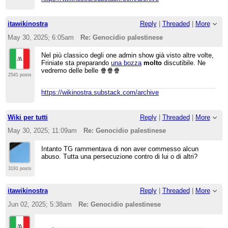
itawikinostra
Reply
|
Threaded
|
More
May 30, 2025; 6:05am
Re: Genocidio palestinese
Nel più classico degli one admin show già visto altre volte,
Friniate sta preparando
una bozza
molto
discutibile. Ne
vedremo delle belle 🍿🍿🍿
2541 posts
https://wikinostra.substack.com/archive
Wiki per tutti
Reply
|
Threaded
|
More
May 30, 2025; 11:09am
Re: Genocidio palestinese
Intanto TG rammentava di non aver commesso alcun
abuso. Tutta una persecuzione contro di lui o di altri?
3191 posts
itawikinostra
Reply
|
Threaded
|
More
Jun 02, 2025; 5:38am
Re: Genocidio palestinese