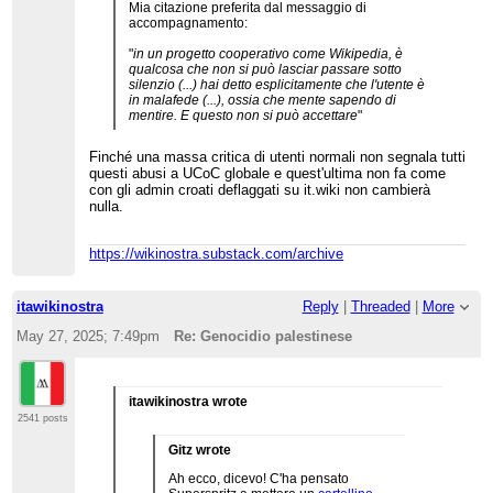
Mia citazione preferita dal messaggio di
accompagnamento:
"
in un progetto cooperativo come Wikipedia, è
qualcosa che non si può lasciar passare sotto
silenzio (...) hai detto esplicitamente che l'utente è
in malafede (...), ossia che mente sapendo di
mentire. E questo non si può accettare
"
Finché una massa critica di utenti normali non segnala tutti
questi abusi a UCoC globale e quest'ultima non fa come
con gli admin croati deflaggati su it.wiki non cambierà
nulla.
https://wikinostra.substack.com/archive
itawikinostra
Reply
|
Threaded
|
More
May 27, 2025; 7:49pm
Re: Genocidio palestinese
itawikinostra wrote
2541 posts
Gitz wrote
Ah ecco, dicevo! C'ha pensato