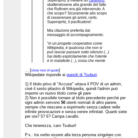
Superspritz a mettere un
cartellino
,
sbattendosene alla grande del fatto
che Ruthven era già intervenuto. A
che scopo? Sicuramente allo scopo
di rasserenare gli animi, certo.
Superspritz, il pacificatore!
Mia citazione preferita dal
messaggio di accompagnamento:
"
in un progetto cooperativo come
Wikipedia, è qualcosa che non si
può lasciar passare sotto silenzio (...)
hai detto esplicitamente che l'utente
è in malafede (...), ossia che mente
sapendo di mentire. E questo non si
può accettare
"
...
[
]
show rest of quote
Wikipedate risponde ai
quesiti di Tsuburi
:
Finché una massa critica di utenti normali non
1) Il titolo privo di "Accuse" urtava il POV di un admin,
segnala tutti questi abusi a UCoC globale e
cioè il sesto pilastro di Wikipedia, quindi l'admin può
quest'ultima non fa come con gli admin croati
imporre un nuovo titolo come gli pare
deflaggati su it.wiki non cambierà nulla.
2) Non è possibile tornare al titolo precedente perché per
ogni admin servono
50
utenti normali di altro parere,
sempre che riescano a esprimerlo senza cadere nelle
infinite provocazioni e senza venire infinitati. Quanti siete
per ora? 5? 6? Campa cavallo.
Che tenerezza, caro Tsuburi!
P.s.: tra verbo essere alla terza persona singolare con