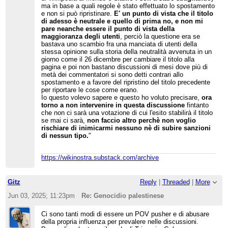
Friniate (che in seguito ha cambiato opinione),
ma in base a quali regole è stato effettuato lo spostamento
Ornamento della Cultura, Amarvudol e
e non si può ripristinare.
E' un punto di vista che il titolo
AttoRenato.
di adesso è neutrale e quello di prima no, e non mi
pare neanche essere il punto di vista della
Effettivamente, è difficile descrivere "6 contro 5"
maggioranza degli utenti
, perciò la questione era se
come un WP:CONSENSO (sebbene tra quei 6 ci
fossero ben tre admin).
bastava uno scambio fra una manciata di utenti della
stessa opinione sulla storia della neutralità avvenuta in un
Segue un
commmento
di IvanScrooge98, che
giorno come il 26 dicembre per cambiare il titolo alla
parla di clima intimidatorio e di strapotere
pagina e poi non bastano discussioni di mesi dove più di
editoriale degli admin: "
c’è chi può far tutto e chi
metà dei commentatori si sono detti contrari allo
non può far niente
". Avranno il coraggio di
spostamento e a favore del ripristino del titolo precedente
bloccarlo per attacchi personali? Qualcuno gli
per riportare le cose come erano.
metterà il terzo cartellino giallo? Vedremo.
Io questo volevo sapere e questo ho voluto precisare,
ora
torno a non intervenire in questa discussione
fintanto
che non ci sarà una votazione di cui l'esito stabilirà il titolo
se mai ci sarà,
non faccio altro perchè non voglio
rischiare di inimicarmi nessuno nè di subire sanzioni
di nessun tipo.
"
https://wikinostra.substack.com/archive
Gitz
Reply
|
Threaded
|
More
Jun 03, 2025; 11:23pm
Re: Genocidio palestinese
Ci sono tanti modi di essere un POV pusher e di abusare
della propria influenza per prevalere nelle discussioni.