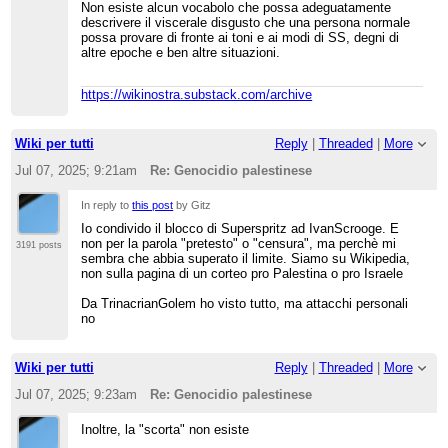
lo ha bloccato dopo aver
striccato e
Non esiste alcun vocabolo che possa adeguatamente
commentato
("
Questo atteggiamento a metà tra il
descrivere il viscerale disgusto che una persona normale
vittimismo e il complottismo da social a tiro ad
possa provare di fronte ai toni e ai modi di SS, degni di
alzo zero usato per giustificare che si accettino
altre epoche e ben altre situazioni.
argomenti solo a senso unico, qua non si usa
").
Nel commento rimosso da Pierpao, IvanScrooge
https://wikinostra.substack.com/archive
richiamava l'attenzione sul fatto che
TrinacrianGolem, in un
commento
eccezionalmente infelice, aveva
provato a "dimostrare" l'inesistenza di un
Wiki per tutti
Reply
|
Threaded
|
More
genocidio a Gaza (aka, ricerca originale) con
Jul 07, 2025; 9:21am
Re: Genocidio palestinese
l'argomento secondo cui la popolazione
palestinese sarebbe in aumento: "
a latere farei
notare che saremmo di fronte al primo caso di
In reply to
this post
by Gitz
"genocidio" di una popolazione che invece di
diminuire aumenta (dati ANP)
". Peccato che i "
dati
Io condivido il blocco di Superspritz ad IvanScrooge. E
ANP
" condivisi da TrinacrianGolem fossero del
non per la parola "pretesto" o "censura", ma perchè mi
3191 posts
maggio 2021 e contenessero una stima anteriore
sembra che abbia superato il limite. Siamo su Wikipedia,
alla guerra di Gaza.
non sulla pagina di un corteo pro Palestina o pro Israele
Direi che, a fronte di un commento e una fonte di
Da TrinacrianGolem ho visto tutto, ma attacchi personali
questo tipo, parlare di "pretesto" non è un attacco
no
personale ma una descrizione accurata; e
l'atteggiamento corporativo degli admin su quella
pagina di discussione è palese. Ricordo che
TrinacrianGolem ha potuto spostare il titolo contro
Wiki per tutti
Reply
|
Threaded
|
More
il consenso di una discussione linkata al Bar,
Jul 07, 2025; 9:23am
Re: Genocidio palestinese
mentre Sottiletta che ha ripristinato il vecchio titolo
si è preso
3 giorni di blocco
.
Inoltre, la "scorta" non esiste