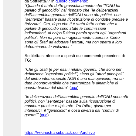
da Sottiletta77 in
questo commento
:
"Quando è stato detto grossolanamente che "l'ONU ha
parlato di genocidio" hai risposto che "le deliberazioni
dell'assemblea generale dell'ONU sono atti politici, non
"sentenze" basate sulla ricostruzione di condotte precise e
tipizzate". Ora, dopo che ti è stato fatto notare che a
parlare di genocidio sono state le commissioni
indipendenti, di colpo l'ultima parola spetta agli "organismi
politici". Non mi pare un ragionamento coerente. Certo,
sono gli Stati ad adottare i trattati, ma non spetta a loro
determinarne le violazioni."
Sottiletta si riferisce a questi due commenti precedenti di
TG:
"Che gli Stati (e per essi i relativi governi, che sono per
definizione "organismi politici") siano gli "attori principali"
del diritto internazionale NON è una mia opinione, ma un
dato incontrovertibile che caratterizza le dinamiche di
questa branca del diritto"
(
qua
)
"le deliberazioni dell'assemblea generale dell'ONU sono atti
politici, non "sentenze" basate sulla ricostruzione di
condotte precise e tipizzate. Tra l'altro, giusto per
intenderci, il "genocidio" è cosa diversa dai "crimini di
guerra""
(
qua
)
https://wikinostra.substack.com/archive