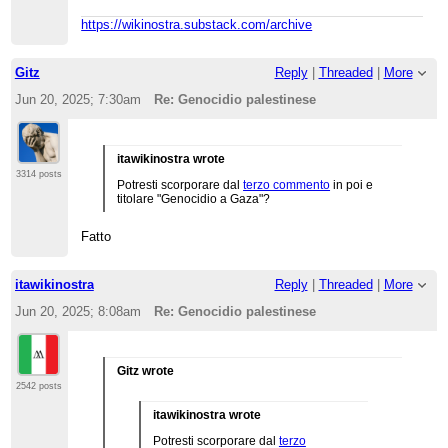
https://wikinostra.substack.com/archive
Gitz
Reply
|
Threaded
|
More
Jun 20, 2025; 7:30am
Re: Genocidio palestinese
itawikinostra wrote
3314 posts
Potresti scorporare dal
terzo commento
in poi e
titolare "Genocidio a Gaza"?
Fatto
itawikinostra
Reply
|
Threaded
|
More
Jun 20, 2025; 8:08am
Re: Genocidio palestinese
Gitz wrote
2542 posts
itawikinostra wrote
Potresti scorporare dal
terzo