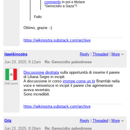
commento
in poi e titolare
"Genocidio a Gaza"?
Fatto
Ottimo, grazie :-)
https://wikinostra.substack.com/archive
itawikinostra
Reply
|
Threaded
|
More
Jun 23, 2025; 8:12am
Re: Genocidio palestinese
Discussione dirottata
sulla opportunità di inserire il parere
di Liliana Segre in incipit.
A discussione in corso
irrompe come un tir
Bramfab nella
2542 posts
voce e reinserisce in incipit il parere che agrimensore
aveva revertato.
Sono incredibili.
https://wikinostra.substack.com/archive
Gitz
Reply
|
Threaded
|
More
Jun 23, 2025; 8:29am
Re: Genocidio palestinese