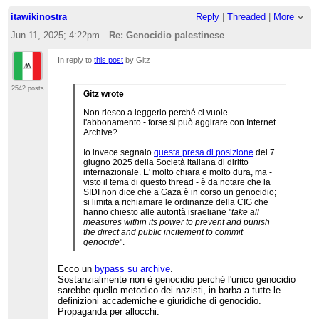
itawikinostra
Reply
|
Threaded
|
More
Jun 11, 2025; 4:22pm
Re: Genocidio palestinese
In reply to
this post
by Gitz
2542 posts
Gitz wrote
Non riesco a leggerlo perché ci vuole
l'abbonamento - forse si può aggirare con Internet
Archive?
Io invece segnalo
questa presa di posizione
del 7
giugno 2025 della Società italiana di diritto
internazionale. E' molto chiara e molto dura, ma -
visto il tema di questo thread - è da notare che la
SIDI non dice che a Gaza è in corso un genocidio;
si limita a richiamare le ordinanze della CIG che
hanno chiesto alle autorità israeliane "
take all
measures within its power to prevent and punish
the direct and public incitement to commit
genocide
".
Ecco un
bypass su archive
.
Sostanzialmente non è genocidio perché l'unico genocidio
sarebbe quello metodico dei nazisti, in barba a tutte le
definizioni accademiche e giuridiche di genocidio.
Propaganda per allocchi.