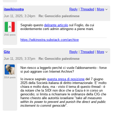
itawikinostra
Reply
|
Threaded
|
More
Jun 11, 2025; 3:24pm
Re: Genocidio palestinese
Segnalo questo
delirante articolo
sul Foglio, da cui
evidentemente certi admin attingono a piene mani.
2542 posts
https://wikinostra.substack.com/archive
Gitz
Reply
|
Threaded
|
More
Jun 11, 2025; 3:37pm
Re: Genocidio palestinese
Non riesco a leggerlo perché ci vuole l'abbonamento - forse
si può aggirare con Internet Archive?
3314 posts
Io invece segnalo
questa presa di posizione
del 7 giugno
2025 della Società italiana di diritto internazionale. E' molto
chiara e molto dura, ma - visto il tema di questo thread - è
da notare che la SIDI non dice che a Gaza è in corso un
genocidio; si limita a richiamare le ordinanze della CIG che
hanno chiesto alle autorità israeliane "
take all measures
within its power to prevent and punish the direct and public
incitement to commit genocide
".