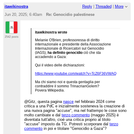
itawikinostra
Reply
|
Threaded
|
More
Jun 20, 2025; 6:40am
Re: Genocidio palestinese
itawikinostra wrote
2542 posts
Melanie O'Brien, professoressa di diritto
internazionale e presidente della Associazione
Internazionale di Ricercatori sul Genocidio
(IAGS),
ha definito genocidio
ciò che sta
accadendo a Gaza:
Qui il video delle dichiarazioni:
https://www.youtube.com/watch?v=TcZ6F36VWAQ
Ma chi siamo noi e questa gentaglia per
contraddire il sommo TrinacrianGolem?
Povera Wikipedia.
@Gitz, questa pagina
nasce
nel febbraio 2024 come
critica a una PdC e inizialmente sosteneva la creazione di
una nuova pagina "accuse", ma nel frattempo le cose sono
molto cambiate e dal
terzo commento
(maggio 2025) è
diventata tutt'altro, cioè una critica proprio al titolo
"accuse" imposto da TG. Potresti scorporare dal
terzo
commento
in poi e titolare "Genocidio a Gaza"?