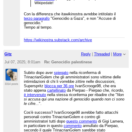
Wikipedate!
Con la differenza che itawikinostra avrebbe intitolato il
terzo paragrafo
"Genocidio a Gaza", e non "Accuse di
genocidio."
Tempo al tempo.
https://wikinostra.substack.com/archive
Gitz
Reply
|
Threaded
|
More
Jul 07, 2025; 8:01am
Re: Genocidio palestinese
Subito dopo aver
spiegato
nella riconferma di
TrinacrianGolem che gli amministratori sono vittime delle
intimidazioni di chi li vorrebbe zittire nelle discussioni,
3314 posts
Superspritz
blocca per 36 ore
IvanScrooge98, che era
stato appena
cartellinato
da Pierpao - Pierpao che, ricordo,
è intervenuto
nella stessa riconferma per ribadire che "
Non
si accusa qui una nazione di genocidio quando non ci sono
le cifre...
".
Cos'è successo? IvanScrooge98 avrebbe fatto attacchi
personali contro TrinacrianGolem e contro gli
amministratori tutti dopo
questo commento
di Gigi Lamera,
in particolare in questo
commento
annullato da Pierpao,
secondo il quale TrinacrianGolem sarebbe stato