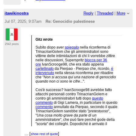
itawikinostra
Reply
|
Threaded
|
More
Jul 07, 2025; 9:07am
Re: Genocidio palestinese
Gitz wrote
2542 posts
Subito dopo aver
spiegato
nella riconferma di
TrinacrianGolem che gli amministratori sono
vittime delle intimidazioni di chi li vorrebbe zittire
nelle discussioni, Superspritz
blocca per 36
ore
IvanScrooge98, che era stato appena
cartellinato
da Pierpao - Pierpao che, ricordo,
è
intervenuto
nella stessa riconferma per ribadire
che "
Non si accusa qui una nazione di genocidio
quando non ci sono le cifre...
".
Cos'è successo? IvanScrooge98 avrebbe fatto
attacchi personali contro TrinacrianGolem e
contro gli amministratori tutti dopo
questo
commento
di Gigi Lamera, in particolare in questo
commento
annullato da Pierpao, secondo il quale
TrinacrianGolem sarebbe stato "
pretestuoso
",
"
Una cosa molto grave da parte di un
amministratore
", che può fare perché gode della
"
scorta
" dei colleghi. Dopodiché è arrivato il
cartellino di Pierpao, IvanScrooge
si è
lamentato
di essere stato censurato e Superspritz
...
[
]
show rest of quote