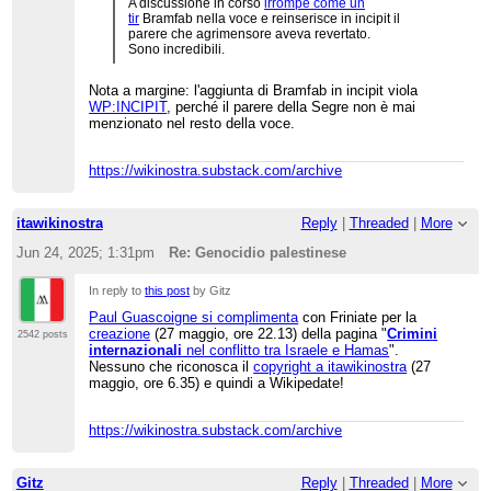
A discussione in corso
irrompe come un
tir
Bramfab nella voce e reinserisce in incipit il
parere che agrimensore aveva revertato.
Sono incredibili.
Nota a margine: l'aggiunta di Bramfab in incipit viola
WP:INCIPIT
, perché il parere della Segre non è mai
menzionato nel resto della voce.
https://wikinostra.substack.com/archive
itawikinostra
Reply
|
Threaded
|
More
Jun 24, 2025; 1:31pm
Re: Genocidio palestinese
In reply to
this post
by Gitz
Paul Guascoigne si complimenta
con Friniate per la
creazione
(27 maggio, ore 22.13) della pagina "
Crimini
2542 posts
internazionali
nel conflitto tra Israele e Hamas
".
Nessuno che riconosca il
copyright a itawikinostra
(27
maggio, ore 6.35) e quindi a Wikipedate!
https://wikinostra.substack.com/archive
Gitz
Reply
|
Threaded
|
More