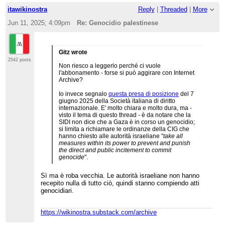
itawikinostra
Reply
|
Threaded
|
More
Jun 11, 2025; 4:09pm
Re: Genocidio palestinese
Gitz wrote
2542 posts
Non riesco a leggerlo perché ci vuole
l'abbonamento - forse si può aggirare con Internet
Archive?
Io invece segnalo
questa presa di posizione
del 7
giugno 2025 della Società italiana di diritto
internazionale. E' molto chiara e molto dura, ma -
visto il tema di questo thread - è da notare che la
SIDI non dice che a Gaza è in corso un genocidio;
si limita a richiamare le ordinanze della CIG che
hanno chiesto alle autorità israeliane "
take all
measures within its power to prevent and punish
the direct and public incitement to commit
genocide
".
Sì ma è roba vecchia. Le autorità israeliane non hanno
recepito nulla di tutto ciò, quindi stanno compiendo atti
genocidiari.
https://wikinostra.substack.com/archive