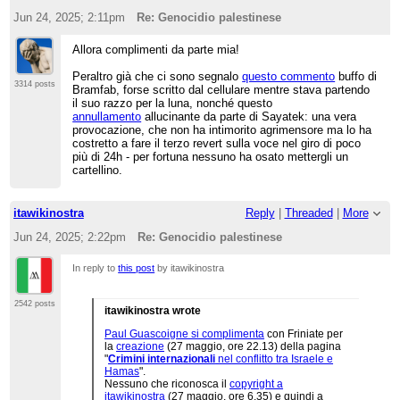
Jun 24, 2025; 2:11pm
Re: Genocidio palestinese
Allora complimenti da parte mia!
Peraltro già che ci sono segnalo
questo commento
buffo di
3314 posts
Bramfab, forse scritto dal cellulare mentre stava partendo
il suo razzo per la luna, nonché questo
annullamento
allucinante da parte di Sayatek: una vera
provocazione, che non ha intimorito agrimensore ma lo ha
costretto a fare il terzo revert sulla voce nel giro di poco
più di 24h - per fortuna nessuno ha osato mettergli un
cartellino.
itawikinostra
Reply
|
Threaded
|
More
Jun 24, 2025; 2:22pm
Re: Genocidio palestinese
In reply to
this post
by itawikinostra
2542 posts
itawikinostra wrote
Paul Guascoigne si complimenta
con Friniate per
la
creazione
(27 maggio, ore 22.13) della pagina
"
Crimini internazionali
nel conflitto tra Israele e
Hamas
".
Nessuno che riconosca il
copyright a
itawikinostra
(27 maggio, ore 6.35) e quindi a