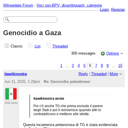
Wikipedate Forum
›
Voci non-BPV, disambiguanti, categorie
Login
Register
Genocidio a Gaza
Classic
List
Threaded
300 messages
Options
1
...
3
4
5
6
7
8
9
...
15
itawikinostra
Reply
|
Threaded
|
More
Jun 11, 2025; 1:29pm
Re: Genocidio palestinese
itawikinostra wrote
2542 posts
Poi c'è anche TG che prima esclude il parere
degli Stati e poi li reinserisce quando altri lo
contraddicono e mettono alle strette.
Questa incoerenza pretenziosa di TG è stata evidenziata