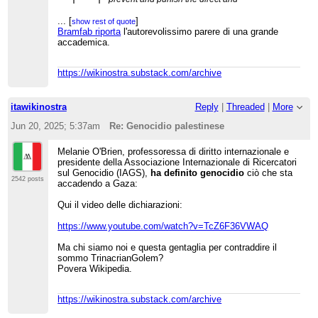
public incitement to commit
genocide
".
...
[
]
show rest of quote
Bramfab riporta
l'autorevolissimo parere di una grande
accademica.
Ecco un
bypass su archive
.
Sostanzialmente non è genocidio perché l'unico
genocidio sarebbe quello metodico dei nazisti, in
https://wikinostra.substack.com/archive
barba a tutte le definizioni accademiche e
giuridiche di genocidio. Propaganda per allocchi.
itawikinostra
Reply
|
Threaded
|
More
Jun 20, 2025; 5:37am
Re: Genocidio palestinese
Melanie O'Brien, professoressa di diritto internazionale e
presidente della Associazione Internazionale di Ricercatori
sul Genocidio (IAGS),
ha definito genocidio
ciò che sta
2542 posts
accadendo a Gaza:
Qui il video delle dichiarazioni:
https://www.youtube.com/watch?v=TcZ6F36VWAQ
Ma chi siamo noi e questa gentaglia per contraddire il
sommo TrinacrianGolem?
Povera Wikipedia.
https://wikinostra.substack.com/archive