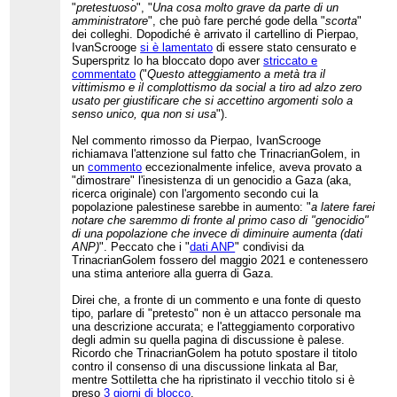
"
pretestuoso
", "
Una cosa molto grave da parte di un
amministratore
", che può fare perché gode della "
scorta
"
dei colleghi. Dopodiché è arrivato il cartellino di Pierpao,
IvanScrooge
si è lamentato
di essere stato censurato e
Superspritz lo ha bloccato dopo aver
striccato e
commentato
("
Questo atteggiamento a metà tra il
vittimismo e il complottismo da social a tiro ad alzo zero
usato per giustificare che si accettino argomenti solo a
senso unico, qua non si usa
").
Nel commento rimosso da Pierpao, IvanScrooge
richiamava l'attenzione sul fatto che TrinacrianGolem, in
un
commento
eccezionalmente infelice, aveva provato a
"dimostrare" l'inesistenza di un genocidio a Gaza (aka,
ricerca originale) con l'argomento secondo cui la
popolazione palestinese sarebbe in aumento: "
a latere farei
notare che saremmo di fronte al primo caso di "genocidio"
di una popolazione che invece di diminuire aumenta (dati
ANP)
". Peccato che i "
dati ANP
" condivisi da
TrinacrianGolem fossero del maggio 2021 e contenessero
una stima anteriore alla guerra di Gaza.
Direi che, a fronte di un commento e una fonte di questo
tipo, parlare di "pretesto" non è un attacco personale ma
una descrizione accurata; e l'atteggiamento corporativo
degli admin su quella pagina di discussione è palese.
Ricordo che TrinacrianGolem ha potuto spostare il titolo
contro il consenso di una discussione linkata al Bar,
mentre Sottiletta che ha ripristinato il vecchio titolo si è
preso
3 giorni di blocco
.