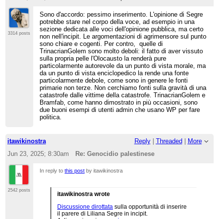
Sono d'accordo: pessimo inserimento. L'opinione di Segre
potrebbe stare nel corpo della voce, ad esempio in una
sezione dedicata alle voci dell'opinione pubblica, ma certo
3314 posts
non nell'incipit. Le argomentazioni di agrimensore sul punto
sono chiare e cogenti. Per contro, quelle di
TrinacrianGolem sono molto deboli: il fatto di aver vissuto
sulla propria pelle l'Olocausto la renderà pure
particolarmente autorevole da un punto di vista morale, ma
da un punto di vista enciclopedico la rende una fonte
particolarmente debole, come sono in genere le fonti
primarie non terze. Non cerchiamo fonti sulla gravità di una
catastrofe dalle vittime della catastrofe. TrinacrianGolem e
Bramfab, come hanno dimostrato in più occasioni, sono
due buoni esempi di utenti admin che usano WP per fare
politica.
itawikinostra
Reply
|
Threaded
|
More
Jun 23, 2025; 8:30am
Re: Genocidio palestinese
In reply to
this post
by itawikinostra
2542 posts
itawikinostra wrote
Discussione dirottata
sulla opportunità di inserire
il parere di Liliana Segre in incipit.