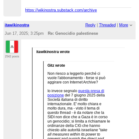
https://wikinostra.substack.com/archive
itawikinostra
Reply
|
Threaded
|
More
Jun 17, 2025; 3:25pm
Re: Genocidio palestinese
itawikinostra wrote
2542 posts
Gitz wrote
Non riesco a leggerlo perché ci
vuole l'abbonamento - forse si può
aggirare con Internet Archive?
Io invece segnalo
questa presa di
posizione
del 7 giugno 2025 della
Società italiana di diritto
internazionale. E' molto chiara e
molto dura, ma - visto il tema di
questo thread - è da notare che la
SIDI non dice che a Gaza è in corso
un genocidio; si limita a richiamare le
ordinanze della CIG che hanno
chiesto alle autorità israeliane "
take
all measures within its power to
prevent and punish the direct and