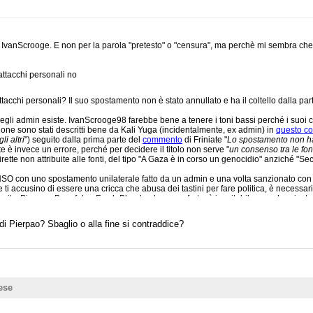
ad IvanScrooge. E non per la parola "pretesto" o "censura", ma perchè mi sembra che 
attacchi personali no
chi personali? Il suo spostamento non è stato annullato e ha il coltello dalla parte
degli admin esiste. IvanScrooge98 farebbe bene a tenere i toni bassi perché i suoi 
stione sono stati descritti bene da Kali Yuga (incidentalmente, ex admin) in
questo c
i altri
") seguito dalla prima parte del
commento
di Friniate "
Lo spostamento non ha 
e è invece un errore, perché per decidere il titolo non serve "
un consenso tra le font
rette non attribuite alle fonti, del tipo "A Gaza è in corso un genocidio" anziché "S
con uno spostamento unilaterale fatto da un admin e una volta sanzionato con un 
che ti accusino di essere una cricca che abusa dei tastini per fare politica, è neces
spritz, Pierpao, Bramfab e Fresh Blood a dare manforte, è inevitabile e anche giusto 
del comportamento degli admin indiscriminatamente.
di Pierpao? Sbaglio o alla fine si contraddice?
ese