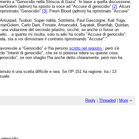
ento a "Genocidio nella Striscia di Gaza". In base a quella discussione,
crianGolem (admin) ha sposto la voce ad "Accuse di genocidio"
[2]
. Alcuni
ripristinato "Genocidio"
[3]
, Fresh Blood (admin) ha ripristinato "Accuse"
Amurpad, Tsuburi, Super nabla, Sottiletta, Paul Gascoigne, Kali Yuga,
acrianGolem, Carlo Dani, Friniate, Amarvudol, Sayatek, Bramfab, Quinlan,
 una violazione del secondo pilastro, sicché, se anche ci fosse un
h.wiki... a quanto mi risulta, solo ru.wiki ha scelto "Accuse di genocidio".
a, sta a voi dimostrare il contrario ripristinando "Accuse"."
 favorevole a "Genocidio" e l'ha persino
scritto nel registro
; però s'è
urdo "Intenti di genocidio", che se si potesse ridere su queste cose,
genocidio", se non sbaglio l'ha anche detto chiaramente, però non ha
to è una scelta difficile e rara. Se l'IP 151 ha ragione, tra i 13
suale.
Reply
|
Threaded
|
More
 genocidio.