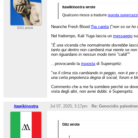
itawikinostra wrote
Qualcuno riesce a tradurre
questa supercazz
Neanche Fresh Blood
l'ha capita
("
non so se ho c
3311 posts
Nel frattempo, Kali Yuga lascia un
messaggio
sul
"
È una vicenda che normalmente dovrebbe lasciare
tanto qui dentro non cambierà mai niente se non 
non riguardano in nessun modo temi "caldi"
"
...provocando la
risposta
di Superspritz:
"
se il clima sta cambiando in peggio, non è per c
una certa prepotenza degna di social, forum e bl
Commento che a me fa sorridere perché se dovessi 
vista degli altri, non avrei dubbi: è Superspritz.
itawikinostra
Jul 07, 2025; 3:17pm
Re: Genocidio palestine
Gitz wrote