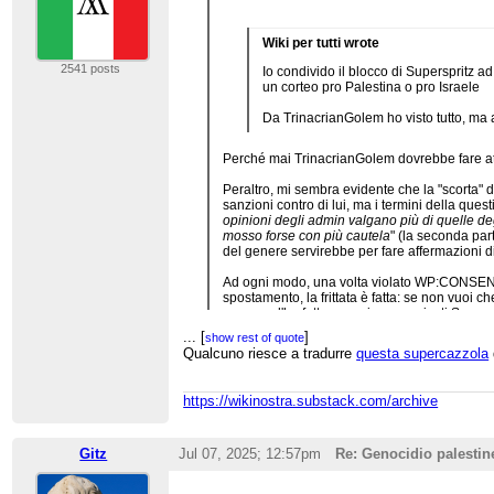
Wiki per tutti wrote
2541 posts
Io condivido il blocco di Superspritz 
un corteo pro Palestina o pro Israele
Da TrinacrianGolem ho visto tutto, ma 
Perché mai TrinacrianGolem dovrebbe fare attac
Peraltro, mi sembra evidente che la "scorta" 
sanzioni contro di lui, ma i termini della que
opinioni degli admin valgano più di quelle degl
mosso forse con più cautela
" (la seconda part
del genere servirebbe per fare affermazioni di
Ad ogni modo, una volta violato WP:CONSENSO 
spostamento, la frittata è fatta: se non vuoi 
nessuno l'ha fatto, e anzi sono arrivati Super
toni, faccia attacchi personali e si lamenti 
...
[
]
show rest of quote
Qualcuno riesce a tradurre
questa supercazzola
https://wikinostra.substack.com/archive
Gitz
Jul 07, 2025; 12:57pm
Re: Genocidio palestin