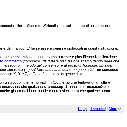
superato il limite. Siamo su Wikipedia, non sulla pagina di un corteo pro
rte del manico. E' facile essere sereni e distaccati in questa situazione.
i comomenti indignati non servano a niente e giustificano l'applicazione
to commento
(compreso "
da questa discussione stiamo dando l'idea che
ha seguito il metodo del consenso, e al posto di Trinacrian mi sarei
onti autorevoli (...) sul fatto che sia in corso un genocidio
": un consenso
 "Secondo X, Y e Z, a Gaza è in corso un genocidio).
n blocco l'utente non-admin (Sottiletta) che tentava di annullare
a, è necessario che qualcuno si preoccupi di annullare TrinacrianGolem.
 anche giusto (sebbene inutile e autolesionistico) che qualche utente
Reply
|
Threaded
|
More