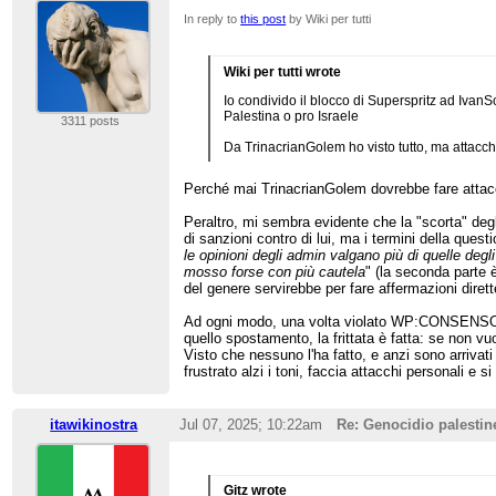
In reply to
this post
by Wiki per tutti
Wiki per tutti wrote
Io condivido il blocco di Superspritz ad Ivan
Palestina o pro Israele
3311 posts
Da TrinacrianGolem ho visto tutto, ma attacch
Perché mai TrinacrianGolem dovrebbe fare attacchi
Peraltro, mi sembra evidente che la "scorta" deg
di sanzioni contro di lui, ma i termini della ques
le opinioni degli admin valgano più di quelle degli 
mosso forse con più cautela
" (la seconda parte è
del genere servirebbe per fare affermazioni diret
Ad ogni modo, una volta violato WP:CONSENSO con
quello spostamento, la frittata è fatta: se non v
Visto che nessuno l'ha fatto, e anzi sono arrivat
frustrato alzi i toni, faccia attacchi personali 
itawikinostra
Jul 07, 2025; 10:22am
Re: Genocidio palestin
Gitz wrote