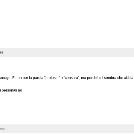
se
Scrooge. E non per la parola "pretesto" o "censura", ma perchè mi sembra che abbia 
i personali no
ese