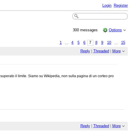
Login
Register
300 messages
Options
1
...
4
5
6
7
8
9
10
...
15
Reply
|
Threaded
|
More
superato il limite. Siamo su Wikipedia, non sulla pagina di un corteo pro
Reply
|
Threaded
|
More