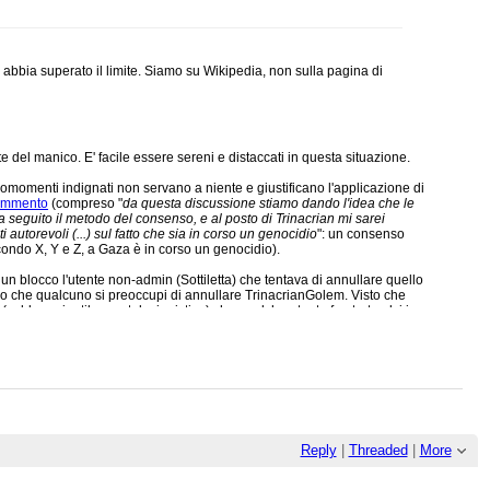
abbia superato il limite. Siamo su Wikipedia, non sulla pagina di
 del manico. E' facile essere sereni e distaccati in questa situazione.
comomenti indignati non servano a niente e giustificano l'applicazione di
ommento
(compreso "
da questa discussione stiamo dando l'idea che le
seguito il metodo del consenso, e al posto di Trinacrian mi sarei
i autorevoli (...) sul fatto che sia in corso un genocidio
": un consenso
econdo X, Y e Z, a Gaza è in corso un genocidio).
blocco l'utente non-admin (Sottiletta) che tentava di annullare quello
sario che qualcuno si preoccupi di annullare TrinacrianGolem. Visto che
(sebbene inutile e autolesionistico) che qualche utente frustrato alzi i
Reply
|
Threaded
|
More