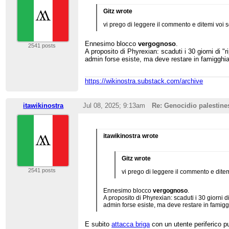
Gitz wrote
vi prego di leggere il commento e ditemi voi 
Ennesimo blocco
vergognoso
.
2541 posts
A proposito di Phyrexian: scaduti i 30 giorni di "
admin forse esiste, ma deve restare in famigghia
https://wikinostra.substack.com/archive
itawikinostra
Jul 08, 2025; 9:13am
Re: Genocidio palestine
itawikinostra wrote
Gitz wrote
2541 posts
vi prego di leggere il commento e dite
Ennesimo blocco
vergognoso
.
A proposito di Phyrexian: scaduti i 30 giorni d
admin forse esiste, ma deve restare in famigg
E subito
attacca briga
con un utente periferico p