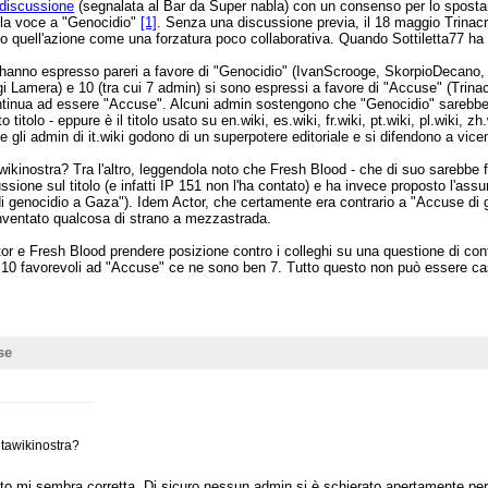
discussione
(segnalata al Bar da Super nabla) con un consenso per lo spostam
o la voce a "Genocidio"
[1]
. Senza una discussione previa, il 18 maggio Trina
to quell'azione come una forzatura poco collaborativa. Quando Sottiletta77 ha 
hanno espresso pareri a favore di "Genocidio" (IvanScrooge, SkorpioDecano, 
i Lamera) e 10 (tra cui 7 admin) si sono espressi a favore di "Accuse" (Trin
continua ad essere "Accuse". Alcuni admin sostengono che "Genocidio" sarebbe
itolo - eppure è il titolo usato su en.wiki, es.wiki, fr.wiki, pt.wiki, pl.wiki, z
 admin di it.wiki godono di un superpotere editoriale e si difendono a vicend
itawikinostra? Tra l'altro, leggendola noto che Fresh Blood - che di suo sarebbe
ssione sul titolo (e infatti IP 151 non l'ha contato) e ha invece proposto l'ass
di genocidio a Gaza"). Idem Actor, che certamente era contrario a "Accuse di 
inventato qualcosa di strano a mezzastrada.
e Fresh Blood prendere posizione contro i colleghi su una questione di contenu
 i 10 favorevoli ad "Accuse" ce ne sono ben 7. Tutto questo non può essere ca
se
 itawikinostra?
to mi sembra corretta. Di sicuro nessun admin si è schierato apertamente per