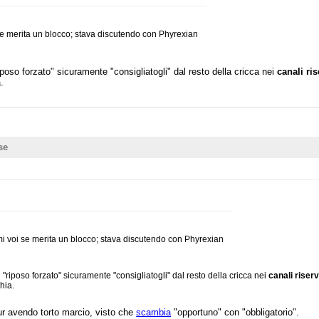
se merita un blocco; stava discutendo con Phyrexian
riposo forzato" sicuramente "consigliatogli" dal resto della cricca nei
canali ris
.
se
mi voi se merita un blocco; stava discutendo con Phyrexian
i "riposo forzato" sicuramente "consigliatogli" dal resto della cricca nei
canali riserv
hia.
ur avendo torto marcio, visto che
scambia
"opportuno" con "obbligatorio".