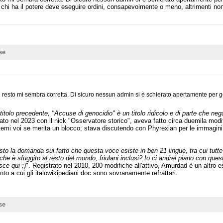
velli chi ha il potere deve eseguire ordini, consapevolmente o meno, altrimenti n
se
resto mi sembra corretta. Di sicuro nessun admin si è schierato apertamente per g
l titolo precedente, "Accuse di genocidio" è un titolo ridicolo e di parte che nega 
trato nel 2023 con il nick "Osservatore storico", aveva fatto circa duemila mo
temi voi se merita un blocco; stava discutendo con Phyrexian per le immagini 
osto la domanda sul fatto che questa voce esiste in ben 21 lingue, tra cui tutte
he è sfuggito al resto del mondo, friulani inclusi? Io ci andrei piano con ques
sce qui :)
". Registrato nel 2010, 200 modifiche all'attivo, Amurdad è un altro 
onto a cui gli italowikipediani doc sono sovranamente refrattari.
se