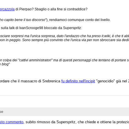
ercazzola
di Pierpao? Sbaglio o alla fine si contraddice?
ho capito bene il tuo discorso
"), rendiamoci comunque conto del livello.
o
sulla talk di IvanScrooge98 bloccato da Superspritz:
are sorpresi ma l'unica sorpresa, dato l'andazzo che ha preso it.wiki, è che ti abb
on in peggio. Sono sempre più convinto che l'unica via per non sbroccare sia dedic
r colpa dei "cattivi amministratori" ma di questi personaggi che tentano di portare 
e blog
"
si nominare l'utente che su it.wiki più si distingue per i toni aggressivi e una cer
cordare che il massacro di Srebrenica
fu definito nell'incipit
"genocidio" già nel 
se
sto commento
, subito rimosso da Superspritz, che chiede e ottiene la protezi