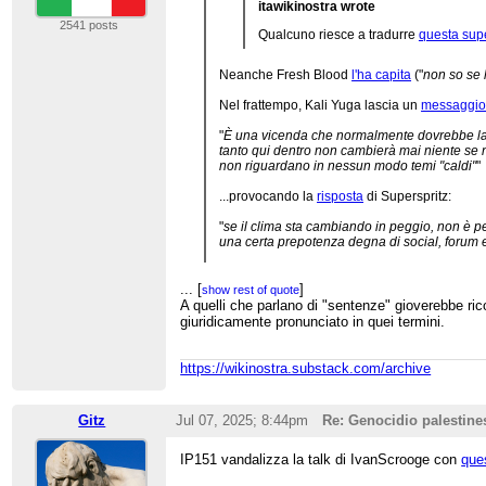
itawikinostra wrote
2541 posts
Qualcuno riesce a tradurre
questa sup
Neanche Fresh Blood
l'ha capita
("
non so se 
Nel frattempo, Kali Yuga lascia un
messaggi
"
È una vicenda che normalmente dovrebbe lasci
tanto qui dentro non cambierà mai niente se n
non riguardano in nessun modo temi "caldi"
"
...provocando la
risposta
di Superspritz:
"
se il clima sta cambiando in peggio, non è pe
una certa prepotenza degna di social, forum 
Commento che a me fa sorridere perché se doves
degli altri, non avrei dubbi: è Superspritz.
...
[
]
show rest of quote
A quelli che parlano di "sentenze" gioverebbe ri
giuridicamente pronunciato in quei termini.
https://wikinostra.substack.com/archive
Gitz
Jul 07, 2025; 8:44pm
Re: Genocidio palestine
IP151 vandalizza la talk di IvanScrooge con
que