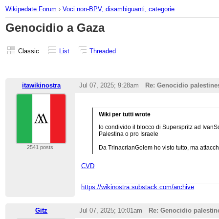
Wikipedate Forum
›
Voci non-BPV, disambiguanti, categorie
Genocidio a Gaza
Classic
List
Threaded
itawikinostra
Jul 07, 2025; 9:28am
Re: Genocidio palestine
Wiki per tutti wrote
Io condivido il blocco di Superspritz ad Ivan
Palestina o pro Israele
2541 posts
Da TrinacrianGolem ho visto tutto, ma attacch
CVD
https://wikinostra.substack.com/archive
Gitz
Jul 07, 2025; 10:01am
Re: Genocidio palestin