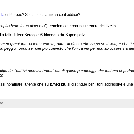
ola
di Pierpao? Sbaglio o alla fine si contraddice?
apito bene il tuo discorso
"), rendiamoci comunque conto del livello.
la talk di IvanScrooge98 bloccato da Superspritz:
 sorpresi ma l'unica sorpresa, dato l'andazzo che ha preso it.wiki, è che ti 
in peggio. Sono sempre più convinto che l'unica via per non sbroccare sia ded
olpa dei "cattivi amministratori" ma di questi personaggi che tentano di porta
og
"
nominare l'utente che su it.wiki più si distingue per i toni aggressivi e una 
se