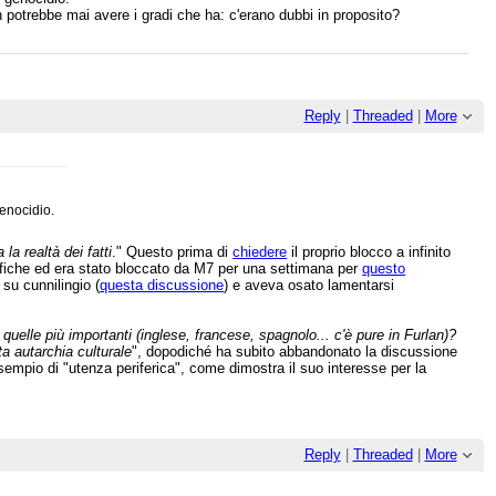
on potrebbe mai avere i gradi che ha: c'erano dubbi in proposito?
Reply
|
Threaded
|
More
enocidio.
la realtà dei fatti
." Questo prima di
chiedere
il proprio blocco a infinito
difiche ed era stato bloccato da M7 per una settimana per
questo
su cunnilingio (
questa discussione
) e aveva osato lamentarsi
 quelle più importanti (inglese, francese, spagnolo... c'è pure in Furlan)?
ta autarchia culturale
", dopodiché ha subito abbandonato la discussione
esempio di "utenza periferica", come dimostra il suo interesse per la
Reply
|
Threaded
|
More