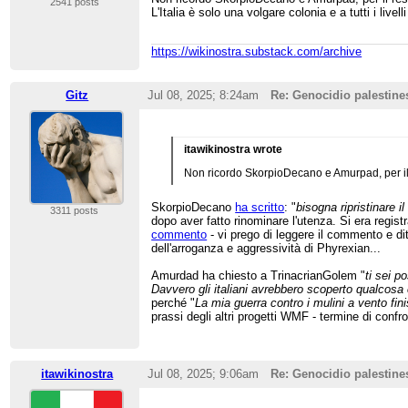
2541 posts
L'Italia è solo una volgare colonia e a tutti i li
https://wikinostra.substack.com/archive
Gitz
Jul 08, 2025; 8:24am
Re: Genocidio palestine
itawikinostra wrote
Non ricordo SkorpioDecano e Amurpad, per il 
SkorpioDecano
ha scritto
: "
bisogna ripristinare i
3311 posts
dopo aver fatto rinominare l'utenza. Si era regis
commento
- vi prego di leggere il commento e di
dell'arroganza e aggressività di Phyrexian...
Amurdad ha chiesto a TrinacrianGolem "
ti sei p
Davvero gli italiani avrebbero scoperto qualcosa c
perché "
La mia guerra contro i mulini a vento fini
prassi degli altri progetti WMF - termine di confr
itawikinostra
Jul 08, 2025; 9:06am
Re: Genocidio palestine