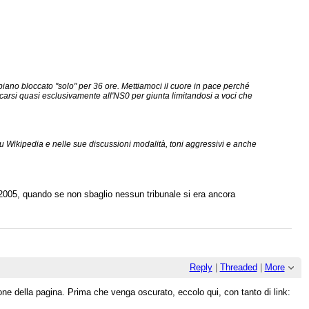
iano bloccato "solo" per 36 ore. Mettiamoci il cuore in pace perché
arsi quasi esclusivamente all'NS0 per giunta limitandosi a voci che
su Wikipedia e nelle sue discussioni modalità, toni aggressivi e anche
ta prepotenza, nonché la totale incapacità di assumere il punto di vista
2005, quando se non sbaglio nessun tribunale si era ancora
Reply
|
Threaded
|
More
one della pagina. Prima che venga oscurato, eccolo qui, con tanto di link: