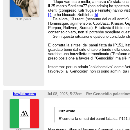
"Dopo vari tira e molla, a marzo c'è stata una
il 25 marzo Sottiletta77 (non admin) ha spostat
utenti (compreso Kali Yuga e Friniate) hanno vis
[4]
e ha bloccato Sottiletta
[5]
.
Da allora, 13 utenti (nessuno dei quali admin) 
3311 posts
Hominisque, agrimensore, CoolJazz, Kruiser, Gig
Pierpao, Ruthven, Surdus). E tuttavia il titolo 
consenso chiaro, non si potrebbe scegliere questo t
Se in questa situazione qualcuno conclude che gli
E' corretta la sintesi dei pareri fatta da IP151, 
guardato bene dal dirlo chiaro e tondo nella discu
sarebbe una barzelletta straordinaria ("Profumo 
preso posizione a favore di "Genocidio" ma s'è 
Insomma: per un admin "collaborativo" come Actor 
favorevoli a "Genocidio" non ci sono admin, tra
itawikinostra
Jul 08, 2025; 5:23am
Re: Genocidio palestine
Gitz wrote
E' corretta la sintesi dei pareri fatta da IP151,
Non ricordo SkorpioDecano e Amurpad, per il res