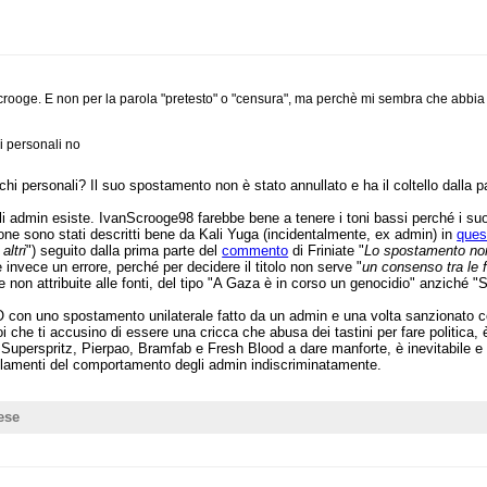
Scrooge. E non per la parola "pretesto" o "censura", ma perchè mi sembra che abbia 
i personali no
 personali? Il suo spostamento non è stato annullato e ha il coltello dalla pa
li admin esiste. IvanScrooge98 farebbe bene a tenere i toni bassi perché i suo
tione sono stati descritti bene da Kali Yuga (incidentalmente, ex admin) in
ques
altri
") seguito dalla prima parte del
commento
di Friniate "
Lo spostamento non 
 invece un errore, perché per decidere il titolo non serve "
un consenso tra le f
te non attribuite alle fonti, del tipo "A Gaza è in corso un genocidio" anziché
 uno spostamento unilaterale fatto da un admin e una volta sanzionato con u
uoi che ti accusino di essere una cricca che abusa dei tastini per fare politic
i Superspritz, Pierpao, Bramfab e Fresh Blood a dare manforte, è inevitabile e
e si lamenti del comportamento degli admin indiscriminatamente.
ese