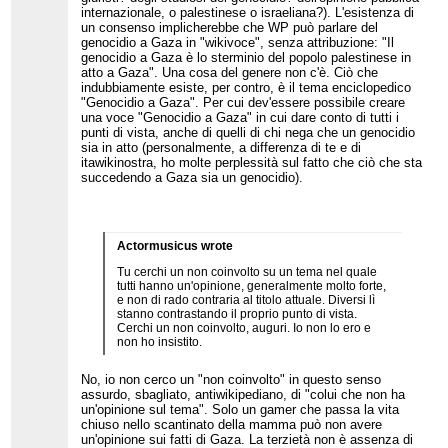
internazionale, o palestinese o israeliana?). L'esistenza di
un consenso implicherebbe che WP può parlare del
genocidio a Gaza in "wikivoce", senza attribuzione: "Il
genocidio a Gaza è lo sterminio del popolo palestinese in
atto a Gaza". Una cosa del genere non c'è. Ciò che
indubbiamente esiste, per contro, è il tema enciclopedico
"Genocidio a Gaza". Per cui dev'essere possibile creare
una voce "Genocidio a Gaza" in cui dare conto di tutti i
punti di vista, anche di quelli di chi nega che un genocidio
sia in atto (personalmente, a differenza di te e di
itawikinostra, ho molte perplessità sul fatto che ciò che sta
succedendo a Gaza sia un genocidio).
Actormusicus wrote
Tu cerchi un non coinvolto su un tema nel quale
tutti hanno un'opinione, generalmente molto forte,
e non di rado contraria al titolo attuale. Diversi lì
stanno contrastando il proprio punto di vista.
Cerchi un non coinvolto, auguri. Io non lo ero e
non ho insistito.
No, io non cerco un "non coinvolto" in questo senso
assurdo, sbagliato, antiwikipediano, di "colui che non ha
un'opinione sul tema". Solo un gamer che passa la vita
chiuso nello scantinato della mamma può non avere
un'opinione sui fatti di Gaza. La terzietà non è assenza di