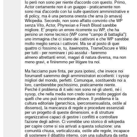
Io però non sono per niente d'accordo con questo. Primo,
Actor certamente non è un guappo - praticamente non
sono mai d'accordo con lui sulle questioni amministrative e
di policy, ma è una persona onesta che ama (o amava)
Wikipedia. Secondo, non sono affatto convinto che WP
senza Vito, Actor, Phyrexian e Fresh Blood sarebbe
migliore. E' proprio un errore ricorrente su WP, che ha
persino un nome tecnico (WP come "campo di battaglia"):
uno immagina che ci siano dei cattivoni e che WP sarebbe
molto meglio senza i cattivoni. Ma se al posto di quei
quattro ci fossimo io, tu, itawinostra, TrameOscure e Wiki
per tutti - per nominare i più assidui - faremmo
almeno
altrettanti errori, magari di natura diversa, ma non
meno gravi, e finiremmo per litigare tra noi.
Ma facciamo pure finta, per pura ipotesi, che invece noi
forumarell saremmo degli amministratori eccellenti: i sysop
migliori del mondo, perfetti. Comunque, sostituendo noi a
loro, cambierebbe pochissimo, praticamente niente.
Perché il problema di it.wiki non sono né gli utenti, né i
sysop, che nella media non credo siano molto peggiori da
quelli che uno può incontrare altrove. Il problema è la
cultura editoriale (gerarchica, iperconsensualista, ostile al
dissenso), la mancanza di regole e procedure essenziali
per un progetto di queste dimensioni, e di strutture
organizzative capaci di gestire i conflitti e controllare
l'azione degli admin. Ci vorrebbe uno storico di wikipedia
per capire come si sia arrivati a questa soluzione: una
comunità chiusa, verticalizzata, ostile alle regole, incapace
di sostenere il dibattito interno, con una subultura da setta