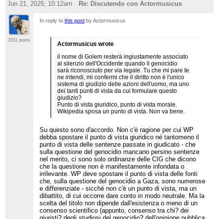
Jun 21, 2025; 10:12am
Re: Discutendo con Actormusicus
In reply to
this post
by Actormusicus
3311 posts
Actormusicus wrote
il nome di Golem resterà ingiustamente associato
al silenzio dell'Occidente quando il genocidio
sarà riconosciuto per via legale. Tu che mi pare te
ne intendi, mi confermi che il diritto non è l'unico
sistema di giudizio delle azioni dell'uomo, ma uno
dei tanti punti di vista da cui formulare questo
giudizio?
Punto di vista giuridico, punto di vista morale.
Wikipedia sposa un punto di vista. Non va bene.
Su questo sono d'accordo. Non c'è ragione per cui WP
debba spostare il punto di vista giuridico né tantomeno il
punto di vista delle sentenze passate in giudicato - che
sulla questione del genocidio mancano persino sentenze
nel merito, ci sono solo ordinanze delle CIG che dicono
che la questione non è manifestamente infondata o
irrilevante. WP deve spostare il punto di vista delle fonti
che, sulla questione del genocidio a Gaza, sono numerose
e differenziate - sicché non c'è un punto di vista, ma un
dibattito, di cui occorre dare conto in modo neutrale. Ma la
scelta del titolo non dipende dall'esistenza o meno di un
consenso scientifico (appunto, consenso tra chi? dei
giuristi? degli studiosi del genocidio? dell'opinione pubblica