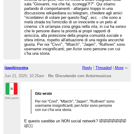
sala "Giovanni, ma che fai, scoreggi?!?". Qui stiamo
parlando di comportamenti - allargarsi troppo in una
discussione wikipediana su telegram, chiedere agli amici
"ricordatevi di votare per questo flag", ecc. - che sono a
metà strada tra l'omicidio di un innocente e un peto al
cinema: c'è un'ampia zona grigia nella vita, in cui ha senso
che le persone diano la priorità ai propri rapporti di
amicizia, alla protezione della propria comunità sociale e
sfera intima, rispetto all'attuazione di una regola ancorché
giusta. Per noi "Civvì", "Mtarch", "Jaqen", "Ruthven" sono
username insignificanti; per Actor sono persone con cui
c'ha una storia.
itawikinostra
Reply
|
Threaded
|
More
Jun 21, 2025; 10:25am
Re: Discutendo con Actormusicus
Gitz wrote
2541 posts
Per noi "Civvì", "Mtarch", "Jaqen", "Ruthven" sono
username insignificanti; per Actor sono persone
con cui c'ha una storia.
E questo sarebbe un NON social network? 🤣🤣🤣🤣🤣🤣🤣
🤣🤦‍♂️