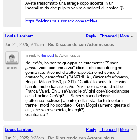
Avete trasformato una
strage
dopo
scontri
in un
incendio
: da che pulpito venire a parlarci di lessico 🤣
https://wikinostra.substack.com/archive
Louis Lambert
Reply
|
Threaded
|
More
Jun 21, 2025; 9:19am
Re: Discutendo con Actormusicus
In reply to
this post
by Actormusicus
No, caVo, ho scritto
guappo
scientemente: "Spagn.
guapo
; voce comune a varî idiomi, che pare di origine
28 posts
germanica. Vive nel dialetto napoletano nel senso di
bravaccio
,
camorrista
" (PANZINI, A.,
Dizionario Moderno
,
Hoepli, Milano 1950, p. 311). "Guitto" lo scrivi tu: lessico
banale, molto banale, caVo. Anzi, così
cheap
, direbbe
Franca Valeri. Eh... saVanno le oVigini opeVaio-sciantose
della Paolina GioVgi? — Scherzi pseudoclassisti
(sottolineo:
scherzi
) a parte, nella lista dei tutti defunti
tranne i morti ho scordato il Gran Mogol (almeno questa di
cit., che va rovesciata, la cogli?):
Gianfranco †
Louis Lambert
Reply
|
Threaded
|
More
Jun 21, 2025; 9:33am
Re: Discutendo con Actormusicus