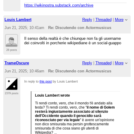
https://wikinostra.substack.com/archive
Louis Lambert
Reply
|
Threaded
|
More
Jun 21, 2025; 10:41am
Re: Discutendo con Actormusicus
Il senso della realtà è che chiunque non fa gli username
dei coinvolti in porcherie wikipediane è un social-guappo
28 posts
TrameOscure
Reply
|
Threaded
|
More
Jun 21, 2025; 10:46am
Re: Discutendo con Actormusicus
In reply to
this post
by Louis Lambert
2379 posts
Louis Lambert wrote
Ti rendi conto, vero, che il mondo t'è andato alla
testa? Ti rendi conto, vero, che "
il nome di Golem
resterà ingiustamente associato al silenzio
dell'Occidente quando il genocidio sarà
riconosciuto per via legale
" è avere un'opinione
non dico smisurata ma persin grottescamente
smisurata di che cosa siano gli utenti di
Wikipedia? ...