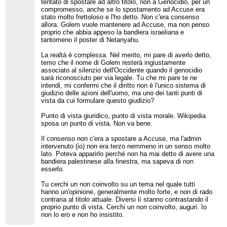
tentato di spostare ad altro titolo, non a Genocidio, per un
compromesso, anche se lo spostamento ad Accuse era
stato molto frettoloso e l'ho detto. Non c'era consenso
allora. Golem vuole mantenere ad Accuse, ma non penso
proprio che abbia appeso la bandiera israeliana e
tantomeno il poster di Netanyahu.
La realtà è complessa. Nel merito, mi pare di averlo detto,
temo che il nome di Golem resterà ingiustamente
associato al silenzio dell'Occidente quando il genocidio
sarà riconosciuto per via legale. Tu che mi pare te ne
intendi, mi confermi che il diritto non è l'unico sistema di
giudizio delle azioni dell'uomo, ma uno dei tanti punti di
vista da cui formulare questo giudizio?
Punto di vista giuridico, punto di vista morale. Wikipedia
sposa un punto di vista. Non va bene.
Il consenso non c'era a spostare a Accuse, ma l'admin
intervenuto (io) non era terzo nemmeno in un senso molto
lato. Poteva apparirlo perché non ha mai detto di avere una
bandiera palestinese alla finestra, ma sapeva di non
esserlo.
Tu cerchi un non coinvolto su un tema nel quale tutti
hanno un'opinione, generalmente molto forte, e non di rado
contraria al titolo attuale. Diversi lì stanno contrastando il
proprio punto di vista. Cerchi un non coinvolto, auguri. Io
non lo ero e non ho insistito.