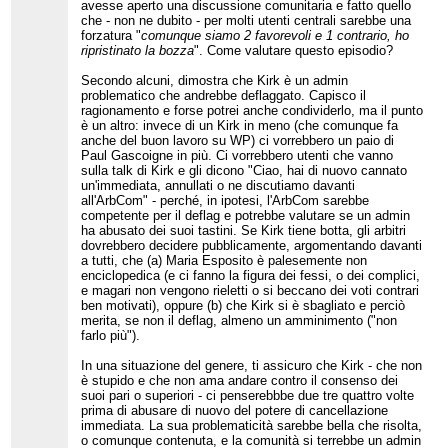
avesse aperto una discussione comunitaria e fatto quello
che - non ne dubito - per molti utenti centrali sarebbe una
forzatura "
comunque siamo 2 favorevoli e 1 contrario, ho
ripristinato la bozza
". Come valutare questo episodio?
Secondo alcuni, dimostra che Kirk è un admin
problematico che andrebbe deflaggato. Capisco il
ragionamento e forse potrei anche condividerlo, ma il punto
è un altro: invece di un Kirk in meno (che comunque fa
anche del buon lavoro su WP) ci vorrebbero un paio di
Paul Gascoigne in più. Ci vorrebbero utenti che vanno
sulla talk di Kirk e gli dicono "Ciao, hai di nuovo cannato
un'immediata, annullati o ne discutiamo davanti
all'ArbCom" - perché, in ipotesi, l'ArbCom sarebbe
competente per il deflag e potrebbe valutare se un admin
ha abusato dei suoi tastini. Se Kirk tiene botta, gli arbitri
dovrebbero decidere pubblicamente, argomentando davanti
a tutti, che (a) Maria Esposito è palesemente non
enciclopedica (e ci fanno la figura dei fessi, o dei complici,
e magari non vengono rieletti o si beccano dei voti contrari
ben motivati), oppure (b) che Kirk si è sbagliato e perciò
merita, se non il deflag, almeno un amminimento ("non
farlo più").
In una situazione del genere, ti assicuro che Kirk - che non
è stupido e che non ama andare contro il consenso dei
suoi pari o superiori - ci penserebbbe due tre quattro volte
prima di abusare di nuovo del potere di cancellazione
immediata. La sua problematicità sarebbe bella che risolta,
o comunque contenuta, e la comunità si terrebbe un admin