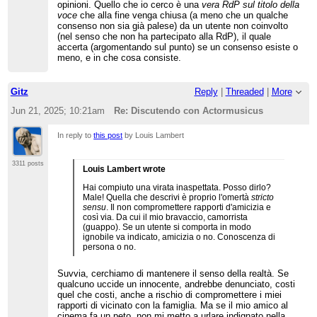
opinioni. Quello che io cerco è una
vera RdP sul titolo della
voce
che alla fine venga chiusa (a meno che un qualche
consenso non sia già palese) da un utente non coinvolto
(nel senso che non ha partecipato alla RdP), il quale
accerta (argomentando sul punto) se un consenso esiste o
meno, e in che cosa consiste.
Gitz
Reply
|
Threaded
|
More
Jun 21, 2025; 10:21am
Re: Discutendo con Actormusicus
In reply to
this post
by Louis Lambert
3311 posts
Louis Lambert wrote
Hai compiuto una virata inaspettata. Posso dirlo?
Male! Quella che descrivi è proprio l'omertà
stricto
sensu
. Il non compromettere rapporti d'amicizia e
così via. Da cui il mio bravaccio, camorrista
(guappo). Se un utente si comporta in modo
ignobile va indicato, amicizia o no. Conoscenza di
persona o no.
Suvvia, cerchiamo di mantenere il senso della realtà. Se
qualcuno uccide un innocente, andrebbe denunciato, costi
quel che costi, anche a rischio di compromettere i miei
rapporti di vicinato con la famiglia. Ma se il mio amico al
cinema fa un peto, non mi metto a urlare indignato nella