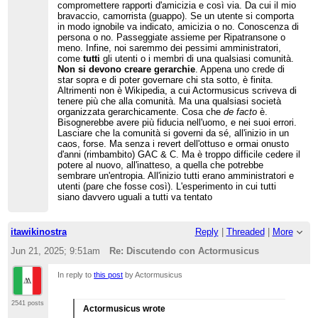
compromettere rapporti d'amicizia e così via. Da cui il mio
bravaccio, camorrista (guappo). Se un utente si comporta
in modo ignobile va indicato, amicizia o no. Conoscenza di
persona o no. Passeggiate assieme per Ripatransone o
meno. Infine, noi saremmo dei pessimi amministratori,
come
tutti
gli utenti o i membri di una qualsiasi comunità.
Non si devono creare gerarchie
. Appena uno crede di
star sopra e di poter governare chi sta sotto, è finita.
Altrimenti non è Wikipedia, a cui Actormusicus scriveva di
tenere più che alla comunità. Ma una qualsiasi società
organizzata gerarchicamente. Cosa che
de
facto
è.
Bisognerebbe avere più fiducia nell'uomo, e nei suoi errori.
Lasciare che la comunità si governi da sé, all'inizio in un
caos, forse. Ma senza i revert dell'ottuso e ormai onusto
d'anni (rimbambito) GAC & C. Ma è troppo difficile cedere il
potere al nuovo, all'inatteso, a quella che potrebbe
sembrare un'entropia. All'inizio tutti erano amministratori e
utenti (pare che fosse così). L'esperimento in cui tutti
siano davvero uguali a tutti va tentato
itawikinostra
Reply
|
Threaded
|
More
Jun 21, 2025; 9:51am
Re: Discutendo con Actormusicus
In reply to
this post
by Actormusicus
2541 posts
Actormusicus wrote