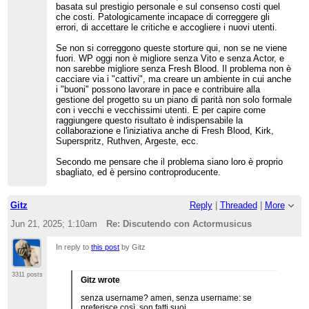
basata sul prestigio personale e sul consenso costi quel
che costi. Patologicamente incapace di correggere gli
errori, di accettare le critiche e accogliere i nuovi utenti.
Se non si correggono queste storture qui, non se ne viene
fuori. WP oggi non è migliore senza Vito e senza Actor, e
non sarebbe migliore senza Fresh Blood. Il problema non è
cacciare via i "cattivi", ma creare un ambiente in cui anche
i "buoni" possono lavorare in pace e contribuire alla
gestione del progetto su un piano di parità non solo formale
con i vecchi e vecchissimi utenti. E per capire come
raggiungere questo risultato è indispensabile la
collaborazione e l'iniziativa anche di Fresh Blood, Kirk,
Superspritz, Ruthven, Argeste, ecc.
Secondo me pensare che il problema siano loro è proprio
sbagliato, ed è persino controproducente.
Gitz
Reply
|
Threaded
|
More
Jun 21, 2025; 1:10am
Re: Discutendo con Actormusicus
In reply to
this post
by Gitz
3311 posts
Gitz wrote
senza username? amen, senza username: se
preferisce così, son fatti suoi