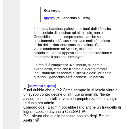
Gitz wrote
questo
(re Genocidio a Gaza)
Io ho una bandiera palestinese fuori dalla finestra.
Io ho tentato di spostare ad altro titolo, non a
Genocidio, per un compromesso, anche se lo
spostamento ad Accuse era stato molto frettoloso
e l'ho detto. Non c'era consenso allora. Golem
vuole mantenere ad Accuse, ma non penso
proprio che abbia appeso la bandiera israeliana e
tantomeno il poster di Netanyahu.
La realtà è complessa. Nel merito, mi pare di
averlo detto, temo che il nome di Golem resterà
ingiustamente associato al silenzio dell'Occidente
quando il genocidio sarà riconosciuto per via
legale. Tu che mi pare te ne intendi, mi confermi
che il diritto non è l'unico sistema di giudizio delle
...
[
]
show rest of quote
azioni dell'uomo, ma uno dei tanti punti di vista da
E nel dubbio che si fa? Come sempre la si lascia vinta a
...
[
]
show rest of quote
cui formulare questo giudizio?
un sysop contro decine di altri utenti normali. Niente
avvisi, niente cartellini, vince la prepotenza del privilegio.
Punto di vista giuridico, punto di vista morale.
In dubio pro admin.
Wikipedia sposa un punto di vista. Non va bene.
Comodo così! L'admin potrebbe farlo anche un travicello di
legno piazzato davanti a ChatGPT 🤣
Il consenso non c'era a spostare a Accuse, ma
P.s.: sicuro che quella bandiera non sia degli Emirati
l'admin intervenuto (io) non era terzo nemmeno in
Arabi? 🤣
un senso molto lato. Poteva apparirlo perché non
ha mai detto di avere una bandiera palestinese