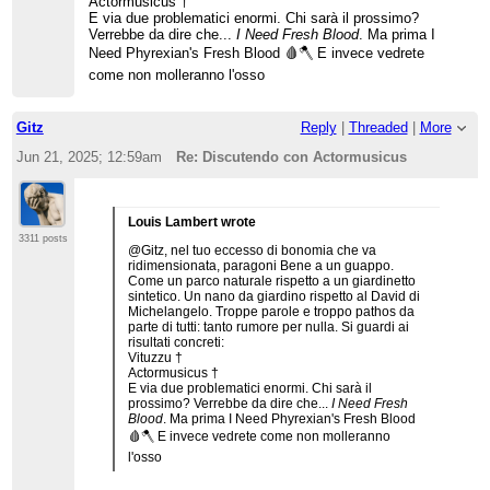
Actormusicus †
E via due problematici enormi. Chi sarà il prossimo?
Verrebbe da dire che...
I Need Fresh Blood
. Ma prima I
Need Phyrexian's Fresh Blood 🩸🪓 E invece vedrete
come non molleranno l'osso
Gitz
Reply
|
Threaded
|
More
Jun 21, 2025; 12:59am
Re: Discutendo con Actormusicus
Louis Lambert wrote
3311 posts
@Gitz, nel tuo eccesso di bonomia che va
ridimensionata, paragoni Bene a un guappo.
Come un parco naturale rispetto a un giardinetto
sintetico. Un nano da giardino rispetto al David di
Michelangelo. Troppe parole e troppo pathos da
parte di tutti: tanto rumore per nulla. Si guardi ai
risultati concreti:
Vituzzu †
Actormusicus †
E via due problematici enormi. Chi sarà il
prossimo? Verrebbe da dire che...
I Need Fresh
Blood
. Ma prima I Need Phyrexian's Fresh Blood
🩸🪓 E invece vedrete come non molleranno
l'osso