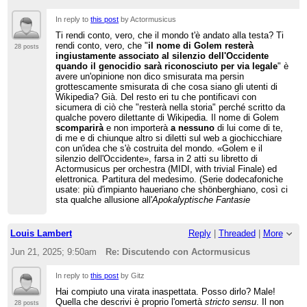
In reply to
this post
by Actormusicus
Ti rendi conto, vero, che il mondo t'è andato alla testa? Ti
rendi conto, vero, che "
il nome di Golem resterà
28 posts
ingiustamente associato al silenzio dell'Occidente
quando il genocidio sarà riconosciuto per via legale
" è
avere un'opinione non dico smisurata ma persin
grottescamente smisurata di che cosa siano gli utenti di
Wikipedia? Già. Del resto eri tu che pontificavi con
sicumera di ciò che "resterà nella storia" perché scritto da
qualche povero dilettante di Wikipedia. Il nome di Golem
scomparirà
e non importerà
a nessuno
di lui come di te,
di me e di chiunque altro si diletti sul web a giochicchiare
con un'idea che s'è costruita del mondo. «Golem e il
silenzio dell'Occidente», farsa in 2 atti su libretto di
Actormusicus per orchestra (MIDI, with trivial Finale) ed
elettronica. Partitura del medesimo. (Serie dodecafoniche
usate: più d'impianto haueriano che shönberghiano, così ci
sta qualche allusione all'
Apokalyptische Fantasie
Louis Lambert
Reply
|
Threaded
|
More
Jun 21, 2025; 9:50am
Re: Discutendo con Actormusicus
In reply to
this post
by Gitz
Hai compiuto una virata inaspettata. Posso dirlo? Male!
Quella che descrivi è proprio l'omertà
stricto sensu
. Il non
28 posts