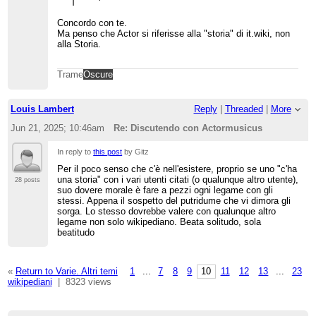
Concordo con te.
Ma penso che Actor si riferisse alla "storia" di it.wiki, non
alla Storia.
Trame
Oscure
Louis Lambert
Reply
|
Threaded
|
More
Jun 21, 2025; 10:46am
Re: Discutendo con Actormusicus
In reply to
this post
by Gitz
Per il poco senso che c'è nell'esistere, proprio se uno "c'ha
una storia" con i vari utenti citati (o qualunque altro utente),
28 posts
suo dovere morale è fare a pezzi ogni legame con gli
stessi. Appena il sospetto del putridume che vi dimora gli
sorga. Lo stesso dovrebbe valere con qualunque altro
legame non solo wikipediano. Beata solitudo, sola
beatitudo
«
Return to Varie. Altri temi
1
...
7
8
9
10
11
12
13
...
23
wikipediani
|
8323 views