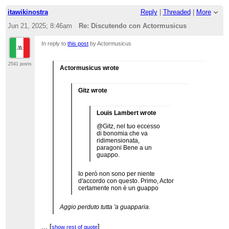
itawikinostra
Reply
|
Threaded
|
More
Jun 21, 2025; 8:46am
Re: Discutendo con Actormusicus
In reply to
this post
by Actormusicus
2541 posts
Actormusicus wrote
Gitz wrote
Louis Lambert wrote
@Gitz, nel tuo eccesso
di bonomia che va
ridimensionata,
paragoni Bene a un
guappo.
Io però non sono per niente
d'accordo con questo. Primo, Actor
certamente non è un guappo
Aggio perduto tutta 'a guapparia
.
Forse voleva dire
guitto
. Il lessico...
...
[
]
show rest of quote