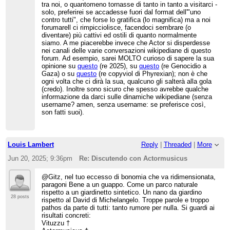
tra noi, o quantomeno tornasse di tanto in tanto a visitarci -
solo, preferirei se accadesse fuori dal format dell'"uno
contro tutti", che forse lo gratifica (lo magnifica) ma a noi
forumarell ci rimpicciolisce, facendoci sembrare (o
diventare) più cattivi ed ostili di quanto normalmente
siamo. A me piacerebbe invece che Actor si disperdesse
nei canali delle varie conversazioni wikipediane di questo
forum. Ad esempio, sarei MOLTO curioso di sapere la sua
opinione su
questo
(re 2025), su
questo
(re Genocidio a
Gaza) o su
questo
(re copyviol di Phyrexian); non è che
ogni volta che ci dirà la sua, qualcuno gli salterà alla gola
(credo). Inoltre sono sicuro che spesso avrebbe qualche
informazione da darci sulle dinamiche wikipediane (senza
username? amen, senza username: se preferisce così,
son fatti suoi).
Louis Lambert
Reply
|
Threaded
|
More
Jun 20, 2025; 9:36pm
Re: Discutendo con Actormusicus
@Gitz, nel tuo eccesso di bonomia che va ridimensionata,
paragoni Bene a un guappo. Come un parco naturale
rispetto a un giardinetto sintetico. Un nano da giardino
28 posts
rispetto al David di Michelangelo. Troppe parole e troppo
pathos da parte di tutti: tanto rumore per nulla. Si guardi ai
risultati concreti:
Vituzzu †