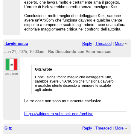
esperto, che lavora molto e certamente ama il progetto.
L'errore di Kirk verrebbe corretto senza travolgere Kirk.
Conclusione: molto meglio che deflaggare Kirk, sarebbe
avere un'ArbCom che funziona davvero e qualche utente
disposto a rompere le scatole agli admin - cioè una cultura
editoriale maggiormente critica nei confronti dell'autorità.
itawikinostra
Reply
|
Threaded
|
More
Jun 21, 2025; 10:00am
Re: Discutendo con Actormusicus
Gitz wrote
2541 posts
Conclusione: molto meglio che deflaggare Kirk,
sarebbe avere un'ArbCom che funziona davvero
e qualche utente disposto a rompere le scatole
agli admin.
Le tre cose non sono mutuamente esclusive.
https://wikinostra.substack.com/archive
Gitz
Reply
|
Threaded
|
More