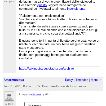
deflag in massa di veri e propri flagelli dell'enciclopedia.
2541 posts
Per esempio
questo
: leggete bene l'arroganza dei
commenti poi rivelatasi totalmente
inconsistente
:
"Palesemente non enciclopedica"
"non hai capito granché sugli attori. Ti assicuro che vado
d'immediata"
"Stai insistendo sulle stesse cose e polemizzando per
nulla, tu in COI stai dicendo che è enciclopedica e tutti gli
altri sbagliano, ma che cosa stai dettagliando??"
E questi sono toni in punta di fioretto perché usati verso un
utente di vecchia data; un neoutente nel giusto sarebbe
stato massacrato.
Come puoi migliorare un ambiente ridotto a discarica
finché certi personaggi hanno potere praticamente
illimitato?
https://wikinostra.substack.com/archive
Actormusicus
Reply
|
Threaded
|
More
Jun 21, 2025; 8:25am
Re: Discutendo con Actormusicus
In reply to
this post
by Gitz
71 posts
Gitz wrote