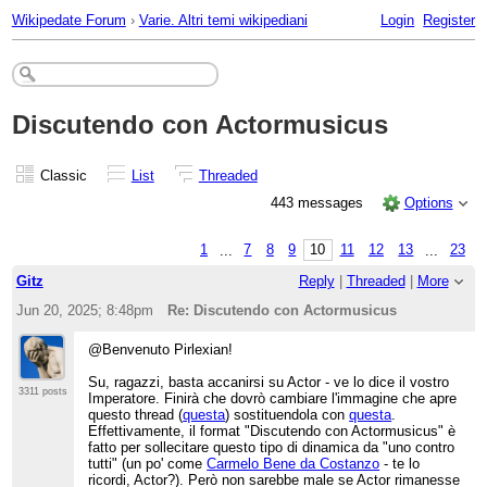
Wikipedate Forum
›
Varie. Altri temi wikipediani
Login
Register
Discutendo con Actormusicus
Classic
List
Threaded
443 messages
Options
1
...
7
8
9
10
11
12
13
...
23
Gitz
Reply
|
Threaded
|
More
Jun 20, 2025; 8:48pm
Re: Discutendo con Actormusicus
@Benvenuto Pirlexian!
Su, ragazzi, basta accanirsi su Actor - ve lo dice il vostro
3311 posts
Imperatore. Finirà che dovrò cambiare l'immagine che apre
questo thread (
questa
) sostituendola con
questa
.
Effettivamente, il format "Discutendo con Actormusicus" è
fatto per sollecitare questo tipo di dinamica da "uno contro
tutti" (un po' come
Carmelo Bene da Costanzo
- te lo
ricordi, Actor?). Però non sarebbe male se Actor rimanesse