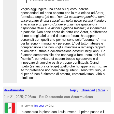
Voglio aggiungere una cosa su questo, perché
ripensandoci mi sono accorto che la mia critica ad Actor,
formulata sopra (ad es., "
non fai username perché ti senti
ancora parte di una subcultura nella quale pararsi il sedere
a vicenda è un punto d'onore e chiamare qualcuno a
rispondere delle sue azioni significa trollare
") è ingenerosa
e parziale. Non tiene conto del fatto che Actor, a differenza
di me e degli altri utenti di questo forum, ha rapporti
personali con quelli che per noi sono solo "username", ma
per lui sono - immagino - persone. E' del tutto naturale e
comprensibile che non voglia mandare a ramengo rapporti
di amicizia, stima e collaborazione costruiti negli anni. Ed
è anche comprensibile che non voglia fare i nomi dei suoi
"nemici", per evitare di essere troppo sgradevole e di
innescare dinamiche ostili e troppo conflittuali. Quindi
ripeto (se ancora ci legge) quello che ho appena scritto: se
Actor preferisce non nominare gli utenti, sono fatti suoi, e
di per sé non è sintomo di omertà, corporativismo, viltà o
simili cose.
itawikinostra
Reply
|
Threaded
|
More
Jun 21, 2025; 7:06am
Re: Discutendo con Actormusicus
In reply to
this post
by Gitz
Io concordo in pieno con Louis invece. Il primo passo è il