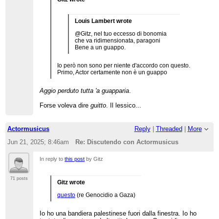
Louis Lambert wrote
@Gitz, nel tuo eccesso di bonomia
che va ridimensionata, paragoni
Bene a un guappo.
Io però non sono per niente d'accordo con questo.
Primo, Actor certamente non è un guappo
Aggio perduto tutta 'a guapparia
.
Forse voleva dire
guitto
. Il lessico...
Actormusicus
Reply
|
Threaded
|
More
Jun 21, 2025; 8:46am
Re: Discutendo con Actormusicus
In reply to
this post
by Gitz
71 posts
Gitz wrote
questo
(re Genocidio a Gaza)
Io ho una bandiera palestinese fuori dalla finestra. Io ho