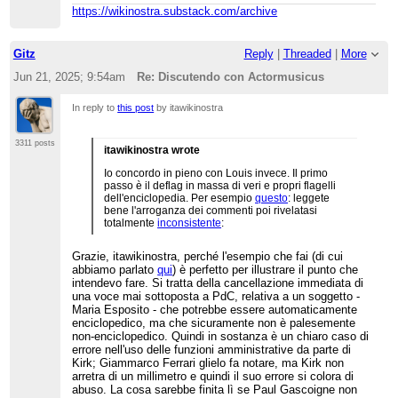
alla finestra, ma sapeva di non esserlo.
https://wikinostra.substack.com/archive
Tu cerchi un non coinvolto su un tema nel quale
tutti hanno un'opinione, generalmente molto forte,
e non di rado contraria al titolo attuale. Diversi lì
Gitz
Reply
|
Threaded
|
More
stanno contrastando il proprio punto di vista.
Cerchi un non coinvolto, auguri. Io non lo ero e
Jun 21, 2025; 9:54am
Re: Discutendo con Actormusicus
non ho insistito.
In reply to
this post
by itawikinostra
3311 posts
itawikinostra wrote
Io concordo in pieno con Louis invece. Il primo
passo è il deflag in massa di veri e propri flagelli
dell'enciclopedia. Per esempio
questo
: leggete
bene l'arroganza dei commenti poi rivelatasi
totalmente
inconsistente
:
Grazie, itawikinostra, perché l'esempio che fai (di cui
abbiamo parlato
qui
) è perfetto per illustrare il punto che
intendevo fare. Si tratta della cancellazione immediata di
una voce mai sottoposta a PdC, relativa a un soggetto -
Maria Esposito - che potrebbe essere automaticamente
enciclopedico, ma che sicuramente non è palesemente
non-enciclopedico. Quindi in sostanza è un chiaro caso di
errore nell'uso delle funzioni amministrative da parte di
Kirk; Giammarco Ferrari glielo fa notare, ma Kirk non
arretra di un millimetro e quindi il suo errore si colora di
abuso. La cosa sarebbe finita lì se Paul Gascoigne non